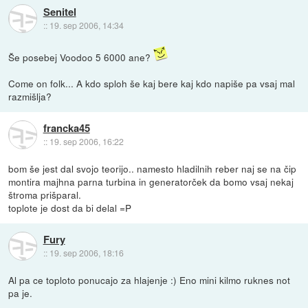
Senitel
::
19. sep 2006, 14:34
Še posebej Voodoo 5 6000 ane?
Come on folk... A kdo sploh še kaj bere kaj kdo napiše pa vsaj mal
razmišlja?
francka45
::
19. sep 2006, 16:22
bom še jest dal svojo teorijo.. namesto hladilnih reber naj se na čip
montira majhna parna turbina in generatorček da bomo vsaj nekaj
štroma prišparal.
toplote je dost da bi delal =P
Fury
::
19. sep 2006, 18:16
Al pa ce toploto ponucajo za hlajenje :) Eno mini kilmo ruknes not
pa je.