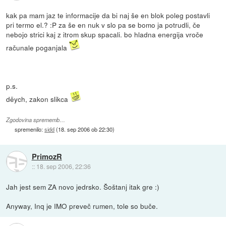
kak pa mam jaz te informacije da bi naj še en blok poleg postavli
pri termo el.? :P za še en nuk v slo pa se bomo ja potrudli, če
nebojo strici kaj z itrom skup spacali. bo hladna energija vroče
računale poganjala
p.s.
dëych, zakon slikca
Zgodovina sprememb…
spremenilo:
sidd
(
18. sep 2006 ob 22:30
)
PrimozR
::
18. sep 2006, 22:36
Jah jest sem ZA novo jedrsko. Šoštanj itak gre :)
Anyway, Inq je IMO preveč rumen, tole so buče.