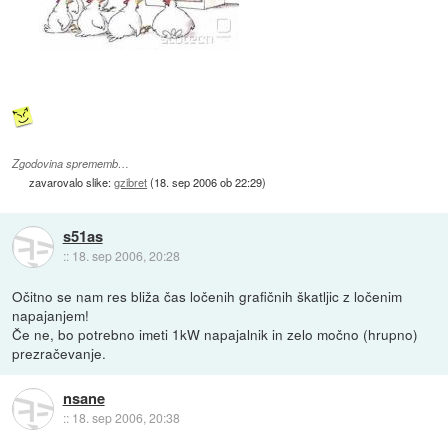
Zgodovina sprememb…
zavarovalo slike:
gzibret
(
18. sep 2006 ob 22:29
)
s51as
::
18. sep 2006, 20:28
Očitno se nam res bliža čas ločenih grafičnih škatljic z ločenim
napajanjem!
Če ne, bo potrebno imeti 1kW napajalnik in zelo močno (hrupno)
prezračevanje.
nsane
::
18. sep 2006, 20:38