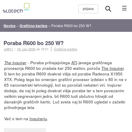
☰
Novice
»
Grafične kartice
»
Poraba R600 bo 250 W?
Poraba R600 bo 250 W?
sid911
::
18. sep 2006
ob 19:51
Grafične kartice
- Poraba prihajajočega
ATI
-jevega grafičnega
The inquirer
procesorja R600 bo znašala kar 250 wattov, poroča
The Inquirer
.
S tem bo poraba R600 dvakrat višja od porabe Radeona X1950
XTX. Poleg tega bo omenjen grafični procesor izdelan v 80 in ne v
65 nanometrski tehnologiji, kot so poročali nekateri viri. Inqiurer
dodaja, da naj bi poleg dvakrat višje porabe ter s tem povezanim
velikim segrevanjem jedra, bil R600 tudi občutno hitrejši od
današnjih grafičnih kartic. Luč sveta naj bi R600 ugledal v začetki
prihodnjega leta.
Več o tem na
Inquirerju
.