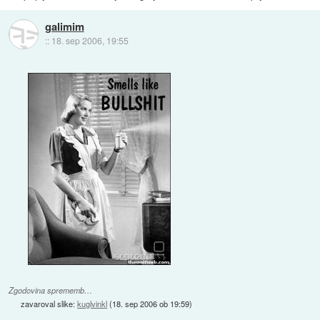
galimim
::
18. sep 2006, 19:55
Zgodovina sprememb…
zavaroval slike:
kuglvinkl
(
18. sep 2006 ob 19:59
)