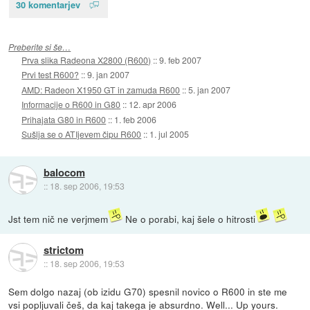
30 komentarjev
Preberite si še…
Prva slika Radeona X2800 (R600)
::
9. feb 2007
Prvi test R600?
::
9. jan 2007
AMD: Radeon X1950 GT in zamuda R600
::
5. jan 2007
Informacije o R600 in G80
::
12. apr 2006
Prihajata G80 in R600
::
1. feb 2006
Sušlja se o ATIjevem čipu R600
::
1. jul 2005
balocom
::
18. sep 2006, 19:53
Jst tem nič ne verjmem
Ne o porabi, kaj šele o hitrosti
strictom
::
18. sep 2006, 19:53
Sem dolgo nazaj (ob izidu G70) spesnil novico o R600 in ste me
vsi popljuvali češ, da kaj takega je absurdno. Well... Up yours.