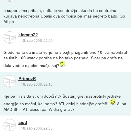
o super zima prihaja, nafta je vse dražja tako da bo centralna
kurjava nepotrebna.Upališ dva compiča pa imaš segreto bajto. Go
Ati go
klemen22
::
18. sep 2006, 22:09
Glede na to da imate verjetno v bajti prižganih ene 10 luči naenkrat
se tistih 100 watov porabe ne bo tako poznalo. Sicer pa grafa ne
dela vedno s polno močjo kaj?
PrimozR
::
18. sep 2006, 22:10
Kje pa mislš da štrom dobiŠ? :> Šoštanj gre, nasprotniki jedrske
energije so močni, kaj bomo? ATi, delej hladnejše grafe!!!
Al pa
AMD SFF, ATI čipset pa nVidia grafa :>
sidd
::
18. sep 2006, 22:30