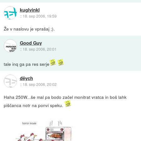
kuglvinkl
::
18. sep 2006, 19:59
Že v naslovu je vprašaj ;).
Good Guy
::
18. sep 2006, 20:01
tale inq ga pa res serje
dëych
::
18. sep 2006, 20:02
Haha 250W...še mal pa bodo začel monitrat vratca in boš lahk
piščanca notr na ponvi speku.