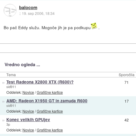
balocom
::
19. sep 2006, 18:34
Bo pač Eddy služu. Mogoče jih je pa podkupu
.
Vredno ogleda ...
Tema
Sporočila
»
Test Radeona X2800 XTX (R600)?
71
sid911
Oddelek:
Novice
/
Grafične kartice
»
AMD: Radeon X1950 GT in zamuda R600
17
sid911
Oddelek:
Novice
/
Grafične kartice
»
Konec velikih GPUjev
42
3p
Oddelek:
Novice
/
Grafične kartice