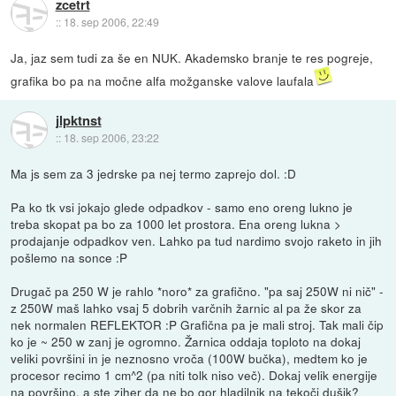
zcetrt
::
18. sep 2006, 22:49
Ja, jaz sem tudi za še en NUK. Akademsko branje te res pogreje,
grafika bo pa na močne alfa možganske valove laufala
jlpktnst
::
18. sep 2006, 23:22
Ma js sem za 3 jedrske pa nej termo zaprejo dol. :D
Pa ko tk vsi jokajo glede odpadkov - samo eno oreng lukno je
treba skopat pa bo za 1000 let prostora. Ena oreng lukna >
prodajanje odpadkov ven. Lahko pa tud nardimo svojo raketo in jih
pošlemo na sonce :P
Drugač pa 250 W je rahlo *noro* za grafično. "pa saj 250W ni nič" -
z 250W maš lahko vsaj 5 dobrih varčnih žarnic al pa že skor za
nek normalen REFLEKTOR :P Grafična pa je mali stroj. Tak mali čip
ko je ~ 250 w zanj je ogromno. Žarnica oddaja toploto na dokaj
veliki površini in je neznosno vroča (100W bučka), medtem ko je
procesor recimo 1 cm^2 (pa niti tolk niso več). Dokaj velik energije
na površino, a ste ziher da ne bo gor hladilnik na tekoči dušik?