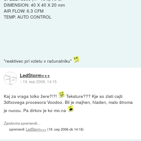
DIMENSION: 40 X 40 X 20 mm
AIR FLOW: 6.3 CFM
TEMP. AUTO CONTROL
"reaktivec pri vzletu v računalniku"
LedStorm+++
::
19. sep 2006, 14:15
Kaj za vraga tolko žere?!?!
Teksture??? Kje so zlati cajti
3dfxovega procesora Voodoo. Bil je majhen, hladen, malo štroma
je nucou. Pa dirkov je ko mo.na
Zgodovina sprememb…
spremenil:
LedStorm+++
(
19. sep 2006 ob 14:16
)