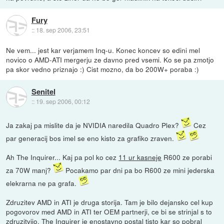
Fury
::
18. sep 2006, 23:51
Ne vem... jest kar verjamem Inq-u. Konec koncev so edini mel
novico o AMD-ATI mergerju ze davno pred vsemi. Ko se pa zmotjo
pa skor vedno priznajo :) Cist mozno, da bo 200W+ poraba :)
Senitel
::
19. sep 2006, 00:12
Ja zakaj pa mislite da je NVIDIA naredila Quadro Plex?
Cez
par generacij bos imel se eno kisto za grafiko zraven.
Ah The Inquirer... Kaj pa pol ko cez
11 ur kasneje
R600 ze porabi
za 70W manj?
Pocakamo par dni pa bo R600 ze mini jederska
elekrarna ne pa grafa.
Zdruzitev AMD in ATI je druga storija. Tam je bilo dejansko cel kup
pogovorov med AMD in ATI ter OEM partnerji, ce bi se strinjal s to
zdruzitvijo. The Inquirer je enostavno postal tisto kar so pobral