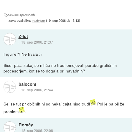
Zgodovina sprememb…
zavaroval slike:
madviper
(
19. sep 2006 ob 13:13
)
Z-lot
::
18. sep 2006, 21:37
Inquirer? Ne hvala :>
Sicer pa... zakaj se nihče ne trudi omejevati porabe grafičnim
procesorjem, kot se to dogaja pri navadnih?
balocom
::
18. sep 2006, 21:44
Sej se tut pr običnih ni so nekaj cajta niso trudl
Pol je pa bil že
problem
.
Romčy
::
18. sep 2006, 22:08