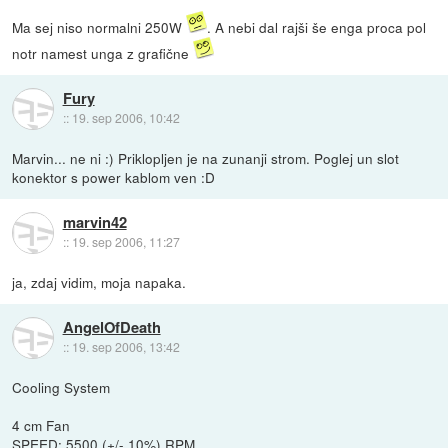
Ma sej niso normalni 250W
. A nebi dal rajši še enga proca pol
notr namest unga z grafične
Fury
::
19. sep 2006, 10:42
Marvin... ne ni :) Priklopljen je na zunanji strom. Poglej un slot
konektor s power kablom ven :D
marvin42
::
19. sep 2006, 11:27
ja, zdaj vidim, moja napaka.
AngelOfDeath
::
19. sep 2006, 13:42
Cooling System
4 cm Fan
SPEED: 5500 (+/- 10%) RPM