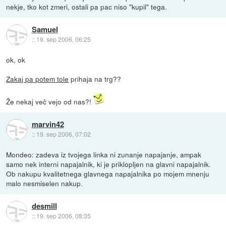
nekje, tko kot zmeri, ostali pa pac niso "kupil" tega.
Samuel
::
19. sep 2006, 06:25
ok, ok
Zakaj pa potem tole
prihaja na trg??
Že nekaj več vejo od nas?!
marvin42
::
19. sep 2006, 07:02
Mondeo: zadeva iz tvojega linka ni zunanje napajanje, ampak
samo nek interni napajalnik, ki je priklopljen na glavni napajalnik.
Ob nakupu kvalitetnega glavnega napajalnika po mojem mnenju
malo nesmiselen nakup.
desmill
::
19. sep 2006, 08:35