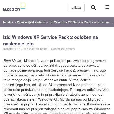
☰
Novice
»
Operacijski sistemi
»
Izid Windows XP Service Pack 2 odložen na naslednje leto
Izid Windows XP Service Pack 2 odložen na
naslednje leto
monster-x
::
19. avg 2003
ob 12:19
Operacijski sistemi
- Microsoft, vsem priljubljeni proizvajalec programske
Beta News
opreme, se je odločil, da bo izid drugega paketa popravkov,
domače poimenovanega tudi Service Pack 2, prestavil na drugo
polovico naslednjega leta. Ciklus izdajanja servisnih paketov bo
tako mnogo daljši kot pri Windows 2000. V tretji četrtini
naslednjega leta, od 18. do 24. meseca od izida prvega paketa,
lahko tako pričakujemo tudi naslednjega. Razlog za odložitev izida
je verjetno načrtovanje in pripravljanje strategije za prihodnost
operacijskega sistem Windows XP. Morda pa nas bo Microsoft
presenetil in pripravil paket z mnogo več funkcijami. Kakorkoli že --
Microsoft nas bo prisiljen zalagati s paketi popravkov za Windowse
XP vse do izida Longhorna, ki nas bo presenetil z začetkom leta