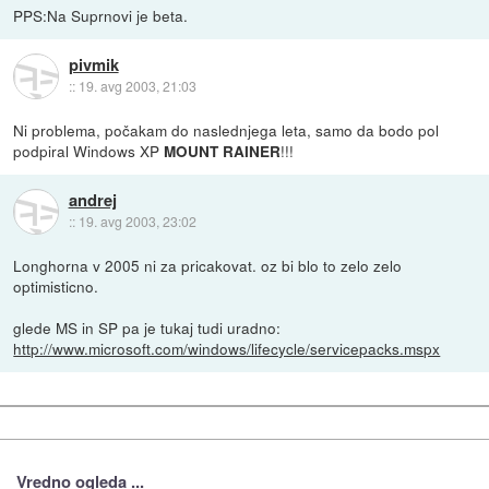
PPS:Na Suprnovi je beta.
pivmik
::
19. avg 2003, 21:03
Ni problema, počakam do naslednjega leta, samo da bodo pol
podpiral Windows XP
!!!
MOUNT RAINER
andrej
::
19. avg 2003, 23:02
Longhorna v 2005 ni za pricakovat. oz bi blo to zelo zelo
optimisticno.
glede MS in SP pa je tukaj tudi uradno:
http://www.microsoft.com/windows/lifecycle/servicepacks.mspx
Vredno ogleda ...