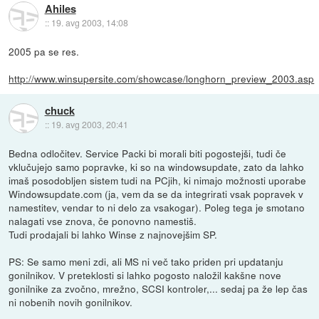
Ahiles
::
19. avg 2003, 14:08
2005 pa se res.
http://www.winsupersite.com/showcase/longhorn_preview_2003.asp
chuck
::
19. avg 2003, 20:41
Bedna odločitev. Service Packi bi morali biti pogostejši, tudi če
vklučujejo samo popravke, ki so na windowsupdate, zato da lahko
imaš posodobljen sistem tudi na PCjih, ki nimajo možnosti uporabe
Windowsupdate.com (ja, vem da se da integrirati vsak popravek v
namestitev, vendar to ni delo za vsakogar). Poleg tega je smotano
nalagati vse znova, če ponovno namestiš.
Tudi prodajali bi lahko Winse z najnovejšim SP.
PS: Se samo meni zdi, ali MS ni več tako priden pri updatanju
gonilnikov. V preteklosti si lahko pogosto naložil kakšne nove
gonilnike za zvočno, mrežno, SCSI kontroler,... sedaj pa že lep čas
ni nobenih novih gonilnikov.