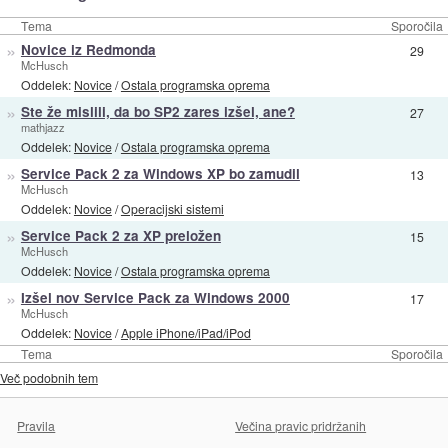
Tema
Sporočila
»
Novice iz Redmonda
29
McHusch
Oddelek:
Novice
/
Ostala programska oprema
»
Ste že mislili, da bo SP2 zares izšel, ane?
27
mathjazz
Oddelek:
Novice
/
Ostala programska oprema
»
Service Pack 2 za Windows XP bo zamudil
13
McHusch
Oddelek:
Novice
/
Operacijski sistemi
»
Service Pack 2 za XP preložen
15
McHusch
Oddelek:
Novice
/
Ostala programska oprema
»
Izšel nov Service Pack za Windows 2000
17
McHusch
Oddelek:
Novice
/
Apple iPhone/iPad/iPod
Tema
Sporočila
Več podobnih tem
Pravila
Večina pravic pridržanih