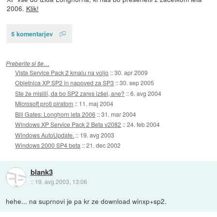
2006.
Klik!
5 komentarjev
Preberite si še…
Vista Service Pack 2 kmalu na voljo
::
30. apr 2009
Obletnica XP SP2 in napoved za SP3
::
30. sep 2005
Ste že mislili, da bo SP2 zares izšel, ane?
::
6. avg 2004
Microsoft proti piratom
::
11. maj 2004
Bill Gates: Longhorn leta 2006
::
31. mar 2004
Windows XP Service Pack 2 Beta v2082
::
24. feb 2004
Windows AutoUpdate.
::
19. avg 2003
Windows 2000 SP4 beta
::
21. dec 2002
blank3
::
19. avg 2003, 13:06
hehe... na suprnovi je pa kr ze download winxp+sp2.