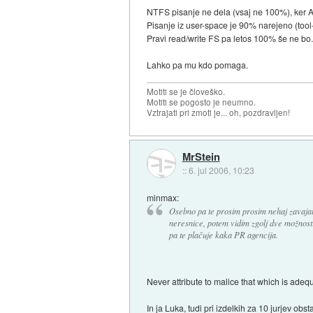
NTFS pisanje ne dela (vsaj ne 100%), ker An
Pisanje iz user-space je 90% narejeno (tool-
Pravi read/write FS pa letos 100% še ne b
Lahko pa mu kdo pomaga.
Motiti se je človeško.
Motiti se pogosto je neumno.
Vztrajati pri zmoti je... oh, pozdravljen!
MrStein
::
6. jul 2006, 10:23
minmax:
Osebno pa te prosim prosim nehaj zavajati
neresnice, potem vidim zgolj dve možnosti 
pa te plačuje kaka PR agencija.
Never attribute to malice that which is adequ
In ja Luka, tudi pri izdelkih za 10 jurjev o