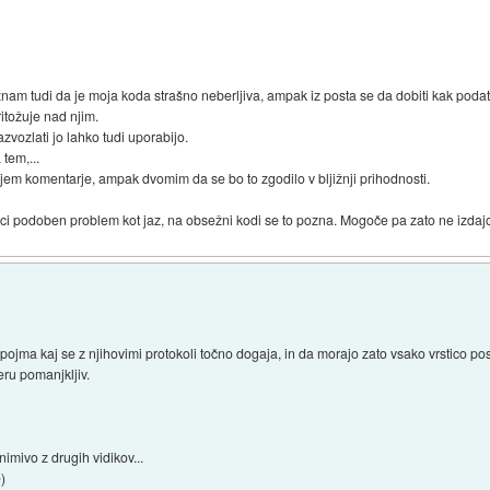
riznam tudi da je moja koda strašno neberljiva, ampak iz posta se da dobiti kak pod
ritožuje nad njim.
zvozlati jo lahko tudi uporabijo.
tem,...
jem komentarje, ampak dvomim da se bo to zgodilo v bljižnji prihodnosti.
vci podoben problem kot jaz, na obsežni kodi se to pozna. Mogoče pa zato ne izdaj
jo pojma kaj se z njihovimi protokoli točno dogaja, in da morajo zato vsako vrstico p
ru pomanjkljiv.
imivo z drugih vidikov...
)