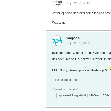
::
6. jul 2006, 14:10
Jaz bi tej novici kar rekel edina logicna pot
Way to go.
imagodei
::
6. jul 2006, 15:33
@desperados: Offtopic, ampak vseeno. Dvomim
dosleden: res se tudi enkrat nisi zmotil in n
EDIT: Sorry, nisem upošteval dveh tropičij.
- Hoc est qui sumus -
Zgodovina sprememb…
spremenil:
imagodei
(
6. jul 2006 ob 15:34
)