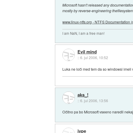
Microsoft hasn't released any documentati
mostly by reverse-engineering thefilesystem
www.linux-ntfs.org - NTFS Documentation (s
I am NaN, I am a free man!
Evil mind
::
6. jul 2006, 10:52
Luka ne loči med tem da so windowsi imeli 
aks_!
::
6. jul 2006, 13:56
Očitno pa bo Microsoft vseeno naredil nekaj
jype