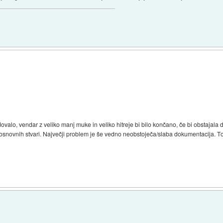
ovalo, vendar z veliko manj muke in veliko hitreje bi bilo končano, če bi obstajal
osnovnih stvari. Največji problem je še vedno neobstoječa/slaba dokumentacija. To