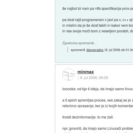
še najbol bi nam pa ntfs specifikacije prov pr
pa dost rajš programeram v javi pa c, c++ qt
in mislim da je še dost takih in kakor vem b
in vse svoje moči bom z veseljem porabil,
Zgodovina sprememb…
spremenil:
desperados
(
6. jul 2006 ob 01:3
minmax
::
6. jul 2006, 09:29
looooka: od kje ti ideja, da imajo samo lin
a ti sploh spremljas proces, ves zakaj se je z
retoricno vprasanje, ker je iz tvojih komenta
trosiš dezinformacije. to me žali.
npr. govoriš, da imajo samo Linuxači probl