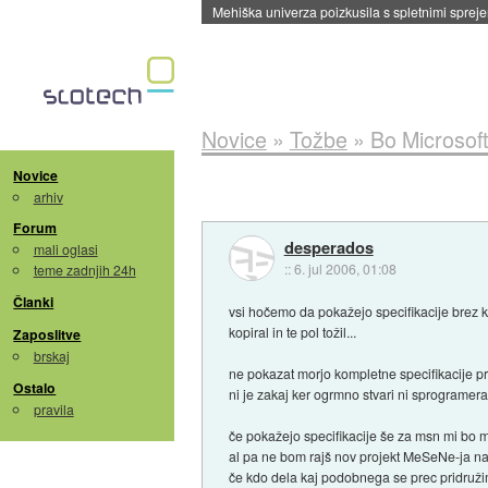
Evropska vesoljska agencija razvija svojo rak
Novice
»
Tožbe
»
Bo Microsof
Novice
arhiv
Forum
desperados
mali oglasi
::
6. jul 2006, 01:08
teme zadnjih 24h
Članki
vsi hočemo da pokažejo specifikacije brez k
kopiral in te pol tožil...
Zaposlitve
brskaj
ne pokazat morjo kompletne specifikacije pr
Ostalo
ni je zakaj ker ogrmno stvari ni sprogramera
pravila
če pokažejo specifikacije še za msn mi bo mor
al pa ne bom rajš nov projekt MeSeNe-ja n
če kdo dela kaj podobnega se prec pridruži