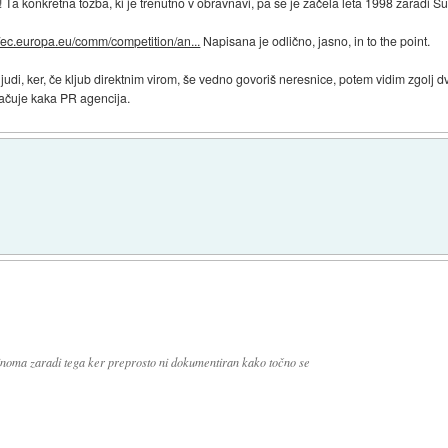
 Ta konkretna tožba, ki je trenutno v obravnavi, pa se je začela leta 1998 zaradi Su
//ec.europa.eu/comm/competition/an...
Napisana je odlično, jasno, in to the point.
udi, ker, če kljub direktnim virom, še vedno govoriš neresnice, potem vidim zgolj d
lačuje kaka PR agencija.
noma zaradi tega ker preprosto ni dokumentiran kako točno se