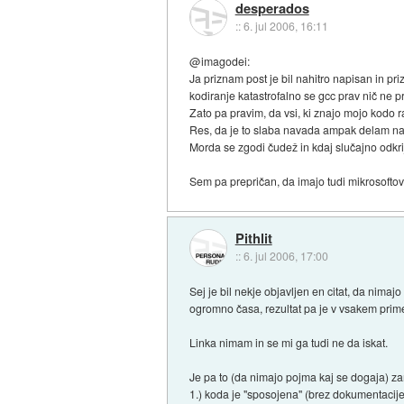
desperados
::
6. jul 2006, 16:11
@imagodei:
Ja priznam post je bil nahitro napisan in p
kodiranje katastrofalno se gcc prav nič ne p
Zato pa pravim, da vsi, ki znajo mojo kodo ra
Res, da je to slaba navada ampak delam na 
Morda se zgodi čudež in kdaj slučajno odkri
Sem pa prepričan, da imajo tudi mikrosofto
Pithlit
::
6. jul 2006, 17:00
Sej je bil nekje objavljen en citat, da nima
ogromno časa, rezultat pa je v vsakem prime
Linka nimam in se mi ga tudi ne da iskat.
Je pa to (da nimajo pojma kaj se dogaja) zan
1.) koda je "sposojena" (brez dokumentacije