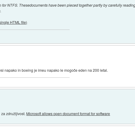
on for NTFS. Thesedocuments have been pieced together partly by carefully readi
.
ingle HTML file)
vsi napako in boeing je imeu napako le mogoče eden na 200 letal.
 za združljivost.
Microsoft allows open document format for software