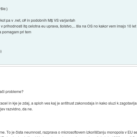
šle:)
 kot pa v .net, c# in podobnih M$ VS varjantah
o v prihodnosti itq celotna eu uprava, šolstvo,... šla na OS no kakor vem imajo 10 le
 da pomagam pri tem
4
)
uxači probleme?
acel in kje je zdaj, a sploh ves kaj je antitrust zakonodaja in kako sluzi k zagotavljan
rjev razvidno, da ne.
eme. To je čista neumnost, razprava o microsoftovem izkoriščanju monopola v EU se