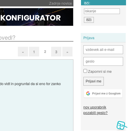
Išči:
Zadnje novice
ovedi?
Prijava
2
«
1
3
»
Zapomni si me
o vidt in pogruntal da si eno for zanko
nov uporabnik
pozabili geslo?