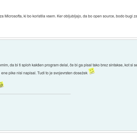
eza Microsofta, ki bo koristila vsem. Ker obljubljajo, da bo open source, bodo bugi z
, da bi ti sploh kakšen program delal, če bi ga pisal tako brez sintakse, kot si se
iti ene pike nisi napisal. Tudi to je svojevrsten dosežek