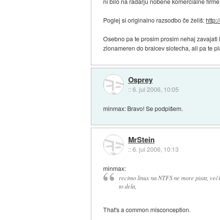
ni bilo na radarju nobene komercialne firme!
Poglej si originalno razsodbo če želiš:
http:
Osebno pa te prosim prosim nehaj zavajati lj
zlonameren do bralcev slotecha, ali pa te p
Osprey
::
6. jul 2006, 10:05
minmax: Bravo! Se podpišem.
MrStein
::
6. jul 2006, 10:13
minmax:
recimo linux na NTFS ne more pisat, veči
to dela,
That's a common misconception.