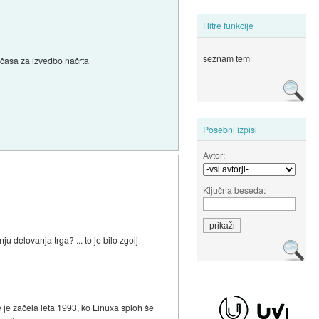
Hitre funkcije
seznam tem
t časa za izvedbo načrta
Posebni izpisi
Avtor:
Ključna beseda:
ju delovanja trga? ... to je bilo zgolj
 je začela leta 1993, ko Linuxa sploh še