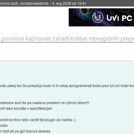
eto za večkratno uporabo
::
4. avg 2026 ob 19:41
t ponovno kaznovan zaradi kršitve monopolnih prep
ode zakaj ker če pokažejo kodo in ti nekaj sprogrameraš bodo prec tut oni hotel kod
otokolov sam tle pa nastane problem na njihovi strani!!!
nih tako kot piše v specifikacijah
bit končno ratlo nardit tist plugin za mežike :)
aredu
m bsd ali pa gpl licenca seveda