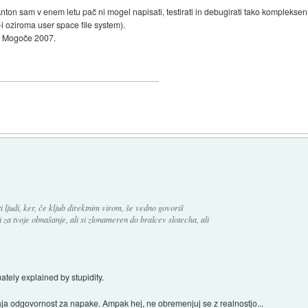
ton sam v enem letu pač ni mogel napisati, testirati in debugirati tako kompleksen
i oziroma user space file system).
o. Mogoče 2007.
 ljudi, ker, če kljub direktnim virom, še vedno govoriš
za tvoje obnašanje, ali si zlonameren do bralcev slotecha, ali
ately explained by stupidity.
bstaja odgovornost za napake. Ampak hej, ne obremenjuj se z realnostjo...