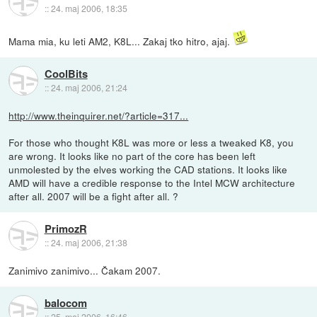
::
24. maj 2006, 18:35
Mama mia, ku leti AM2, K8L... Zakaj tko hitro, ajaj.
CoolBits
::
24. maj 2006, 21:24
http://www.theinquirer.net/?article=317...
For those who thought K8L was more or less a tweaked K8, you
are wrong. It looks like no part of the core has been left
unmolested by the elves working the CAD stations. It looks like
AMD will have a credible response to the Intel MCW architecture
after all. 2007 will be a fight after all. ?
PrimozR
::
24. maj 2006, 21:38
Zanimivo zanimivo... Čakam 2007.
balocom
::
25. maj 2006, 16:46