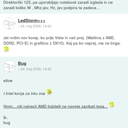
Direktorčki 123, pa uporabljajo notebook zaradi izgleda in ne
zaradi koliko W , Mhz-jev, Hz, jev podpira ta zadeva…
LedStorm+++
::
24. maj 2006, 14:42
Jst nrdim nov komp, ko prije Vista in neč prej. (Matična z AM2,
DDR2, PCI-E) in grafično z DX10). Kaj pa bo naprej, me ne briga.
Bug
::
24. maj 2006, 14:42
ellow
I Intel konja za trku ima
Hmm....niti najvecji AMD ljubitelji ne morete zanikati tega...
lp,
bug