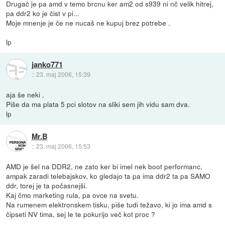
Drugač je pa amd v temo brcnu ker am2 od s939 ni nč velik hitrej,
pa ddr2 ko je čist v pi...
Moje mnenje je če ne nucaš ne kupuj brez potrebe .
lp
janko771
::
23. maj 2006, 15:39
aja še neki .
Piše da ma plata 5 pci slotov na sliki sem jih vidu sam dva.
lp
Mr.B
::
23. maj 2006, 15:53
AMD je šel na DDR2, ne zato ker bi imel nek boot performanc,
ampak zaradi telebajskov, ko gledajo ta pa ima ddr2 ta pa SAMO
ddr, torej je ta počasnejši.
Kaj čmo marketing rula, pa ovce na svetu.
Na rumenem elektronskem tisku, piše tudi težavo, ki jo ima amd s
čipseti NV tima, sej le te pokurijo več kot proc ?