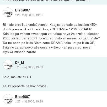
Bistri007
::
23. maj 2006, 19:31
Bi malo prosil za vedeževanje. Kdaj se bo dalo za kakšne 450k
dobiti prenosnik s Core 2 Duo, 2GB RAM in 128MB VRAM?
Kdaj bo po vašem sweet spot za nakup nove železnine: oktober
2006 ali februar 2007? Torej pred Visto ali mesec po izidu Viste?
Da ne bodo po izidu Viste cene DRAMA, tako kot po izidu XP,
švignile zaradi povpraševanja v višavo - ali pa zaradi nove
Hynix&Infineon zarote
Dr_M
::
23. maj 2006, 19:33
halo, mal ste sli OT.
se 1x preberte naslov novice.
Bistri007
::
23. maj 2006, 19:39