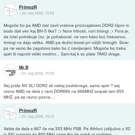
PrimozR
::
23. maj 2006, 15:53
Mogoče bo pa AMD mal zavil vratove proizvajalcem DDR2 čipov in
bodo dali ven kaj BH-5 like? :> Nore hitrosti, nori timingi :> Fora je,
da Intel potrebuje (oz. je potreboval, ne vem kako bo) frekvenco,
timingi ne dajo veliko, AMD pa doživi boost pri nižjih timingih. Sicer
pa ne vemo še zagotovo kako bo z navijanjem. Mogoče bo treba
spet iti naproti veliki modrini... Sam kaj k so plate TAKO drage.
Mr.B
::
23. maj 2006, 15:55
Sej pride NV SLI DDR2 ali nekaj podobnega, samo spet ? sej
ravno AMD ne dela z rami DDR666 na 666MHZ ampak tam 653
MHZ, pa se ravno pozna....
PrimozR
::
23. maj 2006, 19:12
Valda da dela s 667 če ma 333 MHz FSB. Pa Athloni (vključno z X2
in FX) popirajo še 800 MHz rame tko da sploh ni problem.