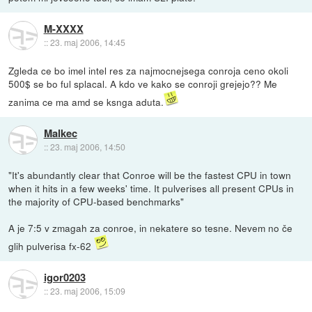
M-XXXX
::
23. maj 2006, 14:45
Zgleda ce bo imel intel res za najmocnejsega conroja ceno okoli
500$ se bo ful splacal. A kdo ve kako se conroji grejejo?? Me
zanima ce ma amd se ksnga aduta.
Malkec
::
23. maj 2006, 14:50
"It's abundantly clear that Conroe will be the fastest CPU in town
when it hits in a few weeks' time. It pulverises all present CPUs in
the majority of CPU-based benchmarks"
A je 7:5 v zmagah za conroe, in nekatere so tesne. Nevem no če
glih pulverisa fx-62
igor0203
::
23. maj 2006, 15:09