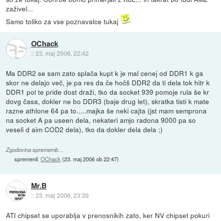
zaživel...
Samo toliko za vse poznavalce tukaj
OChack
::
23. maj 2006, 22:42
Ma DDR2 se sam zato splača kupt k je mal cenej od DDR1 k ga
skor ne delajo več, je pa res da če hočš DDR2 da ti dela tok hitr k
DDR1 pol te pride dost draži, tko da socket 939 pomoje rula še kr
dovg časa, dokler ne bo DDR3 (baje drug let), skratka tisti k mate
razne athlone 64 pa to.....majka še neki cajta (jst mam semprona
na socket A pa useen dela, nekateri amjo radona 9000 pa so
veseli d aim COD2 dela), tko da dokler dela dela ;)
Zgodovina sprememb…
spremenil:
OChack
(
23. maj 2006 ob 22:47
)
Mr.B
::
23. maj 2006, 23:39
ATI chipset se uporablja v prenosnikih zato, ker NV chipset pokuri