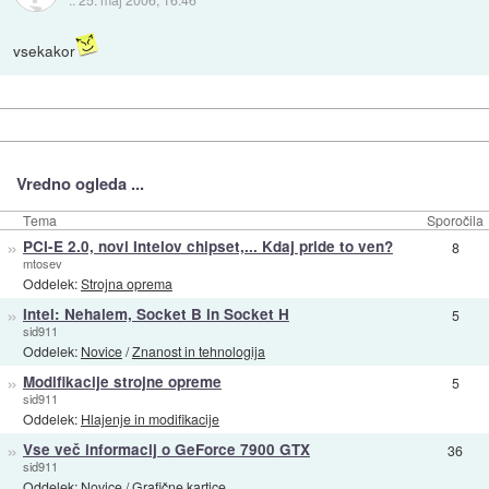
vsekakor
Vredno ogleda ...
Tema
Sporočila
»
PCI-E 2.0, novi Intelov chipset,... Kdaj pride to ven?
8
mtosev
Oddelek:
Strojna oprema
»
Intel: Nehalem, Socket B in Socket H
5
sid911
Oddelek:
Novice
/
Znanost in tehnologija
»
Modifikacije strojne opreme
5
sid911
Oddelek:
Hlajenje in modifikacije
»
Vse več informacij o GeForce 7900 GTX
36
sid911
Oddelek:
Novice
/
Grafične kartice