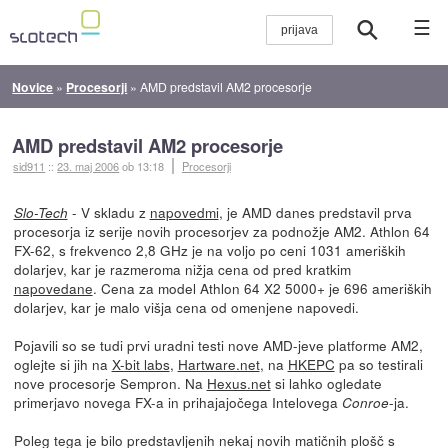
☰
Novice
»
Procesorji
»
AMD predstavil AM2 procesorje
AMD predstavil AM2 procesorje
sid911
::
23. maj 2006
ob 13:18
Procesorji
- V skladu z
napovedmi
, je AMD danes predstavil prva
Slo-Tech
procesorja iz serije novih procesorjev za podnožje AM2. Athlon 64
FX-62, s frekvenco 2,8 GHz je na voljo po ceni 1031 ameriških
dolarjev, kar je razmeroma nižja cena od pred kratkim
napovedane
. Cena za model Athlon 64 X2 5000+ je 696 ameriških
dolarjev, kar je malo višja cena od omenjene napovedi.
Pojavili so se tudi prvi uradni testi nove AMD-jeve platforme AM2,
oglejte si jih na
X-bit labs
,
Hartware.net
, na
HKEPC
pa so testirali
nove procesorje Sempron. Na
Hexus.net
si lahko ogledate
primerjavo novega FX-a in prihajajočega Intelovega
-ja.
Conroe
Poleg tega je bilo predstavljenih nekaj novih matičnih plošč s