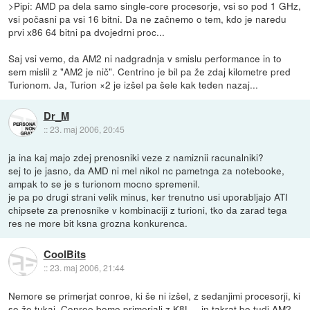
>Pipi: AMD pa dela samo single-core procesorje, vsi so pod 1 GHz,
vsi počasni pa vsi 16 bitni. Da ne začnemo o tem, kdo je naredu
prvi x86 64 bitni pa dvojedrni proc...
Saj vsi vemo, da AM2 ni nadgradnja v smislu performance in to
sem mislil z "AM2 je nič". Centrino je bil pa že zdaj kilometre pred
Turionom. Ja, Turion ×2 je izšel pa šele kak teden nazaj...
Dr_M
::
23. maj 2006, 20:45
ja ina kaj majo zdej prenosniki veze z namiznii racunalniki?
sej to je jasno, da AMD ni mel nikol nc pametnga za notebooke,
ampak to se je s turionom mocno spremenil.
je pa po drugi strani velik minus, ker trenutno usi uporabljajo ATI
chipsete za prenosnike v kombinaciji z turioni, tko da zarad tega
res ne more bit ksna grozna konkurenca.
CoolBits
::
23. maj 2006, 21:44
Nemore se primerjat conroe, ki še ni izšel, z sedanjimi procesorji, ki
so že tukaj. Conroe bomo primerjali z K8L... in takrat bo tudi AM2