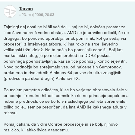
Tarzan
::
23. maj 2006, 20:03
Tajmingi naj dosti ne bi šli več dol... naj ne bi, določen prostor za
izbolšave namreč vedno obstaja. AMD se je pravilno odločil, če ne
drugega, bo ponovno uporabljal enak pomnilnik, kot ga sedaj vsi
procesorji iz Intelovega tabora, ki ima roko na srce, ševedno
velikanski tržni delež. Na ta način bo pomnilnik cenejši. Bolj kot
marketinški nateg, je po mojem prehod na DDR2 poskus
ponovnega poenostavljanja, kar se tiče podnožij, kontrolerjev itn.
Novo podnožje bo sprejemalo vse, od najcenejših Sempronov,
preko eno in dvojedrnih Athlonov 64 pa vse do ultra zmogljivih
(predvsem pa über dragih) Athlonov FX.
Po mojem pametna odločitev, ki se bo verjetno obrestovala šele v
prihodnje. Trenutne hitrosti pomnilnika še ne prinesejo popolnoma
nobene prednosti, če se bo to v naslednjega pol leta spremenilo,
toliko bolje.. sem pa prepričan, da ima AMD še kakšnega aduta v
rokavu.
Komaj čakam, da vidim Conroe procesorje in še bolj, njihovo
različico, ki lahko švica v tandemu.