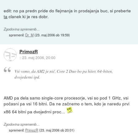
edit: no pa predn pride do flejmanja in prodajanja buc, si preberte
ta
clanek ki je res dobr.
Zgodovina sprememb…
spremenil:
Dr_M
(
23. maj 2006 ob 19:59
)
PrimozR
::
23. maj 2006, 20:00
Vsi vemo, da AM2 je nič, Core 2 Duo bo pa hiter, 64-biten,
dvojederni ipd.
AMD pa dela samo single-core procesorje, vsi so pod 1 GHz, vsi
počasni pa vsi 16 bitni. Da ne začnemo o tem, kdo je naredu prvi
x86 64 bitni pa dvojedrni proc...
Zgodovina sprememb…
spremenil:
PrimozR
(
23. maj 2006 ob 20:01
)