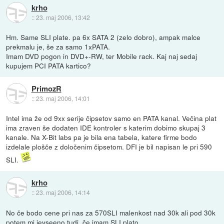
krho
::
23. maj 2006, 13:42
Hm. Same SLI plate. pa 6x SATA 2 (zelo dobro), ampak malce
prekmalu je, še za samo 1xPATA.
Imam DVD pogon in DVD+-RW, ter Mobile rack. Kaj naj sedaj
kupujem PCI PATA kartico?
PrimozR
::
23. maj 2006, 14:01
Intel ima že od 9xx serije čipsetov samo en PATA kanal. Večina plat
ima zraven še dodaten IDE kontroler s katerim dobimo skupaj 3
kanale. Na X-Bit labs pa je bila ena tabela, katere firme bodo
izdelale plošče z določenim čipsetom. DFI je bil napisan le pri 590
SLI.
krho
::
23. maj 2006, 14:14
No če bodo cene pri nas za 570SLI malenkost nad 30k ali pod 30k
potem mi jevseeno tudi, če imam SLI plato.