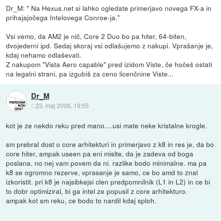
Dr_M: " Na Hexus.net si lahko ogledate primerjavo novega FX-a in
prihajajočega Intelovega Conroe-ja."
Vsi vemo, da AM2 je nič, Core 2 Duo bo pa hiter, 64-biten,
dvojederni ipd. Sedaj skoraj vsi odlašujemo z nakupi. Vprašanje je,
kdaj nehamo odlaševati.
Z nakupom "Vista Aero capable" pred izidom Viste, če hočeš ostati
na legalni strani, pa izgubiš za ceno licenčnine Viste...
Dr_M
::
23. maj 2006, 19:55
kot je ze nekdo reku pred mano....usi mate neke kristalne krogle.
sm prebral dost o core arhitekturi in primerjavo z k8 in res je, da bo
core hiter, ampak useen pa eni mislte, da je zadeva od boga
poslana. no nej vam povem da ni. razlike bodo minimalne. ma pa
k8 se ogromno rezerve, vprasanje je samo, ce bo amd to znal
izkoristit. pri k8 je najsibkejsi clen predpomnilnik (L1 in L2) in ce bi
to dobr optimiziral, bi ga intel ze popusil z core arhitekturo.
ampak kot sm reku, ce bodo to nardil kdaj sploh.