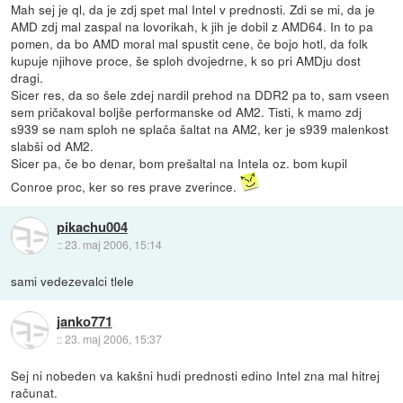
Mah sej je ql, da je zdj spet mal Intel v prednosti. Zdi se mi, da je
AMD zdj mal zaspal na lovorikah, k jih je dobil z AMD64. In to pa
pomen, da bo AMD moral mal spustit cene, če bojo hotl, da folk
kupuje njihove proce, še sploh dvojedrne, k so pri AMDju dost
dragi.
Sicer res, da so šele zdej nardil prehod na DDR2 pa to, sam vseen
sem pričakoval boljše performanske od AM2. Tisti, k mamo zdj
s939 se nam sploh ne splača šaltat na AM2, ker je s939 malenkost
slabši od AM2.
Sicer pa, če bo denar, bom prešaltal na Intela oz. bom kupil
Conroe proc, ker so res prave zverince.
pikachu004
::
23. maj 2006, 15:14
sami vedezevalci tlele
janko771
::
23. maj 2006, 15:37
Sej ni nobeden va kakšni hudi prednosti edino Intel zna mal hitrej
računat.