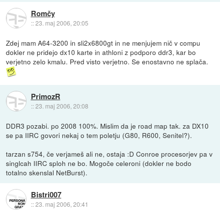
Romčy
::
23. maj 2006, 20:05
Zdej mam A64-3200 in sli2x6800gt in ne menjujem nič v compu
dokler ne pridejo dx10 karte in athloni z podporo ddr3, kar bo
verjetno zelo kmalu. Pred visto verjetno. Se enostavno ne splača.
PrimozR
::
23. maj 2006, 20:08
DDR3 pozabi. po 2008 100%. Mislim da je road map tak. za DX10
se pa IIRC govori nekaj o tem poletju (G80, R600, Senitel?).
tarzan s754, če verjameš ali ne, ostaja :D Conroe procesorjev pa v
singlcah IIRC sploh ne bo. Mogoče celeroni (dokler ne bodo
totalno skenslal NetBurst).
Bistri007
::
23. maj 2006, 20:41