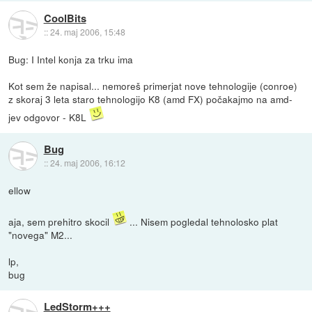
CoolBits
::
24. maj 2006, 15:48
Bug: I Intel konja za trku ima
Kot sem že napisal... nemoreš primerjat nove tehnologije (conroe)
z skoraj 3 leta staro tehnologijo K8 (amd FX) počakajmo na amd-
jev odgovor - K8L
Bug
::
24. maj 2006, 16:12
ellow
aja, sem prehitro skocil
... Nisem pogledal tehnolosko plat
"novega" M2...
lp,
bug
LedStorm+++