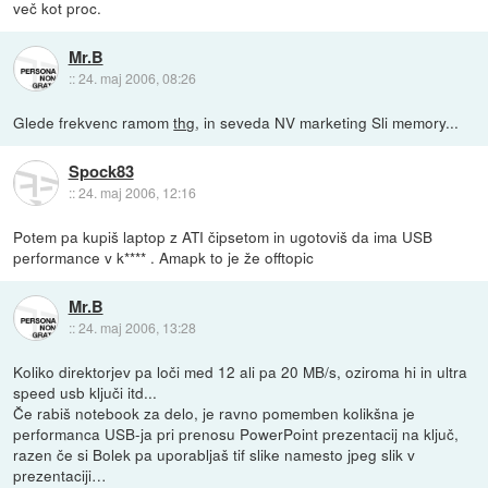
več kot proc.
Mr.B
::
24. maj 2006, 08:26
Glede frekvenc ramom
thg
, in seveda NV marketing Sli memory...
Spock83
::
24. maj 2006, 12:16
Potem pa kupiš laptop z ATI čipsetom in ugotoviš da ima USB
performance v k**** . Amapk to je že offtopic
Mr.B
::
24. maj 2006, 13:28
Koliko direktorjev pa loči med 12 ali pa 20 MB/s, oziroma hi in ultra
speed usb ključi itd...
Če rabiš notebook za delo, je ravno pomemben kolikšna je
performanca USB-ja pri prenosu PowerPoint prezentacij na ključ,
razen če si Bolek pa uporabljaš tif slike namesto jpeg slik v
prezentaciji…