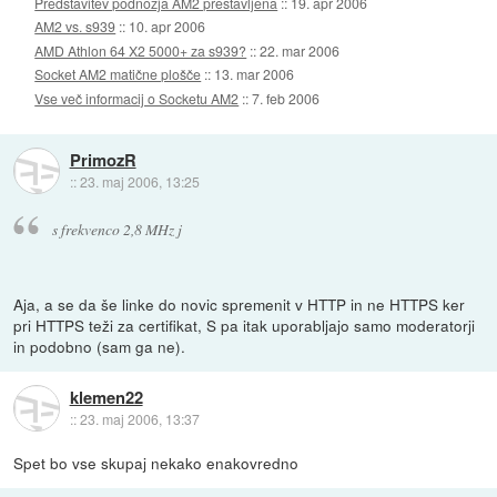
Predstavitev podnožja AM2 prestavljena
::
19. apr 2006
AM2 vs. s939
::
10. apr 2006
AMD Athlon 64 X2 5000+ za s939?
::
22. mar 2006
Socket AM2 matične plošče
::
13. mar 2006
Vse več informacij o Socketu AM2
::
7. feb 2006
PrimozR
::
23. maj 2006, 13:25
s frekvenco 2,8 MHz j
Aja, a se da še linke do novic spremenit v HTTP in ne HTTPS ker
pri HTTPS teži za certifikat, S pa itak uporabljajo samo moderatorji
in podobno (sam ga ne).
klemen22
::
23. maj 2006, 13:37
Spet bo vse skupaj nekako enakovredno