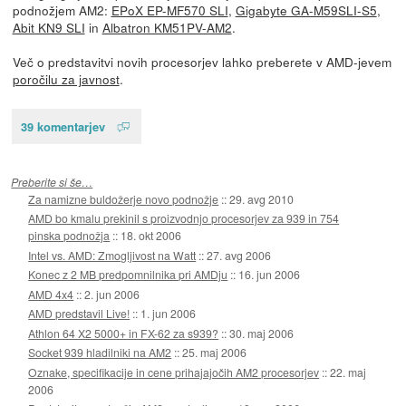
podnožjem AM2:
EPoX EP-MF570 SLI
,
Gigabyte GA-M59SLI-S5
,
Abit KN9 SLI
in
Albatron KM51PV-AM2
.
Več o predstavitvi novih procesorjev lahko preberete v AMD-jevem
poročilu za javnost
.
39 komentarjev
Preberite si še…
Za namizne buldožerje novo podnožje
::
29. avg 2010
AMD bo kmalu prekinil s proizvodnjo procesorjev za 939 in 754
pinska podnožja
::
18. okt 2006
Intel vs. AMD: Zmogljivost na Watt
::
27. avg 2006
Konec z 2 MB predpomnilnika pri AMDju
::
16. jun 2006
AMD 4x4
::
2. jun 2006
AMD predstavil Live!
::
1. jun 2006
Athlon 64 X2 5000+ in FX-62 za s939?
::
30. maj 2006
Socket 939 hladilniki na AM2
::
25. maj 2006
Oznake, specifikacije in cene prihajajočih AM2 procesorjev
::
22. maj
2006