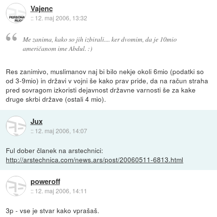
Vajenc
::
12. maj 2006, 13:32
Me zanima, kako so jih izbirali.... ker dvomim, da je 10mio
američanom ime Abdul. :)
Res zanimivo, muslimanov naj bi bilo nekje okoli 6mio (podatki so
od 3-9mio) in državi v vojni še kako prav pride, da na račun straha
pred sovragom izkoristi dejavnost državne varnosti še za kake
druge skrbi države (ostali 4 mio).
Jux
::
12. maj 2006, 14:07
Ful dober članek na arstechnici:
http://arstechnica.com/news.ars/post/20060511-6813.html
poweroff
::
12. maj 2006, 14:11
3p - vse je stvar kako vprašaš.