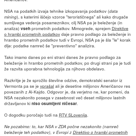
NSA na podatkih izvaja tehnike izkopavanja podatkov (
data
), s katerimi iščejo vzorce "terorističnega" ali kako drugače
mining
sumljivega vedenja posameznikov, cilj NSA pa je beleženje (in
analiza)
prometnih podatkov. Mimogrede, sprejem
Direktive
vseh
o hrambi prometnih podatkov
daje pravno podlago za beleženje in
hrambo prometnih podatkov tudi v Evropi, NSA pa je šla "le" korak
dlje: podatke namreč še "preventivno" analizira.
Tako imamo danes po eni strani danes že pravno podlago za
beleženje in hrambo prometnih podatkov, po drugi strani pa je tudi
že razvita uporabna tehnologija za njihovo obdelavo.
Razkritje je že sprožilo številne odzive, demokratski senator iz
Vermonta pa se je
vprašal
ali je desetine milijonov Američanov res
povezanih z Al-Kajdo. Odgovor je, da verjetno ne, kar pomeni, da
NSA nezakonito posega v zasebnost več deset milijonov lastnih
državljanov ki
.
niso osumljeni ničesar
O dogodku poročajo tudi na
RTV SLovenija
.
Ne pozabimo: to, kar NSA v ZDA počne nezakonito (namreč
beleženje teh podatkov), v Evropi z
Direktivo o hrambi prometnih