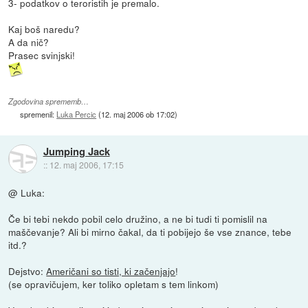
3- podatkov o teroristih je premalo.
Kaj boš naredu?
A da nič?
Prasec svinjski!
Zgodovina sprememb…
spremenil:
Luka Percic
(
12. maj 2006 ob 17:02
)
Jumping Jack
::
12. maj 2006, 17:15
@ Luka:
Če bi tebi nekdo pobil celo družino, a ne bi tudi ti pomislil na
maščevanje? Ali bi mirno čakal, da ti pobijejo še vse znance, tebe
itd.?
Dejstvo:
Američani so tisti, ki začenjajo
!
(se opravičujem, ker toliko opletam s tem linkom)