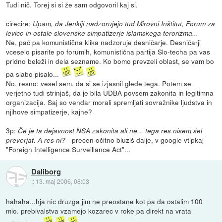
Tudi nič. Torej si si že sam odgovoril kaj si.
cirecire:
Upam, da Jenkiji nadzorujejo tud Mirovni Inštitut, Forum za
levico in ostale slovenske simpatizerje islamskega terorizma...
Ne, pač pa komunistična klika nadzoruje desničarje. Desničarji
vceselo pisarite po forumih, komunistična partija Slo-techa pa vas
pridno beleži in dela sezname. Ko bomo prevzeli oblast, se vam bo
pa slabo pisalo...
No, resno: vesel sem, da si se izjasnil glede tega. Potem se
verjetno tudi strinjaš, da je bila UDBA povsem zakonita in legitimna
organizacija. Saj so vendar morali spremljati sovražnike ljudstva in
njihove simpatizerje, kajne?
3p:
Če je ta dejavnost NSA zakonita ali ne... tega res nisem šel
- precen očitno bluziš dalje, v google vtipkaj
preverjat. A res ni?
"Foreign Intelligence Surveillance Act"...
Daliborg
::
13. maj 2006, 08:03
hahaha...hja nic druzga jim ne preostane kot pa da ostalim 100
mio. prebivalstva vzamejo kozarec v roke pa direkt na vrata