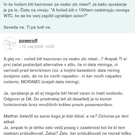
In če hočem biti kaznovan za vsako zlo misel? Ja kako vprašanje
je pa to. Čisto na nivoju: "A hočeš biti v 100tem nadstropju novega
WTC, ko se bo vanj zapičil ugrabljen avion?"
Seveda ne. Ti pa tudi ne.
poweroff
::
12. maj 2006, 14:25
A glej no - nočeš biti kaznovan za vsako zlo misel...? Ampak TI si
prvi začel postavljati alternative v stilu: če ni data mininga, ni
varnosti pred terorizmom (oz. s tvojimi besedami: data mining
izvajamo zato, da ne bo novih napadov - in ker novih napadov
nočemo, MORAMO izvajati data mining).
Ja, vprašanje je ali ej mogoče biti hkrati varen in imeti svobodo.
Odgovor je DA. Do prednekaj leti ali desetletji je to komot
funkcioniralo brez množičnih kršitev pravic posameznikov.
Matthai: beležili so samo koga je kdo klical, a ne? Oziroma po tem
stikali.
Ja, ampak to je lahko celo večji poseg v zasebnost kot če bi tem
osebam prisluškovali. Zakaj? Zato, ker prisluškovati ne moreš toliko