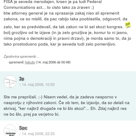
FISA je seveda merodajen, krsen je pa tudi Federal
Communications act... to cisto tako za zraven ;)
btw attorney general je na vprasanje zakaj niso sli spremenit
zakona, ce so mislili, da pac rabijo taka pooblastila, odgovoril, da
zato, ker so predvidevali, da tak zakon ne bi sel skozi kongres.
bolj grozljivo od te izjave (in ja zelo grozljiva je, komur to ni jasno,
nima pojma o demokraciji in pravni drzavi), je morda samo to, da jo
tako prostodusno poda, kar je seveda tudi zelo pomenljivo.
Zgodovina sprememb…
spremenil:
hokuto
(
14. maj 2006 ob 00:49
)
3p
::
14. maj 2006, 10:30
Ste me prepričali. ;-) Nisem vedel, da je zadeva nesporno v
nasprotju z njihovimi zakoni. Če ob tem, še izjavijo, da so delali na
skrivaj, "ker najbrž drugače ne bi šlo skozi"... Eh. Zdaj najbrž res
ne bo šlo, prej pa verjetno bi.
Spc
::
14. maj 2006, 22:33