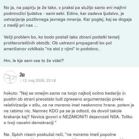
No ja, na papirju je že tako, v praksi pa služijo samo eni majhni
podmnožici ljudstva - sami sebi. Edino, kar zadeva ljudstvo, je
ustvarjanje pozitivnega javnega mnenja. Kar poglej, kaj se dogaja
z mediji pri nas ...
Večji problem bo, ko bodo postali tako zbrani podatki temelj
protiterorističnih obtožb. Ob ustrezni propagandi bo pol
američanov vzklikalo "na stol z njimi" in podobno..
Hm, le kje sem vse to že videl?
3p
::
12. maj 2006, 23:18
hokuto: "Naj se omejim samo na tvojo najbolj ocitno bedarijo in
pustim ob strani preostalo tudi zgreseno argumentacijo preko
relativizacije v stilu, ce ne moremo imet neskoncno hrane, potem je
ne rabimo nic. Namrec KDO pa se je odlocil, da dovoli takole
brskanje kaj? Novica govori o NEZAKONITI dejavnosti NSA. Toliko
o tvoji nacelni demokraciji "
Ne. Sploh nisem poskušal reči, "ne moremo imeti popolne