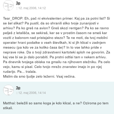
3p
::
12. maj 2006, 14:12
Tear_DROP: Eh, pač ni ekvivalenten primer. Kaj pa za potni list? Si
se šel slikat? Pa pustil, da so shranili sliko tvoje zunanjosti v
arhivu? Pa ko greš na avion? Greš skozi rentgen? Pa ko se ravno
pelješ z letališča, se sekiraš, ker se v prostim časom ne smeš kar
voziti z balonom nad pristajalno stezo? Te ne moti, da tvoj mobilni
operater hrani podatke o vseh številkah, ki si jih klical v zadnjem
mesecu (pa kdo ve za koliko časa še)? In to vse lahko pride v
neprave roke. Da o tvoji zdravstveni kartoteki sploh ne govorim. Za
kaj vse bi se jo dalo porabiti. Pa prstni odtisi tam v nekem arhivu.
Pa dnevnik tvojega obiska na gmailu na njihovem stežniku. Pa celo
vejo, kamu si pisal. Celo tvojo mrežo znanstev imajo in po njej
rudarijo. Pa... tralala.
Mislim da smo ljudje zelo ležerni. Vsaj večina.
3p
::
12. maj 2006, 14:14
Matthai: beležili so samo koga je kdo klical, a ne? Oziroma po tem
stikali.