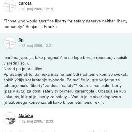
carota
::
12. maj 2006, 12:15
"Those who would sacrifice liberty for safety deserve neither liberty
nor safety." Benjamin Franklin
3p
::
12. maj 2006, 12:21
martins, jype: ja, take pragmatične se lepo berejo (posebej v spisih
v srednji šoli).
Narod pa je praktičen.
Vprašanje ali to, da neka mašina tam bdi nad tem s kom so čvekali,
sploh vidijo kot kratenje svobode. Pa tudi če jo, gre verjetno za
tehtanje malo "liberty" za dosti "safety"? Kot recimo: malo liberty
(pas v avtu) za dosti safety (v primeru karambola). Obstaja še kup
zakonov, ki kratijo liberty za safety... Vse to je le stvar dogovora
(družbenega konsenza ali kako bi pametni temu rekli).
Matako
::
12. maj 2006, 12:33