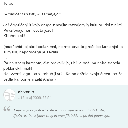
To bo!
"Američani so tisti, ki začenjajo!"
Ja! Američani izivajo druge z svojim razvojem in kulturo, dol z njimi!
Povzročajo nam sveto jezo!
Kill them all!
(mudžahid; ej stari počak mal, mormo prvo to grešnico kamenjat, a
si misliš, neporočena je sexala!
...
Pa ne s tem kamnom, čist prevelik je, ubil jo boš, pa nebo trepela
peklenskih muk!
Na, vzemi tega, pa v trebuh ji vrži! Ko bo držala svoja čreva, bo že
vedla kaj pomeni žalit Alaha!)
driver_x
::
12. maj 2006, 22:54
Konc koncev je dejstvo da je vlada ena pescica ljudi,ki sluzi
ljudstvu...in ce ljudstvu kj ni vsec jih lahko lepo dol pomecejo.