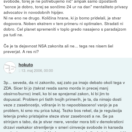
svobode, torej je ne potrebujemo nič" ampak samo izpostaviti
"sonce je dobro, torej se sončimo 24 ur na dan" mentaliteto privacy
advocatov in novodobnih hipijev.
Ni ne eno ne drugo. Količina hrane, ki jo bomo pridelali, je stvar
dogovora. Noben ekstrem v tem primeru ni optimalen. Stradati ni
dobro. Cel planet spremeniti v toplo gredo nasajeno s paradajzom
pa tudi ne.
Če je ta dejavnost NSA zakonita ali ne... tega res nisem šel
preverjat. A res ni?
hokuto
::
13. maj 2006, 00:00
3p... seveda, da ni zakonito, saj zato pa imajo debato okoli tega v
ZDA. Sicer bi jo (takrat resda samo morda in precej manj
obsirno/burno) imeli, ko bi se sprejemal zakon, ki bi jim to
dopuscal. Problem pri tistih tvojih primerih, je ta, da nimajo dosti
veze z zasebnostjo, vdiranje in to nepooblasceno! vanjo je pa
problem, ki smo mu prica tukaj. Tezko bos rekel, da je regulacija
letenja preko pristajalne steze stvar zasebnosti a ne. Se pa
strinjam s tabo, da je stvar mere, vendar mora biti v demokraticni
drzavi vsekakor stremljenje v smeri cimvecje svobode in karseda