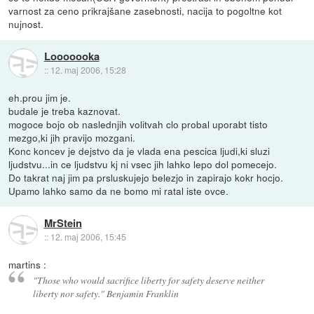
varnost za ceno prikrajšane zasebnosti, nacija to pogoltne kot
nujnost.
Looooooka
::
12. maj 2006, 15:28
eh.prou jim je.
budale je treba kaznovat.
mogoce bojo ob naslednjih volitvah clo probal uporabt tisto
mezgo,ki jih pravijo mozgani.
Konc koncev je dejstvo da je vlada ena pescica ljudi,ki sluzi
ljudstvu...in ce ljudstvu kj ni vsec jih lahko lepo dol pomecejo.
Do takrat naj jim pa prsluskujejo belezjo in zapirajo kokr hocjo.
Upamo lahko samo da ne bomo mi ratal iste ovce.
MrStein
::
12. maj 2006, 15:45
martins :
"Those who would sacrifice liberty for safety deserve neither
liberty nor safety." Benjamin Franklin