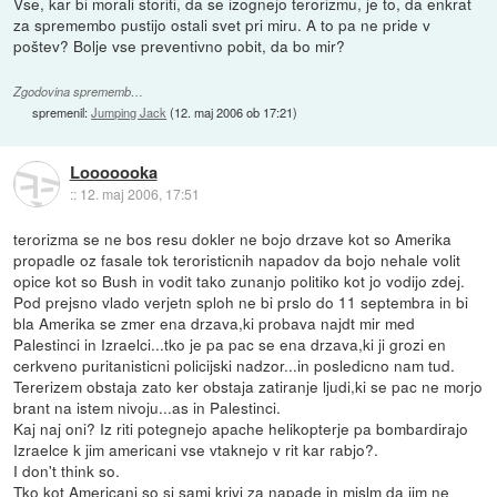
Vse, kar bi morali storiti, da se izognejo terorizmu, je to, da enkrat
za spremembo pustijo ostali svet pri miru. A to pa ne pride v
poštev? Bolje vse preventivno pobit, da bo mir?
Zgodovina sprememb…
spremenil:
Jumping Jack
(
12. maj 2006 ob 17:21
)
Looooooka
::
12. maj 2006, 17:51
terorizma se ne bos resu dokler ne bojo drzave kot so Amerika
propadle oz fasale tok teroristicnih napadov da bojo nehale volit
opice kot so Bush in vodit tako zunanjo politiko kot jo vodijo zdej.
Pod prejsno vlado verjetn sploh ne bi prslo do 11 septembra in bi
bla Amerika se zmer ena drzava,ki probava najdt mir med
Palestinci in Izraelci...tko je pa pac se ena drzava,ki ji grozi en
cerkveno puritanisticni policijski nadzor...in posledicno nam tud.
Tererizem obstaja zato ker obstaja zatiranje ljudi,ki se pac ne morjo
brant na istem nivoju...as in Palestinci.
Kaj naj oni? Iz riti potegnejo apache helikopterje pa bombardirajo
Izraelce k jim americani vse vtaknejo v rit kar rabjo?.
I don't think so.
Tko kot Americani so si sami krivi za napade in mislm da jim ne