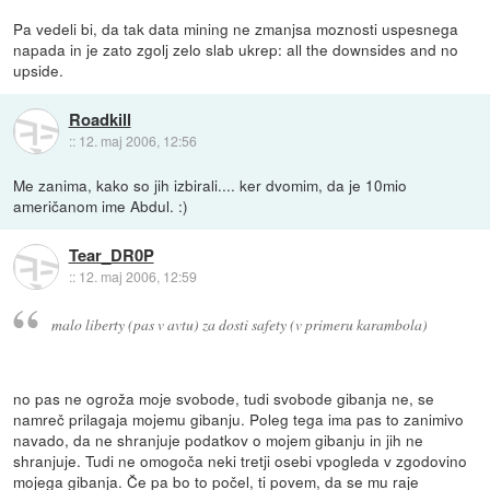
Pa vedeli bi, da tak data mining ne zmanjsa moznosti uspesnega
napada in je zato zgolj zelo slab ukrep: all the downsides and no
upside.
Roadkill
::
12. maj 2006, 12:56
Me zanima, kako so jih izbirali.... ker dvomim, da je 10mio
američanom ime Abdul. :)
Tear_DR0P
::
12. maj 2006, 12:59
malo liberty (pas v avtu) za dosti safety (v primeru karambola)
no pas ne ogroža moje svobode, tudi svobode gibanja ne, se
namreč prilagaja mojemu gibanju. Poleg tega ima pas to zanimivo
navado, da ne shranjuje podatkov o mojem gibanju in jih ne
shranjuje. Tudi ne omogoča neki tretji osebi vpogleda v zgodovino
mojega gibanja. Če pa bo to počel, ti povem, da se mu raje