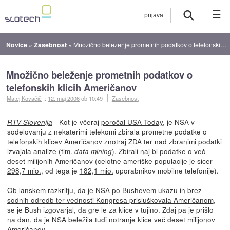
☰
Novice
»
Zasebnost
»
Množično beleženje prometnih podatkov o telefonskih klicih Američanov
Množično beleženje prometnih podatkov o
telefonskih klicih Američanov
Matej Kovačič
::
12. maj 2006
ob 10:49
Zasebnost
- Kot je včeraj
poročal USA Today
, je NSA v
RTV Slovenija
sodelovanju z nekaterimi telekomi zbirala prometne podatke o
telefonskih klicev Američanov znotraj ZDA ter nad zbranimi podatki
izvajala analize (tim.
). Zbirali naj bi podatke o več
data mining
deset milijonih Američanov (celotne ameriške populacije je sicer
298,7 mio.
, od tega je
182,1 mio.
uporabnikov mobilne telefonije).
Ob lanskem razkritju, da je NSA po
Bushevem ukazu in brez
sodnih odredb ter vednosti Kongresa prisluškovala Američanom
,
se je Bush izgovarjal, da gre le za klice v tujino. Zdaj pa je prišlo
na dan, da je NSA
beležila tudi notranje klice
več deset milijonov
Američanov.