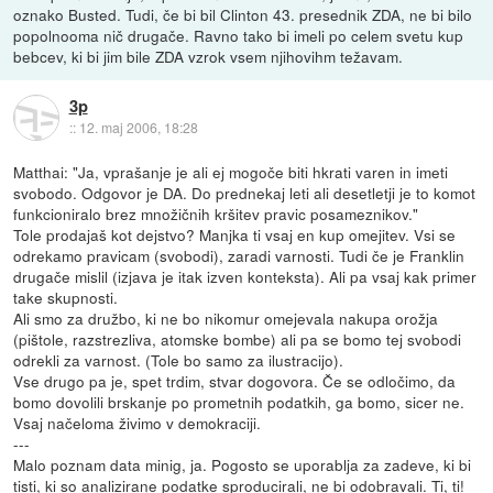
oznako Busted. Tudi, če bi bil Clinton 43. presednik ZDA, ne bi bilo
popolnooma nič drugače. Ravno tako bi imeli po celem svetu kup
bebcev, ki bi jim bile ZDA vzrok vsem njihovihm težavam.
3p
::
12. maj 2006, 18:28
Matthai: "Ja, vprašanje je ali ej mogoče biti hkrati varen in imeti
svobodo. Odgovor je DA. Do prednekaj leti ali desetletji je to komot
funkcioniralo brez množičnih kršitev pravic posameznikov."
Tole prodajaš kot dejstvo? Manjka ti vsaj en kup omejitev. Vsi se
odrekamo pravicam (svobodi), zaradi varnosti. Tudi če je Franklin
drugače mislil (izjava je itak izven konteksta). Ali pa vsaj kak primer
take skupnosti.
Ali smo za družbo, ki ne bo nikomur omejevala nakupa orožja
(pištole, razstrezliva, atomske bombe) ali pa se bomo tej svobodi
odrekli za varnost. (Tole bo samo za ilustracijo).
Vse drugo pa je, spet trdim, stvar dogovora. Če se odločimo, da
bomo dovolili brskanje po prometnih podatkih, ga bomo, sicer ne.
Vsaj načeloma živimo v demokraciji.
---
Malo poznam data minig, ja. Pogosto se uporablja za zadeve, ki bi
tisti, ki so analizirane podatke sproducirali, ne bi odobravali. Ti, ti!