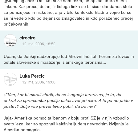
@Jumping Jack: Daj, kot si že sam rekel, ne opletaj toliko s tem
linkom. Kar precej dejanj iz tistega linka se bi sicer dandanes štelo
za ponižujoče in nizkotne, a je v bilo kontekstu hladne vojne ko se
še ni vedelo kdo bo dejansko zmagovalec in kdo poraženec precej
pričakovanih.
cirecire
::
12. maj 2006, 18:52
Upam, da Jenkiji nadzorujejo tud Mirovni Inštitut, Forum za levico in
ostale slovenske simpatizerje islamskega terorizma...
Luka Percic
::
12. maj 2006, 19:06
>"
Vse, kar bi morali storiti, da se izognejo terorizmu, je to, da
enkrat za spremembo pustijo ostali svet pri miru. A to pa ne pride v
"
poštev? Bolje vse preventivno pobit, da bo mir?
Jaja- Ameriška pomoč talibanom v boju proti SZ je v njih vzbudilo
sveto jezo, ker so spoznali kakšnim ljudem nevrednim življenja je
Amerika pomagala.