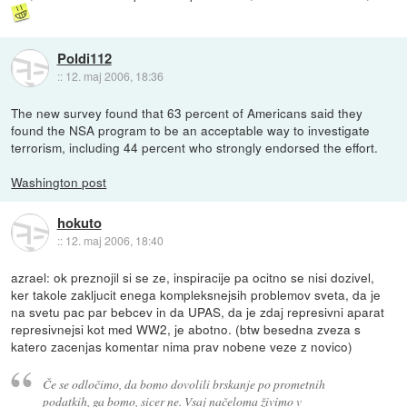
Poldi112
::
12. maj 2006, 18:36
The new survey found that 63 percent of Americans said they
found the NSA program to be an acceptable way to investigate
terrorism, including 44 percent who strongly endorsed the effort.
Washington post
hokuto
::
12. maj 2006, 18:40
azrael: ok preznojil si se ze, inspiracije pa ocitno se nisi dozivel,
ker takole zakljucit enega kompleksnejsih problemov sveta, da je
na svetu pac par bebcev in da UPAS, da je zdaj represivni aparat
represivnejsi kot med WW2, je abotno. (btw besedna zveza s
katero zacenjas komentar nima prav nobene veze z novico)
Če se odločimo, da bomo dovolili brskanje po prometnih
podatkih, ga bomo, sicer ne. Vsaj načeloma živimo v