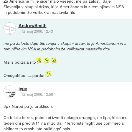
Za Američane mi je sicer malo vseeno, me pa žalosti, daje
Slovenija v skupini držav, ki je Američanom in s tem njihovim NSA
in podobnim že velikokrat nastavila rito!
AndrewSmith
::
12. maj 2006, 12:43
me pa žalosti, daje Slovenija v skupini držav, ki je Američanom in s
tem njihovim NSA in podobnim že velikokrat nastavila rito!
Mislis polizala rito
OmegaBlue......pardon
jype
::
12. maj 2006, 12:56
3p> Narod pa je praktičen.
Ce bi bilo to res, potem bi izvolili nekoga drugega, ne tipa, ki so mu
teden dni pred 9/11 na mizo dali "Terrorists might use commercial
airliners to crash into buildings" spis.