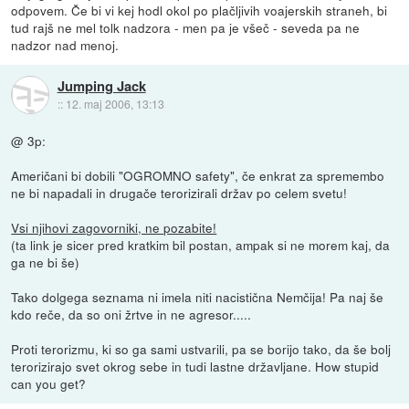
odpovem. Če bi vi kej hodl okol po plačljivih voajerskih straneh, bi
tud rajš ne mel tolk nadzora - men pa je všeč - seveda pa ne
nadzor nad menoj.
Jumping Jack
::
12. maj 2006, 13:13
@ 3p:
Američani bi dobili "OGROMNO safety", če enkrat za spremembo
ne bi napadali in drugače terorizirali držav po celem svetu!
Vsi njihovi zagovorniki, ne pozabite!
(ta link je sicer pred kratkim bil postan, ampak si ne morem kaj, da
ga ne bi še)
Tako dolgega seznama ni imela niti nacistična Nemčija! Pa naj še
kdo reče, da so oni žrtve in ne agresor.....
Proti terorizmu, ki so ga sami ustvarili, pa se borijo tako, da še bolj
terorizirajo svet okrog sebe in tudi lastne državljane. How stupid
can you get?