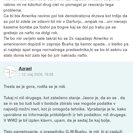
rabmo mi ne kdorkol drug cist nc pomagat pr resvanju tega
problema.
Ce bi bla Amerika recimo pol tok demokraticna drzava kot trdijo da
so pol bi zdele ze zdavni bil mir v Darfurju...ampak ne...oni mecejo
kasetne bombe pa fosfor pa bogve kaj se dol po Iraku pa se
grebejo za nafto na dolgi rok.
Tle bo mir verjetn sele takrat ko se 2x napadejo Ameriko in
americanom dopizdi in zaprejo Busha tja kamor spada...v kletko pa
si najdejo spet enga normalnega predsednika,ki se bo bl sekiru za
stalo doma kot zato kje bo jutr nakradu nafto.
Azrael
::
12. maj 2006, 18:28
Tresla se je gora, rodila se je miš.
Tukaj ni nič drugega, kot zatečeno stanje. Jasno je, da so se , da
se in se bo tudi tudi v bodoče zbiralo vse mogoče podatke v
največji možni meri, kot jo omogoča tehnika. Vprašanje je le, kako
uporabne so informacije pridobljenih iz teh podatkov, nič drugega.
V WW2 je bil izplen klavrn, upam, da je sedaj že kaj bolje.
Tisto pametovanje, o presedniku G.W.Bushu, je mit, ki si zasluži