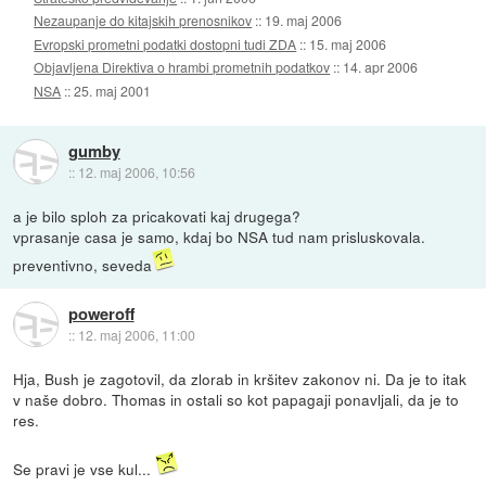
Nezaupanje do kitajskih prenosnikov
::
19. maj 2006
Evropski prometni podatki dostopni tudi ZDA
::
15. maj 2006
Objavljena Direktiva o hrambi prometnih podatkov
::
14. apr 2006
NSA
::
25. maj 2001
gumby
::
12. maj 2006, 10:56
a je bilo sploh za pricakovati kaj drugega?
vprasanje casa je samo, kdaj bo NSA tud nam prisluskovala.
preventivno, seveda
poweroff
::
12. maj 2006, 11:00
Hja, Bush je zagotovil, da zlorab in kršitev zakonov ni. Da je to itak
v naše dobro. Thomas in ostali so kot papagaji ponavljali, da je to
res.
Se pravi je vse kul...