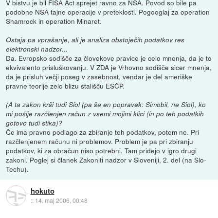
V bistvu je bil FISA Act sprejet ravno za NSA. Povod so bile pa
podobne NSA tajne operacije v preteklosti. Pogooglaj za operation
Shamrock in operation Minaret.
Ostaja pa vprašanje, ali je analiza obstoječih podatkov res
elektronski nadzor...
Da. Evropsko sodišče za človekove pravice je celo mnenja, da je to
ekvivalento prisluškovanju. V ZDA je Vrhovno sodišče sicer mnenja,
da je prisluh večji poseg v zasebnost, vendar je del ameriške
pravne teorije zelo blizu stališču ESČP.
(A ta zakon krši tudi Siol (pa še en popravek: Simobil, ne Siol), ko
mi pošlje razčlenjen račun z vsemi mojimi klici (in po teh podatkih
gotovo tudi stika)?
Če ima pravno podlago za zbiranje teh podatkov, potem ne. Pri
razčlenjenem računu ni problemov. Problem je pa pri zbiranju
podatkov, ki za obračun niso potrebni. Tam pridejo v igro drugi
zakoni. Poglej si članek Zakoniti nadzor v Sloveniji, 2. del (na Slo-
Techu).
hokuto
::
14. maj 2006, 00:48