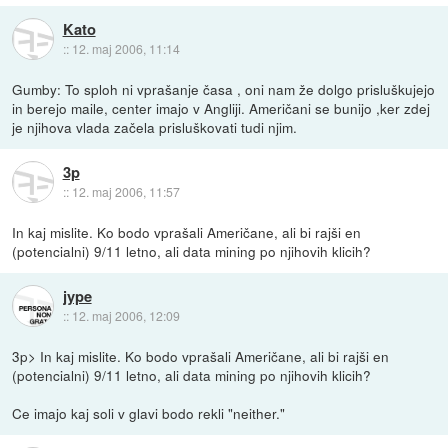
Kato
::
12. maj 2006, 11:14
Gumby: To sploh ni vprašanje časa , oni nam že dolgo prisluškujejo
in berejo maile, center imajo v Angliji. Američani se bunijo ,ker zdej
je njihova vlada začela prisluškovati tudi njim.
3p
::
12. maj 2006, 11:57
In kaj mislite. Ko bodo vprašali Američane, ali bi rajši en
(potencialni) 9/11 letno, ali data mining po njihovih klicih?
jype
::
12. maj 2006, 12:09
3p> In kaj mislite. Ko bodo vprašali Američane, ali bi rajši en
(potencialni) 9/11 letno, ali data mining po njihovih klicih?
Ce imajo kaj soli v glavi bodo rekli "neither."