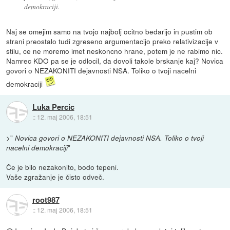
demokraciji.
Naj se omejim samo na tvojo najbolj ocitno bedarijo in pustim ob
strani preostalo tudi zgreseno argumentacijo preko relativizacije v
stilu, ce ne moremo imet neskoncno hrane, potem je ne rabimo nic.
Namrec KDO pa se je odlocil, da dovoli takole brskanje kaj? Novica
govori o NEZAKONITI dejavnosti NSA. Toliko o tvoji nacelni
demokraciji
Luka Percic
::
12. maj 2006, 18:51
>"
Novica govori o NEZAKONITI dejavnosti NSA. Toliko o tvoji
"
nacelni demokraciji
Če je bilo nezakonito, bodo tepeni.
Vaše zgražanje je čisto odveč.
root987
::
12. maj 2006, 18:51