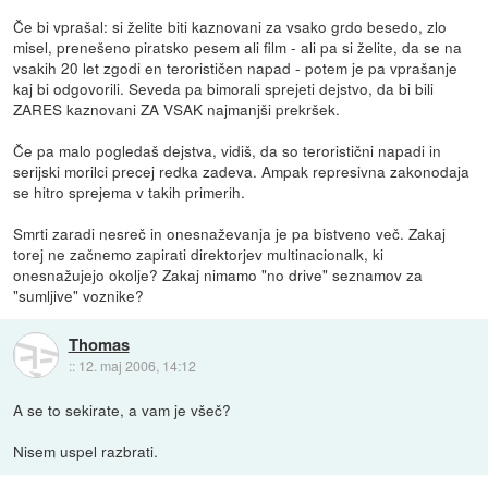
Če bi vprašal: si želite biti kaznovani za vsako grdo besedo, zlo
misel, prenešeno piratsko pesem ali film - ali pa si želite, da se na
vsakih 20 let zgodi en terorističen napad - potem je pa vprašanje
kaj bi odgovorili. Seveda pa bimorali sprejeti dejstvo, da bi bili
ZARES kaznovani ZA VSAK najmanjši prekršek.
Če pa malo pogledaš dejstva, vidiš, da so teroristični napadi in
serijski morilci precej redka zadeva. Ampak represivna zakonodaja
se hitro sprejema v takih primerih.
Smrti zaradi nesreč in onesnaževanja je pa bistveno več. Zakaj
torej ne začnemo zapirati direktorjev multinacionalk, ki
onesnažujejo okolje? Zakaj nimamo "no drive" seznamov za
"sumljive" voznike?
Thomas
::
12. maj 2006, 14:12
A se to sekirate, a vam je všeč?
Nisem uspel razbrati.