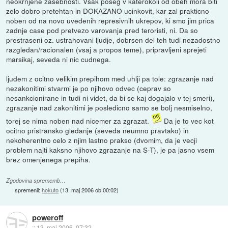
neokrnjene zasebnosti. Vsak poseg v katerokoli od obeh mora biti
zelo dobro pretehtan in DOKAZANO ucinkovit, kar zal prakticno
noben od na novo uvedenih represivnih ukrepov, ki smo jim prica
zadnje case pod pretvezo varovanja pred teroristi, ni. Da so
prestraseni oz. ustrahovani ljudje, dobrsen del teh tudi nezadostno
razgledan/racionalen (vsaj a propos teme), pripravljeni sprejeti
marsikaj, seveda ni nic cudnega.
ljudem z ocitno velikim prepihom med uhlji pa tole: zgrazanje nad
nezakonitimi stvarmi je po njihovo odvec (ceprav so
nesankcionirane in tudi ni videt, da bi se kaj dogajalo v tej smeri),
zgrazanje nad zakonitimi je posledicno samo se bolj nesmiselno,
torej se nima noben nad nicemer za zgrazat.
Da je to vec kot
ocitno pristransko gledanje (seveda neumno pravtako) in
nekoherentno celo z njim lastno prakso (dvomim, da je vecji
problem najti kaksno njihovo zgrazanje na S-T), je pa jasno vsem
brez omenjenega prepiha.
Zgodovina sprememb…
spremenil:
hokuto
(
13. maj 2006 ob 00:02
)
poweroff
::
13. maj 2006, 07:32