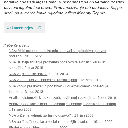
podatkov
postaja legalizirano. V prihodnosti pa bo verjetno postalo
povsem legalno tudi preventivno analiziranje teh podatkov. Kaj pa
sledi, pa si morda lahko ogledate v filmu
Minority Report
...
49 komentarjev
Preberite si še…
NSA: Mi bi osebne podatke raje kupovali kot pridobivali pravno
podlago
::
30. jul 2023
NSA ustavlja zbiranje prometnih podatkov telefonskih klicev in
sporočil
::
5. mar 2019
NSA ve, s kom se družite
::
1. okt 2013
NSA vohuni tudi za finančnimi transakcijami
::
18. sep 2013
NSA kopijo prestreženih podatkov - tudi Američanov - posreduje
Izraelu
::
13. sep 2013
Analiza telefonskih klicev za zaris novih meja pokrajin
::
13. dec 2010
Analiza podatkov iz mobilne telefonije s pomočjo tehnik data mininga
::
19. sep 2008
NSA pričenja vohuniti za lastno državo?
::
29. jan 2008
NSA bo "žela" podatke o socialnih omrežjih iz spleta
::
16. jun 2006
Strateško predvidevanje
::
1. jun 2006