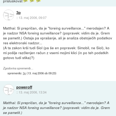
prisluskovat
3p
::
13. maj 2006, 09:07
Matthai: Si prepričan, da je "foreing surveillance..." merodajen? A
je nadzor NSA foreing surveillance? (popravek: vidim da je. Grem
se pametit.) Ostaja pa vprašanje, ali je analiza obstoječih podatkov
res elektronski nadzor...
(A ta zakon krši tudi Siol (pa še en popravek: Simobil, ne Siol), ko
mi pošlje razčlenjen račun z vsemi mojimi klici (in po teh podatkih
gotovo tudi stika)?)
Zgodovina sprememb…
spremenilo:
3p
(
13. maj 2006 ob 09:23
)
poweroff
::
13. maj 2006, 13:34
Matthai: Si prepričan, da je "foreing surveillance..." merodajen? A
je nadzor NSA foreing surveillance? (popravek: vidim da je. Grem
se pametit.)