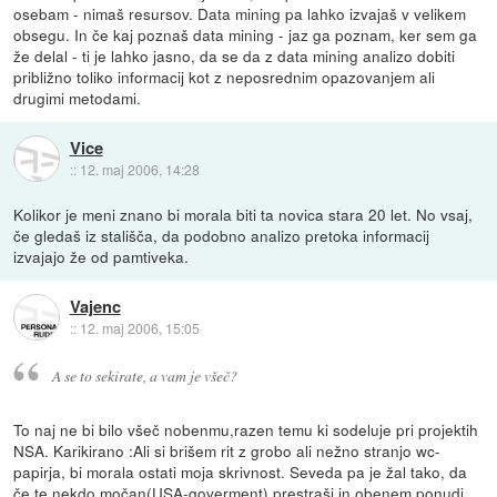
osebam - nimaš resursov. Data mining pa lahko izvajaš v velikem
obsegu. In če kaj poznaš data mining - jaz ga poznam, ker sem ga
že delal - ti je lahko jasno, da se da z data mining analizo dobiti
približno toliko informacij kot z neposrednim opazovanjem ali
drugimi metodami.
Vice
::
12. maj 2006, 14:28
Kolikor je meni znano bi morala biti ta novica stara 20 let. No vsaj,
če gledaš iz stališča, da podobno analizo pretoka informacij
izvajajo že od pamtiveka.
Vajenc
::
12. maj 2006, 15:05
A se to sekirate, a vam je všeč?
To naj ne bi bilo všeč nobenmu,razen temu ki sodeluje pri projektih
NSA. Karikirano :Ali si brišem rit z grobo ali nežno stranjo wc-
papirja, bi morala ostati moja skrivnost. Seveda pa je žal tako, da
če te nekdo močan(USA-goverment) prestraši in obenem ponudi