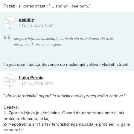
Pozabil si konec citata : "... and will lose both."
destiny
::
12. maj 2006, 16:21
mogoce bojo ob naslednjih volitvah clo probal uporabt tisto
mezgo,ki jih pravijo mozgani.
To jest upam tud za Slovence ob naslednjih volitvah vladnih strank.
Luka Percic
::
12. maj 2006, 17:01
"
"
da so teroristični napadi in serijski morilci precej redka zadeva.
Dejstva;
1- Zgornja izjava je kriminalna. Govori da nepotrebna smrt ni tak
problem. Humano, ni kaj.
2- Nepotrebna smrt žrtev terorističnega napada je problem, ki ga je
treba rešit.