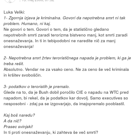
Luka Veliki:
1- Zgornja izjava je kriminalna. Govori da nepotrebna smrt ni tak
problem. Humano, ni kaj.
Ne govori o tem. Govori o tem, da je statistično gledano
nepotrebnih smrti zaradi terorizma bistveno manj, kot smrti zaradi
onesnaževanja. In ti in tebipodobni ne naredite nič za manj
onesnaževanja!
2- Nepotrebna smrt žrtev terorističnega napada je problem, ki ga je
treba rešit.
Absolutno. Vendar ne za vsako ceno. Ne za ceno še več kriminala
in kršitev svoboščin.
3- podatkov o teroristih je premalo.
Glede na to, da je Bush dobil poročilo CIE o napadu na WTC pred
napadom, bi rekel, da je podatkov kar dovolj. Samo executives so
nesposobni - zdaj pa se izgovarjajo, da imajopremalo pooblastil.
Kaj boš naredu?
A da nič?
Prasec svinjski!
In ti proti onesnaževanju, ki zahteva še več smrti?