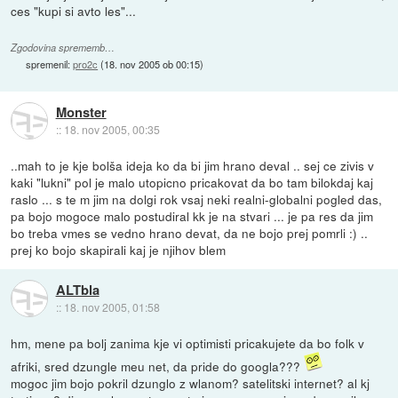
ces "kupi si avto les"...
Zgodovina sprememb…
spremenil:
pro2c
(
18. nov 2005 ob 00:15
)
Monster
::
18. nov 2005, 00:35
..mah to je kje bolša ideja ko da bi jim hrano deval .. sej ce zivis v
kaki "lukni" pol je malo utopicno pricakovat da bo tam bilokdaj kaj
raslo ... s te m jim na dolgi rok vsaj neki realni-globalni pogled das,
pa bojo mogoce malo postudiral kk je na stvari ... je pa res da jim
bo treba vmes se vedno hrano devat, da ne bojo prej pomrli :) ..
prej ko bojo skapirali kaj je njihov blem
ALTbla
::
18. nov 2005, 01:58
hm, mene pa bolj zanima kje vi optimisti pricakujete da bo folk v
afriki, sred dzungle meu net, da pride do googla???
mogoc jim bojo pokril dzunglo z wlanom? satelitski internet? al kj