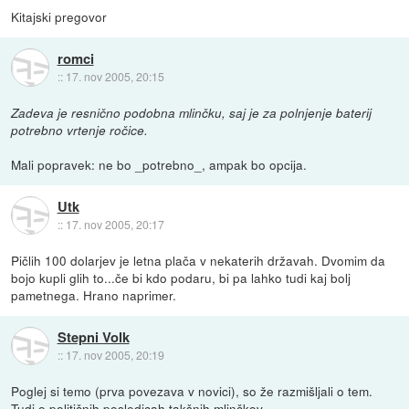
Kitajski pregovor
romci
::
17. nov 2005, 20:15
Zadeva je resnično podobna mlinčku, saj je za polnjenje baterij
potrebno vrtenje ročice.
Mali popravek: ne bo _potrebno_, ampak bo opcija.
Utk
::
17. nov 2005, 20:17
Pičlih 100 dolarjev je letna plača v nekaterih državah. Dvomim da
bojo kupli glih to...če bi kdo podaru, bi pa lahko tudi kaj bolj
pametnega. Hrano naprimer.
Stepni Volk
::
17. nov 2005, 20:19
Poglej si temo (prva povezava v novici), so že razmišljali o tem.
Tudi o političnih posledicah takšnih mlinčkov.