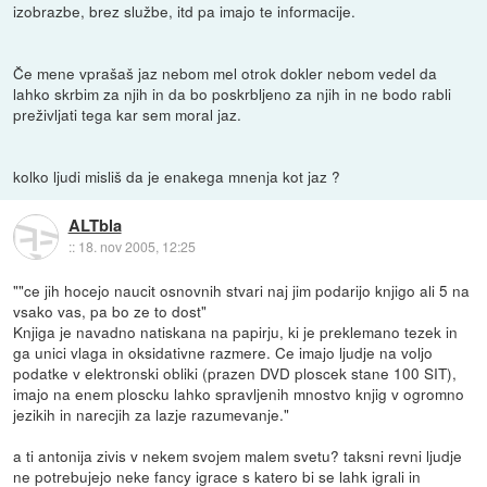
izobrazbe, brez službe, itd pa imajo te informacije.
Če mene vprašaš jaz nebom mel otrok dokler nebom vedel da
lahko skrbim za njih in da bo poskrbljeno za njih in ne bodo rabli
preživljati tega kar sem moral jaz.
kolko ljudi misliš da je enakega mnenja kot jaz ?
ALTbla
::
18. nov 2005, 12:25
""ce jih hocejo naucit osnovnih stvari naj jim podarijo knjigo ali 5 na
vsako vas, pa bo ze to dost"
Knjiga je navadno natiskana na papirju, ki je preklemano tezek in
ga unici vlaga in oksidativne razmere. Ce imajo ljudje na voljo
podatke v elektronski obliki (prazen DVD ploscek stane 100 SIT),
imajo na enem ploscku lahko spravljenih mnostvo knjig v ogromno
jezikih in narecjih za lazje razumevanje."
a ti antonija zivis v nekem svojem malem svetu? taksni revni ljudje
ne potrebujejo neke fancy igrace s katero bi se lahk igrali in