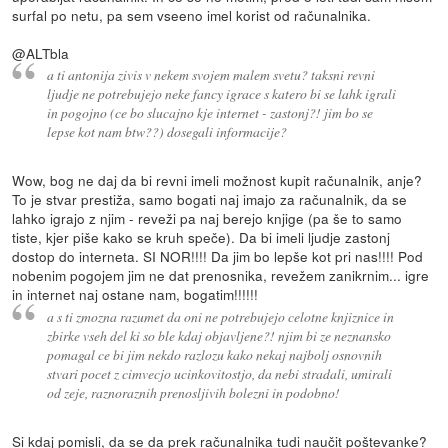
surfal po netu, pa sem vseeno imel korist od računalnika.
@ALTbla
a ti antonija zivis v nekem svojem malem svetu? taksni revni
ljudje ne potrebujejo neke fancy igrace s katero bi se lahk igrali
in pogojno (ce bo slucajno kje internet - zastonj?! jim bo se
lepse kot nam btw??) dosegali informacije?
Wow, bog ne daj da bi revni imeli možnost kupit računalnik, anje?
To je stvar prestiža, samo bogati naj imajo za računalnik, da se
lahko igrajo z njim - reveži pa naj berejo knjige (pa še to samo
tiste, kjer piše kako se kruh speče). Da bi imeli ljudje zastonj
dostop do interneta. SI NOR!!!! Da jim bo lepše kot pri nas!!!! Pod
nobenim pogojem jim ne dat prenosnika, revežem zanikrnim... igre
in internet naj ostane nam, bogatim!!!!!!
a s ti zmozna razumet da oni ne potrebujejo celotne knjiznice in
zbirke vseh del ki so ble kdaj objavljene?! njim bi ze neznansko
pomagal ce bi jim nekdo razlozu kako nekaj najbolj osnovnih
stvari pocet z cimvecjo ucinkovitostjo, da nebi stradali, umirali
od zeje, raznoraznih prenosljivih bolezni in podobno!
Si kdaj pomisli, da se da prek računalnika tudi naučit poštevanke?