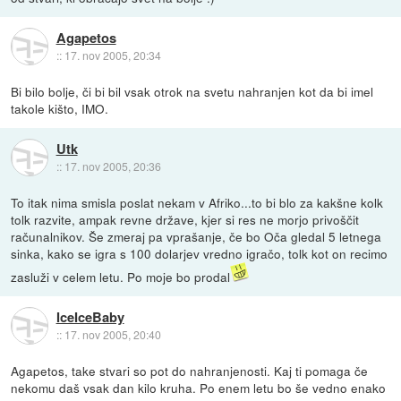
Agapetos
::
17. nov 2005, 20:34
Bi bilo bolje, či bi bil vsak otrok na svetu nahranjen kot da bi imel
takole kišto, IMO.
Utk
::
17. nov 2005, 20:36
To itak nima smisla poslat nekam v Afriko...to bi blo za kakšne kolk
tolk razvite, ampak revne države, kjer si res ne morjo privoščit
računalnikov. Še zmeraj pa vprašanje, če bo Oča gledal 5 letnega
sinka, kako se igra s 100 dolarjev vredno igračo, tolk kot on recimo
zasluži v celem letu. Po moje bo prodal
IceIceBaby
::
17. nov 2005, 20:40
Agapetos, take stvari so pot do nahranjenosti. Kaj ti pomaga če
nekomu daš vsak dan kilo kruha. Po enem letu bo še vedno enako