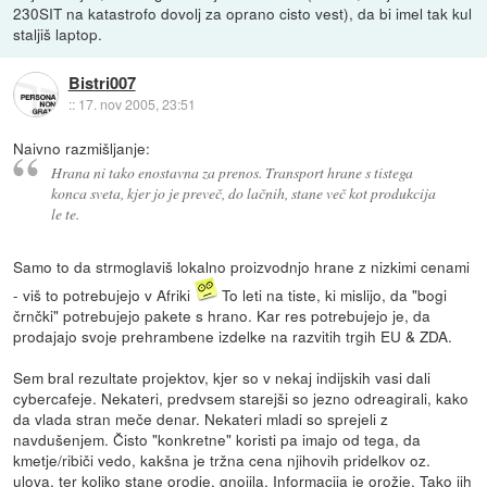
230SIT na katastrofo dovolj za oprano cisto vest), da bi imel tak kul
staljiš laptop.
Bistri007
::
17. nov 2005, 23:51
Naivno razmišljanje:
Hrana ni tako enostavna za prenos. Transport hrane s tistega
konca sveta, kjer jo je preveč, do lačnih, stane več kot produkcija
le te.
Samo to da strmoglaviš lokalno proizvodnjo hrane z nizkimi cenami
- viš to potrebujejo v Afriki
To leti na tiste, ki mislijo, da "bogi
črnčki" potrebujejo pakete s hrano. Kar res potrebujejo je, da
prodajajo svoje prehrambene izdelke na razvitih trgih EU & ZDA.
Sem bral rezultate projektov, kjer so v nekaj indijskih vasi dali
cybercafeje. Nekateri, predvsem starejši so jezno odreagirali, kako
da vlada stran meče denar. Nekateri mladi so sprejeli z
navdušenjem. Čisto "konkretne" koristi pa imajo od tega, da
kmetje/ribiči vedo, kakšna je tržna cena njihovih pridelkov oz.
ulova, ter koliko stane orodje, gnojila. Informacija je orožje. Tako jih