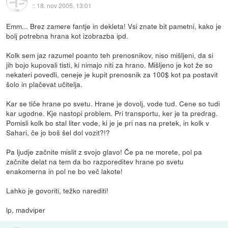
::
18. nov 2005, 13:01
Emm... Brez zamere fantje in dekleta! Vsi znate bit pametni, kako je
bolj potrebna hrana kot izobrazba ipd.
Kolk sem jaz razumel poanto teh prenosnikov, niso mišljeni, da si
jih bojo kupovali tisti, ki nimajo niti za hrano. Mišljeno je kot že so
nekateri povedli, ceneje je kupit prenosnik za 100$ kot pa postavit
šolo in plačevat učitelja.
Kar se tiče hrane po svetu. Hrane je dovolj, vode tud. Cene so tudi
kar ugodne. Kje nastopi problem. Pri transportu, ker je ta predrag.
Pomisli kolk bo stal liter vode, ki je je pri nas na pretek, in kolk v
Sahari, če jo boš šel dol vozit?!?
Pa ljudje začnite mislit z svojo glavo! Če pa ne morete, pol pa
začnite delat na tem da bo razporeditev hrane po svetu
enakomerna in pol ne bo več lakote!
Lahko je govoriti, težko narediti!
lp, madviper