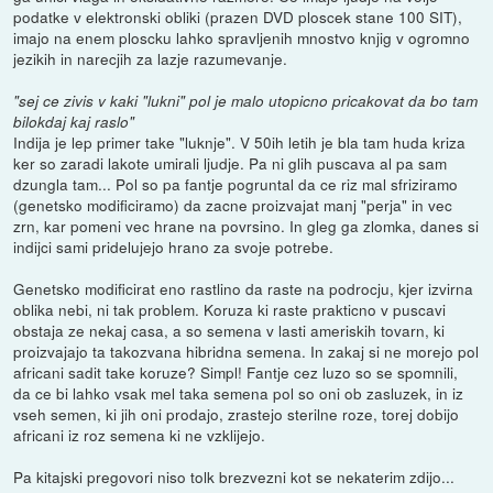
podatke v elektronski obliki (prazen DVD ploscek stane 100 SIT),
imajo na enem ploscku lahko spravljenih mnostvo knjig v ogromno
jezikih in narecjih za lazje razumevanje.
"sej ce zivis v kaki "lukni" pol je malo utopicno pricakovat da bo tam
bilokdaj kaj raslo"
Indija je lep primer take "luknje". V 50ih letih je bla tam huda kriza
ker so zaradi lakote umirali ljudje. Pa ni glih puscava al pa sam
dzungla tam... Pol so pa fantje pogruntal da ce riz mal sfriziramo
(genetsko modificiramo) da zacne proizvajat manj "perja" in vec
zrn, kar pomeni vec hrane na povrsino. In gleg ga zlomka, danes si
indijci sami pridelujejo hrano za svoje potrebe.
Genetsko modificirat eno rastlino da raste na podrocju, kjer izvirna
oblika nebi, ni tak problem. Koruza ki raste prakticno v puscavi
obstaja ze nekaj casa, a so semena v lasti ameriskih tovarn, ki
proizvajajo ta takozvana hibridna semena. In zakaj si ne morejo pol
africani sadit take koruze? Simpl! Fantje cez luzo so se spomnili,
da ce bi lahko vsak mel taka semena pol so oni ob zasluzek, in iz
vseh semen, ki jih oni prodajo, zrastejo sterilne roze, torej dobijo
africani iz roz semena ki ne vzklijejo.
Pa kitajski pregovori niso tolk brezvezni kot se nekaterim zdijo...