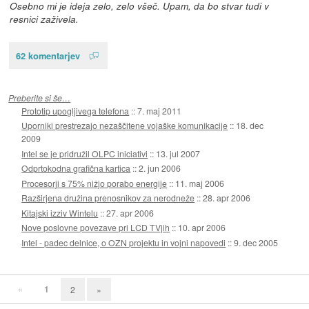
Osebno mi je ideja zelo, zelo všeč. Upam, da bo stvar tudi v
resnici zaživela.
62 komentarjev
Preberite si še…
Prototip upogljivega telefona
::
7. maj 2011
Uporniki prestrezajo nezaščitene vojaške komunikacije
::
18. dec
2009
Intel se je pridružil OLPC iniciativi
::
13. jul 2007
Odprtokodna grafična kartica
::
2. jun 2006
Procesorji s 75% nižjo porabo energije
::
11. maj 2006
Razširjena družina prenosnikov za nerodneže
::
28. apr 2006
Kitajski izziv Wintelu
::
27. apr 2006
Nove poslovne povezave pri LCD TVjih
::
10. apr 2006
Intel - padec delnice, o OZN projektu in vojni napovedi
::
9. dec 2005
«
1
2
»