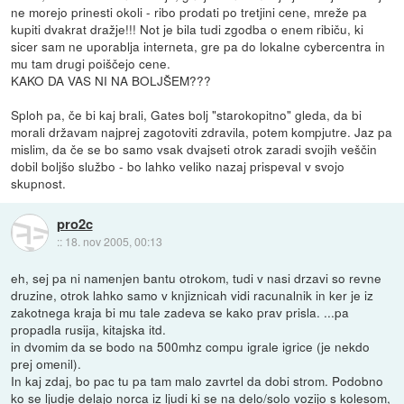
ne morejo prinesti okoli - ribo prodati po tretjini cene, mreže pa
kupiti dvakrat dražje!!! Not je bila tudi zgodba o enem ribiču, ki
sicer sam ne uporablja interneta, gre pa do lokalne cybercentra in
mu tam drugi poiščejo cene.
KAKO DA VAS NI NA BOLJŠEM???
Sploh pa, če bi kaj brali, Gates bolj "starokopitno" gleda, da bi
morali državam najprej zagotoviti zdravila, potem kompjutre. Jaz pa
mislim, da če se bo samo vsak dvajseti otrok zaradi svojih veščin
dobil boljšo službo - bo lahko veliko nazaj prispeval v svojo
skupnost.
pro2c
::
18. nov 2005, 00:13
eh, sej pa ni namenjen bantu otrokom, tudi v nasi drzavi so revne
druzine, otrok lahko samo v knjiznicah vidi racunalnik in ker je iz
zakotnega kraja bi mu tale zadeva se kako prav prisla. ...pa
propadla rusija, kitajska itd.
in dvomim da se bodo na 500mhz compu igrale igrice (je nekdo
prej omenil).
In kaj zdaj, bo pac tu pa tam malo zavrtel da dobi strom. Podobno
ko se ljudje delajo norca iz ljudi ki se na delo/solo vozijo s kolesom,