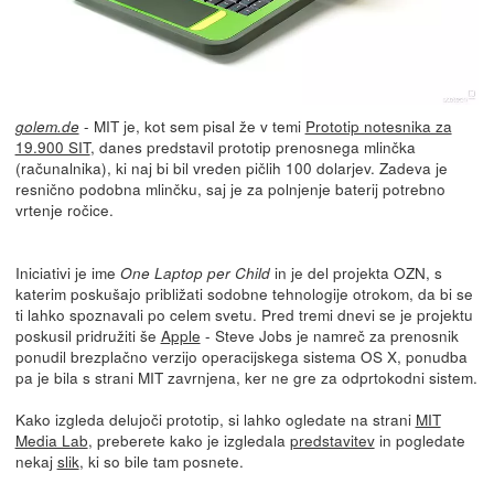
- MIT je, kot sem pisal že v temi
Prototip notesnika za
golem.de
19.900 SIT
, danes predstavil prototip prenosnega mlinčka
(računalnika), ki naj bi bil vreden pičlih 100 dolarjev. Zadeva je
resnično podobna mlinčku, saj je za polnjenje baterij potrebno
vrtenje ročice.
Iniciativi je ime
in je del projekta OZN, s
One Laptop per Child
katerim poskušajo približati sodobne tehnologije otrokom, da bi se
ti lahko spoznavali po celem svetu. Pred tremi dnevi se je projektu
poskusil pridružiti še
Apple
- Steve Jobs je namreč za prenosnik
ponudil brezplačno verzijo operacijskega sistema OS X, ponudba
pa je bila s strani MIT zavrnjena, ker ne gre za odprtokodni sistem.
Kako izgleda delujoči prototip, si lahko ogledate na strani
MIT
Media Lab
, preberete kako je izgledala
predstavitev
in pogledate
nekaj
slik
, ki so bile tam posnete.