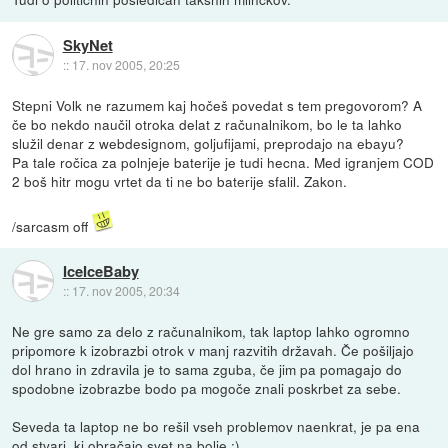
SkyNet
::
17. nov 2005, 20:25
Stepni Volk ne razumem kaj hočeš povedat s tem pregovorom? A
če bo nekdo naučil otroka delat z računalnikom, bo le ta lahko
služil denar z webdesignom, goljufijami, preprodajo na ebayu?
Pa tale ročica za polnjeje baterije je tudi hecna. Med igranjem COD
2 boš hitr mogu vrtet da ti ne bo baterije sfalil. Zakon.
/sarcasm off
IceIceBaby
::
17. nov 2005, 20:34
Ne gre samo za delo z računalnikom, tak laptop lahko ogromno
pripomore k izobrazbi otrok v manj razvitih državah. Če pošiljajo
dol hrano in zdravila je to sama zguba, če jim pa pomagajo do
spodobne izobrazbe bodo pa mogoče znali poskrbet za sebe.
Seveda ta laptop ne bo rešil vseh problemov naenkrat, je pa ena
od stvari, ki obračajo svet na bolje :)