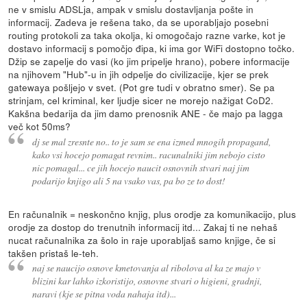
ne v smislu ADSLja, ampak v smislu dostavljanja pošte in
informacij. Zadeva je rešena tako, da se uporabljajo posebni
routing protokoli za taka okolja, ki omogočajo razne varke, kot je
dostavo informacij s pomočjo đipa, ki ima gor WiFi dostopno točko.
Džip se zapelje do vasi (ko jim pripelje hrano), pobere informacije
na njihovem "Hub"-u in jih odpelje do civilizacije, kjer se prek
gatewaya pošljejo v svet. (Pot gre tudi v obratno smer). Se pa
strinjam, cel kriminal, ker ljudje sicer ne morejo nažigat CoD2.
Kakšna bedarija da jim damo prenosnik ANE - če majo pa lagga
več kot 50ms?
dj se mal zresnte no.. to je sam se ena izmed mnogih propagand,
kako vsi hocejo pomagat revnim.. racunalniki jim nebojo cisto
nic pomagal... ce jih hocejo naucit osnovnih stvari naj jim
podarijo knjigo ali 5 na vsako vas, pa bo ze to dost!
En računalnik = neskončno knjig, plus orodje za komunikacijo, plus
orodje za dostop do trenutnih informacij itd... Zakaj ti ne nehaš
nucat računalnika za šolo in raje uporabljaš samo knjige, če si
takšen pristaš le-teh.
naj se naucijo osnove kmetovanja al ribolova al ka ze majo v
blizini kar lahko izkoristijo, osnovne stvari o higieni, gradnji,
naravi (kje se pitna voda nahaja itd)...