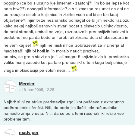
pogojno (ce bo slucajno kje internet - zastonj?! jim bo se lepse kot
nam btw??) dosegali informacije? a s ti zmozna razumet da oni ne
potrebujejo celotne knjiznice in zbirke vseh del ki so ble kdaj
objavljene?! njim bi ze neznansko pomagal ce bi jim nekdo razlozu
kako nekaj najbolj osnovnih stvari pocet z cimvecjo ucinkovitostjo,
da nebi stradali, umirali od zeje, raznoraznih prenosljivih bolezni in
podobno! ne pa da bodo oni prebirali zbrana dela shakespeara in
ne vem kaj se!
njih ne misli nihce izobrazevat za inzinerja al
magistra!!! njih bi hotli in jih morajo naucit prezivet..
pa btw, se grem stavt da je 1 ali magar 5 knjizic lazja in prostorsko
veliko manj zasede kot pa tale prenosnik! o tem koga bolj unicuje
vlaga in oksidacija pa sploh nebi ...
Mercier
::
18. nov 2005, 12:25
Najbrž si ni za afrike predstavljat zgolj kot puščavo z extrenmno
podhranjenimi črnčki. Niti, da bodo jim tlačili tele računalnike
namesto zrnja v usta. Niti, da se bo s temi računalniki rešilo vse
probleme tam.
madviper