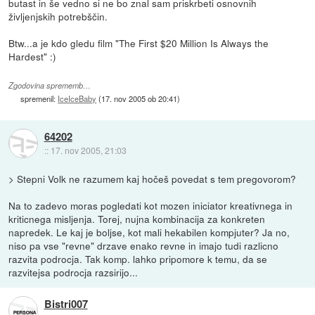
butast in še vedno si ne bo znal sam priskrbeti osnovnih
življenjskih potrebščin.
Btw...a je kdo gledu film "The First $20 Million Is Always the
Hardest" :)
Zgodovina sprememb…
spremenil:
IceIceBaby
(
17. nov 2005 ob 20:41
)
64202
::
17. nov 2005, 21:03
> Stepni Volk ne razumem kaj hočeš povedat s tem pregovorom?
Na to zadevo moras pogledati kot mozen iniciator kreativnega in
kriticnega misljenja. Torej, nujna kombinacija za konkreten
napredek. Le kaj je boljse, kot mali hekabilen kompjuter? Ja no,
niso pa vse "revne" drzave enako revne in imajo tudi razlicno
razvita podrocja. Tak komp. lahko pripomore k temu, da se
razvitejsa podrocja razsirijo...
Bistri007