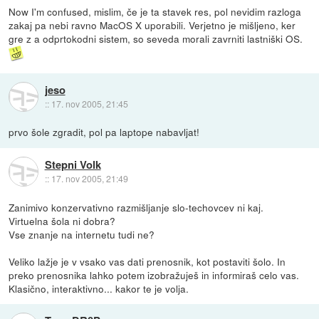
Now I'm confused, mislim, če je ta stavek res, pol nevidim razloga
zakaj pa nebi ravno MacOS X uporabili. Verjetno je mišljeno, ker
gre z a odprtokodni sistem, so seveda morali zavrniti lastniški OS.
jeso
::
17. nov 2005, 21:45
prvo šole zgradit, pol pa laptope nabavljat!
Stepni Volk
::
17. nov 2005, 21:49
Zanimivo konzervativno razmišljanje slo-techovcev ni kaj.
Virtuelna šola ni dobra?
Vse znanje na internetu tudi ne?
Veliko lažje je v vsako vas dati prenosnik, kot postaviti šolo. In
preko prenosnika lahko potem izobražuješ in informiraš celo vas.
Klasično, interaktivno... kakor te je volja.