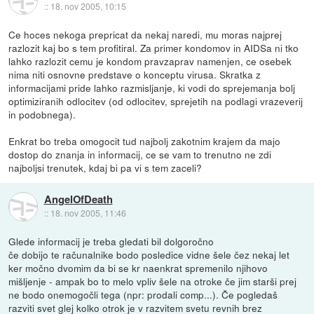
::
18. nov 2005, 10:15
Ce hoces nekoga prepricat da nekaj naredi, mu moras najprej
razlozit kaj bo s tem profitiral. Za primer kondomov in AIDSa ni tko
lahko razlozit cemu je kondom pravzaprav namenjen, ce osebek
nima niti osnovne predstave o konceptu virusa. Skratka z
informacijami pride lahko razmisljanje, ki vodi do sprejemanja bolj
optimiziranih odlocitev (od odlocitev, sprejetih na podlagi vrazeverij
in podobnega).
Enkrat bo treba omogocit tud najbolj zakotnim krajem da majo
dostop do znanja in informacij, ce se vam to trenutno ne zdi
najboljsi trenutek, kdaj bi pa vi s tem zaceli?
AngelOfDeath
::
18. nov 2005, 11:46
Glede informacij je treba gledati bil dolgoročno
če dobijo te računalnike bodo posledice vidne šele čez nekaj let
ker močno dvomim da bi se kr naenkrat spremenilo njihovo
mišljenje - ampak bo to melo vpliv šele na otroke če jim starši prej
ne bodo onemogočli tega (npr: prodali comp...). Če pogledaš
razviti svet glej kolko otrok je v razvitem svetu revnih brez