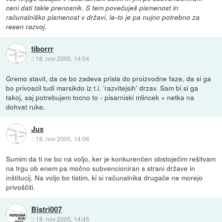
ceni dati takle prenosnik. S tem povečuješ pismenost in
računalniško pismenost v državi, le-to je pa nujno potrebno za
resen razvoj.
tiborrr
::
18. nov 2005, 14:04
Gremo stavit, da ce bo zadeva prisla do proizvodne faze, da si ga
bo privoscil tudi marsikdo iz t.i. 'razvitejsih' drzav. Sam bi si ga
takoj, saj potrebujem tocno to - pisarniski mlincek + netka na
dohvat ruke.
Jux
::
18. nov 2005, 14:06
Sumim da ti ne bo na voljo, ker je konkurenčen obstoječim rešitvam
na trgu ob enem pa močno subvencioniran s strani države in
inštitucij. Na voljo bo tistim, ki si računalnika drugače ne morejo
privoščiti.
Bistri007
::
18. nov 2005, 14:45