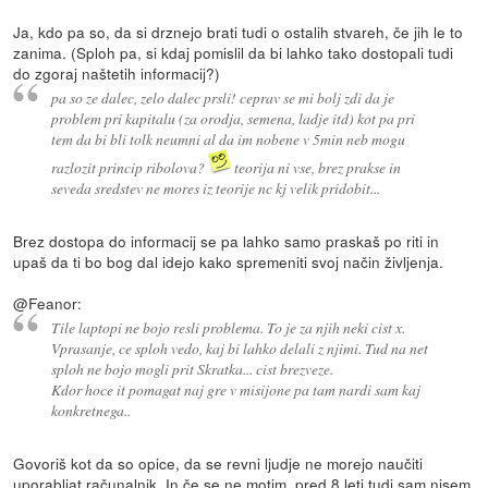
Ja, kdo pa so, da si drznejo brati tudi o ostalih stvareh, če jih le to
zanima. (Sploh pa, si kdaj pomislil da bi lahko tako dostopali tudi
do zgoraj naštetih informacij?)
pa so ze dalec, zelo dalec prsli! ceprav se mi bolj zdi da je
problem pri kapitalu (za orodja, semena, ladje itd) kot pa pri
tem da bi bli tolk neumni al da im nobene v 5min neb mogu
razlozit princip ribolova?
teorija ni vse, brez prakse in
seveda sredstev ne mores iz teorije nc kj velik pridobit...
Brez dostopa do informacij se pa lahko samo praskaš po riti in
upaš da ti bo bog dal idejo kako spremeniti svoj način življenja.
@Feanor:
Tile laptopi ne bojo resli problema. To je za njih neki cist x.
Vprasanje, ce sploh vedo, kaj bi lahko delali z njimi. Tud na net
sploh ne bojo mogli prit Skratka... cist brezveze.
Kdor hoce it pomagat naj gre v misijone pa tam nardi sam kaj
konkretnega..
Govoriš kot da so opice, da se revni ljudje ne morejo naučiti
uporabljat računalnik. In če se ne motim, pred 8 leti tudi sam nisem