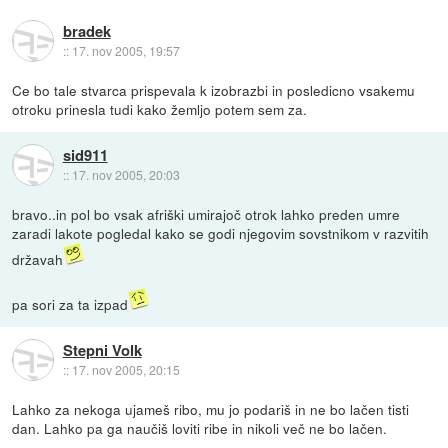
bradek
::
17. nov 2005, 19:57
Ce bo tale stvarca prispevala k izobrazbi in posledicno vsakemu
otroku prinesla tudi kako žemljo potem sem za.
sid911
::
17. nov 2005, 20:03
bravo..in pol bo vsak afriški umirajoč otrok lahko preden umre
zaradi lakote pogledal kako se godi njegovim sovstnikom v razvitih
državah
pa sori za ta izpad
Stepni Volk
::
17. nov 2005, 20:15
Lahko za nekoga ujameš ribo, mu jo podariš in ne bo lačen tisti
dan. Lahko pa ga naučiš loviti ribe in nikoli več ne bo lačen.