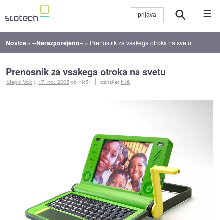
☰
Novice
»
--Nerazporejeno--
»
Prenosnik za vsakega otroka na svetu
Prenosnik za vsakega otroka na svetu
Stepni Volk
::
17. nov 2005
ob 19:51
oznake:
N/A