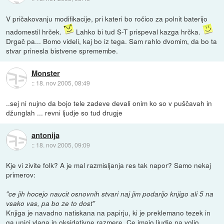
V pričakovanju modifikacije, pri kateri bo ročico za polnit baterijo
nadomestil hrček.
Lahko bi tud S-T prispeval kazga hrčka.
Drgač pa... Bomo videli, kaj bo iz tega. Sam rahlo dvomim, da bo ta
stvar prinesla bistvene spremembe.
Monster
::
18. nov 2005, 08:49
..sej ni nujno da bojo tele zadeve devali onim ko so v puščavah in
džunglah ... revni ljudje so tud drugje
antonija
::
18. nov 2005, 09:09
Kje vi zivite folk? A je mal razmisljanja res tak napor? Samo nekaj
primerov:
"ce jih hocejo naucit osnovnih stvari naj jim podarijo knjigo ali 5 na
vsako vas, pa bo ze to dost"
Knjiga je navadno natiskana na papirju, ki je preklemano tezek in
ga unici vlaga in oksidativne razmere. Ce imajo ljudje na voljo