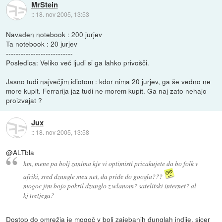
MrStein
::
18. nov 2005, 13:53
Navaden notebook : 200 jurjev
Ta notebook : 20 jurjev
---------------------------
Posledica: Veliko več ljudi si ga lahko privošči.
Jasno tudi največjim idiotom : kdor nima 20 jurjev, ga še vedno ne
more kupit. Ferrarija jaz tudi ne morem kupit. Ga naj zato nehajo
proizvajat ?
Jux
::
18. nov 2005, 13:58
@ALTbla
hm, mene pa bolj zanima kje vi optimisti pricakujete da bo folk v
afriki, sred dzungle meu net, da pride do googla???
mogoc jim bojo pokril dzunglo z wlanom? satelitski internet? al
kj tretjega?
Dostop do omrežja je mogoč v bolj zajebanih đunglah indije, sicer