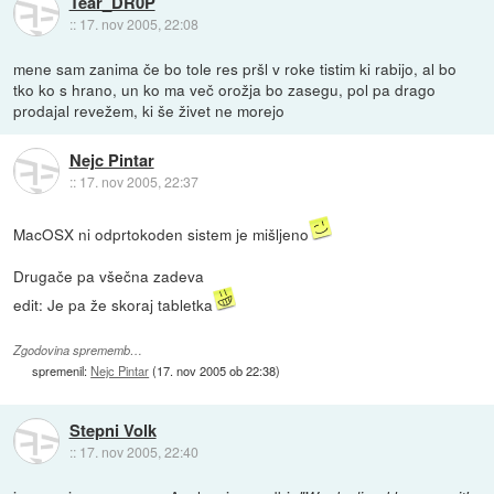
Tear_DR0P
::
17. nov 2005, 22:08
mene sam zanima če bo tole res pršl v roke tistim ki rabijo, al bo
tko ko s hrano, un ko ma več orožja bo zasegu, pol pa drago
prodajal revežem, ki še živet ne morejo
Nejc Pintar
::
17. nov 2005, 22:37
MacOSX ni odprtokoden sistem je mišljeno
Drugače pa všečna zadeva
edit: Je pa že skoraj tabletka
Zgodovina sprememb…
spremenil:
Nejc Pintar
(
17. nov 2005 ob 22:38
)
Stepni Volk
::
17. nov 2005, 22:40