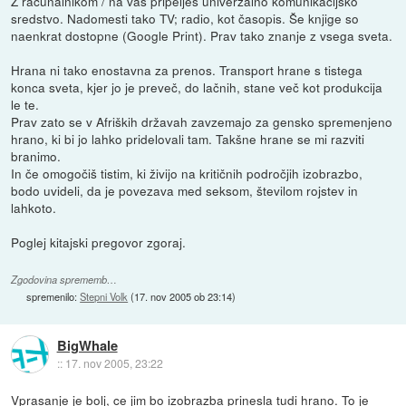
Z računalnikom / na vas pripelješ univerzalno komunikacijsko
sredstvo. Nadomesti tako TV; radio, kot časopis. Še knjige so
naenkrat dostopne (Google Print). Prav tako znanje z vsega sveta.
Hrana ni tako enostavna za prenos. Transport hrane s tistega
konca sveta, kjer jo je preveč, do lačnih, stane več kot produkcija
le te.
Prav zato se v Afriških državah zavzemajo za gensko spremenjeno
hrano, ki bi jo lahko pridelovali tam. Takšne hrane se mi razviti
branimo.
In če omogočiš tistim, ki živijo na kritičnih področjih izobrazbo,
bodo uvideli, da je povezava med seksom, številom rojstev in
lahkoto.
Poglej kitajski pregovor zgoraj.
Zgodovina sprememb…
spremenilo:
Stepni Volk
(
17. nov 2005 ob 23:14
)
BigWhale
::
17. nov 2005, 23:22
Vprasanje je bolj, ce jim bo izobrazba prinesla tudi hrano. To je