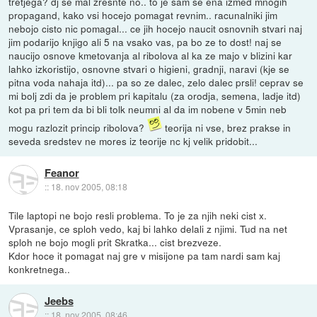
tretjega? dj se mal zresnte no.. to je sam se ena izmed mnogih
propagand, kako vsi hocejo pomagat revnim.. racunalniki jim
nebojo cisto nic pomagal... ce jih hocejo naucit osnovnih stvari naj
jim podarijo knjigo ali 5 na vsako vas, pa bo ze to dost! naj se
naucijo osnove kmetovanja al ribolova al ka ze majo v blizini kar
lahko izkoristijo, osnovne stvari o higieni, gradnji, naravi (kje se
pitna voda nahaja itd)... pa so ze dalec, zelo dalec prsli! ceprav se
mi bolj zdi da je problem pri kapitalu (za orodja, semena, ladje itd)
kot pa pri tem da bi bli tolk neumni al da im nobene v 5min neb
mogu razlozit princip ribolova?
teorija ni vse, brez prakse in
seveda sredstev ne mores iz teorije nc kj velik pridobit...
Feanor
::
18. nov 2005, 08:18
Tile laptopi ne bojo resli problema. To je za njih neki cist x.
Vprasanje, ce sploh vedo, kaj bi lahko delali z njimi. Tud na net
sploh ne bojo mogli prit Skratka... cist brezveze.
Kdor hoce it pomagat naj gre v misijone pa tam nardi sam kaj
konkretnega..
Jeebs
::
18. nov 2005, 08:46