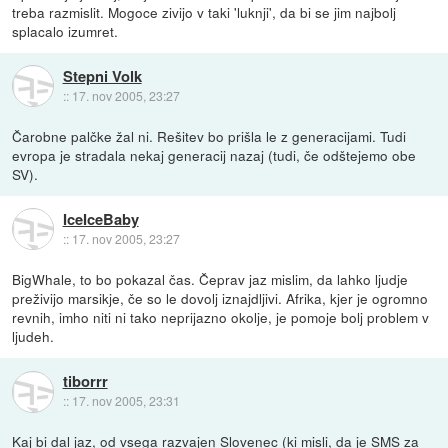
treba razmislit. Mogoce zivijo v taki 'luknji', da bi se jim najbolj
splacalo izumret.
Stepni Volk
::
17. nov 2005, 23:27
Čarobne palčke žal ni. Rešitev bo prišla le z generacijami. Tudi
evropa je stradala nekaj generacij nazaj (tudi, če odštejemo obe
SV).
IceIceBaby
::
17. nov 2005, 23:27
BigWhale, to bo pokazal čas. Čeprav jaz mislim, da lahko ljudje
preživijo marsikje, če so le dovolj iznajdljivi. Afrika, kjer je ogromno
revnih, imho niti ni tako neprijazno okolje, je pomoje bolj problem v
ljudeh.
tiborrr
::
17. nov 2005, 23:31
Kaj bi dal jaz, od vsega razvajen Slovenec (ki misli, da je SMS za