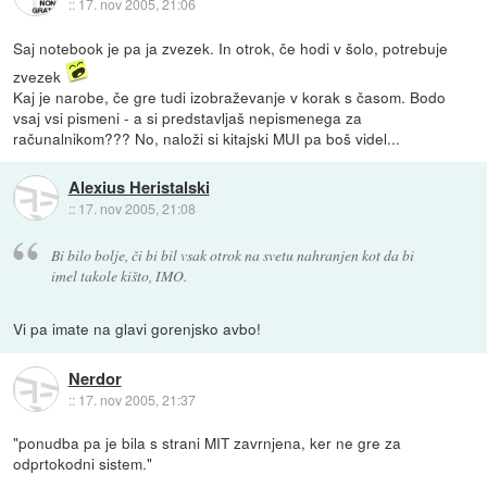
::
17. nov 2005, 21:06
Saj notebook je pa ja zvezek. In otrok, če hodi v šolo, potrebuje
zvezek
Kaj je narobe, če gre tudi izobraževanje v korak s časom. Bodo
vsaj vsi pismeni - a si predstavljaš nepismenega za
računalnikom??? No, naloži si kitajski MUI pa boš videl...
Alexius Heristalski
::
17. nov 2005, 21:08
Bi bilo bolje, či bi bil vsak otrok na svetu nahranjen kot da bi
imel takole kišto, IMO.
Vi pa imate na glavi gorenjsko avbo!
Nerdor
::
17. nov 2005, 21:37
"ponudba pa je bila s strani MIT zavrnjena, ker ne gre za
odprtokodni sistem."