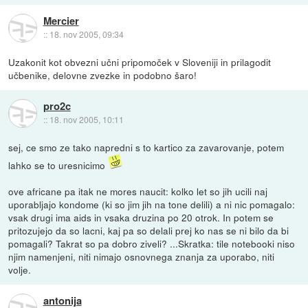
Mercier
::
18. nov 2005, 09:34
Uzakonit kot obvezni učni pripomoček v Sloveniji in prilagodit
učbenike, delovne zvezke in podobno šaro!
pro2c
::
18. nov 2005, 10:11
sej, ce smo ze tako napredni s to kartico za zavarovanje, potem
lahko se to uresnicimo
ove africane pa itak ne mores naucit: kolko let so jih ucili naj
uporabljajo kondome (ki so jim jih na tone delili) a ni nic pomagalo:
vsak drugi ima aids in vsaka druzina po 20 otrok. In potem se
pritozujejo da so lacni, kaj pa so delali prej ko nas se ni bilo da bi
pomagali? Takrat so pa dobro ziveli? ...Skratka: tile notebooki niso
njim namenjeni, niti nimajo osnovnega znanja za uporabo, niti
volje.
antonija