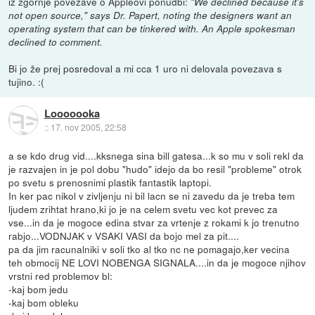
iz zgornje povezave o Appleovi ponudbi:
"We declined because it's
not open source," says Dr. Papert, noting the designers want an
operating system that can be tinkered with. An Apple spokesman
declined to comment.
Bi jo že prej posredoval a mi cca 1 uro ni delovala povezava s
tujino. :(
Looooooka
::
17. nov 2005, 22:58
a se kdo drug vid....kksnega sina bill gatesa...k so mu v soli rekl da
je razvajen in je pol dobu "hudo" idejo da bo resil "probleme" otrok
po svetu s prenosnimi plastik fantastik laptopi.
In ker pac nikol v zivljenju ni bil lacn se ni zavedu da je treba tem
ljudem zrihtat hrano,ki jo je na celem svetu vec kot prevec za
vse...in da je mogoce edina stvar za vrtenje z rokami k jo trenutno
rabjo...VODNJAK v VSAKI VASI da bojo mel za pit....
pa da jim racunalniki v soli tko al tko nc ne pomagajo,ker vecina
teh obmocij NE LOVI NOBENGA SIGNALA....in da je mogoce njihov
vrstni red problemov bl:
-kaj bom jedu
-kaj bom obleku