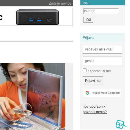
Išči:
Zadnje novice
Prijava
Zapomni si me
nov uporabnik
pozabili geslo?