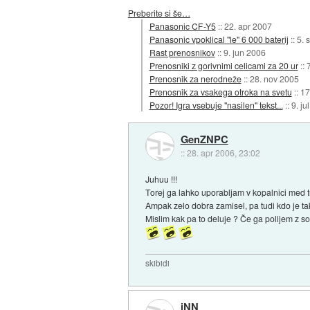
Preberite si še…
Panasonic CF-Y5
::
22. apr 2007
Panasonic vpoklical "le" 6 000 baterij
::
5. 
Rast prenosnikov
::
9. jun 2006
Prenosniki z gorivnimi celicami za 20 ur
::
Prenosnik za nerodneže
::
28. nov 2005
Prenosnik za vsakega otroka na svetu
::
17
Pozor! Igra vsebuje "nasilen" tekst...
::
9. ju
GenZNPC
::
28. apr 2006, 23:02
Juhuu !!!
Torej ga lahko uporabljam v kopalnici med 
Ampak zelo dobra zamisel, pa tudi kdo je ta
Mislim kak pa to deluje ? Če ga polijem z s
skibidi
iNN