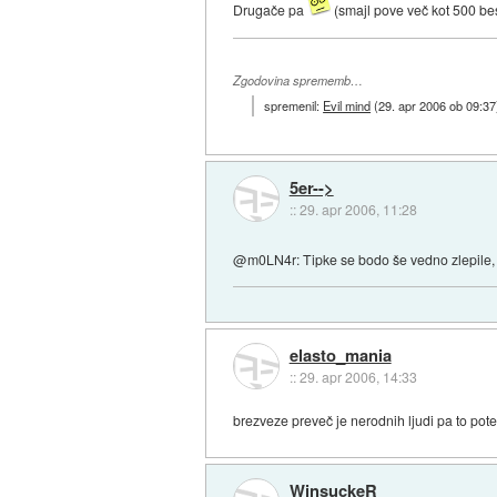
Drugače pa
(smajl pove več kot 500 be
Zgodovina sprememb…
spremenil:
Evil mind
(
29. apr 2006 ob 09:37
5er-->
::
29. apr 2006, 11:28
@m0LN4r: Tipke se bodo še vedno zlepile, v
elasto_mania
::
29. apr 2006, 14:33
brezveze preveč je nerodnih ljudi pa to pote
WinsuckeR