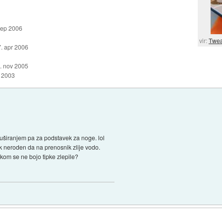
sep 2006
vir:
Twea
7. apr 2006
. nov 2005
l 2003
tuširanjem pa za podstavek za noge. lol
k neroden da na prenosnik zlije vodo.
okom se ne bojo tipke zlepile?