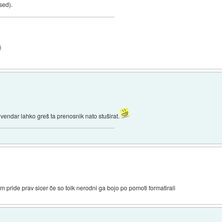
sed).
)
endar lahko greš ta prenosnik nato stuširat.
m pride prav sicer če so tolk nerodni ga bojo po pomoti formatirali