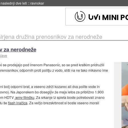
naslednji dve leti
::
ravnokar
irjena družina prenosnikov za nerodneže
v za nerodneže
ajave
 se prodajajo pod imenom Panasonic, so se pred kratkim pridružili
je prenosnikov, odpornih proti politju z vodo, sliši na ne tako mikavno ime
bolj odporni brat, a vseeno zdrži kozarec ali dva polite vode in
očkovno). Na Japonskem bo dosegljiv že maja letos za približno 1.900
ečem HDTV
.wmv filmčku
. Za srkanje iz spleta boste potrebovali znano
 tu še
flash inačica
. Za večjo brezskrbnost si boste vseeno morali