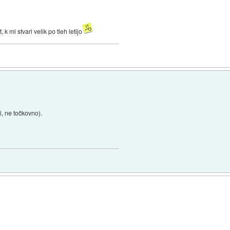
k mi stvari velik po tleh letijo
ni, ne točkovno).