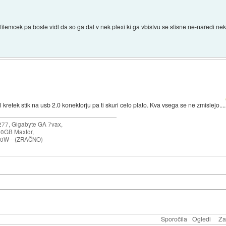
ilemcek pa boste vidl da so ga dal v nek plexi ki ga vbistvu se stisne ne-naredi ne
 kretek stik na usb 2.0 konektorju pa ti skuri celo plato. Kva vsega se ne zmislejo....
77, Gigabyte GA 7vax,
0GB Maxtor,
50W --(ZRAČNO)
Sporočila
Ogledi
Za