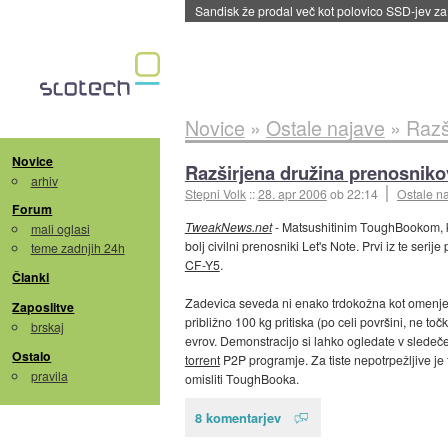
Sandisk že prodal več kot polovico SSD-jev za 
Novice
»
Ostale najave
»
Razš
Novice
Razširjena družina prenosniko
arhiv
Stepni Volk
::
28. apr 2006
ob 22:14
Ostale n
Forum
TweakNews.net
- Matsushitinim ToughBookom, ki
mali oglasi
bolj civilni prenosniki Let's Note. Prvi iz te seri
teme zadnjih 24h
CF-Y5
.
Članki
Zadevica seveda ni enako trdokožna kot omenjeni 
Zaposlitve
približno 100 kg pritiska (po celi površini, ne t
brskaj
evrov. Demonstracijo si lahko ogledate v sled
Ostalo
torrent
P2P programje. Za tiste nepotrpežljive je
pravila
omisliti ToughBooka.
8 komentarjev