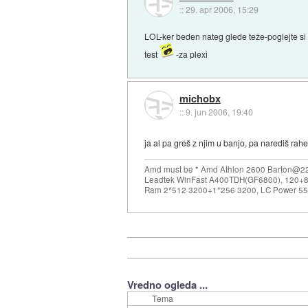
::
29. apr 2006, 15:29
LOL-ker beden nateg glede teže-poglejte si f
test
-za plexi
michobx
::
9. jun 2006, 19:40
ja al pa greš z njim u banjo, pa narediš rahel
Amd must be * Amd Athlon 2600 Barton@22
Leadtek WinFast A400TDH(GF6800), 120+8
Ram 2*512 3200+1*256 3200, LC Power 5
Vredno ogleda ...
Tema