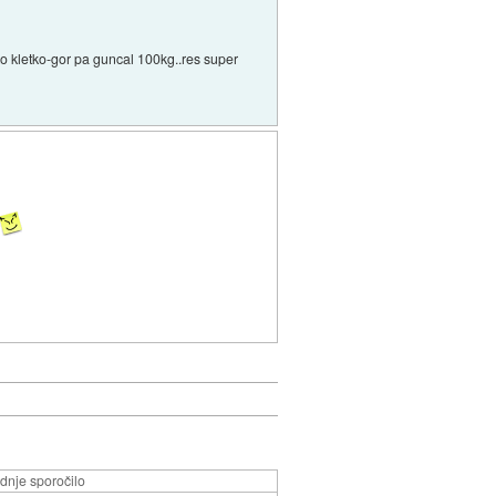
ko kletko-gor pa guncal 100kg..res super
dnje sporočilo