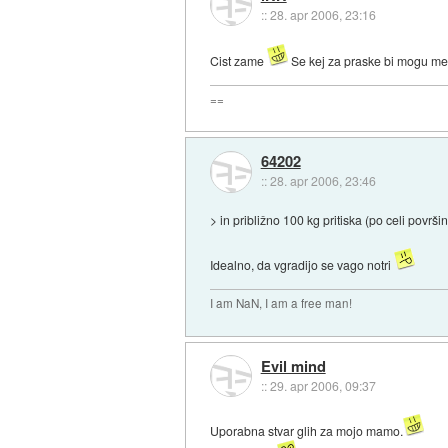
::
28. apr 2006, 23:16
Cist zame
Se kej za praske bi mogu met, 
==
64202
::
28. apr 2006, 23:46
> in približno 100 kg pritiska (po celi površi
Idealno, da vgradijo se vago notri
I am NaN, I am a free man!
Evil mind
::
29. apr 2006, 09:37
Uporabna stvar glih za mojo mamo.