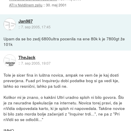
ATI v Nvidiinem zelju
::
30. maj 2001
Jan987
::
7. sep 2005, 17:45
Upam da se bo zedj 6800ultra pocenila na ene 80k k je 7800gt že
101k
TheJack
::
7. sep 2005, 19:07
Tole je sicer fina in luštna novica, ampak ne vem če je kaj dosti
preverjena. Fuad pri Inquirerju dobi podatke bog si ga vedi kje,
lahko so resnični, lahko pa tudi ne.
Kolikor mi je znano, o kakšni Ultri uradno sploh ni bilo govora. Šlo
je za neuradne špekulacije na internetu. Novica torej pravi, da je
nVidia odpovedala karto, ki je sploh ni napovedala. Takšne novice
bi bilo zato morda bolje začenjati z "Inquirer trdi...", ne pa z "Pri
nVidii so se odločili..."
IMHO.