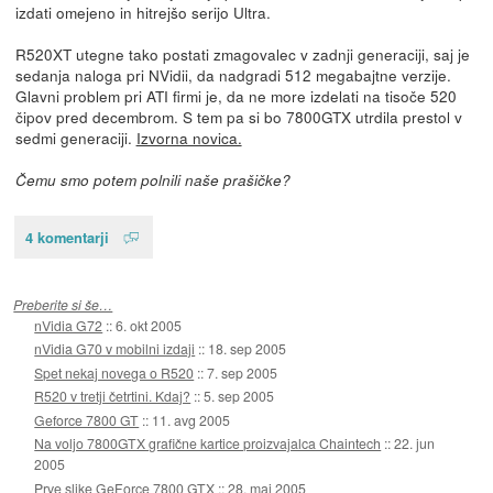
izdati omejeno in hitrejšo serijo Ultra.
R520XT utegne tako postati zmagovalec v zadnji generaciji, saj je
sedanja naloga pri NVidii, da nadgradi 512 megabajtne verzije.
Glavni problem pri ATI firmi je, da ne more izdelati na tisoče 520
čipov pred decembrom. S tem pa si bo 7800GTX utrdila prestol v
sedmi generaciji.
Izvorna novica.
Čemu smo potem polnili naše prašičke?
4 komentarji
Preberite si še…
nVidia G72
::
6. okt 2005
nVidia G70 v mobilni izdaji
::
18. sep 2005
Spet nekaj novega o R520
::
7. sep 2005
R520 v tretji četrtini. Kdaj?
::
5. sep 2005
Geforce 7800 GT
::
11. avg 2005
Na voljo 7800GTX grafične kartice proizvajalca Chaintech
::
22. jun
2005
Prve slike GeForce 7800 GTX
::
28. maj 2005