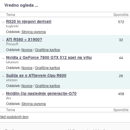
Vredno ogleda ...
Tema
Sporočila
»
R520 in njegovi derivati
572
kuglvinkl
Oddelek:
Strojna oprema
»
ATI R580 = X1900?
32
PrimozR
Oddelek:
Novice
/
Grafične kartice
»
Nvidia z GeForce 7800 GTX 512 spet na vrhu
44
lukanium
Oddelek:
Novice
/
Grafične kartice
»
Sušlja se o ATIjevem čipu R600
26
strictom
Oddelek:
Novice
/
Grafične kartice
»
Nvidiin čip naslednje generacije-G70
458
dxx
Oddelek:
Strojna oprema
Tema
Sporočila
Več podobnih tem