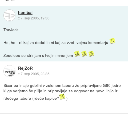
hanibal
::
7. sep 2005, 19:30
TheJack
He, he - ni kaj za dodat in ni kaj za vzet tvojmu komentarju
Zeeelooo se strinjam s tvojim mnenjem
RejZoR
::
7. sep 2005, 23:35
Sicer pa imajo goblini v zelenem taboru že pripravljeno G80 jedro
ki ga verjetno še pilijo in pripravljajo za odgovor na novo linijo iz
rdečega tabora (rdeče kapice?
)