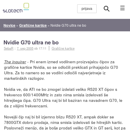
☰
Novice
»
Grafične kartice
»
Nvidie G70 ultra ne bo
Nvidie G70 ultra ne bo
SebaR
::
7. sep 2005
ob 17:11
Grafične kartice
- Pri enem izmed vodilnem proizvajalcu čipov za
The inquirer
grafične kartice Nvidia, so se odločili preklicati prihajajočo G70
Ultra. Za to namero so se vodilni odločili najverjetneje iz
marketinških razlogov.
Nvidia ve, da ATI ne bo zmogel izdelati veliko R520 XT čipov s
frekvenco 600/1400MHz in zato nima smisla izdelovati še
hitrejšega čipa. G70 Ultra naj bi bil baziran na navadnem G70, le
da z višjimi frekvencami.
Novejši čip naj bi bil izjemno blizu R520 XT, ampak dokler se
7800GTX dobro prodaja, nima smisla izdelovati še hitrejših kartic.
Poslovneži menijo, da je bolje prodati veliko GTX in GT serij, kot pa