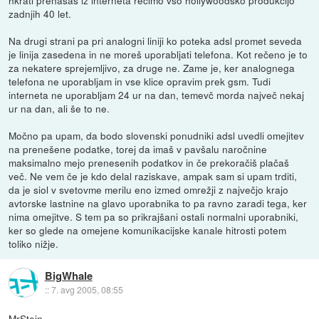
zadnjih 40 let.
Na drugi strani pa pri analogni liniji ko poteka adsl promet seveda
je linija zasedena in ne moreš uporabljati telefona. Kot rečeno je to
za nekatere sprejemljivo, za druge ne. Zame je, ker analognega
telefona ne uporabljam in vse klice opravim prek gsm. Tudi
interneta ne uporabljam 24 ur na dan, temevč morda največ nekaj
ur na dan, ali še to ne.
Močno pa upam, da bodo slovenski ponudniki adsl uvedli omejitev
na prenešene podatke, torej da imaš v pavšalu naročnine
maksimalno mejo prenesenih podatkov in če prekoračiš plačaš
več. Ne vem če je kdo delal raziskave, ampak sam si upam trditi,
da je siol v svetovme merilu eno izmed omrežji z največjo krajo
avtorske lastnine na glavo uporabnika to pa ravno zaradi tega, ker
nima omejitve. S tem pa so prikrajšani ostali normalni uporabniki,
ker so glede na omejene komunikacijske kanale hitrosti potem
toliko nižje.
BigWhale
::
7. avg 2005, 08:55
MrStein,