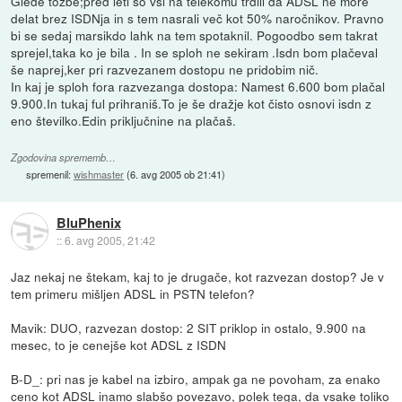
Glede tožbe;pred leti so vsi na telekomu trdili da ADSL ne more
delat brez ISDNja in s tem nasrali več kot 50% naročnikov. Pravno
bi se sedaj marsikdo lahk na tem spotaknil. Pogoodbo sem takrat
sprejel,taka ko je bila . In se sploh ne sekiram .Isdn bom plačeval
še naprej,ker pri razvezanem dostopu ne pridobim nič.
In kaj je sploh fora razvezanga dostopa: Namest 6.600 bom plačal
9.900.In tukaj ful prihraniš.To je še dražje kot čisto osnovi isdn z
eno številko.Edin priključnine na plačaš.
Zgodovina sprememb…
spremenil:
wishmaster
(
6. avg 2005 ob 21:41
)
BluPhenix
::
6. avg 2005, 21:42
Jaz nekaj ne štekam, kaj to je drugače, kot razvezan dostop? Je v
tem primeru mišljen ADSL in PSTN telefon?
Mavik: DUO, razvezan dostop: 2 SIT priklop in ostalo, 9.900 na
mesec, to je cenejše kot ADSL z ISDN
B-D_: pri nas je kabel na izbiro, ampak ga ne povoham, za enako
ceno kot ADSL inamo slabšo povezavo, polek tega, da vsake toliko