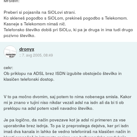
MrStein:
Preberi si pojasnila na SiOLovi strani.
Ko skleneš pogodbo s SiOLom, prekineš pogodbo s Telekomom.
Kasneje s Telekomom nimaš nič.
Telefonsko številko dobiš pri SiOLu, ki pa je druga in ima tudi drugo
pozivno številko.
dronyx
::
7. avg 2005, 08:49
cekr:
Ob priklopu na ADSL brez ISDN izgubite obstoječo številko in
klasičen telefonski dostop.
V to pa močno dvomim, saj potem to nima nobenega smisla. Kakor
mi je znano v tujini niso nikdar vezali adsl na isdn ali da bi ti ob
preklopu na adsl potem vzeli navadno številko.
Je pa logično, da način povezave kot je adsl ni primeren za vse
uporabnike brez isdnja. To pa iz preprostega dejstva, ker pri isdn
imaš dva kanala in lahko še vedno telefoniraš na klasičen način in
hkrati prenašaš iz interneta recimo vso hollywoodsko produkcijo