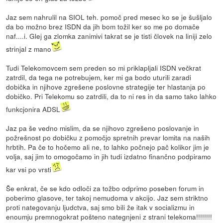
Jaz sem nahrulil na SIOL teh. pomoč pred mesec ko se je šušljalo
da bo možno brez ISDN da jih bom tožil ker so me po domače
naf....i. Glej ga zlomka zanimivi takrat se je tisti človek na liniji zelo
strinjal z mano
Tudi Telekomovcem sem preden so mi priklapljali ISDN večkrat
zatrdil, da tega ne potrebujem, ker mi ga bodo uturili zaradi
dobička in njihove zgrešene poslovne strategije ter hlastanja po
dobičko. Pri Telekomu so zatrdili, da to ni res in da samo tako lahko
funkcjonira ADSL
Jaz pa še vedno mislim, da se njihovo zgrešeno poslovanje in
požrešnost po dobičku z pomočjo spretnih prevar lomita na naših
hrbtih. Pa če to hočemo ali ne, to lahko počnejo pač kolikor jim je
volja, saj jim to omogočamo in jih tudi izdatno finančno podpiramo
kar vsi po vrsti
Še enkrat, če se kdo odloči za tožbo odprimo poseben forum in
poberimo glasove, ter takoj nemudoma v akcijo. Jaz sem striktno
proti nategovanju ljudctva, saj smo bili že itak v socializmu in
enoumju premnogokrat pošteno nategnjeni z strani telekoma!!!!!!!!