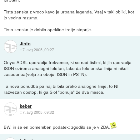
Tista zenska z vroco kavo je urbana legenda. Vsaj v taki obliki, kot
jo vecina razume.
Tista zenska je dobila opekline tretje stopnje.
Jinto
::
7. avg 2005, 09:27
Onyx: ADSL uporablja frekvence, ki so nad tistimi, ki jih uporablja
ISDN oziroma analogni telefon, tako da telefonska linija ni nikoli
zasedenea(velja za oboje, ISDN in PSTN).
Ta nova ponudba pa naj bi bila preko analogne linije, to NI
razvezan dostop, ki ga Siol "ponuja" že dva mesca.
keber
::
7. avg 2005, 09:32
BW: in še en pomemben podatek: zgodilo se je v ZDA.