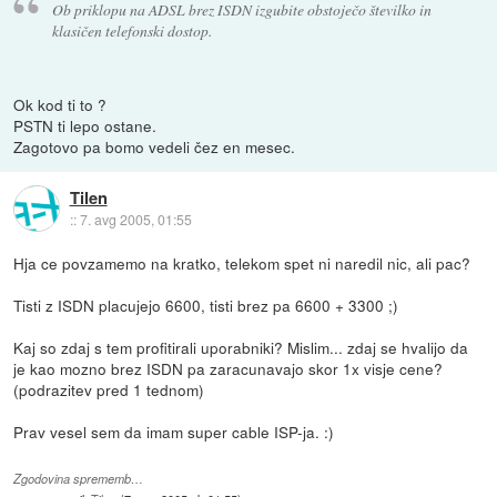
Ob priklopu na ADSL brez ISDN izgubite obstoječo številko in
klasičen telefonski dostop.
Ok kod ti to ?
PSTN ti lepo ostane.
Zagotovo pa bomo vedeli čez en mesec.
Tilen
::
7. avg 2005, 01:55
Hja ce povzamemo na kratko, telekom spet ni naredil nic, ali pac?
Tisti z ISDN placujejo 6600, tisti brez pa 6600 + 3300 ;)
Kaj so zdaj s tem profitirali uporabniki? Mislim... zdaj se hvalijo da
je kao mozno brez ISDN pa zaracunavajo skor 1x visje cene?
(podrazitev pred 1 tednom)
Prav vesel sem da imam super cable ISP-ja. :)
Zgodovina sprememb…