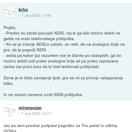
krho
::
7. avg 2005, 11:06
Poglej.
- Preden so začeli ponujati ADSL naj bi ga bilo možno dobiti ne
gelde na vrsto telefonskega priključka.
- Ko se je trženje ADSLa začelo, so rekli, da na analogno linijo ne
gre, da je pogodj ISDN
- sedaj pa kakor jaz razumem vse te članke po časopisih, ga bo
možno dobiti tudi preko analogne linije ali pa preko razvezane
zanke (se pravi brez da bi imel telefonski priključek)
Zame je to čisto zavajanje ljudi, gre se mi za princip nategovanja
folka.
In ne nimam namena vrniti ISDN priključka.
miranpozar
::
7. avg 2005, 12:17
Jaz pa sem pravkar podpisal pogodbo za Trio paket in odklop
ISDNja.