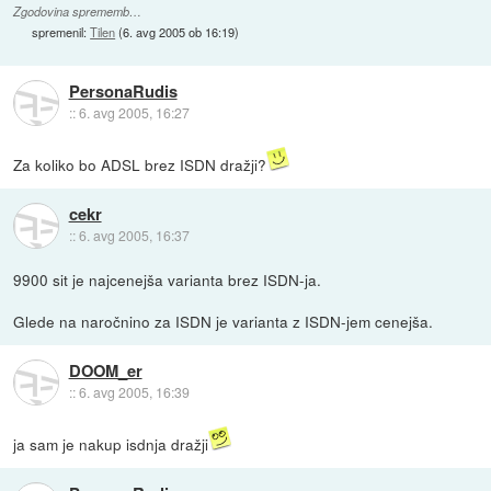
Zgodovina sprememb…
spremenil:
Tilen
(
6. avg 2005 ob 16:19
)
PersonaRudis
::
6. avg 2005, 16:27
Za koliko bo ADSL brez ISDN dražji?
cekr
::
6. avg 2005, 16:37
9900 sit je najcenejša varianta brez ISDN-ja.
Glede na naročnino za ISDN je varianta z ISDN-jem cenejša.
DOOM_er
::
6. avg 2005, 16:39
ja sam je nakup isdnja dražji