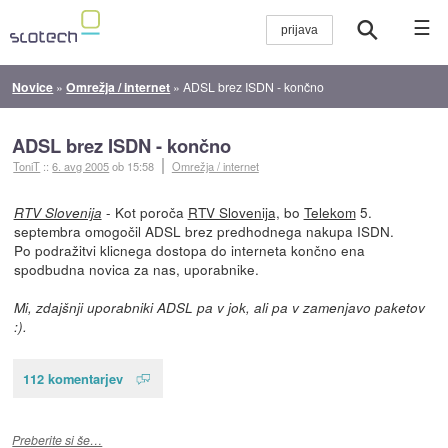
☰
Novice
»
Omrežja / internet
»
ADSL brez ISDN - končno
ADSL brez ISDN - končno
ToniT
::
6. avg 2005
ob 15:58
Omrežja / internet
- Kot poroča
RTV Slovenija,
bo
Telekom
5.
RTV Slovenija
septembra omogočil ADSL brez predhodnega nakupa ISDN.
Po podražitvi klicnega dostopa do interneta končno ena
spodbudna novica za nas, uporabnike.
Mi, zdajšnji uporabniki ADSL pa v jok, ali pa v zamenjavo paketov
:).
112 komentarjev
Preberite si še…