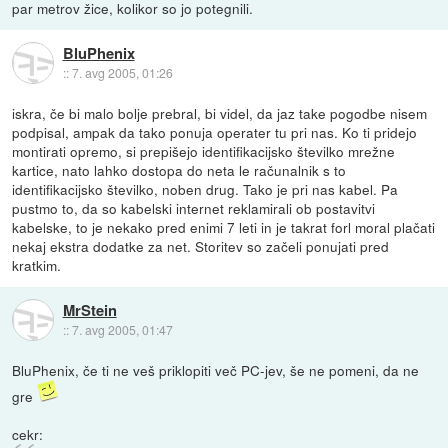
par metrov žice, kolikor so jo potegnili.
BluPhenix
::
7. avg 2005, 01:26
iskra, če bi malo bolje prebral, bi videl, da jaz take pogodbe nisem
podpisal, ampak da tako ponuja operater tu pri nas. Ko ti pridejo
montirati opremo, si prepišejo identifikacijsko številko mrežne
kartice, nato lahko dostopa do neta le računalnik s to
identifikacijsko številko, noben drug. Tako je pri nas kabel. Pa
pustmo to, da so kabelski internet reklamirali ob postavitvi
kabelske, to je nekako pred enimi 7 leti in je takrat forl moral plačati
nekaj ekstra dodatke za net. Storitev so začeli ponujati pred
kratkim.
MrStein
::
7. avg 2005, 01:47
BluPhenix, če ti ne veš priklopiti več PC-jev, še ne pomeni, da ne
gre
cekr: