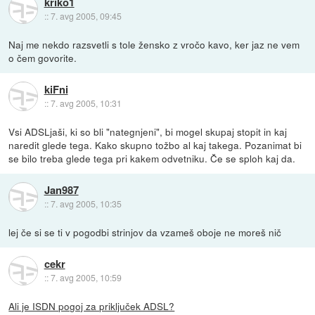
kriko1
::
7. avg 2005, 09:45
Naj me nekdo razsvetli s tole žensko z vročo kavo, ker jaz ne vem
o čem govorite.
kiFni
::
7. avg 2005, 10:31
Vsi ADSLjaši, ki so bli "nategnjeni", bi mogel skupaj stopit in kaj
naredit glede tega. Kako skupno tožbo al kaj takega. Pozanimat bi
se bilo treba glede tega pri kakem odvetniku. Če se sploh kaj da.
Jan987
::
7. avg 2005, 10:35
lej če si se ti v pogodbi strinjov da vzameš oboje ne moreš nič
cekr
::
7. avg 2005, 10:59
Ali je ISDN pogoj za priključek ADSL?