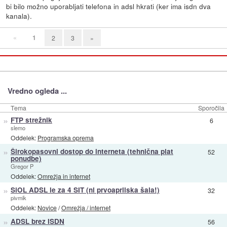
bi bilo možno uporabljati telefona in adsl hkrati (ker ima isdn dva
kanala).
«
1
2
3
»
Vredno ogleda ...
Tema
Sporočila
»
FTP strežnik
6
slemo
Oddelek:
Programska oprema
»
Širokopasovni dostop do interneta (tehnična plat
52
ponudbe)
Gregor P
Oddelek:
Omrežja in internet
»
SiOL ADSL le za 4 SIT (ni prvoaprilska šala!)
32
pivmik
Oddelek:
Novice
/
Omrežja / internet
»
ADSL brez ISDN
56