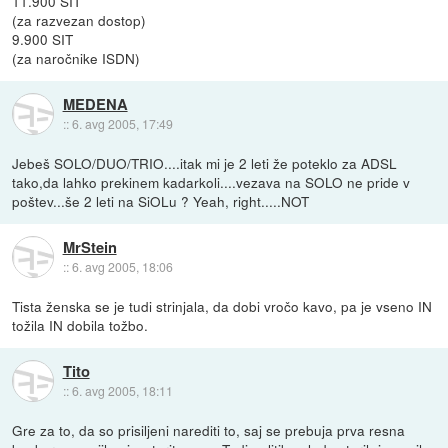
11.900 SIT
(za razvezan dostop)
9.900 SIT
(za naročnike ISDN)
MEDENA
::
6. avg 2005, 17:49
Jebeš SOLO/DUO/TRIO....itak mi je 2 leti že poteklo za ADSL
tako,da lahko prekinem kadarkoli....vezava na SOLO ne pride v
poštev...še 2 leti na SiOLu ? Yeah, right.....NOT
MrStein
::
6. avg 2005, 18:06
Tista ženska se je tudi strinjala, da dobi vročo kavo, pa je vseno IN
tožila IN dobila tožbo.
Tito
::
6. avg 2005, 18:11
Gre za to, da so prisiljeni narediti to, saj se prebuja prva resna