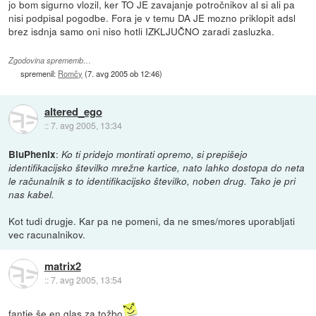
jo bom sigurno vlozil, ker TO JE zavajanje potročnikov al si ali pa
nisi podpisal pogodbe. Fora je v temu DA JE mozno priklopit adsl
brez isdnja samo oni niso hotli IZKLJUČNO zaradi zasluzka.
Zgodovina sprememb…
spremenil:
Romčy
(
7. avg 2005 ob 12:46
)
altered_ego
::
7. avg 2005, 13:34
:
BluPhenix
Ko ti pridejo montirati opremo, si prepišejo
identifikacijsko številko mrežne kartice, nato lahko dostopa do neta
le računalnik s to identifikacijsko številko, noben drug. Tako je pri
nas kabel.
Kot tudi drugje. Kar pa ne pomeni, da ne smes/mores uporabljati
vec racunalnikov.
matrix2
::
7. avg 2005, 13:54
fantje še en glas za tožbo