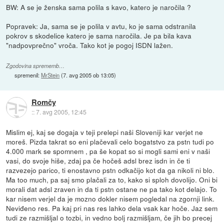
BW: A se je ženska sama polila s kavo, katero je naročila ?
Popravek: Ja, sama se je polila v avtu, ko je sama odstranila
pokrov s skodelice katero je sama naročila. Je pa bila kava
"nadpovprečno" vroča. Tako kot je pogoj ISDN lažen.
Zgodovina sprememb…
spremenil:
MrStein
(
7. avg 2005 ob 13:05
)
Romčy
::
7. avg 2005, 12:45
Mislim ej, kaj se dogaja v teji prelepi naši Sloveniji kar verjet ne
moreš. Pizda takrat so eni plačevali celo bogatstvo za pstn tudi po
4.000 mark se spomnem , pa še kopat so si mogli sami eni v naši
vasi, do svoje hiše, zdaj pa če hočeš adsl brez isdn in če ti
razvezejo parico, ti enostavno pstn odkačijo kot da ga nikoli ni blo.
Ma too much, pa saj smo plačali za to, kako si sploh dovolijo. Oni bi
morali dat adsl zraven in da ti pstn ostane ne pa tako kot delajo. To
kar nisem verjel da je mozno dokler nisem pogledal na zgornji link.
Neviđeno res. Pa kaj pri nas res lahko dela vsak kar hoče. Jaz sem
tudi ze razmišljal o tozbi, in vedno bolj razmišljam, če jih bo precej