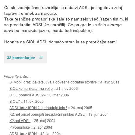
Če ste zadnje čase razmišljali o nabavi ADSL je zagotovo zdaj
tapravi trenutek za
naročilo
.
Take resnične prvoaprilske šale so nam zelo všeč (razen tistim, ki
so pred kratim ADSL že naročili). Če pa gre le za šalo
starega
bo marsikdo jezen, morda tudi inšpektorji.
kova
Hopnite na
SiOL ADSL domačo stran
in se prepričajte sami!
32 komentarjev
Preberite si še…
Si.Mobil draži pakete, uvaja obvezne dodatne storitve
::
4. avg 2011
SiOL komunikator na voljo
::
21. nov 2006
SiOL ponudil ADSL2+
::
3. mar 2006
SiOL?
::
11. okt 2005
ADSL brez ISDN že prihodnje leto?
::
24. maj 2005
K2.net pričel ponujati brezplačni priklop ADSL
::
19. jun 2004
K2.net ADSL
::
25. maj 2004
Prvoaprilske
::
2. apr 2004
ADSL brez ISDN
::
12. jan 2004