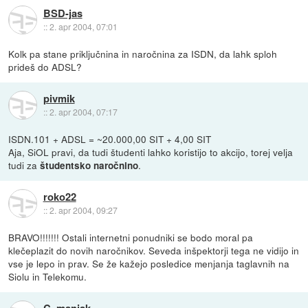
BSD-jas
::
2. apr 2004, 07:01
Kolk pa stane priključnina in naročnina za ISDN, da lahk sploh
prideš do ADSL?
pivmik
::
2. apr 2004, 07:17
ISDN.101 + ADSL = ~20.000,00 SIT + 4,00 SIT
Aja, SiOL pravi, da tudi študenti lahko koristijo to akcijo, torej velja
tudi za
.
študentsko naročnino
roko22
::
2. apr 2004, 09:27
BRAVO!!!!!!! Ostali internetni ponudniki se bodo moral pa
klečeplazit do novih naročnikov. Seveda inšpektorji tega ne vidijo in
vse je lepo in prav. Se že kažejo posledice menjanja taglavnih na
Siolu in Telekomu.
C_maniak