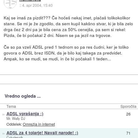
::
4. apr 2004, 15:40
Kaj se imaš za pizdit??? Če hočeš nekaj imet, plačaš tolikokolikor
stane. Se mi je že zgodilo, da sem kupil kakšno stvar, ki je bila zelo
drga čez 2 dni pa je bila cena za 50% cenejša, pa sem si rekel:
Pizda, če bi počakal 2 dni. Nisem se pa jezil na trgovce.
Če so pa vzeli ADSL pred 1 tednom so pa res čudni, ker je toliko
govora o ADSL brez ISDN, da je bilo kaj takega za predvidet.
Ampak, ko se mudi, se mudi, in če bi počakali 1 teden...
Vredno ogleda ...
Tema
Sporočila
»
ADSL vprašanja :)
26
Mr. Wally DJ
Oddelek:
Omrežja in internet
»
ADSL za 4 tolarje! Navali narode! :)
71
Cokolesnik