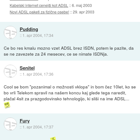
Kabelski internet cenejši kot ADSL
::
6. maj 2003
Novi ADSL paketi za fizične osebe!
::
29. apr 2003
Pudding
::
1. apr 2004, 17:34
Ce bo res kmalu mozno vzet ADSL brez ISDN, potem le pazite, da
se ne zavezete za 24 mesecev, ce se nimate ISDNja.
Senitel
::
1. apr 2004, 17:36
Cool se bom "pozanimal o možnosti vklopa" in bom čez 10let, ko se
bo vrli Telekom spravil na našem koncu kaj glede tega naredit,
plačal 4sit za prazgodovinsko tehnologijo, ki sliši na ime ADSL...
Fury
::
1. apr 2004, 17:37