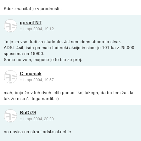
Kdor zna citat je v prednosti .
goranTNT
::
1. apr 2004, 19:12
To je za vse, tudi za studente. Jst sem dons ubodo to stvar.
ADSL 4sit, isdn pa majo tud neki akcijo in sicer je 101-ka z 25.000
spuscena na 19900.
Samo ne vem, mogoce je to blo ze prej.
C_maniak
::
1. apr 2004, 19:57
mah, bojo že v teh dveh letih ponudli kej takega, da bo tem žal. kr
tak že niso šli tega nardit. :>
BuDi79
::
1. apr 2004, 20:20
no novica na strani adsl.siol.net je