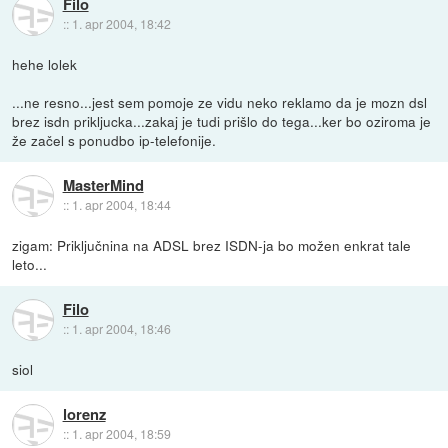
Filo
::
1. apr 2004, 18:42
hehe lolek
...ne resno...jest sem pomoje ze vidu neko reklamo da je mozn dsl
brez isdn prikljucka...zakaj je tudi prišlo do tega...ker bo oziroma je
že začel s ponudbo ip-telefonije.
MasterMind
::
1. apr 2004, 18:44
zigam: Priključnina na ADSL brez ISDN-ja bo možen enkrat tale
leto...
Filo
::
1. apr 2004, 18:46
siol
lorenz
::
1. apr 2004, 18:59