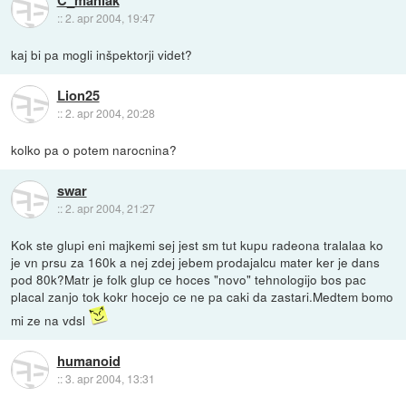
::
2. apr 2004, 19:47
kaj bi pa mogli inšpektorji videt?
Lion25
::
2. apr 2004, 20:28
kolko pa o potem narocnina?
swar
::
2. apr 2004, 21:27
Kok ste glupi eni majkemi sej jest sm tut kupu radeona tralalaa ko
je vn prsu za 160k a nej zdej jebem prodajalcu mater ker je dans
pod 80k?Matr je folk glup ce hoces "novo" tehnologijo bos pac
placal zanjo tok kokr hocejo ce ne pa caki da zastari.Medtem bomo
mi ze na vdsl
humanoid
::
3. apr 2004, 13:31