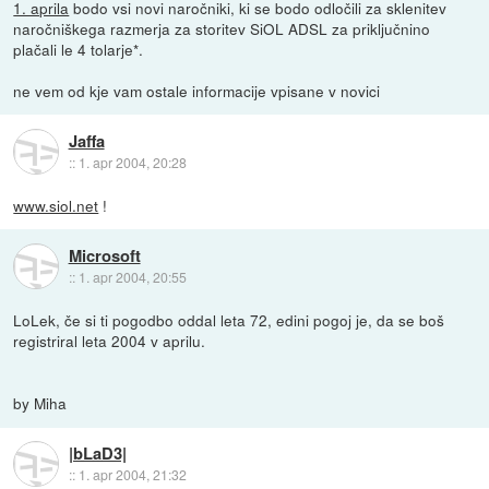
1. aprila
bodo vsi novi naročniki, ki se bodo odločili za sklenitev
naročniškega razmerja za storitev SiOL ADSL za priključnino
plačali le 4 tolarje*.
ne vem od kje vam ostale informacije vpisane v novici
Jaffa
::
1. apr 2004, 20:28
www.siol.net
!
Microsoft
::
1. apr 2004, 20:55
LoLek, če si ti pogodbo oddal leta 72, edini pogoj je, da se boš
registriral leta 2004 v aprilu.
by Miha
|bLaD3|
::
1. apr 2004, 21:32