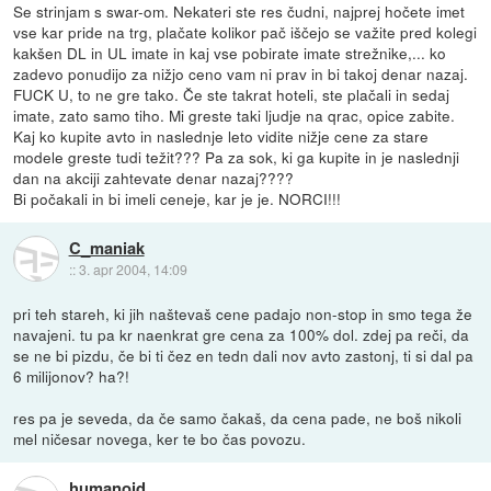
Se strinjam s swar-om. Nekateri ste res čudni, najprej hočete imet
vse kar pride na trg, plačate kolikor pač iščejo se važite pred kolegi
kakšen DL in UL imate in kaj vse pobirate imate strežnike,... ko
zadevo ponudijo za nižjo ceno vam ni prav in bi takoj denar nazaj.
FUCK U, to ne gre tako. Če ste takrat hoteli, ste plačali in sedaj
imate, zato samo tiho. Mi greste taki ljudje na qrac, opice zabite.
Kaj ko kupite avto in naslednje leto vidite nižje cene za stare
modele greste tudi težit??? Pa za sok, ki ga kupite in je naslednji
dan na akciji zahtevate denar nazaj????
Bi počakali in bi imeli ceneje, kar je je. NORCI!!!
C_maniak
::
3. apr 2004, 14:09
pri teh stareh, ki jih naštevaš cene padajo non-stop in smo tega že
navajeni. tu pa kr naenkrat gre cena za 100% dol. zdej pa reči, da
se ne bi pizdu, če bi ti čez en tedn dali nov avto zastonj, ti si dal pa
6 milijonov? ha?!
res pa je seveda, da če samo čakaš, da cena pade, ne boš nikoli
mel ničesar novega, ker te bo čas povozu.
humanoid