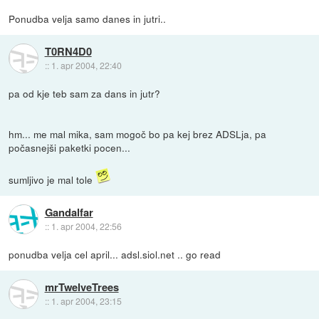
Ponudba velja samo danes in jutri..
T0RN4D0
::
1. apr 2004, 22:40
pa od kje teb sam za dans in jutr?
hm... me mal mika, sam mogoč bo pa kej brez ADSLja, pa
počasnejši paketki pocen...
sumljivo je mal tole
Gandalfar
::
1. apr 2004, 22:56
ponudba velja cel april... adsl.siol.net .. go read
mrTwelveTrees
::
1. apr 2004, 23:15