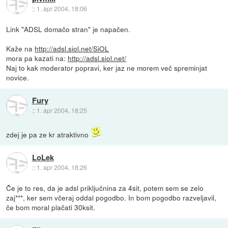
::
1. apr 2004, 18:06
Link "ADSL domačo stran" je napačen.
Kaže na
http://adsl.siol.net/SiOL
mora pa kazati na:
http://adsl.siol.net/
Naj to kak moderator popravi, ker jaz ne morem več spreminjat
novice.
Fury
::
1. apr 2004, 18:25
zdej je pa ze kr atraktivno
LoLek
::
1. apr 2004, 18:26
Če je to res, da je adsl priključnina za 4sit, potem sem se zelo
zaj***, ker sem včeraj oddal pogodbo. In bom pogodbo razveljavil,
če bom moral plačati 30ksit.