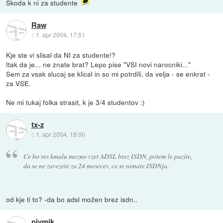
Skoda k ni za studente
Raw
::
1. apr 2004, 17:51
Kje ste vi slisal da NI za studente!?
Itak da je... ne znate brat? Lepo pise "VSI novi narocniki..."
Sem za vsak slucaj se klical in so mi potrdili, da velja - se enkrat -
za VSE.
Ne mi tukaj folka strasit, k je 3/4 studentov :)
tx-z
::
1. apr 2004, 18:00
Ce bo res kmalu mozno vzet ADSL brez ISDN, potem le pazite,
da se ne zavezete za 24 mesecev, ce se nimate ISDNja.
od kje ti to? -da bo adsl možen brez isdn..
pivmik