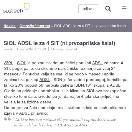
☰
Novice
»
Omrežja / internet
»
SiOL ADSL le za 4 SIT (ni prvoaprilska šala!)
SiOL ADSL le za 4 SIT (ni prvoaprilska šala!)
pivmik
::
1. apr 2004
ob 17:29
Omrežja / internet
-
SiOL
je na zanimiv datum žačel ponujati
ADSL
za samo 4
SiOL
SIT, pogoj pa je, da sklenete naročniško razmerje za vsaj 24
mesecev. Ponudba velja za vse, ki se bodo v mesecu aprilu
zanimali za priklop
ADSL
. ISDN je še vedno predpogoj, koristite pa
lahko 20% popust ob naročilu paketa ISDN.101 skupaj z ADSL.
Glede na pričanje uporabnika, ki je klical na SiOLovo brezbplačno
številko to ni šala, izvedel pa je, da naj bi 4 tolarska priljučnina
veljala le za fizične osebe.
Da ne gre za šalo nam dajo misliti skrbno izdelane flash reklame in
izjava v
ADSL prijavnici
:
Vsi, ki se boste za možnost vklopa zanimali v aprilu 2004, boste
lahko sodelovali v akciji SiOL ADSL za 4 SIT.