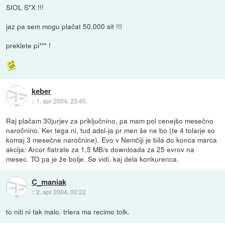
SIOL S*X !!!
jaz pa sem mogu plačat 50.000 sit !!!
preklete pi*** !
keber
::
1. apr 2004, 23:45
Raj plačam 30jurjev za priključnino, pa mam pol cenejšo mesečno
naročnino. Ker tega ni, tud adsl-ja pr men še ne bo (te 4 tolarje so
komaj 3 mesečne naročnine). Evo v Nemčiji je bila do konca marca
akcija: Arcor flatrate za 1,5 MB/s downloada za 25 evrov na
mesec. TO pa je že bolje. Se vidi, kaj dela konkurenca.
C_maniak
::
2. apr 2004, 00:22
to niti ni tak malo. triera ma recimo tolk.