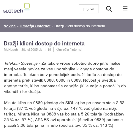
☰
Novice
»
Omrežja / internet
»
Dražji klicni dostop do interneta
Dražji klicni dostop do interneta
McHusch
::
30. jul 2005
ob 11:19
Omrežja / internet
- Za takole vroče sobotno dobro jutro malce
Telekom Slovenije
manj vesela novica za vse uporabnike klicnega dostopa do
interneta. Telekom bo v ponedeljek podražil tarifo za dostop do
interneta prek številk 0880, 0888 in 0889. Novost je uvedba
enotne tarife, ki bo nadomestila cenejšo (ki je veljala ponoči in ob
vikendih) ter dražjo.
Minuta klica na 0880 (dostop do SiOL-a) bo po novem stala 2,52
tolarja (37 % več glede na višjo oz. 147 % več glede na nižjo
tarifo). Minuta klica na 0888 vas bo stala 5,26 tolarja (podražitev:
25 % oz. 57 %), ARNES-ovi uporabniki (številka 0889) pa boste
plačali 3,06 tolarja na minuto (podražitev: 35 % oz. 143 %).