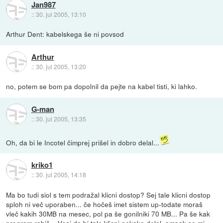
Jan987
::
30. jul 2005, 13:10
Arthur Dent: kabelskega še ni povsod
Arthur
::
30. jul 2005, 13:20
no, potem se bom pa dopolnil da pejte na kabel tisti, ki lahko.
G-man
::
30. jul 2005, 13:35
Oh, da bi le Incotel čimprej prišel in dobro delal...
kriko1
::
30. jul 2005, 14:18
Ma bo tudi siol s tem podražal klicni dostop? Sej tale klicni dostop
sploh ni več uporaben... če hočeš imet sistem up-todate moraš
vleč kakih 30MB na mesec, pol pa še gonilniki 70 MB... Pa še kak
program rabiš... Vsaj da bi tale klicni nekako delal, ampak se mi