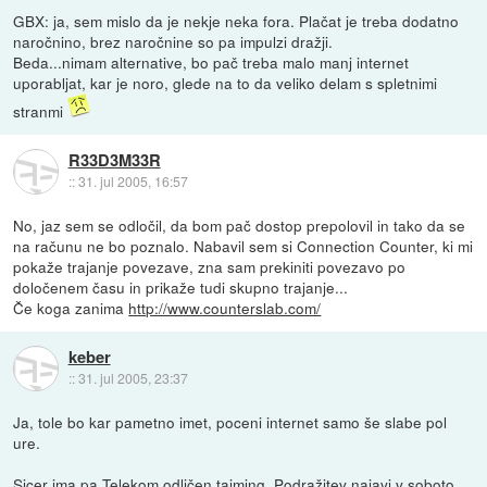
GBX: ja, sem mislo da je nekje neka fora. Plačat je treba dodatno
naročnino, brez naročnine so pa impulzi dražji.
Beda...nimam alternative, bo pač treba malo manj internet
uporabljat, kar je noro, glede na to da veliko delam s spletnimi
stranmi
R33D3M33R
::
31. jul 2005, 16:57
No, jaz sem se odločil, da bom pač dostop prepolovil in tako da se
na računu ne bo poznalo. Nabavil sem si Connection Counter, ki mi
pokaže trajanje povezave, zna sam prekiniti povezavo po
določenem času in prikaže tudi skupno trajanje...
Če koga zanima
http://www.counterslab.com/
keber
::
31. jul 2005, 23:37
Ja, tole bo kar pametno imet, poceni internet samo še slabe pol
ure.
Sicer ima pa Telekom odličen tajming. Podražitev najavi v soboto,