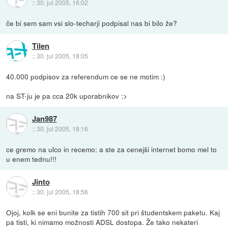
::
30. jul 2005, 16:02
če bi sem sam vsi slo-techarji podpisal nas bi bilo že?
Tilen
::
30. jul 2005, 18:05
40.000 podpisov za referendum ce se ne motim :)
na ST-ju je pa cca 20k uporabnikov :>
Jan987
::
30. jul 2005, 18:16
ce gremo na ulco in recemo: a ste za cenejši internet bomo mel to
u enem tednu!!!
Jinto
::
30. jul 2005, 18:56
Ojoj, kolk se eni bunite za tistih 700 sit pri študentskem paketu. Kaj
pa tisti, ki nimamo možnosti ADSL dostopa. Že tako nekateri