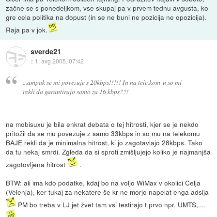
začne se s ponedeljkom, vse skupaj pa v prvem tednu avgusta, ko
gre cela politika na dopust (in se ne buni ne pozicija ne opozicija).
Raja pa v jok.
sverde21
::
1. avg 2005, 07:42
...ampak se mi povezuje s 20kbps!!!!! In na tele.kom-u so mi
rekli da garantirajo samo za 16 kbps??!
na mobisuxu je bila enkrat debata o tej hitrosti, kjer se je nekdo
pritožil da se mu povezuje z samo 33kbps in so mu na telekomu
BAJE rekli da je minimalna hitrost, ki jo zagotavlajo 28kbps. Tako
da tu nekaj smrdi. Zgleda da si sproti zmišljujejo koliko je najmanjša
zagotovljena hitrost
.
BTW: ali ima kdo podatke, kdaj bo na voljo WiMax v okolici Celja
(Velenja), ker tukaj za nekatere še kr ne morjo napelat enga adslja
PM bo treba v LJ jet žvet tam vsi testirajo t prvo npr. UMTS,....