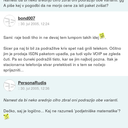
A piše kej v pogodbi da ne morjo cene za isti paket zvišat?
bond007
::
30. jul 2005, 12:24
Sami: raje bodi tiho in ne devaj tem lumpom takih idej
.
Sicer pa naj bi bil za podražitve kriv spet naš gnili telekom. Očitno
jim je prodaja ISDN paketom upadla, pa tudi vpliv VOIP se zgleda
čuti. Pa so čuneki podražili tisto, kar se jim najbolj pozna. Itak je
stacionarna telefonija stvar preteklosti in s tem se nočejo
sprijazniti...
PersonaRudis
::
30. jul 2005, 12:36
Namest da bi neko srednjo cifro zbral oni podrazijo obe varianti.
Dečko, saj je logično... Kaj ne razumeš 'podjetniške matematike'?