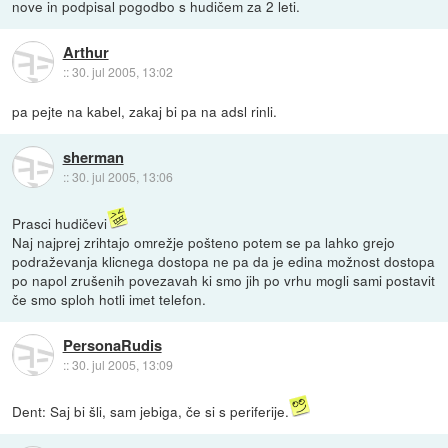
nove in podpisal pogodbo s hudičem za 2 leti.
Arthur
::
30. jul 2005, 13:02
pa pejte na kabel, zakaj bi pa na adsl rinli.
sherman
::
30. jul 2005, 13:06
Prasci hudičevi
Naj najprej zrihtajo omrežje pošteno potem se pa lahko grejo
podraževanja klicnega dostopa ne pa da je edina možnost dostopa
po napol zrušenih povezavah ki smo jih po vrhu mogli sami postavit
če smo sploh hotli imet telefon.
PersonaRudis
::
30. jul 2005, 13:09
Dent: Saj bi šli, sam jebiga, če si s periferije.