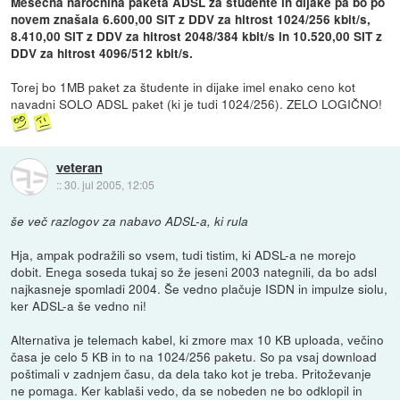
Mesečna naročnina paketa ADSL za študente in dijake pa bo po
novem znašala 6.600,00 SIT z DDV za hitrost 1024/256 kbit/s,
8.410,00 SIT z DDV za hitrost 2048/384 kbit/s in 10.520,00 SIT z
DDV za hitrost 4096/512 kbit/s.
Torej bo 1MB paket za študente in dijake imel enako ceno kot
navadni SOLO ADSL paket (ki je tudi 1024/256). ZELO LOGIČNO!
veteran
::
30. jul 2005, 12:05
še več razlogov za nabavo ADSL-a, ki rula
Hja, ampak podražili so vsem, tudi tistim, ki ADSL-a ne morejo
dobit. Enega soseda tukaj so že jeseni 2003 nategnili, da bo adsl
najkasneje spomladi 2004. Še vedno plačuje ISDN in impulze siolu,
ker ADSL-a še vedno ni!
Alternativa je telemach kabel, ki zmore max 10 KB uploada, večino
časa je celo 5 KB in to na 1024/256 paketu. So pa vsaj download
poštimali v zadnjem času, da dela tako kot je treba. Pritoževanje
ne pomaga. Ker kablaši vedo, da se nobeden ne bo odklopil in