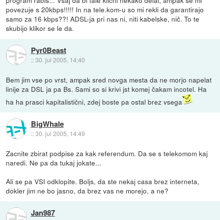
povezuje s 20kbps!!!!! In na tele.kom-u so mi rekli da garantirajo
samo za 16 kbps??! ADSL-ja pri nas ni, niti kabelske, nič. To te
skubijo klikor se le da.
Pyr0Beast
::
30. jul 2005, 14:40
Bem jim vse po vrst, ampak sred novga mesta da ne morjo napelat
linije za DSL ja pa Bs. Sami so si krivi jst komej čakam incotel. Ha
ha ha prasci kapitalistični, zdej boste pa ostal brez vsega
BigWhale
::
30. jul 2005, 14:49
Zacnite zbirat podpise za kak referendum. Da se s telekomom kaj
naredi. Ne pa da tukaj jokate...
Ali se pa VSI odklopite. Boljs, da ste nekaj casa brez interneta,
dokler jim ne bo jasno, da brez vas ne morejo, a ne?
Jan987