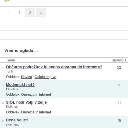
«
1
2
»
Vredno ogleda ...
Tema
Sporočila
»
Občutna podražitev klicnega dostopa do interneta?
52
ToniT
Oddelek:
Novice
/
Ostale najave
»
Modemski net?
9
Phoebus
Oddelek:
Omrežja in internet
»
SiOL hodi Volji v zelje
11
DMouse
Oddelek:
Omrežja in internet
»
Cena Volje?
15
sklemenc