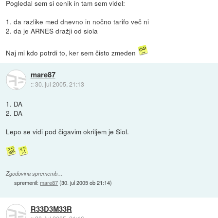
Pogledal sem si cenik in tam sem videl:
1. da razlike med dnevno in nočno tarifo več ni
2. da je ARNES dražji od siola
Naj mi kdo potrdi to, ker sem čisto zmeden
mare87
::
30. jul 2005, 21:13
1. DA
2. DA
Lepo se vidi pod čigavim okriljem je Siol.
Zgodovina sprememb…
spremenil:
mare87
(
30. jul 2005 ob 21:14
)
R33D3M33R