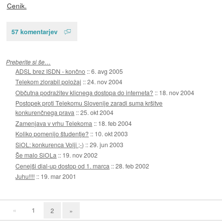
Cenik.
57 komentarjev
Preberite si še…
ADSL brez ISDN - končno
::
6. avg 2005
Telekom zlorabil položaj
::
24. nov 2004
Občutna podražitev klicnega dostopa do interneta?
::
18. nov 2004
Postopek proti Telekomu Slovenije zaradi suma kršitve
konkurenčnega prava
::
25. okt 2004
Zamenjava v vrhu Telekoma
::
18. feb 2004
Koliko pomenijo študentje?
::
10. okt 2003
SiOL: konkurenca Volji ;-)
::
29. jun 2003
Še malo SiOLa
::
19. nov 2002
Cenejši dial-up dostop od 1. marca
::
28. feb 2002
Juhu!!!!
::
19. mar 2001
«
1
2
»