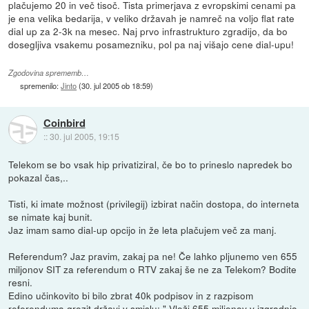
plačujemo 20 in več tisoč. Tista primerjava z evropskimi cenami pa
je ena velika bedarija, v veliko državah je namreč na voljo flat rate
dial up za 2-3k na mesec. Naj prvo infrastrukturo zgradijo, da bo
dosegljiva vsakemu posamezniku, pol pa naj višajo cene dial-upu!
Zgodovina sprememb…
spremenilo:
Jinto
(
30. jul 2005 ob 18:59
)
Coinbird
::
30. jul 2005, 19:15
Telekom se bo vsak hip privatiziral, če bo to prineslo napredek bo
pokazal čas,..
Tisti, ki imate možnost (privilegij) izbirat način dostopa, do interneta
se nimate kaj bunit.
Jaz imam samo dial-up opcijo in že leta plačujem več za manj.
Referendum? Jaz pravim, zakaj pa ne! Če lahko pljunemo ven 655
miljonov SIT za referendum o RTV zakaj še ne za Telekom? Bodite
resni.
Edino učinkovito bi bilo zbrat 40k podpisov in z razpisom
referenduma grozit državi v smislu; " Vloži 655 miljonov v izgradnjo