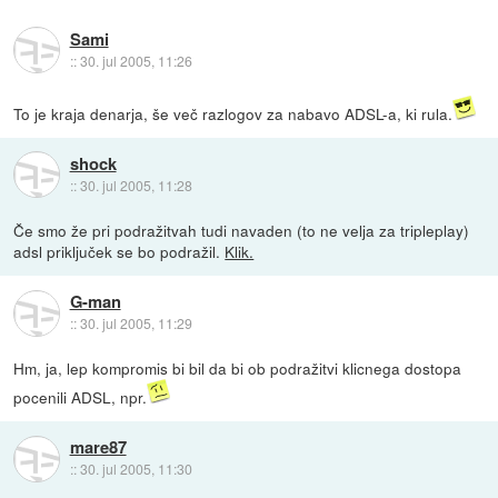
Sami
::
30. jul 2005, 11:26
To je kraja denarja, še več razlogov za nabavo ADSL-a, ki rula.
shock
::
30. jul 2005, 11:28
Če smo že pri podražitvah tudi navaden (to ne velja za tripleplay)
adsl priključek se bo podražil.
Klik.
G-man
::
30. jul 2005, 11:29
Hm, ja, lep kompromis bi bil da bi ob podražitvi klicnega dostopa
pocenili ADSL, npr.
mare87
::
30. jul 2005, 11:30