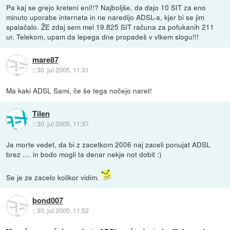
Pa kaj se grejo kreteni eni!!? Najboljše, da dajo 10 SIT za eno
minuto uporabe interneta in ne naredijo ADSL-a, kjer bi se jim
spalačalo. ŽE zdaj sem mel 19.825 SIT računa za pofukanih 211
ur. Telekom, upam da lepega dne propadeš v vlkem slogu!!!
mare87
::
30. jul 2005, 11:31
Ma kaki ADSL Sami, če še tega nočejo naret!
Tilen
::
30. jul 2005, 11:37
Ja morte vedet, da bi z zacetkom 2006 naj zaceli ponujat ADSL
brez .... in bodo mogli ta denar nekje not dobit :)
Se je ze zacelo kolikor vidim.
bond007
::
30. jul 2005, 11:52