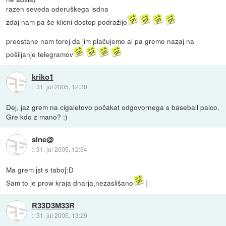
razen seveda oderuškega isdna
zdaj nam pa še klicni dostop podražijo
preostane nam torej da jim plačujemo al pa gremo nazaj na
pošiljanje telegramov
kriko1
::
31. jul 2005, 12:30
Dej, jaz grem na cigaletovo počakat odgovornega s baseball palco.
Gre kdo z mano? :)
sine@
::
31. jul 2005, 12:34
Ma grem jst s tabo[:D
Sam to je prow kraja dnarja,nezaslišano
]
R33D3M33R
::
31. jul 2005, 13:29