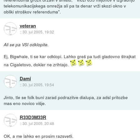
telekomunikacijskega omrežja ali pa ta denar vrži skozi okno v
obliki stroškov referenduma".
veteran
::
30. jul 2005, 19:32
Ali se pa VSI odklopite.
Ej, Bigwhale, ti se kar odklopi. Lahko greš pa tudi gladovno štrajkat
na Cigaletovo, dokler ne zrihtajo.
Dami
::
30. jul 2005, 19:54
Jinto, tle se folk buni zarad podrazitve dialupa, za adsl pritozbe
mas eno novico višje.
R33D3M33R
::
30. jul 2005, 20:48
OK, a me lahko en prosim razsvetli.