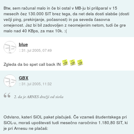
Btw, sem računal malo in če bi ostal v MB-ju bi prišparal v 15
mesecih čez 130.000 SIT brez tega, da net dela dosti slabše (dosti
večji ping, prekinjanje, počasnost) in pa seveda časovna
omejenost. Jaz bi bil zadovoljen z neomejenim netom, tudi če gre
malo nad 40 KBps, za max 10k. :(
blue
::
31. jul 2005, 07:49
Zgleda da bo spet call back IN
GBX
::
31. jul 2005, 11:32
2. da je ARNES dražji od siola
Odvisno, kateri SiOL paket plačuješ. Če vzameš študentskega pri
SiOL-u, moraš upoštevati tudi mesečno naročnino 1.180,80 SIT, ki
je pri Arnesu ne plačaš: