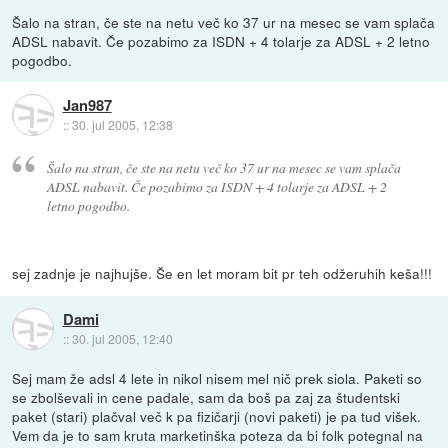
Šalo na stran, če ste na netu več ko 37 ur na mesec se vam splača
ADSL nabavit. Če pozabimo za ISDN + 4 tolarje za ADSL + 2 letno
pogodbo.
Jan987
::
30. jul 2005, 12:38
Šalo na stran, če ste na netu več ko 37 ur na mesec se vam splača
ADSL nabavit. Če pozabimo za ISDN + 4 tolarje za ADSL + 2
letno pogodbo.
sej zadnje je najhujše. Še en let moram bit pr teh odžeruhih keša!!!
Dami
::
30. jul 2005, 12:40
Sej mam že adsl 4 lete in nikol nisem mel nič prek siola. Paketi so
se zbolševali in cene padale, sam da boš pa zaj za študentski
paket (stari) plačval več k pa fizičarji (novi paketi) je pa tud višek.
Vem da je to sam kruta marketinška poteza da bi folk potegnal na