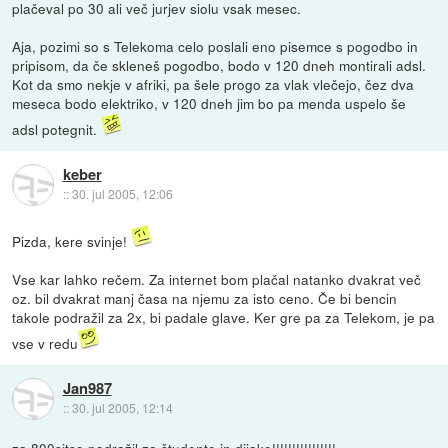
plačeval po 30 ali več jurjev siolu vsak mesec.
Aja, pozimi so s Telekoma celo poslali eno pisemce s pogodbo in
pripisom, da če skleneš pogodbo, bodo v 120 dneh montirali adsl.
Kot da smo nekje v afriki, pa šele progo za vlak vlečejo, čez dva
meseca bodo elektriko, v 120 dneh jim bo pa menda uspelo še
adsl potegnit.
keber
::
30. jul 2005, 12:06
Pizda, kere svinje!
Vse kar lahko rečem. Za internet bom plačal natanko dvakrat več
oz. bil dvakrat manj časa na njemu za isto ceno. Če bi bencin
takole podražil za 2x, bi padale glave. Ker gre pa za Telekom, je pa
vse v redu
Jan987
::
30. jul 2005, 12:14