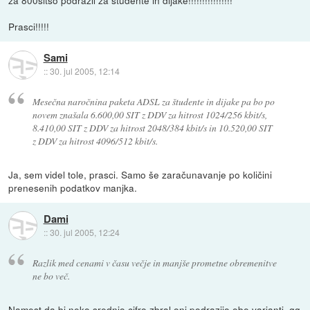
za 800sitso podražil za študente in dijake!!!!!!!!!!!!!!!!
Prasci!!!!!
Sami
::
30. jul 2005, 12:14
Mesečna naročnina paketa ADSL za študente in dijake pa bo po
novem znašala 6.600,00 SIT z DDV za hitrost 1024/256 kbit/s,
8.410,00 SIT z DDV za hitrost 2048/384 kbit/s in 10.520,00 SIT
z DDV za hitrost 4096/512 kbit/s.
Ja, sem videl tole, prasci. Samo še zaračunavanje po količini
prenesenih podatkov manjka.
Dami
::
30. jul 2005, 12:24
Razlik med cenami v času večje in manjše prometne obremenitve
ne bo več.
Namest da bi neko srednjo cifro zbral oni podrazijo obe varianti. gg