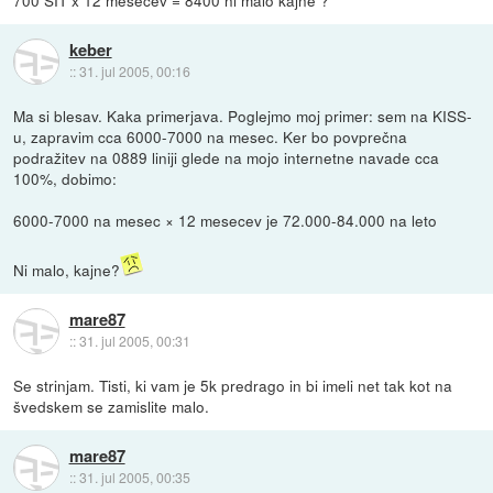
700 SIT x 12 mesecev = 8400 ni malo kajne ?
keber
::
31. jul 2005, 00:16
Ma si blesav. Kaka primerjava. Poglejmo moj primer: sem na KISS-
u, zapravim cca 6000-7000 na mesec. Ker bo povprečna
podražitev na 0889 liniji glede na mojo internetne navade cca
100%, dobimo:
6000-7000 na mesec × 12 mesecev je 72.000-84.000 na leto
Ni malo, kajne?
mare87
::
31. jul 2005, 00:31
Se strinjam. Tisti, ki vam je 5k predrago in bi imeli net tak kot na
švedskem se zamislite malo.
mare87
::
31. jul 2005, 00:35