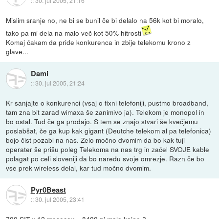
::
30. jul 2005, 21:16
Mislim sranje no, ne bi se bunil če bi delalo na 56k kot bi moralo,
tako pa mi dela na malo več kot 50% hitrosti
Komaj čakam da pride konkurenca in zbije telekomu krono z
glave...
Dami
::
30. jul 2005, 21:24
Kr sanjajte o konkurenci (vsaj o fixni telefoniji, pustmo broadband,
tam zna bit zarad wimaxa še zanimivo ja). Telekom je monopol in
bo ostal. Tud če ga prodajo. S tem se znajo stvari še kvečjemu
poslabšat, če ga kup kak gigant (Deutche telekom al pa telefonica)
bojo čist pozabl na nas. Zelo močno dvomim da bo kak tuji
operater še prišu poleg Telekoma na nas trg in začel SVOJE kable
polagat po celi sloveniji da bo naredu svoje omrezje. Razn če bo
vse prek wireless delal, kar tud močno dvomim.
Pyr0Beast
::
30. jul 2005, 23:41