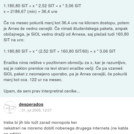
1.180,80 SIT + x * 2,52 SIT = x * 3,06 SIT
x = 2186,67 (min) = 36,4 ure
Če na mesec pokuriš manj kot 36,4 ure na klicnem dostopu, potem
je Arnes še vedno cenejši. Če nimaš študentskega paketa, ampak
običajnega, je SiOL vedno dražji od Arnesa, saj plačaš tudi 160,80
SIT na uro:
1.180,80 SIT + x * (2,52 SIT + 160,80 SIT/60) = x * 3,06 SIT
Enačba nima rešitve v pozitivnem območju za x, kar je razumljivo,
saj je naklon premice na levi strani enačbe večji. Če pa vzameš
SiOL paket z neomejeno uporabo, pa je Arnes cenejši, če pokuriš
manj kot cca. 122 ur na mesec.
Upam, da sem prav interpretiral cenike...
desperados
::
31. jul 2005, 12:07
treba bi jih blo tožt zarad monopola ker
nekatreri ne moremo dobiti nobenega drugega interneta (ne kabla
ne adsla)