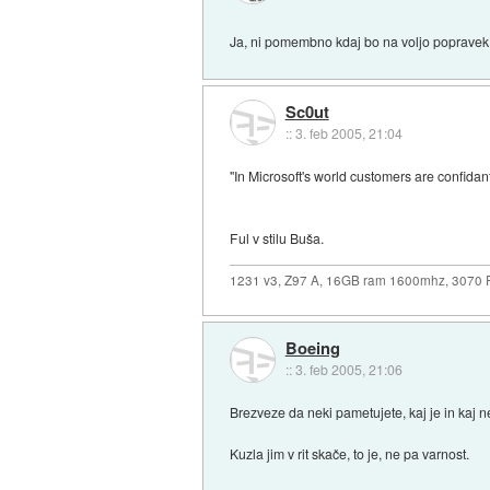
Ja, ni pomembno kdaj bo na voljo popravek
Sc0ut
::
3. feb 2005, 21:04
"In Microsoft's world customers are confidan
Ful v stilu Buša.
1231 v3, Z97 A, 16GB ram 1600mhz, 3070
Boeing
::
3. feb 2005, 21:06
Brezveze da neki pametujete, kaj je in kaj ne.
Kuzla jim v rit skače, to je, ne pa varnost.