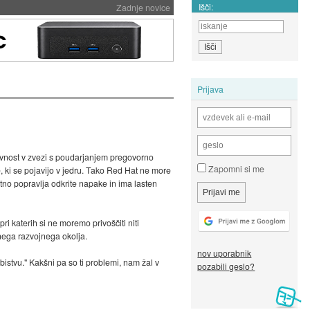
Išči:
Zadnje novice
Prijava
javnost v zvezi s poudarjanjem pregovorno
Zapomni si me
 ki se pojavijo v jedru. Tako Red Hat ne more
otno popravlja odkrite napake in ima lasten
pri katerih si ne moremo privoščiti niti
nega razvojnega okolja.
nov uporabnik
stvu." Kakšni pa so ti problemi, nam žal v
pozabili geslo?