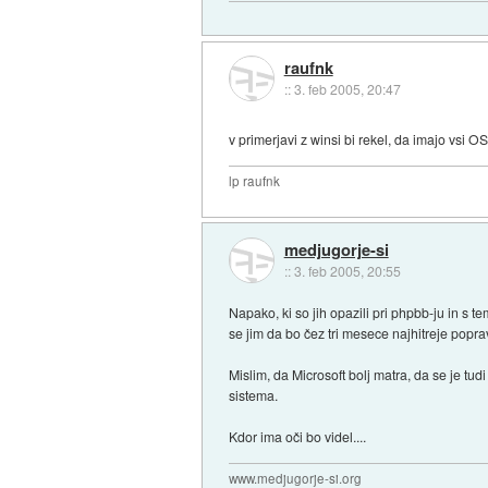
raufnk
::
3. feb 2005, 20:47
v primerjavi z winsi bi rekel, da imajo vsi 
lp raufnk
medjugorje-si
::
3. feb 2005, 20:55
Napako, ki so jih opazili pri phpbb-ju in s t
se jim da bo čez tri mesece najhitreje popra
Mislim, da Microsoft bolj matra, da se je t
sistema.
Kdor ima oči bo videl....
www.medjugorje-si.org