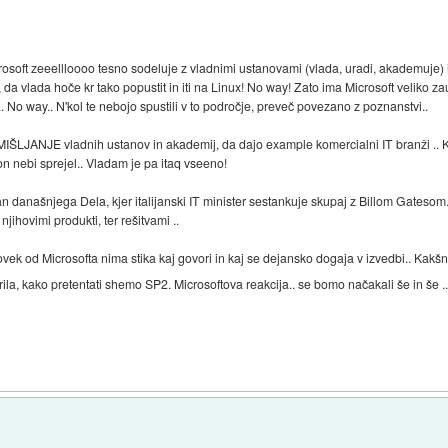
rosoft zeeellloooo tesno sodeluje z vladnimi ustanovami (vlada, uradi, akademuje) in 
 da vlada hoče kr tako popustit in iti na Linux! No way! Zato ima Microsoft veliko z
o way.. N'kol te nebojo spustili v to področje, preveč povezano z poznanstvi..
JANJE vladnih ustanov in akademij, da dajo example komercialni IT branži .. Kar
n nebi sprejel.. Vladam je pa itaq vseeno!
an današnjega Dela, kjer italijanski IT minister sestankuje skupaj z Billom Gatesom.
jihovimi produkti, ter rešitvami ..
ovek od Microsofta nima stika kaj govori in kaj se dejansko dogaja v izvedbi.. Kakšni
krila, kako pretentati shemo SP2. Microsoftova reakcija.. se bomo načakali še in še .