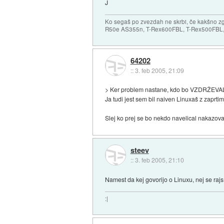
J
Ko segaš po zvezdah ne skrbi, če kakšno zgr
R50e AS355n, T-Rex600FBL, T-Rex500FBL, 
64202
::
3. feb 2005, 21:09
> Ker problem nastane, kdo bo VZDRŽEVAL Lin
Ja tudi jest sem bil naiven Linuxaš z zaprtim
Slej ko prej se bo nekdo navelical nakazov
steev
::
3. feb 2005, 21:10
Namest da kej govorijo o Linuxu, nej se rajs s
:|