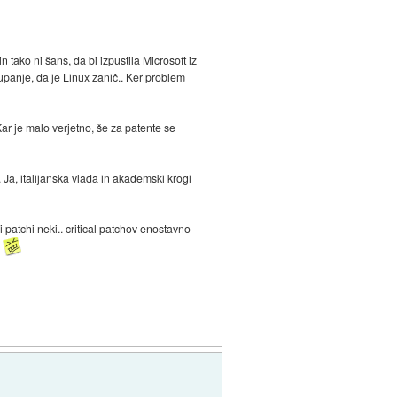
tako ni šans, da bi izpustila Microsoft iz
aupanje, da je Linux zanič.. Ker problem
 je malo verjetno, še za patente se
 Ja, italijanska vlada in akademski krogi
 patchi neki.. critical patchov enostavno
.