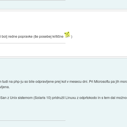
OSi bolj redne popravke (še posebej kritične
)
em tudi na php-ju so bile odpravljene prej kot v mesecu dni. Pri Microsoftu pa jih mo
vljena.
udi San z Unix sistemom (Solaris 10) pridružil Linuxu z odprtokodo in s tem dal mo