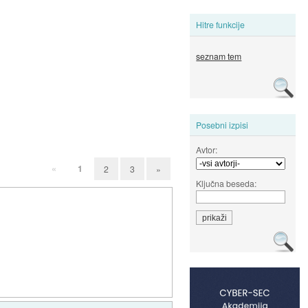
Hitre funkcije
seznam tem
Posebni izpisi
Avtor:
«
1
2
3
»
Ključna beseda: