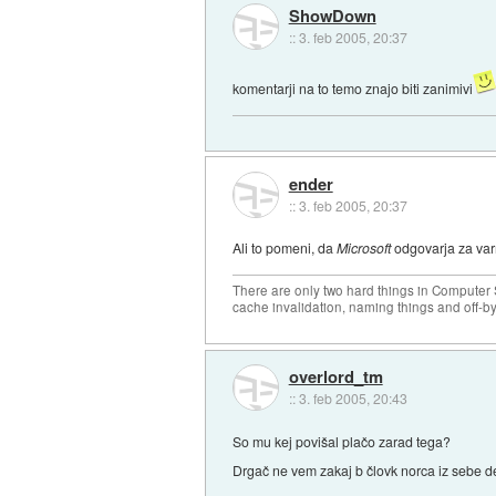
ShowDown
::
3. feb 2005, 20:37
komentarji na to temo znajo biti zanimivi
ender
::
3. feb 2005, 20:37
Ali to pomeni, da
Microsoft
odgovarja za va
There are only two hard things in Computer
cache invalidation, naming things and off-by
overlord_tm
::
3. feb 2005, 20:43
So mu kej povišal plačo zarad tega?
Drgač ne vem zakaj b človk norca iz sebe 