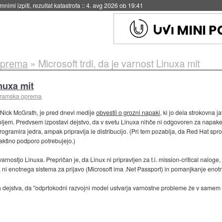
eto za večkratno uporabo
::
4. avg 2026 ob 19:41
oprema
»
Microsoft trdi, da je varnost Linuxa mit
inuxa mit
gramska oprema
i, Nick McGrath, je pred dnevi medije
obvestil o grozni napaki
, ki jo dela strokovna 
ljem. Predvsem izpostavi dejstvo, da v svetu Linuxa nihče ni odgovoren za napake,
ogramira jedra, ampak pripravlja le distribucijo. (Pri tem pozablja, da Red Hat spr
 takšno podporo potrebujejo.)
arnostjo Linuxa. Prepričan je, da Linux ni pripravljen za t.i. mission-critical naloge, 
 ni enotnega sistema za prijavo (Microsoft ima .Net Passport) in pomanjkanje enot
ejstva, da "odprtokodni razvojni model ustvarja varnostne probleme že v samem bi