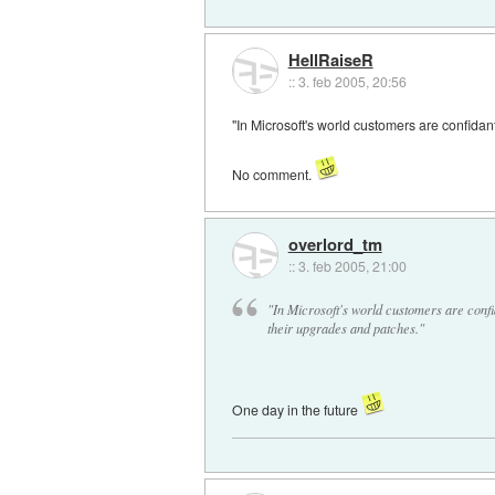
HellRaiseR
::
3. feb 2005, 20:56
"In Microsoft's world customers are confidan
No comment.
overlord_tm
::
3. feb 2005, 21:00
"In Microsoft's world customers are confid
their upgrades and patches."
One day in the future