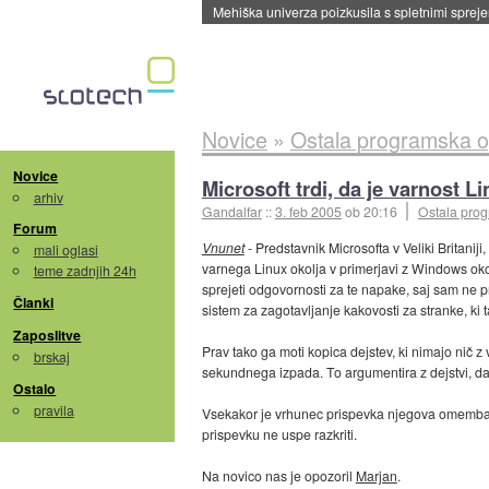
Evropska vesoljska agencija razvija svojo rak
Novice
»
Ostala programska 
Novice
Microsoft trdi, da je varnost L
arhiv
Gandalfar
::
3. feb 2005
ob 20:16
Ostala pro
Forum
Vnunet
- Predstavnik Microsofta v Veliki Britanij
mali oglasi
varnega Linux okolja v primerjavi z Windows oko
teme zadnjih 24h
sprejeti odgovornosti za te napake, saj sam ne pr
Članki
sistem za zagotavljanje kakovosti za stranke, ki
Zaposlitve
Prav tako ga moti kopica dejstev, ki nimajo nič z v
brskaj
sekundnega izpada. To argumentira z dejstvi, da
Ostalo
pravila
Vsekakor je vrhunec prispevka njegova omemba d
prispevku ne uspe razkriti.
Na novico nas je opozoril
Marjan
.