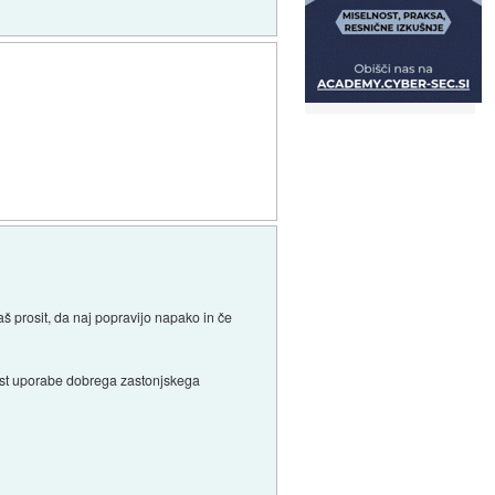
raš prosit, da naj popravijo napako in če
žnost uporabe dobrega zastonjskega