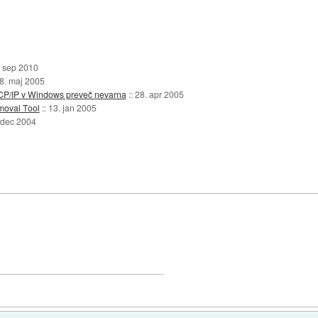
. sep 2010
8. maj 2005
 TCP/IP v Windows preveč nevarna
::
28. apr 2005
moval Tool
::
13. jan 2005
 dec 2004