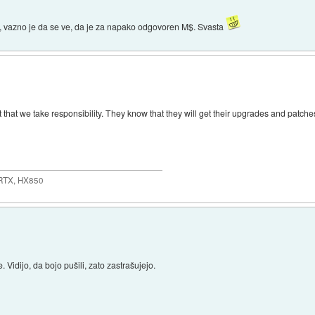
, vazno je da se ve, da je za napako odgovoren M$. Svasta
t that we take responsibility. They know that they will get their upgrades and patche
 RTX, HX850
 Vidijo, da bojo pušili, zato zastrašujejo.