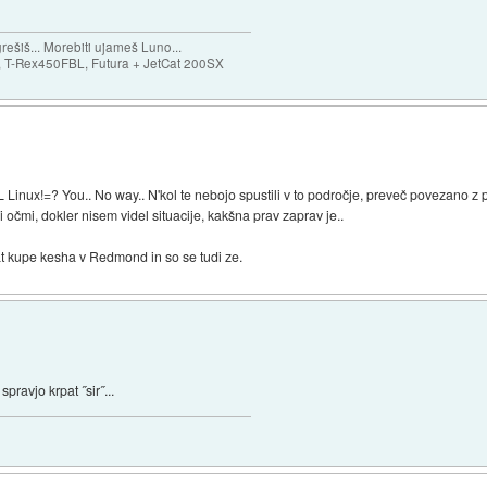
ešiš... Morebiti ujameš Luno...
T-Rex450FBL, Futura + JetCat 200SX
ux!=? You.. No way.. N'kol te nebojo spustili v to področje, preveč povezano z po
i očmi, dokler nisem videl situacije, kakšna prav zaprav je..
at kupe kesha v Redmond in so se tudi ze.
pravjo krpat ˝sir˝...