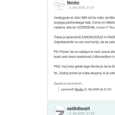
Nerdor
::
3. feb 2005, 21:01
medjugorje-si: kdor IMA oči bo videl, da Mic
svojega partnerskega lista. Come on! Misliš,
nastane, kdo bo VZDRŽEVAL Linux!=? You.. N
Treba je spremeniti ZAKONODAJO in RAZMIŠL
Odprtokodniki na vso moč borijo, da se zako
PS: Primer, da ne nabijam kr neki: prava str
bodo zelo tesno sodelovali z Microsoftom in n
PSS: moj izraz glede tega članka je da ta čl
NI.. Zadnji primer je ruska skupina, ki je od
Zgodovina sprememb…
spremenil:
Nerdor
(
3. feb 2005 ob 21:27
)
sgdjkdlsugi4
::
3. feb 2005, 21:02