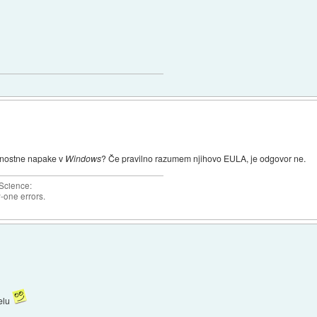
rnostne napake v
Windows
? Če pravilno razumem njihovo EULA, je odgovor ne.
 Science:
-one errors.
delu