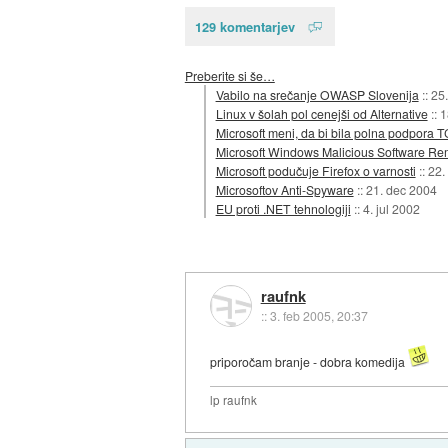
129 komentarjev
Preberite si še…
Vabilo na srečanje OWASP Slovenija
::
25
Linux v šolah pol cenejši od Alternative
::
1
Microsoft meni, da bi bila polna podpora
Microsoft Windows Malicious Software Re
Microsoft podučuje Firefox o varnosti
::
22.
Microsoftov Anti-Spyware
::
21. dec 2004
EU proti .NET tehnologiji
::
4. jul 2002
raufnk
::
3. feb 2005, 20:37
priporočam branje - dobra komedija
lp raufnk