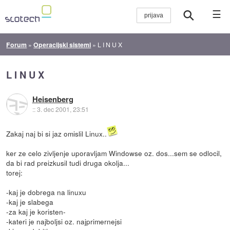
☰
Forum
»
Operacijski sistemi
»
L I N U X
L I N U X
Heisenberg
::
3. dec 2001, 23:51
Zakaj naj bi si jaz omislil Linux..
ker ze celo zivljenje uporavljam Windowse oz. dos...sem se odlocil,
da bi rad preizkusil tudi druga okolja...
torej:
-kaj je dobrega na linuxu
-kaj je slabega
-za kaj je koristen-
-kateri je najboljsi oz. najprimernejsi