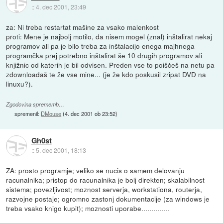
::
4. dec 2001, 23:49
za: Ni treba restartat mašine za vsako malenkost
proti: Mene je najbolj motilo, da nisem mogel (znal) inštalirat nekaj
programov ali pa je bilo treba za inštalacijo enega majhnega
programčka prej potrebno inštalirat še 10 drugih programov ali
knjižnic od katerih je bil odvisen. Preden vse to poiščeš na netu pa
zdownloadaš te že vse mine... (je že kdo poskusil zripat DVD na
linuxu?).
Zgodovina sprememb…
spremenil:
DMouse
(
4. dec 2001 ob 23:52
)
Gh0st
::
5. dec 2001, 18:13
ZA: prosto programje; veliko se nucis o samem delovanju
racunalnika; pristop do racunalnika je bolj direkten; skalabilnost
sistema; povezljivost; moznost serverja, workstationa, routerja,
razvojne postaje; ogromno zastonj dokumentacije (za windows je
treba vsako knigo kupit); moznosti uporabe..............