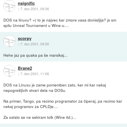
nsignific
::
7. dec 2001, 09:36
DOS na linuxu? =) to je najvec kar zmore vasa domisljija? js sm
spilu Unreal Tournament u Wine-u....
scorpy
::
7. dec 2001, 09:56
Hehe jaz pa quaka pa še marsikaj...
Brane2
::
7. dec 2001, 11:06
DOS na Linuxu je zame pomemben zato, ker mi kar nekaj
nepogrešljivih stvari dela na DOSu.
Na primer, Tango, pa recimo programator za čiperaj, pa recimo kar
nekaj programov za CPLDje....
Za ostalo se ne sekiram tolk (Wine itd.)...