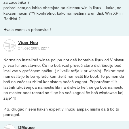
za zacetnika ?
prebral sem,da lahko obstajata na sistemu win in linux....kako, na
kaksen nacin ??? konkretno: kako namestim na en disk Win XP in
RedHat ?
Hvala vsem za prispevke !
Viper Neo
::
4. dec 2001, 22:11
Normalno instaliraš winse pol pa not daš bootable linux cd.V bistvu
je vse ful enostavno. Če ne boš vzel preveč stare distribucije boš
imel vse v grafičnem načinu ( ni velik težje k pr winsih)! Enkrat med
namestitvijo te bo vprašu kam želiš namestit lilo boot. To pomen da
boš na začetku zbiral ker sistem hočeš zagnat. Priporočam ti iz
lastnih izkušenj da namestiš lilo na disketo ker, če ga boš namestu
na master boot record se ti ne bo več zagnal če boš windowse kej
zaje**l!
P.S. drugač nisem kakšn expert v linuxu ampak mislm da ti bo to
pomagal.
DMouse