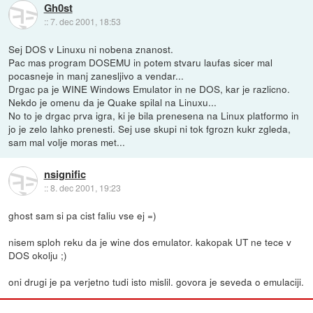
Gh0st
::
7. dec 2001, 18:53
Sej DOS v Linuxu ni nobena znanost.
Pac mas program DOSEMU in potem stvaru laufas sicer mal
pocasneje in manj zanesljivo a vendar...
Drgac pa je WINE Windows Emulator in ne DOS, kar je razlicno.
Nekdo je omenu da je Quake spilal na Linuxu...
No to je drgac prva igra, ki je bila prenesena na Linux platformo in
jo je zelo lahko prenesti. Sej use skupi ni tok fgrozn kukr zgleda,
sam mal volje moras met...
nsignific
::
8. dec 2001, 19:23
ghost sam si pa cist faliu vse ej =)
nisem sploh reku da je wine dos emulator. kakopak UT ne tece v
DOS okolju ;)
oni drugi je pa verjetno tudi isto mislil. govora je seveda o emulaciji.