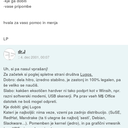
-kje ga dobiti
-vase pripombe
hvala za vaso pomoc in menja
LP
dr.J
::
4. dec 2001, 00:07
Uh, si pa nasul vprašanj!
Za začetek si poglej spletne strani društva
Lugos.
Dobro: dela hitro, izredno stabilno, je zastonj in 100% legalen, pa
še veliko se naučiš.
Slabo: kakšen eksotičen hardver ni tako podprt kot v Winsih, npr.
razni softverski modemi, USB skenerji. Pa prav vseh M$ Office
datotek ne boš mogel odpreti.
Kje dobiti: glej Lugos
Kateri je najboljši: nima veze, vzemi pa zadnjo distribucijo. (SuSE,
RedHat, Mandrake (ta ti utegne še najbolj 'sesti', Debian,
Slackware...). Pomemben je kernel (jedro), in pa grafični vmesnik