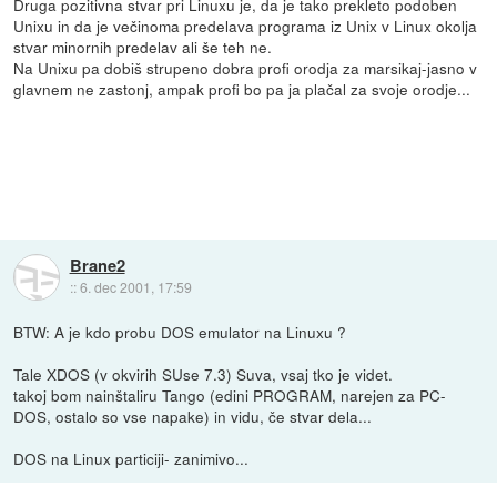
Druga pozitivna stvar pri Linuxu je, da je tako prekleto podoben
Unixu in da je večinoma predelava programa iz Unix v Linux okolja
stvar minornih predelav ali še teh ne.
Na Unixu pa dobiš strupeno dobra profi orodja za marsikaj-jasno v
glavnem ne zastonj, ampak profi bo pa ja plačal za svoje orodje...
Brane2
::
6. dec 2001, 17:59
BTW: A je kdo probu DOS emulator na Linuxu ?
Tale XDOS (v okvirih SUse 7.3) Suva, vsaj tko je videt.
takoj bom nainštaliru Tango (edini PROGRAM, narejen za PC-
DOS, ostalo so vse napake) in vidu, če stvar dela...
DOS na Linux particiji- zanimivo...