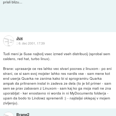
prisli blizu...
Jux
::
6. dec 2001, 17:39
Tudi meni je Suse najbolj vsec izmed vseh distribucij (sprobal sem
caldero, red hat, turbo linux).
Brane: uprasanje ce res lahko vec stvari pocnes z linuxom - po eni
strani, ce si sam svoj mojster lahko res nardis vse - sam mene kot
end userja Quarka ne zanima kako bi si sprogramiru Quarka
ampak da pritnsnem instal in zadeva ze dela (to je bil primer - sam
sem se prav zabavam z Linuxom - sam kaj ko ga moja mati ne zna
uporabljat - ker enostavno ni worda in ni MyDocuments folderja -
upam da bodo to Lindowz spremenili :) - najdaljsi oklepaj v mojem
zivljenju).
Brane2