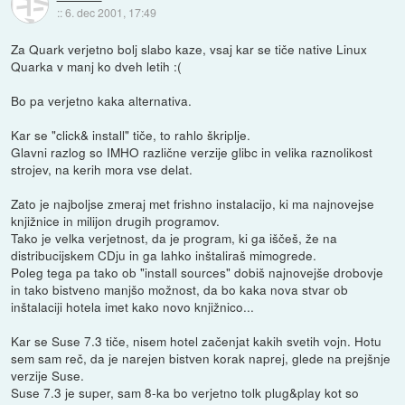
::
6. dec 2001, 17:49
Za Quark verjetno bolj slabo kaze, vsaj kar se tiče native Linux
Quarka v manj ko dveh letih :(
Bo pa verjetno kaka alternativa.
Kar se "click& install" tiče, to rahlo škriplje.
Glavni razlog so IMHO različne verzije glibc in velika raznolikost
strojev, na kerih mora vse delat.
Zato je najboljse zmeraj met frishno instalacijo, ki ma najnovejse
knjižnice in milijon drugih programov.
Tako je velka verjetnost, da je program, ki ga iščeš, že na
distribucijskem CDju in ga lahko inštaliraš mimogrede.
Poleg tega pa tako ob "install sources" dobiš najnovejše drobovje
in tako bistveno manjšo možnost, da bo kaka nova stvar ob
inštalaciji hotela imet kako novo knjižnico...
Kar se Suse 7.3 tiče, nisem hotel začenjat kakih svetih vojn. Hotu
sem sam reč, da je narejen bistven korak naprej, glede na prejšnje
verzije Suse.
Suse 7.3 je super, sam 8-ka bo verjetno tolk plug&play kot so