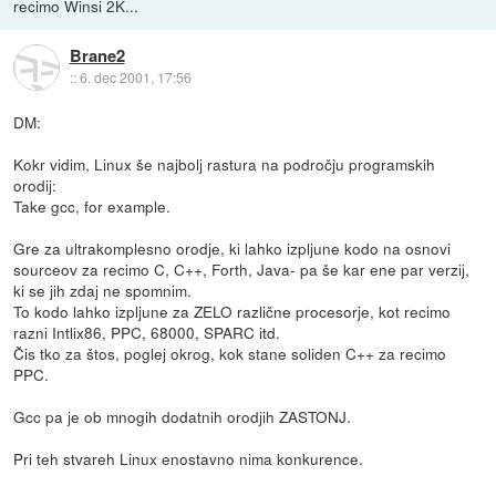
recimo Winsi 2K...
Brane2
::
6. dec 2001, 17:56
DM:
Kokr vidim, Linux še najbolj rastura na področju programskih
orodij:
Take gcc, for example.
Gre za ultrakomplesno orodje, ki lahko izpljune kodo na osnovi
sourceov za recimo C, C++, Forth, Java- pa še kar ene par verzij,
ki se jih zdaj ne spomnim.
To kodo lahko izpljune za ZELO različne procesorje, kot recimo
razni Intlix86, PPC, 68000, SPARC itd.
Čis tko za štos, poglej okrog, kok stane soliden C++ za recimo
PPC.
Gcc pa je ob mnogih dodatnih orodjih ZASTONJ.
Pri teh stvareh Linux enostavno nima konkurence.