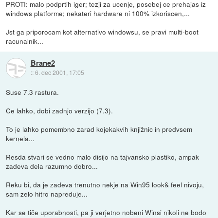
PROTI: malo podprtih iger; tezji za ucenje, posebej ce prehajas iz
windows platforme; nekateri hardware ni 100% izkoriscen,...
Jst ga priporocam kot alternativo windowsu, se pravi multi-boot
racunalnik...
Brane2
::
6. dec 2001, 17:05
Suse 7.3 rastura.
Ce lahko, dobi zadnjo verzijo (7.3).
To je lahko pomembno zarad kojekakvih knjižnic in predvsem
kernela...
Resda stvari se vedno malo disijo na tajvansko plastiko, ampak
zadeva dela razumno dobro...
Reku bi, da je zadeva trenutno nekje na Win95 look& feel nivoju,
sam zelo hitro napreduje...
Kar se tiče uporabnosti, pa ji verjetno nobeni Winsi nikoli ne bodo