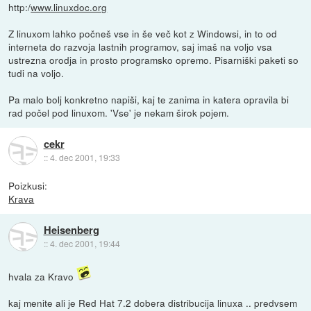
http:/
www.linuxdoc.org
Z linuxom lahko počneš vse in še več kot z Windowsi, in to od
interneta do razvoja lastnih programov, saj imaš na voljo vsa
ustrezna orodja in prosto programsko opremo. Pisarniški paketi so
tudi na voljo.
Pa malo bolj konkretno napiši, kaj te zanima in katera opravila bi
rad počel pod linuxom. 'Vse' je nekam širok pojem.
cekr
::
4. dec 2001, 19:33
Poizkusi:
Krava
Heisenberg
::
4. dec 2001, 19:44
hvala za Kravo
kaj menite ali je Red Hat 7.2 dobera distribucija linuxa .. predvsem