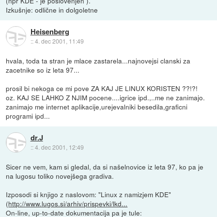
(npr KDE - je poslovenjen ).
Izkušnje: odlične in dolgoletne
Heisenberg
::
4. dec 2001, 11:49
hvala, toda ta stran je mlace zastarela...najnovejsi clanski za
zacetnike so iz leta 97...
prosil bi nekoga ce mi pove ZA KAJ JE LINUX KORISTEN ??!?!
oz. KAJ SE LAHKO Z NJIM pocene....igrice ipd.,..me ne zanimajo.
zanimajo me internet aplikacije,urejevalniki besedila,graficni
programi ipd...
dr.J
::
4. dec 2001, 12:49
Sicer ne vem, kam si gledal, da si našelnovice iz leta 97, ko pa je
na lugosu toliko novejšega gradiva.
Izposodi si knjigo z naslovom: "Linux z namizjem KDE"
(
http://www.lugos.si/arhiv/prispevki/lkd...
On-line, up-to-date dokumentacija pa je tule: