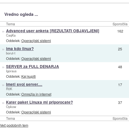
Vredno ogleda ...
Tema
Sporočila
»
Advanced user anketa [REZULTATI OBJAVLJENI]
162
CaqKa
Oddelek:
Operacijski sistemi
»
ima kdo linux?
25
borut-t
Oddelek:
Operacijski sistemi
»
SERVER za FULL DENARJA
48
Igoraus
Oddelek:
Kaj kupiti
»
Imeti svoj server....
17
R0K
Oddelek:
Omrežja in internet
»
Kater paket Linuxa mi priporocate?
37
Opkow
Oddelek:
Operacijski sistemi
Tema
Sporočila
Več podobnih tem