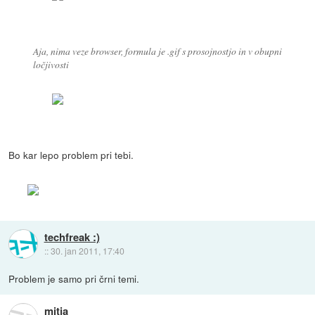
Aja, nima veze browser, formula je .gif s prosojnostjo in v obupni
ločjivosti
Bo kar lepo problem pri tebi.
techfreak :)
::
30. jan 2011, 17:40
Problem je samo pri črni temi.
mitja