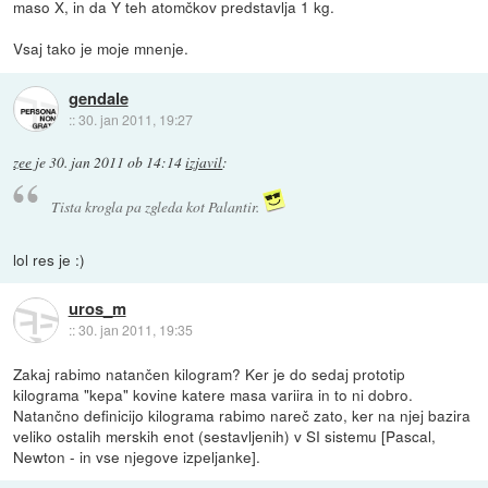
maso X, in da Y teh atomčkov predstavlja 1 kg.
Vsaj tako je moje mnenje.
gendale
::
30. jan 2011, 19:27
zee
je
30. jan 2011 ob 14:14
izjavil
:
Tista krogla pa zgleda kot Palantir.
lol res je :)
uros_m
::
30. jan 2011, 19:35
Zakaj rabimo natančen kilogram? Ker je do sedaj prototip
kilograma "kepa" kovine katere masa variira in to ni dobro.
Natančno definicijo kilograma rabimo nareč zato, ker na njej bazira
veliko ostalih merskih enot (sestavljenih) v SI sistemu [Pascal,
Newton - in vse njegove izpeljanke].