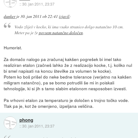
::
30. jan 2011, 23:37
dunker
je
30. jan 2011 ob 22:41
izjavil
:
Vodo zliješ v kocko, ki ima vsako stranico dolgo natančno 10 cm.
Meter pa je že
povsem natančno določen
.
Humorist.
Za domačo nalogo pa zračunaj kakšen pogrešek bi imel tako
realiziran etalon (začneš lahko že z realizacijo kocke, t.j. koliko nul
bi smel napisati na koncu številke za volumen te kocke).
Potem ko boš prišel do neke bedne tolerance (verjetno na kakšen
miligram natančno), pa se bomo potrudili še mi in poiskali
tehnologije, ki si jih s tamo slabim etalonom nesposoben izvesti.
Pa vrhovni etalon za temperaturo je določen s trojno točko vode.
Tlak pa je, kot že omenjeno, izpeljana veličina.
phong
::
30. jan 2011, 23:37