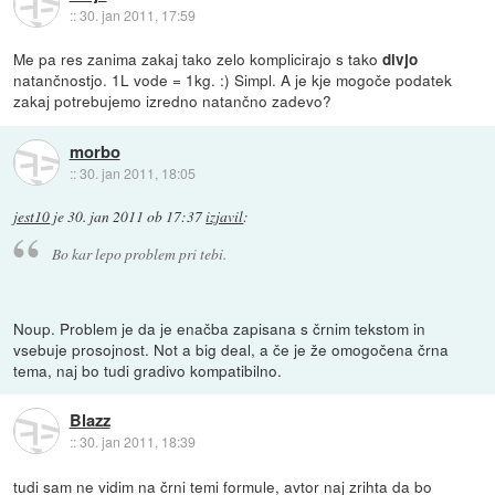
::
30. jan 2011, 17:59
Me pa res zanima zakaj tako zelo komplicirajo s tako
divjo
natančnostjo. 1L vode = 1kg. :) Simpl. A je kje mogoče podatek
zakaj potrebujemo izredno natančno zadevo?
morbo
::
30. jan 2011, 18:05
jest10
je
30. jan 2011 ob 17:37
izjavil
:
Bo kar lepo problem pri tebi.
Noup. Problem je da je enačba zapisana s črnim tekstom in
vsebuje prosojnost. Not a big deal, a če je že omogočena črna
tema, naj bo tudi gradivo kompatibilno.
Blazz
::
30. jan 2011, 18:39
tudi sam ne vidim na črni temi formule, avtor naj zrihta da bo