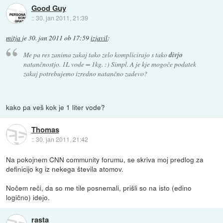
Good Guy
::
30. jan 2011, 21:39
mitja
je
30. jan 2011 ob 17:59
izjavil
:
Me pa res zanima zakaj tako zelo komplicirajo s tako
divjo
natančnostjo. 1L vode = 1kg. :) Simpl. A je kje mogoče podatek
zakaj potrebujemo izredno natančno zadevo?
kako pa veš kok je 1 liter vode?
Thomas
::
30. jan 2011, 21:42
Na pokojnem CNN community forumu, se skriva moj predlog za
definicijo kg iz nekega števila atomov.
Nočem reči, da so me tile posnemali, prišli so na isto (edino
logično) idejo.
rasta