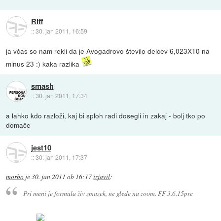
Riff
::
30. jan 2011, 16:59
ja včas so nam rekli da je Avogadrovo število delcev 6,023X10 na
minus 23 :) kaka razlika
smash
::
30. jan 2011, 17:34
a lahko kdo razloži, kaj bi sploh radi dosegli in zakaj - bolj tko po
domače
jest10
::
30. jan 2011, 17:37
morbo
je
30. jan 2011 ob 16:17
izjavil
:
Pri meni je formula živ zmazek, ne glede na zoom. FF 3.6.15pre