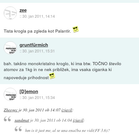
zee
::
30. jan 2011, 14:14
Tista krogla pa zgleda kot Palantir.
gruntfürmich
::
30. jan 2011, 15:31
bah. takšno monokristalno kroglo, ki ima btw. TOČNO število
atomov za 1kg in ne nek približek, ima vsaka ciganka ki
napoveduje prihodnost
[D]emon
::
30. jan 2011, 15:34
Zheegec
je
30. jan 2011 ob 14:07
izjavil
:
sandmat
je
30. jan 2011 ob 14:04
izjavil
:
hm is it just me, al se una enačba ne vidi(FF 3.6)?