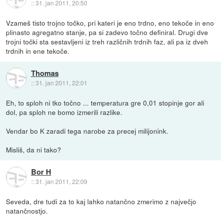
::
31. jan 2011, 20:50
Vzameš tisto trojno točko, pri kateri je eno trdno, eno tekoče in eno
plinasto agregatno stanje, pa si zadevo točno definiral. Drugi dve
trojni točki sta sestavljeni iz treh različnih trdnih faz, ali pa iz dveh
trdnih in ene tekoče.
Thomas
::
31. jan 2011, 22:01
Eh, to sploh ni tko točno ... temperatura gre 0,01 stopinje gor ali
dol, pa sploh ne bomo izmerili razlike.
Vendar bo K zaradi tega narobe za precej milijonink.
Misliš, da ni tako?
Bor H
::
31. jan 2011, 22:09
Seveda, dre tudi za to kaj lahko natančno zmerimo z največjo
natančnostjo.