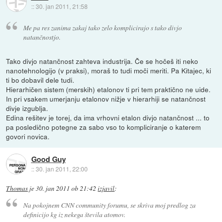
::
30. jan 2011, 21:58
Me pa res zanima zakaj tako zelo komplicirajo s tako divjo
natančnostjo.
Tako divjo natančnost zahteva industrija. Če se hočeš iti neko
nanotehnologijo (v praksi), moraš to tudi moči meriti. Pa Kitajec, ki
ti bo dobavil dele tudi.
Hierarhičen sistem (merskih) etalonov ti pri tem praktično ne uide.
In pri vsakem umerjanju etalonov nižje v hierarhiji se natančnost
divje izgublja.
Edina rešitev je torej, da ima vrhovni etalon divjo natančnost ... to
pa posledično potegne za sabo vso to kompliciranje o katerem
govori novica.
Good Guy
::
30. jan 2011, 22:00
Thomas
je
30. jan 2011 ob 21:42
izjavil
:
Na pokojnem CNN community forumu, se skriva moj predlog za
definicijo kg iz nekega števila atomov.