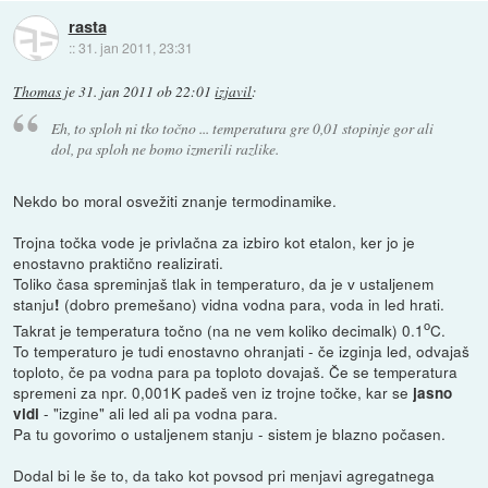
rasta
::
31. jan 2011, 23:31
Thomas
je
31. jan 2011 ob 22:01
izjavil
:
Eh, to sploh ni tko točno ... temperatura gre 0,01 stopinje gor ali
dol, pa sploh ne bomo izmerili razlike.
Nekdo bo moral osvežiti znanje termodinamike.
Trojna točka vode je privlačna za izbiro kot etalon, ker jo je
enostavno praktično realizirati.
Toliko časa spreminjaš tlak in temperaturo, da je v ustaljenem
stanju
(dobro premešano) vidna vodna para, voda in led hrati.
!
o
Takrat je temperatura točno (na ne vem koliko decimalk) 0.1
C.
To temperaturo je tudi enostavno ohranjati - če izginja led, odvajaš
toploto, če pa vodna para pa toploto dovajaš. Če se temperatura
spremeni za npr. 0,001K padeš ven iz trojne točke, kar se
jasno
- "izgine" ali led ali pa vodna para.
vidi
Pa tu govorimo o ustaljenem stanju - sistem je blazno počasen.
Dodal bi le še to, da tako kot povsod pri menjavi agregatnega