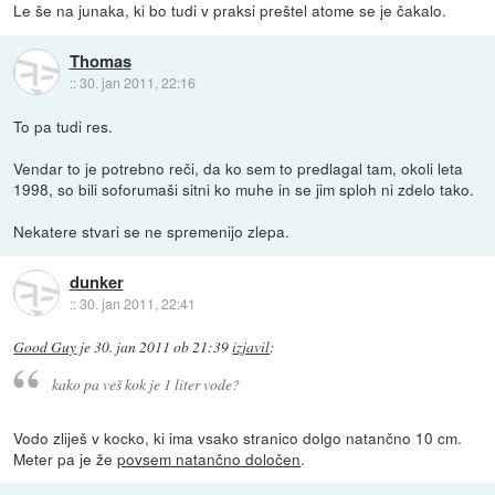
Le še na junaka, ki bo tudi v praksi preštel atome se je čakalo.
Thomas
::
30. jan 2011, 22:16
To pa tudi res.
Vendar to je potrebno reči, da ko sem to predlagal tam, okoli leta
1998, so bili soforumaši sitni ko muhe in se jim sploh ni zdelo tako.
Nekatere stvari se ne spremenijo zlepa.
dunker
::
30. jan 2011, 22:41
Good Guy
je
30. jan 2011 ob 21:39
izjavil
:
kako pa veš kok je 1 liter vode?
Vodo zliješ v kocko, ki ima vsako stranico dolgo natančno 10 cm.
Meter pa je že
povsem natančno določen
.