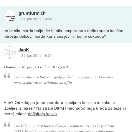
gruntfürmich
::
31. jan 2011, 14:50
ne bi bilo morda bolje, če bi bila temperatura definirana s kakšno
hitrostjo delcev, morda kar s cezijevimi, kot je sekunda?
JanK
::
31. jan 2011, 16:21
Thomas
je
30. jan 2011 ob 23:07
izjavil
:
Temperatura in tlak sta izpeljani količini iz mase. Zato moraš
maso definirati invariantno od njiju.
Huh? Od kdaj pa je temperatura izpeljana kolicina in kako jo
izpeljes iz mase? Na strani BIPM (mednarodnega urada za teze in
mere) takole
definirajo kelvin
The kelvin, unit of thermodynamic temperature, is the fraction
1/273.16 of the thermodynamic temperature of the triple point