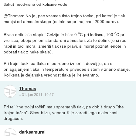
tlaku) neodvisna od kolicine vode.
@Thomas: No ja, pac vzames tisto trojno tocko, pri kateri je tlak
manjsi od atmosferskega (ostale so pri najmanj 2000 barov).
o
o
Bivsa definicija stopinj Celzija je bila: 0
C pri lediscu, 100
C pri
vreliscu, oboje pri eni standardni atmosferi. Za to definicijo si res
rabil in tudi moral izmeriti tlak (se pravi, si moral poznati enote in
odbrati tlak z neke skale).
Pri trojni tocki pa tlaka ni potrebno izmeriti, dovolj je, da s
prilagajanjem tlaka in temperature privedes sistem v znano stanje.
Koliksna je dejanska vrednost tlaka je irelevantno.
Thomas
::
31. jan 2011, 19:57
Pri tej "the trojni točki" mau spremeniš tlak, pa dobiš drugo "the
trojno točko". Sicer blizu, vendar K je zaradi tega malenkost
drugačen.
darksamurai