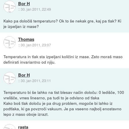
Bor H
::
30. jan 2011, 22:49
Kako pa določiš temperaturo? Ok to še nekak gre, kaj pa tlak? Ki
je izpeljan iz mase?
Thomas
::
30. jan 2011, 23:07
Temperatura in tlak sta izpeljani količini iz mase. Zato moraš maso
definirati invariantno od njiju.
Bor H
::
30. jan 2011, 23:11
Temperaturo bi še lahko na tist blesav način določu: 0 ledišče, 100
vrelišče, vmes linearno, pa tudi to je odvisno od tlaka
Kako boš tlak določu je pa drug problem, mogoče bi lahko iz
podtlaka, ki ga povzroči vakuum. Je pa vseeno najbolj enostavno
lepo z maso oboje izrazt.
rasta