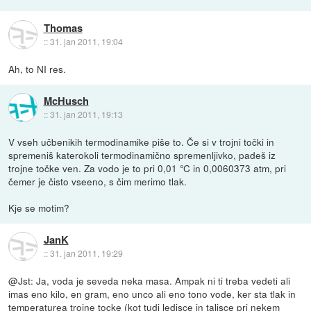
Thomas
::
31. jan 2011, 19:04
Ah, to NI res.
McHusch
::
31. jan 2011, 19:13
V vseh učbenikih termodinamike piše to. Če si v trojni točki in
spremeniš katerokoli termodinamično spremenljivko, padeš iz
trojne točke ven. Za vodo je to pri 0,01 °C in 0,0060373 atm, pri
čemer je čisto vseeno, s čim merimo tlak.
Kje se motim?
JanK
::
31. jan 2011, 19:29
@Jst: Ja, voda je seveda neka masa. Ampak ni ti treba vedeti ali
imas eno kilo, en gram, eno unco ali eno tono vode, ker sta tlak in
temperaturea trojne tocke (kot tudi ledisce in talisce pri nekem