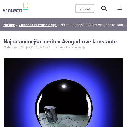
☰
Novice
»
Znanost in tehnologija
»
Najnatančnejša meritev Avogadrove konstante
Najnatančnejša meritev Avogadrove konstante
Matej Huš
::
30. jan 2011
ob 13:41
Znanost in tehnologija