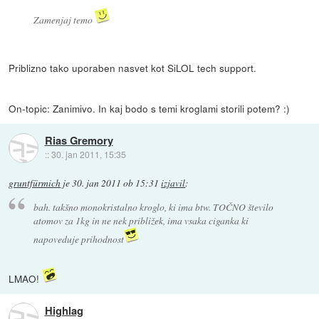
Zamenjaj temo
Priblizno tako uporaben nasvet kot SiLOL tech support.
On-topic: Zanimivo. In kaj bodo s temi kroglami storili potem? :)
Rias Gremory
::
30. jan 2011, 15:35
gruntfürmich
je
30. jan 2011 ob 15:31
izjavil
:
bah. takšno monokristalno kroglo, ki ima btw. TOČNO število
atomov za 1kg in ne nek približek, ima vsaka ciganka ki
napoveduje prihodnost
LMAO!
Highlag