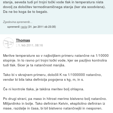
stanja, seveda tudi pri trojni točki vode tlak in temperatura nista
dovolj za določitev termodinamičnega stanja (ker sta soodvisna).
Da ne bo koga še to begalo.
Zgodovina sprememb…
spremenil:
rasta
(
31. jan 2011 ob 23:35
)
Thomas
::
1. feb 2011, 08:16
Meritve temperature so v najboljšem primeru natančne na 1/10000
stopinje. In to ravno pri trojni točki vode, kjer se pazljivo kontrolira
tudi tlak. Sicer je ta natančnost manjša.
Tako bi v skrajnem primeru, določili K na 1/1000000 natančno,
vendar bi bila taka definicija pogojena s kg, m, in s.
Če ni kontrole tlaka, je takšna meritev bolj ohlapna.
Po drugi strani, pa maso in hitrost merimo bistveno bolj natančno.
Milijardinko in bolje. Tako definiran Kelvin, eksplicitno definiran iz
mase, razdalje in časa, bi bil bistveno natančnejši in nesporen.