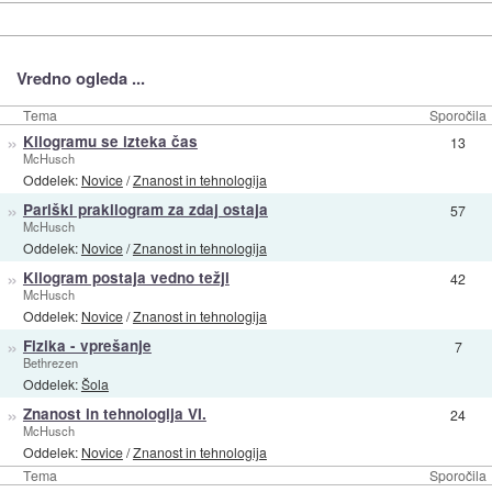
Vredno ogleda ...
Tema
Sporočila
»
Kilogramu se izteka čas
13
McHusch
Oddelek:
Novice
/
Znanost in tehnologija
»
Pariški prakilogram za zdaj ostaja
57
McHusch
Oddelek:
Novice
/
Znanost in tehnologija
»
Kilogram postaja vedno težji
42
McHusch
Oddelek:
Novice
/
Znanost in tehnologija
»
Fizika - vprešanje
7
Bethrezen
Oddelek:
Šola
»
Znanost in tehnologija VI.
24
McHusch
Oddelek:
Novice
/
Znanost in tehnologija
Tema
Sporočila