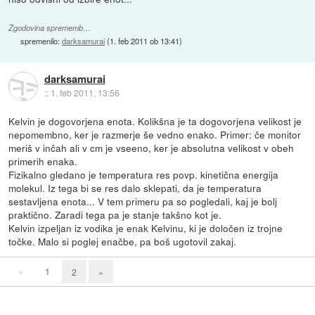
Zgodovina sprememb…
spremenilo:
darksamurai
(
1. feb 2011 ob 13:41
)
darksamurai
::
1. feb 2011, 13:56
Kelvin je dogovorjena enota. Kolikšna je ta dogovorjena velikost je
nepomembno, ker je razmerje še vedno enako. Primer: če monitor
meriš v inčah ali v cm je vseeno, ker je absolutna velikost v obeh
primerih enaka.
Fizikalno gledano je temperatura res povp. kinetična energija
molekul. Iz tega bi se res dalo sklepati, da je temperatura
sestavljena enota... V tem primeru pa so pogledali, kaj je bolj
praktično. Zaradi tega pa je stanje takšno kot je.
Kelvin izpeljan iz vodika je enak Kelvinu, ki je določen iz trojne
točke. Malo si poglej enačbe, pa boš ugotovil zakaj.
«
1
2
»