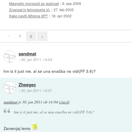
Magnetni monopoli so realnost
::
9. sep 2009
Znanost in tehnologija VI.
::
27. feb 2005
Kako naviti Athlona XP?
::
18. apr 2002
«
1
2
»
sandmat
::
30. jan 2011, 14:04
hm is it just me, al se una enačba ne vidi(FF 3.6)?
Zheegec
::
30. jan 2011, 14:07
sandmat
je
30. jan 2011 ob 14:04
izjavil
:
hm is it just me, al se una enačba ne vidi(FF 3.6)?
Zamenjaj temo