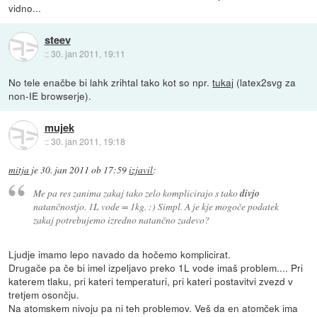
vidno...
steev
::
30. jan 2011, 19:11
No tele enačbe bi lahk zrihtal tako kot so npr.
tukaj
(latex2svg za
non-IE browserje).
mujek
::
30. jan 2011, 19:18
mitja
je
30. jan 2011 ob 17:59
izjavil
:
Me pa res zanima zakaj tako zelo komplicirajo s tako
divjo
natančnostjo. 1L vode = 1kg. :) Simpl. A je kje mogoče podatek
zakaj potrebujemo izredno natančno zadevo?
Ljudje imamo lepo navado da hočemo komplicirat.
Drugače pa če bi imel izpeljavo preko 1L vode imaš problem.... Pri
katerem tlaku, pri kateri temperaturi, pri kateri postavitvi zvezd v
tretjem osončju.
Na atomskem nivoju pa ni teh problemov. Veš da en atomček ima