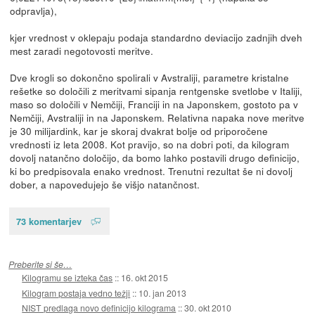
odpravlja)
,
kjer vrednost v oklepaju podaja standardno deviacijo zadnjih dveh
mest zaradi negotovosti meritve.
Dve krogli so dokončno spolirali v Avstraliji, parametre kristalne
rešetke so določili z meritvami sipanja rentgenske svetlobe v Italiji,
maso so določili v Nemčiji, Franciji in na Japonskem, gostoto pa v
Nemčiji, Avstraliji in na Japonskem. Relativna napaka nove meritve
je 30 milijardink, kar je skoraj dvakrat bolje od priporočene
vrednosti iz leta 2008. Kot pravijo, so na dobri poti, da kilogram
dovolj natančno določijo, da bomo lahko postavili drugo definicijo,
ki bo predpisovala enako vrednost. Trenutni rezultat še ni dovolj
dober, a napovedujejo še višjo natančnost.
73 komentarjev
Preberite si še…
Kilogramu se izteka čas
::
16. okt 2015
Kilogram postaja vedno težji
::
10. jan 2013
NIST predlaga novo definicijo kilograma
::
30. okt 2010