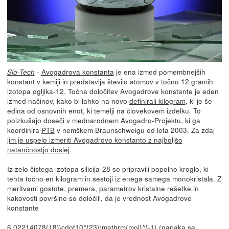
-
Avogadrova konstanta
je ena izmed pomembnejših
Slo-Tech
konstant v kemiji in predstavlja število atomov v točno 12 gramih
izotopa ogljika-12. Točna določitev Avogadrove konstante je eden
izmed načinov, kako bi lahko na novo
definirali kilogram
, ki je še
edina od osnovnih enot, ki temelji na človekovem izdelku. To
poizkušajo doseči v mednarodnem Avogadro-Projektu, ki ga
koordinira
PTB
v nemškem Braunschweigu od leta 2003. Za zdaj
jim je uspelo izmeriti Avogadrovo konstanto z najboljšo
natančnostjo doslej
.
Iz zelo čistega izotopa silicija-28 so pripravili popolno kroglo, ki
tehta točno en kilogram in sestoji iz enega samega monokristala. Z
meritvami gostote, premera, parametrov kristalne rešetke in
kakovosti površine so določili, da je vrednost Avogadrove
konstante
6,02214078(18)\cdot10^{23}\mathrm{mol}^{-1} (napaka se