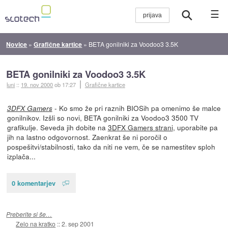
☰
Novice
»
Grafične kartice
»
BETA gonilniki za Voodoo3 3.5K
BETA gonilniki za Voodoo3 3.5K
luni
::
19. nov 2000
ob 17:27
Grafične kartice
- Ko smo že pri raznih BIOSih pa omenimo še malce
3DFX Gamers
gonilnikov. Izšli so novi, BETA gonilniki za Voodoo3 3500 TV
grafikulje. Seveda jih dobite na
3DFX Gamers strani
, uporabite pa
jih na lastno odgovornost. Zaenkrat še ni poročil o
pospešitvi/stabilnosti, tako da niti ne vem, če se namestitev sploh
izplača...
0 komentarjev
Preberite si še…
Zelo na kratko
::
2. sep 2001