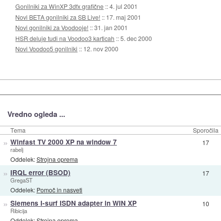
Gonilniki za WinXP 3dfx grafične
::
4. jul 2001
Novi BETA gonilniki za SB Live!
::
17. maj 2001
Novi gonilniki za Voodooje!
::
31. jan 2001
HSR deluje tudi na Voodoo3 karticah
::
5. dec 2000
Novi Voodoo5 gonilniki
::
12. nov 2000
Vredno ogleda ...
Tema
Sporočila
»
Winfast TV 2000 XP na window 7
17
rabelj
Oddelek:
Strojna oprema
»
IRQL error (BSOD)
17
GregaST
Oddelek:
Pomoč in nasveti
»
Siemens I-surf ISDN adapter in WIN XP
10
Ribicija
Oddelek:
Strojna oprema