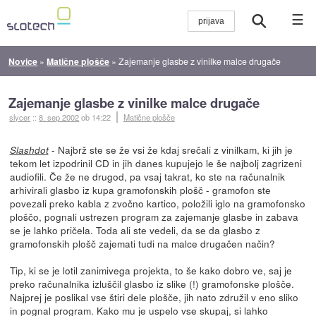
☰
Novice
»
Matične plošče
»
Zajemanje glasbe z vinilke malce drugače
Zajemanje glasbe z vinilke malce drugače
slycer
::
8. sep 2002
ob 14:22
Matične plošče
- Najbrž ste se že vsi že kdaj srečali z vinilkam, ki jih je
Slashdot
tekom let izpodrinil CD in jih danes kupujejo le še najbolj zagrizeni
audiofili. Če že ne drugod, pa vsaj takrat, ko ste na računalnik
arhivirali glasbo iz kupa gramofonskih plošč - gramofon ste
povezali preko kabla z zvočno kartico, položili iglo na gramofonsko
ploščo, pognali ustrezen program za zajemanje glasbe in zabava
se je lahko pričela. Toda ali ste vedeli, da se da glasbo z
gramofonskih plošč zajemati tudi na malce drugačen način?
Tip, ki se je lotil zanimivega projekta, to še kako dobro ve, saj je
preko računalnika izluščil glasbo iz slike (!) gramofonske plošče.
Najprej je poslikal vse štiri dele plošče, jih nato združil v eno sliko
in pognal program. Kako mu je uspelo vse skupaj, si lahko