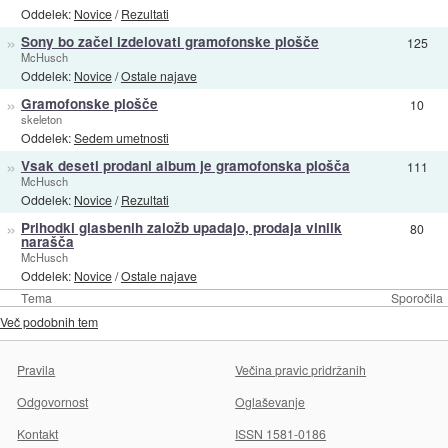
Oddelek:
Novice
/
Rezultati
»
Sony bo začel izdelovati gramofonske plošče
125
McHusch
Oddelek:
Novice
/
Ostale najave
»
Gramofonske plošče
10
skeleton
Oddelek:
Sedem umetnosti
»
Vsak deseti prodani album je gramofonska plošča
111
McHusch
Oddelek:
Novice
/
Rezultati
»
Prihodki glasbenih založb upadajo, prodaja vinilk
80
narašča
McHusch
Oddelek:
Novice
/
Ostale najave
Tema
Sporočila
Več podobnih tem
Pravila
Večina pravic pridržanih
Odgovornost
Oglaševanje
Kontakt
ISSN 1581-0186