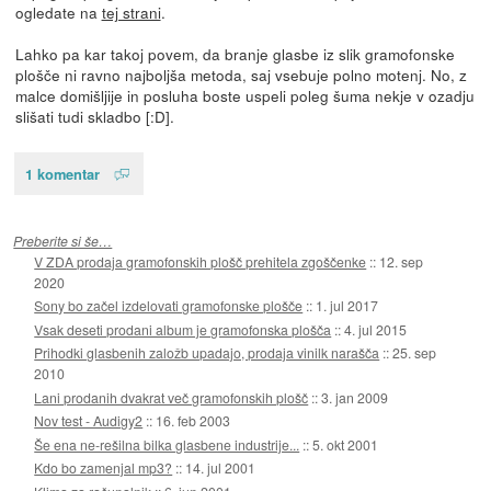
ogledate na
tej strani
.
Lahko pa kar takoj povem, da branje glasbe iz slik gramofonske
plošče ni ravno najboljša metoda, saj vsebuje polno motenj. No, z
malce domišljije in posluha boste uspeli poleg šuma nekje v ozadju
slišati tudi skladbo [:D].
1 komentar
Preberite si še…
V ZDA prodaja gramofonskih plošč prehitela zgoščenke
::
12. sep
2020
Sony bo začel izdelovati gramofonske plošče
::
1. jul 2017
Vsak deseti prodani album je gramofonska plošča
::
4. jul 2015
Prihodki glasbenih založb upadajo, prodaja vinilk narašča
::
25. sep
2010
Lani prodanih dvakrat več gramofonskih plošč
::
3. jan 2009
Nov test - Audigy2
::
16. feb 2003
Še ena ne-rešilna bilka glasbene industrije...
::
5. okt 2001
Kdo bo zamenjal mp3?
::
14. jul 2001