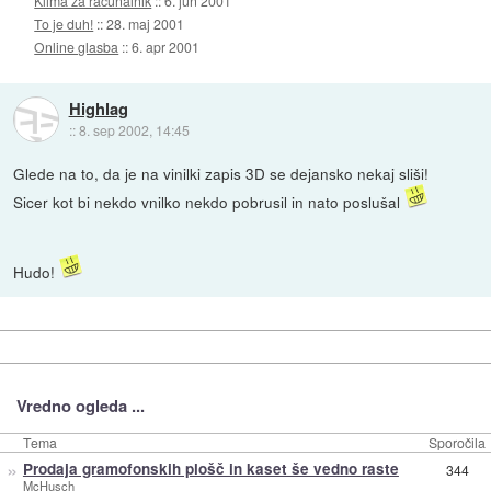
Klima za računalnik
::
6. jun 2001
To je duh!
::
28. maj 2001
Online glasba
::
6. apr 2001
Highlag
::
8. sep 2002, 14:45
Glede na to, da je na vinilki zapis 3D se dejansko nekaj sliši!
Sicer kot bi nekdo vnilko nekdo pobrusil in nato poslušal
Hudo!
Vredno ogleda ...
Tema
Sporočila
»
Prodaja gramofonskih plošč in kaset še vedno raste
344
McHusch