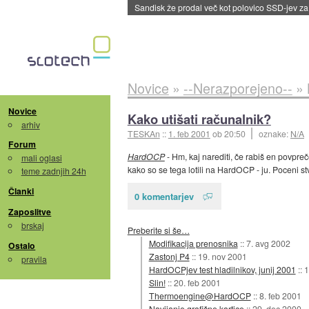
Sandisk že prodal več kot polovico SSD-jev za 
Novice
»
--Nerazporejeno--
»
Novice
Kako utišati računalnik?
arhiv
TESKAn
::
1. feb 2001
ob 20:50
oznake:
N/A
Forum
HardOCP
- Hm, kaj narediti, če rabiš en povpre
mali oglasi
kako so se tega lotili na HardOCP - ju. Poceni st
teme zadnjih 24h
Članki
0 komentarjev
Zaposlitve
brskaj
Preberite si še…
Modifikacija prenosnika
::
7. avg 2002
Ostalo
Zastonj P4
::
19. nov 2001
pravila
HardOCPjev test hladilnikov, junij 2001
::
1
Slin!
::
20. feb 2001
Thermoengine@HardOCP
::
8. feb 2001
Navijanje grafične kartice
::
29. dec 2000