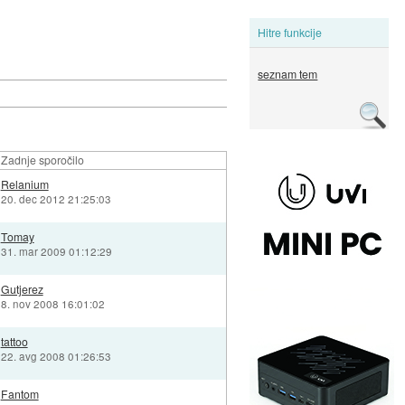
Hitre funkcije
seznam tem
Zadnje sporočilo
Relanium
20. dec 2012 21:25:03
Tomay
31. mar 2009 01:12:29
Gutjerez
8. nov 2008 16:01:02
tattoo
22. avg 2008 01:26:53
Fantom