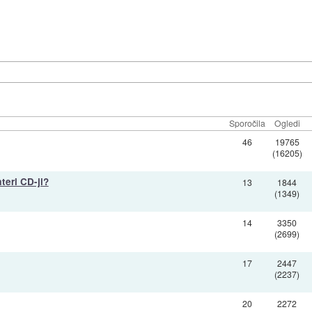
Sporočila
Ogledi
46
19765
(16205)
teri CD-ji?
13
1844
(1349)
14
3350
(2699)
17
2447
(2237)
20
2272