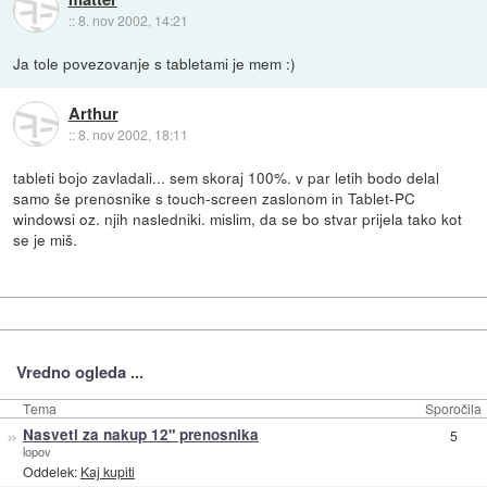
::
8. nov 2002, 14:21
Ja tole povezovanje s tabletami je mem :)
Arthur
::
8. nov 2002, 18:11
tableti bojo zavladali... sem skoraj 100%. v par letih bodo delal
samo še prenosnike s touch-screen zaslonom in Tablet-PC
windowsi oz. njih nasledniki. mislim, da se bo stvar prijela tako kot
se je miš.
Vredno ogleda ...
Tema
Sporočila
»
Nasveti za nakup 12" prenosnika
5
lopov
Oddelek:
Kaj kupiti