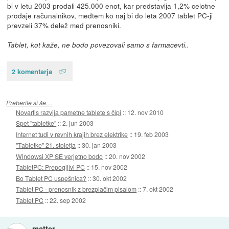
bi v letu 2003 prodali 425.000 enot, kar predstavlja 1,2% celotne
prodaje računalnikov, medtem ko naj bi do leta 2007 tablet PC-ji
prevzeli 37% delež med prenosniki.
Tablet, kot kaže, ne bodo povezovali samo s farmacevti..
2 komentarja
Preberite si še…
Novartis razvija pametne tablete s čipi
::
12. nov 2010
Spet "tabletke"
::
2. jun 2003
Internet tudi v revnih krajih brez elektrike
::
19. feb 2003
"Tabletke" 21. stoletja
::
30. jan 2003
Windowsi XP SE verjetno bodo
::
20. nov 2002
TabletPC: Prepogljivi PC
::
15. nov 2002
Bo Tablet PC uspešnica?
::
30. okt 2002
Tablet PC - prenosnik z brezplačim pisalom
::
7. okt 2002
Tablet PC
::
22. sep 2002
matter