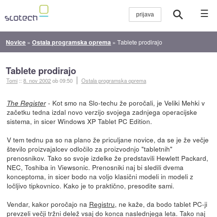
☰
Novice
»
Ostala programska oprema
»
Tablete prodirajo
Tablete prodirajo
Tomi
::
8. nov 2002
ob 09:50
Ostala programska oprema
- Kot smo na Slo-techu že poročali, je Veliki Mehki v
The Register
začetku tedna izdal novo verzijo svojega zadnjega operacijske
sistema, in sicer Windows XP Tablet PC Edition.
V tem tednu pa so na plano že priculjane novice, da se je že večje
število proizvajalcev odločilo za proizvodnjo "tabletnih"
prenosnikov. Tako so svoje izdelke že predstavili Hewlett Packard,
NEC, Toshiba in Viewsonic. Prenosniki naj bi sledili dvema
konceptoma, in sicer bodo na voljo klasični modeli in modeli z
ločljivo tipkovnico. Kako je to praktično, presodite sami.
Vendar, kakor poročajo na
Registru
, ne kaže, da bodo tablet PC-ji
prevzeli večji tržni delež vsaj do konca naslednjega leta. Tako naj