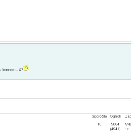
" z imenom... X?
Sporočila
Ogledi
Zad
10
5664
Ste
(4941)
12.