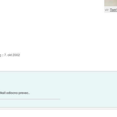
vir:
Tom'
m
::
7. okt 2002
0ksit odlocno prevec..