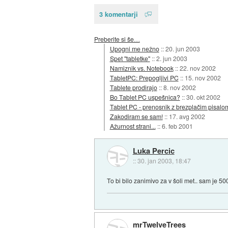
3 komentarji
Preberite si še…
Upogni me nežno
::
20. jun 2003
Spet "tabletke"
::
2. jun 2003
Namiznik vs. Notebook
::
22. nov 2002
TabletPC: Prepogljivi PC
::
15. nov 2002
Tablete prodirajo
::
8. nov 2002
Bo Tablet PC uspešnica?
::
30. okt 2002
Tablet PC - prenosnik z brezplačim pisalo
Zakodiram se sam!
::
17. avg 2002
Ažurnost strani...
::
6. feb 2001
Luka Percic
::
30. jan 2003, 18:47
To bi bilo zanimivo za v šoli met.. sam je 50
mrTwelveTrees