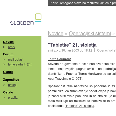
Kalshi omogoča stave na rezultate kliničnih pr
Novice
»
Operacijski sistemi
Novice
"Tabletke" 21. stoletja
arhiv
smilyxx
::
30. jan 2003
ob 18:12
Operacijski s
Forum
Tom's Hardware
-
mali oglasi
Seveda ne govorimo o tistih nadležnih tabletkah
teme zadnjih 24h
izmed najnovejših pogruntavščin na področj
Članki
dlančnikom. Prav na
Tom's Hardware
so spisali
Acer Travelmate C102Ti.
Zaposlitve
brskaj
Sposobnosti take napravice so podobne 2 let
pomnilnika. Za shranjevanje podatkov pa je navol
Ostalo
je začel širiti svojo ponudbo in na strojčku je 
pravila
malo razlikuje od različice za namiznike in pr
boste dobili
"tabletke" 21. stoletja
.