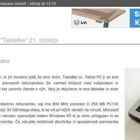
eizkusov zdravil
::
včeraj ob 12:10
»
"Tabletke" 21. stoletja
istemi
, ki jih moramo jesti, ko smo bolni. Tabletke oz. Tablet PC-ji so ene
u prenosnih računalnikov. So namreč križanci med notesnikom in
 kar zanimiv članek o njih. Vanj je vključena le ena tabletka in sicer
i staremu računalniku, saj ima 800 MHz procesor in 256 MB PC100
jo 30 GB trdega diska, ki se vrti pri 4200 obratih na minuto. Microsoft
bil naložen operacijski sistem Windows XP, ki je rahlo prilagojen in se
enosnike. Če združite mobilnost dlančnika in sposobnosti prenosnika