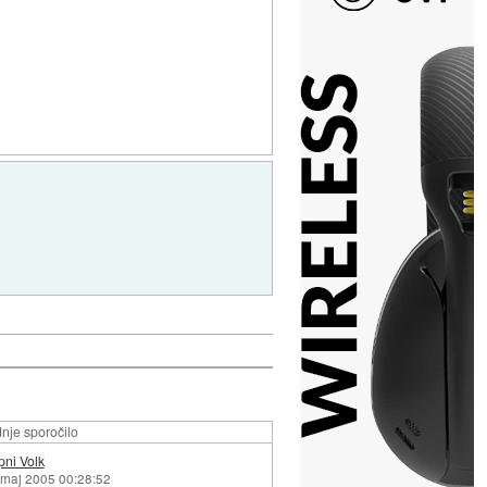
nje sporočilo
pni Volk
 maj 2005 00:28:52