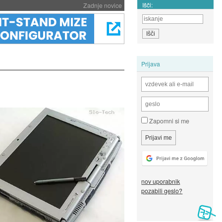
Išči:
Zadnje novice
Prijava
Zapomni si me
nov uporabnik
pozabili geslo?