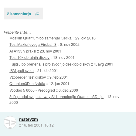
2 komentarja
Preberite si še…
Mozillin Quantum bo zamenjal Gecka
::
29. okt 2016
Test Maxtorjevega Fireball 3
::
8. nov 2002
ATA133 v praksi
::
23. nov 2001
Test 10k obratnih diskov
::
18. nov 2001
Fujitsu bo prenehal s proizvodnjo desktop diskov
::
4. avg 2001
IBM proti svetu
::
21. feb 2001
Vzporeden test diskov
::
9. feb 2001
Quantum3D in Nvidia
::
12. jan 2001
Voodoo 5 6000 - Predogled
::
6. dec 2000
3dfx prodal svojo 4 - way SLI tehnologijo Quantum3D - ju
::
13. nov
2000
matevzm
::
16. feb 2001, 16:12