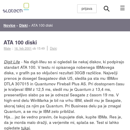
☰
Novice
»
Diski
»
ATA 100 diski
ATA 100 diski
Mate
::
16. feb 2001
ob 15:49
Diski
- Na digit-lifeu so si ogledali še nekaj diskov, ki podpirajo
Digit Life
standart ATA 100. V testu ni opisanega nobenega IBMovega
diska, v grafih pa so vključeni rezultati 30GB različice. Največji
prenos je dosegel Seagateov disk U5, sledila pa sta mu IBMov
DTLA 307015 in Quantumov FIreball Plus AS. Pri dostopnem času
je kraljeval IBM z 12,5 ms, sledil mu je Quantum z 13,4 ms,
presenetljivo slabo pa se je odrezal Seagate z časom 19 ms. V
high-end delu WinMarka je bil na vrhu IBM, sledil mu je Seagate,
skoraj takoj za njim pa Quantum. Pri Business delu pa je zmagal
Quantum, a se mu je IBM zelo približal.
Hja... jaz še vedno pravim, če kupujete disk, kupite IBMa. Res je,
da je morda malo dražji, a verjemite mi, splača se. Test si lahko
ogledate
tukaj
.