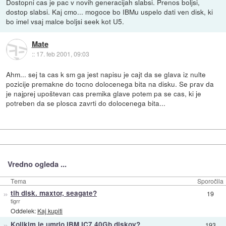
Dostopni cas je pac v novih generacijah slabsi. Prenos boljsi,
dostop slabsi. Kaj cmo... mogoce bo IBMu uspelo dati ven disk, ki
bo imel vsaj malce boljsi seek kot U5.
Mate
::
17. feb 2001, 09:03
Ahm... sej ta cas k sm ga jest napisu je cajt da se glava iz nulte
pozicije premakne do tocno dolocenega bita na disku. Se prav da
je najprej upoštevan cas premika glave potem pa se cas, ki je
potreben da se plosca zavrti do dolocenega bita...
Vredno ogleda ...
Tema
Sporočila
»
tih disk. maxtor, seagate?
19
tigrr
Oddelek:
Kaj kupiti
»
Kolikim je umrlo IBM IC7 40Gb diskov?
193