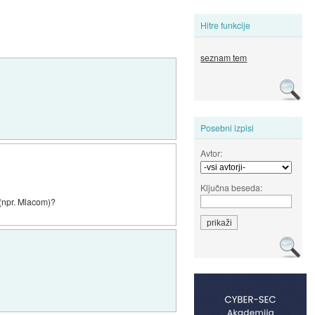
Hitre funkcije
seznam tem
Posebni izpisi
Avtor:
Ključna beseda:
 (npr. Mlacom)?