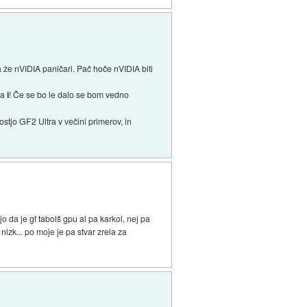
že nVIDIA paničari. Pač hoče nVIDIA biti
na
i
! Če se bo le dalo se bom vedno
stjo GF2 Ultra v večini primerov, in
čjo da je gf tabolš gpu al pa karkol, nej pa
nizk... po moje je pa stvar zrela za