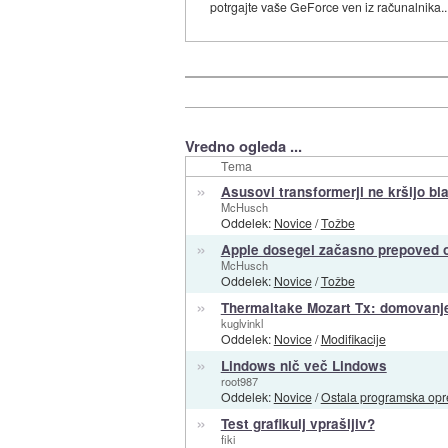
potrgajte vaše GeForce ven iz računalnika..
Vredno ogleda ...
Tema
»
Asusovi transformerji ne kršijo b
McHusch
Oddelek:
Novice
/
Tožbe
»
Apple dosegel začasno prepoved o
McHusch
Oddelek:
Novice
/
Tožbe
»
Thermaltake Mozart Tx: domovanje
kuglvinkl
Oddelek:
Novice
/
Modifikacije
»
Lindows nič več Lindows
root987
Oddelek:
Novice
/
Ostala programska op
»
Test grafikulj vprašljiv?
fiki