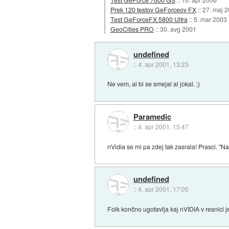
Prek 120 testov GeForceov FX
::
27. maj 
Test GeForceFX 5800 Ultra
::
5. mar 2003
GeoCities PRO
::
30. avg 2001
undefined
::
4. apr 2001, 13:23
Ne vem, al bi se smejal al jokal. ;)
Paramedic
::
4. apr 2001, 15:47
nVidia se mi pa zdej tak zasrala! Prasci. "N
undefined
::
4. apr 2001, 17:05
Folk končno ugotavlja kaj nVIDIA v resnici je