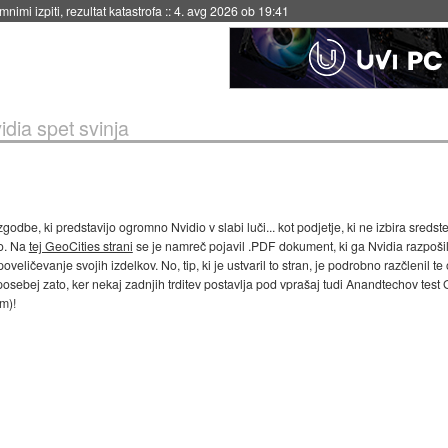
nimi izpiti, rezultat katastrofa
::
4. avg 2026 ob 19:41
idia spet svinja
zgodbe, ki predstavijo ogromno Nvidio v slabi luči... kot podjetje, ki ne izbira sred
co. Na
tej GeoCities strani
se je namreč pojavil .PDF dokument, ki ga Nvidia razpoši
eličevanje svojih izdelkov. No, tip, ki je ustvaril to stran, je podrobno razčlenil te o
osebej zato, ker nekaj zadnjih trditev postavlja pod vprašaj tudi Anandtechov tes
m)!