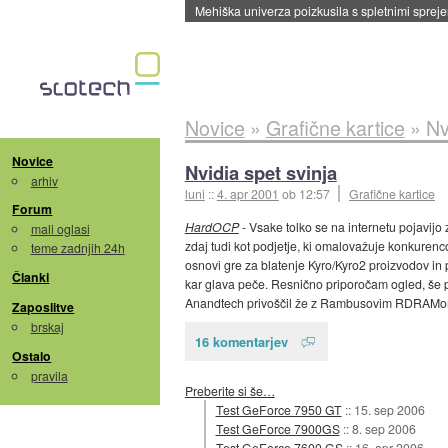
Mehiška univerza poizkusila s spletnimi sprejem
Novice
»
Grafične kartice
»
Nv
Novice
Nvidia spet svinja
arhiv
luni
::
4. apr 2001
ob 12:57
Grafične kartice
Forum
HardOCP
- Vsake tolko se na internetu pojavijo 
mali oglasi
zdaj tudi kot podjetje, ki omalovažuje konkuren
teme zadnjih 24h
osnovi gre za blatenje Kyro/Kyro2 proizvodov in pov
Članki
kar glava peče. Resnično priporočam ogled, še p
Anandtech privoščil že z Rambusovim RDRAMo
Zaposlitve
brskaj
16 komentarjev
Ostalo
pravila
Preberite si še…
Test GeForce 7950 GT
::
15. sep 2006
Test GeForce 7900GS
::
8. sep 2006
Test GeForce 7600 GS
::
16. apr 2006