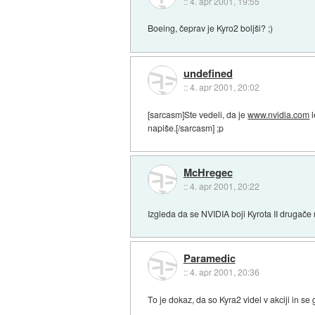
::
4. apr 2001, 19:55
Boeing, čeprav je Kyro2 boljši? ;)
undefined
::
4. apr 2001, 20:02
[sarcasm]Ste vedeli, da je
www.nvidia.com
l
napiše.[/sarcasm] ;p
McHregec
::
4. apr 2001, 20:22
Izgleda da se NVIDIA boji Kyrota II drugače n
Paramedic
::
4. apr 2001, 20:36
To je dokaz, da so Kyra2 videl v akciji in se 