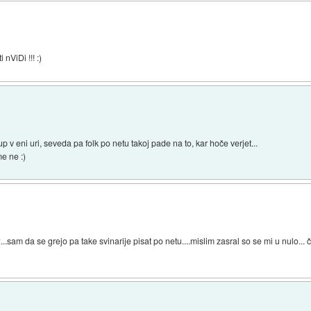
nViDi !!! :)
v eni uri, seveda pa folk po netu takoj pade na to, kar hoče verjet...
e ne :)
2...sam da se grejo pa take svinarije pisat po netu....mislim zasral so se mi u nulo.