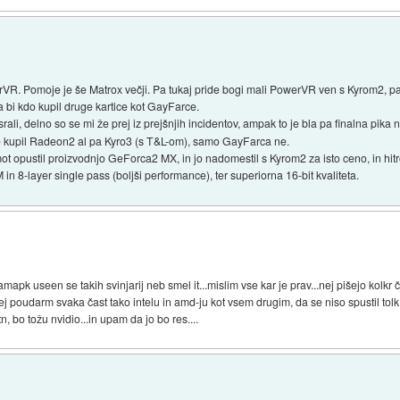
. Pomoje je še Matrox večji. Pa tukaj pride bogi mali PowerVR ven s Kyrom2, pa 
da bi kdo kupil druge kartice kot GayFarce.
li, delno so se mi že prej iz prejšnjih incidentov, ampak to je bla pa finalna pika 
je kupil Radeon2 al pa Kyro3 (s T&L-om), samo GayFarca ne.
ot opustil proizvodnjo GeForca2 MX, in jo nadomestil s Kyrom2 za isto ceno, in hitro
in 8-layer single pass (boljši performance), ter superiorna 16-bit kvaliteta.
. amapk useen se takih svinjarij neb smel it...mislim vse kar je prav...nej pišejo kolkr 
 nej poudarm svaka čast tako intelu in amd-ju kot vsem drugim, da se niso spustil tolk 
, bo tožu nvidio...in upam da jo bo res....