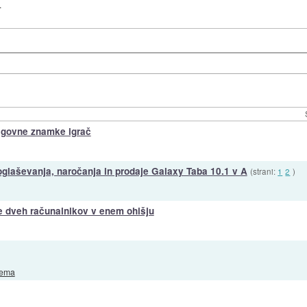
.
lagovne znamke igrač
glaševanja, naročanja in prodaje Galaxy Taba 10.1 v A
(strani:
1
2
)
 dveh računalnikov v enem ohišju
rema