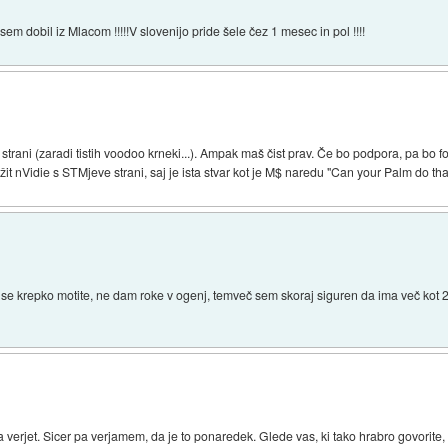
o sem dobil iz Mlacom !!!!!V slovenijo pride šele čez 1 mesec in pol !!!!
 strani (zaradi tistih voodoo krneki...). Ampak maš čist prav. Če bo podpora, pa bo f
žit nVidie s STMjeve strani, saj je ista stvar kot je M$ naredu "Can your Palm do tha
se krepko motite, ne dam roke v ogenj, temveč sem skoraj siguren da ima več kot 2x
ba verjet. Sicer pa verjamem, da je to ponaredek. Glede vas, ki tako hrabro govorite, 