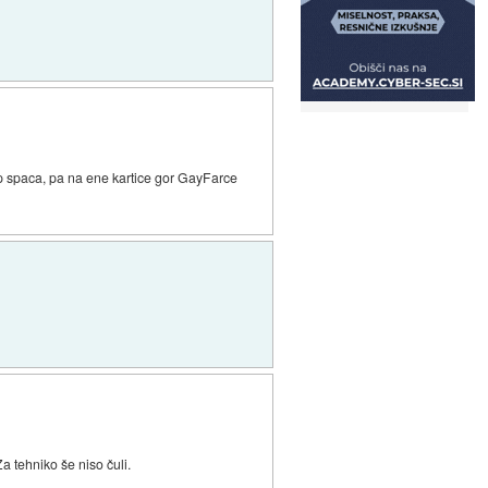
up spaca, pa na ene kartice gor GayFarce
Za tehniko še niso čuli.