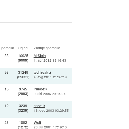
Sporočila
Ogledi
Zadnje sporočilo
33
10925
MrStein
(9009)
1. apr 2012 13:16:43
93
31249
techfreak :)
(29031)
4. avg 2011 21:37:19
15
3745
PrimozR
(2993)
9. okt 2006 20:34:24
12
3239
norvalk
(3239)
16. dec 2003 03:29:55
23
1802
Wulf
(1272)
23. jul 2001 17:19:10