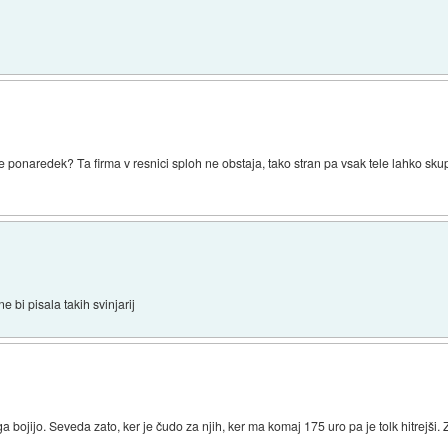
e ponaredek? Ta firma v resnici sploh ne obstaja, tako stran pa vsak tele lahko sk
e bi pisala takih svinjarij
ga bojijo. Seveda zato, ker je čudo za njih, ker ma komaj 175 uro pa je tolk hitrejši. 