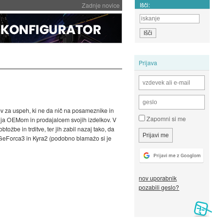
Išči:
Zadnje novice
Prijava
stev za uspeh, ki ne da nič na posameznike in
Zapomni si me
lja OEMom in prodajalcem svojih izdelkov. V
btožbe in trditve, ter jih zabil nazaj tako, da
t GeForca3 in Kyra2 (podobno blamažo si je
nov uporabnik
pozabili geslo?