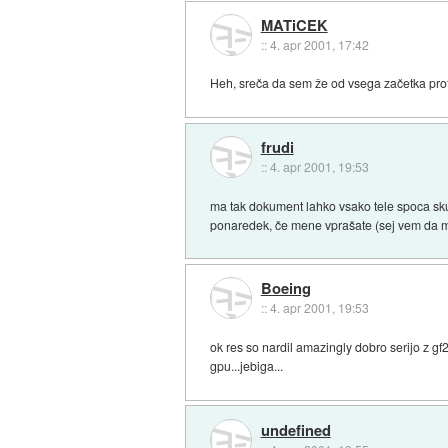
MATiCEK
::
4. apr 2001, 17:42
Heh, sreča da sem že od vsega začetka proti 
frudi
::
4. apr 2001, 19:53
ma tak dokument lahko vsako tele spoca skup 
ponaredek, če mene vprašate (sej vem da m
Boeing
::
4. apr 2001, 19:53
ok res so nardil amazingly dobro serijo z gf
gpu...jebiga...
undefined