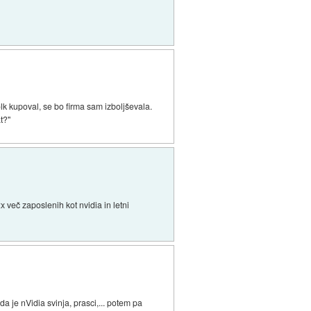
olk kupoval, se bo firma sam izboljševala.
t?"
 več zaposlenih kot nvidia in letni
da je nVidia svinja, prasci,... potem pa