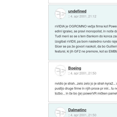
undefined
::
4. apr 2001, 21:12
nVIDIA je OGROMNO večja firma kot PowerVR
edini igralec, se pravi monopolist, in noče 
Tudi meni so se s tem člankom do konca zasra
izogibal nVIDII, pa bom nasledno rundo ra
Sicer se pa že govori naokoli, da bo Guillem
featursi, ki jih GF2 ne premore, kot so EMBM 
Boeing
::
4. apr 2001, 21:50
nvidio je strah...zelo zelo jo je strah kyra2..
pustijo druge firme in njih proce pr mir... tu
tožbo... in če bo (je) powerVR mičken pametn
Dalmatinc
::
4. apr 2001, 21:50