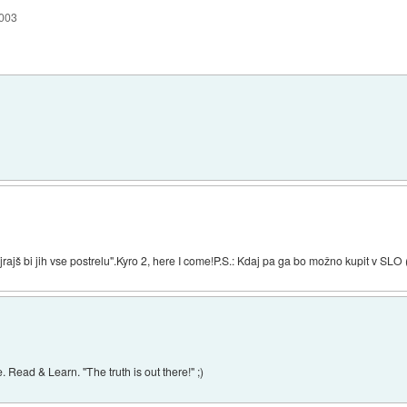
2003
ajrajš bi jih vse postrelu".Kyro 2, here I come!P.S.: Kdaj pa ga bo možno kupit v SLO
. Read & Learn. "The truth is out there!" ;)