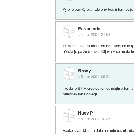
Kyro je pač Kyro.........le eno bed informacij
Paramedic
::
4. apr 2001, 21:58
IceMan: nisem si mislil, da bom kdaj na tvoji
nVidia je pa že čist domišljava.A se ne da to
Brody
::
5. apr 2001, 08:31
To, da je ST Microelectronics majhna forma 
prihodek takisto večji.
Huey P
::
5. apr 2001, 10:26
Vsako stvar, ki jo najdete na netu res ni tre