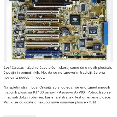
- Zadnje čase pišem skoraj samo še o novih ploščah,
Lost Circuits
čipovjih in pomnilnikih. No, da se ne izneverim tradiciji, še ena
novica iz podobnih logov.
Na spletni strani
Lost Circuits
so si ogledali še eno izmed mnogih
matičnih plošč na KT400 osnovi - Asusovo A7V8X. Potrudili so se
in spisali dolg in obširen, kar enajststranski
test
omenjene plošče.
Vsi, ki se odločate o nakupu nove osnovne plošče -
Klik!