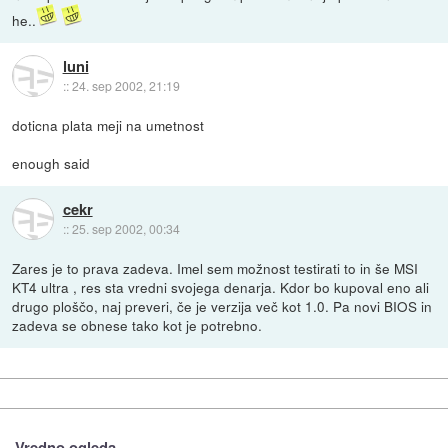
he..
luni
::
24. sep 2002, 21:19
doticna plata meji na umetnost
enough said
cekr
::
25. sep 2002, 00:34
Zares je to prava zadeva. Imel sem možnost testirati to in še MSI
KT4 ultra , res sta vredni svojega denarja. Kdor bo kupoval eno ali
drugo ploščo, naj preveri, če je verzija več kot 1.0. Pa novi BIOS in
zadeva se obnese tako kot je potrebno.
Vredno ogleda ...