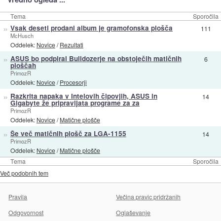
Tema
Sporočila
»
Vsak deseti prodani album je gramofonska plošča
111
McHusch
Oddelek:
Novice
/
Rezultati
»
ASUS bo podpiral Bulldozerje na obstoječih matičnih
6
ploščah
PrimozR
Oddelek:
Novice
/
Procesorji
»
Razkrita napaka v Intelovih čipovjih, ASUS in
14
Gigabyte že pripravljata programe za za
PrimozR
Oddelek:
Novice
/
Matične plošče
»
Še več matičnih plošč za LGA-1155
14
PrimozR
Oddelek:
Novice
/
Matične plošče
Tema
Sporočila
Več podobnih tem
Pravila
Večina pravic pridržanih
Odgovornost
Oglaševanje