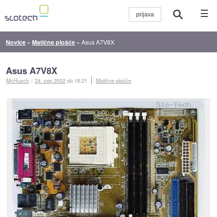
☰
Novice
»
Matične plošče
»
Asus A7V8X
Asus A7V8X
McHusch
::
24. sep 2002
ob 18:21
Matične plošče