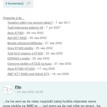
3 komentarji
Preberite si še…
Tevatron odkril nov osnovni delec?
::
7. apr 2011
Testi Intelovega sistema V8
::
7. jun 2007
Asus A7V8X
::
28. nov 2002
Abit KD7-RAID
::
30. sep 2002
Bogato obložena MSIjevka
::
27. sep 2002
Soyo KT400 plošča
::
25. sep 2002
Tudi ECS (pisano) s KT400
::
22. sep 2002
DDR400 v praksi
::
22. sep 2002
Osnovne plošče s KT333 na kupu
::
21. sep 2002
Asus A7V8X (KT400)
::
17. avg 2002
ABIT KT7-RAID proti ASUS A7V
::
16. nov 2000
Filo
::
24. sep 2002, 20:28
...he he sem se že mislu razpizdit zakaj hudiča objavlate samo
nove plošče za AMD-je......pol grem pa še mal nižje po strani...he