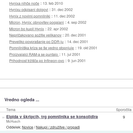
Hynixa nihče noče
::
13. feb 2010
Hynixu odpisani dolgovi
::
31. dec 2002
Hynix z novimi pomnilniki
::
11. dec 2002
Micron, Hynix: obnovitev pogajanj
::
4. sep 2002
Micron bo kupil Hynix
::
22. apr 2002
Nepričakovano sožitje velikanov
::
20. dec 2001
Preveliko povprašanje po DDR-ju
::
14. dec 2001
Pomnilniška kriza se še vedno stopnjuje
::
19. okt 2001
Proizvajalci RAM-a se puntajo
::
11. jul 2001
Prihodnost tržišča po Infineon-ovo
::
9. jun 2001
Vredno ogleda ...
Tema
Sporočila
»
Elpida v škripcih, trg pomnilnika se konsolidira
9
McHusch
Oddelek:
Novice
/
Nakupi / združitve / propadi