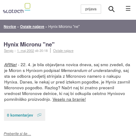
☰
Novice
»
Ostale najave
»
Hynix Micronu "ne"
Hynix Micronu "ne"
Sergio
::
1. maj 2002
ob 20:18
Ostale najave
- 22. 4. je bila objavljena novica dneva, saj smo zvedeli, da
ARNet
je Micron s Hynixom podpisal
, saj
Memorandum of understanding
sta se odbora podjetij strinjala z Micronovo namero o nakupu
Hynixa. Danes, le nekaj ur pred iztekom pogodbe, je Hynix zavrnil
Micronovo pogodbo. Razlog? Načrt naj bi znatno precenil
vrednost Micronove delnice, ki naj bi odkupila celotno Hynixovo
pomnilniško proizvodnjo.
Veselo na branje!
0 komentarjev
Preberite si še…