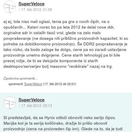
SuperVeloce
::
17. feb 2012, 01:58
ej ej, tole niso mali oglasi, tema pa gre o novih čipih, ne o
opuščenih... Kateri norec bo pa leta 2012 še delal nove ddr,
orginalne sdr in ostalih tisoč vrst, glede na zelo malo
povpraševanje (ne dosega niti približno proizvodnih kapacitet, ki so
potrebe za dobičkonosno proizvodnjo). Še DDR2 povpraševanje je
tako nizko, da bodo zaloge še dolgo, cene pa so zaradi ustavljene
proizvodnje umetno dvignjene. Cene starih tehnologij pa bi bile
precej nižje, če bi se delujoče komponente iz starih
desktopov/serverjev bolj masovno "reciklirale" nazaj na trg.
Zgodovina sprememb…
spremenil:
SuperVeloce
(
17. feb 2012 ob 02:01
)
SuperVeloce
::
17. feb 2012, 02:13
Si predstavljaš, da se Hynix odloči obnoviti neko serijo čipov.
Manjša kot je ta serija količinsko, dražje bi prišlo obnovit
proizvodnjo (cena na proizveden čip ivn). Glede na to, da je tudi