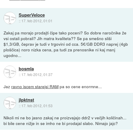
SuperVeloce
::
17. feb 2012, 01:01
Zakaj pa morajo prodajti čipe tako poceni? So dobre naročnike že
vsi ostali pobrali? Jih matra kvaliteta?? Se pa smešno sliši
$1,3/GB, čeprav je tudi v trgovini od cca. 5€/GB DDR3 naprej (4gb
ploščica) noro nizka cena, pa tudi za prenosnike ni kaj manj
ugodno...
bosmla
::
17. feb 2012, 01:37
Jaz
ravno iscem starejsi RAM
pa so cene enormne...
jlpktnst
::
17. feb 2012, 01:53
Nikoli mi ne bo jasno zakaj ne proizvajajo ddr2 v večjih količinah...
bi bile cene nižje in se imho ne bi prodajal slabo. Nimajo jajc?