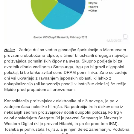
- Zadnje dni so vedno glasnejše špekulacije o Micronovem
Heise
prevzemu obubožane Elpide, s čimer bi ustvarili drugega največja
proizvajalca pomnilniških čipov na svetu. Skupno podjetje bi za
ovratnik dihalo vodilnemu Samsungu, trgu pa bi grozil oligopolni
položaj, ki bo lahko zvišal cene DRAM-pomnilnika. Zato se zadnje
dni vsi ukvarjajo z ravnanjem japonskih oblasti, ki lahko z
dokapitalizacijo (ali konverzijo posojil v lastniške deleže) še rešijo
Elpido pred propadom ali prevzemom.
Konsolidacija proizvajalcev elektronike ni nič novega, je pa v
zadnjem času nekoliko hitrejša. Na področju trdih diskov smo iz
nekdanjih sedmih proizvajalcev
dobili duopolni položaj
, ko trg v
celoti obvladujeta Seagate (ki je prevzel Samsung in Maxtor) in
Western Digital (ki je prevzel Hitachi, ta pa še pred tem IBM).
Toshiba je pohrustala Fujitsu, a je njen delež zanemarljiv. Podobna