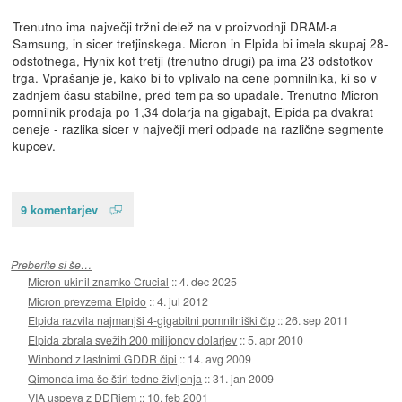
Trenutno ima največji tržni delež na v proizvodnji DRAM-a
Samsung, in sicer tretjinskega. Micron in Elpida bi imela skupaj 28-
odstotnega, Hynix kot tretji (trenutno drugi) pa ima 23 odstotkov
trga. Vprašanje je, kako bi to vplivalo na cene pomnilnika, ki so v
zadnjem času stabilne, pred tem pa so upadale. Trenutno Micron
pomnilnik prodaja po 1,34 dolarja na gigabajt, Elpida pa dvakrat
ceneje - razlika sicer v največji meri odpade na različne segmente
kupcev.
9 komentarjev
Preberite si še…
Micron ukinil znamko Crucial
::
4. dec 2025
Micron prevzema Elpido
::
4. jul 2012
Elpida razvila najmanjši 4-gigabitni pomnilniški čip
::
26. sep 2011
Elpida zbrala svežih 200 milijonov dolarjev
::
5. apr 2010
Winbond z lastnimi GDDR čipi
::
14. avg 2009
Qimonda ima še štiri tedne življenja
::
31. jan 2009
VIA uspeva z DDRjem
::
10. feb 2001