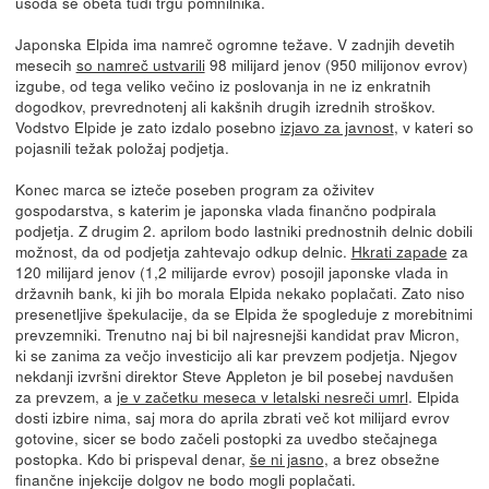
usoda se obeta tudi trgu pomnilnika.
Japonska Elpida ima namreč ogromne težave. V zadnjih devetih
mesecih
so namreč ustvarili
98 milijard jenov (950 milijonov evrov)
izgube, od tega veliko večino iz poslovanja in ne iz enkratnih
dogodkov, prevrednotenj ali kakšnih drugih izrednih stroškov.
Vodstvo Elpide je zato izdalo posebno
izjavo za javnost
, v kateri so
pojasnili težak položaj podjetja.
Konec marca se izteče poseben program za oživitev
gospodarstva, s katerim je japonska vlada finančno podpirala
podjetja. Z drugim 2. aprilom bodo lastniki prednostnih delnic dobili
možnost, da od podjetja zahtevajo odkup delnic.
Hkrati zapade
za
120 milijard jenov (1,2 milijarde evrov) posojil japonske vlada in
državnih bank, ki jih bo morala Elpida nekako poplačati. Zato niso
presenetljive špekulacije, da se Elpida že spogleduje z morebitnimi
prevzemniki. Trenutno naj bi bil najresnejši kandidat prav Micron,
ki se zanima za večjo investicijo ali kar prevzem podjetja. Njegov
nekdanji izvršni direktor Steve Appleton je bil posebej navdušen
za prevzem, a
je v začetku meseca v letalski nesreči umrl
. Elpida
dosti izbire nima, saj mora do aprila zbrati več kot milijard evrov
gotovine, sicer se bodo začeli postopki za uvedbo stečajnega
postopka. Kdo bi prispeval denar,
še ni jasno
, a brez obsežne
finančne injekcije dolgov ne bodo mogli poplačati.