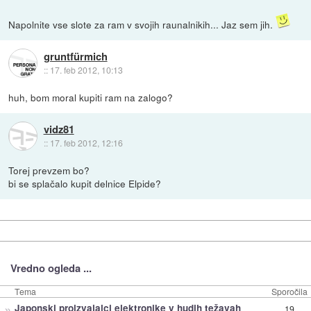
Napolnite vse slote za ram v svojih raunalnikih... Jaz sem jih.
gruntfürmich
::
17. feb 2012, 10:13
huh, bom moral kupiti ram na zalogo?
vidz81
::
17. feb 2012, 12:16
Torej prevzem bo?
bi se splačalo kupit delnice Elpide?
Vredno ogleda ...
Tema
Sporočila
»
Japonski proizvajalci elektronike v hudih težavah
19