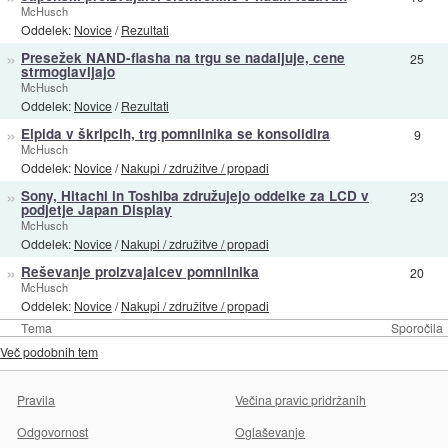
McHusch
Oddelek:
Novice
/
Rezultati
»
Presežek NAND-flasha na trgu se nadaljuje, cene
25
strmoglavljajo
McHusch
Oddelek:
Novice
/
Rezultati
»
Elpida v škripcih, trg pomnilnika se konsolidira
9
McHusch
Oddelek:
Novice
/
Nakupi / združitve / propadi
»
Sony, Hitachi in Toshiba združujejo oddelke za LCD v
23
podjetje Japan Display
McHusch
Oddelek:
Novice
/
Nakupi / združitve / propadi
»
Reševanje proizvajalcev pomnilnika
20
McHusch
Oddelek:
Novice
/
Nakupi / združitve / propadi
Tema
Sporočila
Več podobnih tem
Pravila
Večina pravic pridržanih
Odgovornost
Oglaševanje