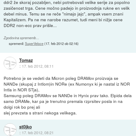
ddr2 že skoraj pozabljen, nebi potrebovali velike serije za popolno
zasičenost trga. Cene močno padejo in proizvodnja rukne en velik
debel minus. Temu se ne reče "nimajo jajc", ampak vsem znani
Kapitalizem. Pa ne me narobe razumet, tudi meni bi nižje cene
DDR2 non-ecc prav prišle...
Zgodovina sprememb…
spremenil:
SuperVeloce
(
17. feb 2012 ob 02:16
)
Tomaz
::
17. feb 2012, 08:11
Potrebno je se vedeti da Micron poleg DRAMov proizvaja se
NANDe (skupaj z Intlom)in NORe (ex Numonyx ki je nastal iz NOR
Intla in NOR STja),
Samsung poleg DRAMov se NANDe in Hynix prav tako. Elpida dela
samo DRAMe, kar pa je trenutno premala rzprsitev posla in na
dolgi rok bo prej ali
slej prevzeta s strani nekoga velikega.
st0jko
::
17. feb 2012, 08:21