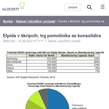
☰
Novice
»
Nakupi / združitve / propadi
»
Elpida v škripcih, trg pomnilnika se konsolidira
Elpida v škripcih, trg pomnilnika se konsolidira
Matej Huš
::
16. feb 2012
ob 23:41
Nakupi / združitve / propadi