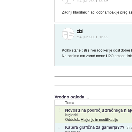
::
4. jun 2001, 00:06
Zadnji hladilnik hladi dobr ampak je preglas
zizi
::
4. jun 2001, 16:22
Kolko stane tisti silverado ker je dost dober h
Ne zanima ma zarad mene H2O ampak tista s
Vredno ogleda ...
Tema
!
Novosti na področju zračnega hlaj
kuglvinkl
Oddelek:
Hlajenje in modifikacije
»
Katera grafična za gamerja???
(str
zupanman