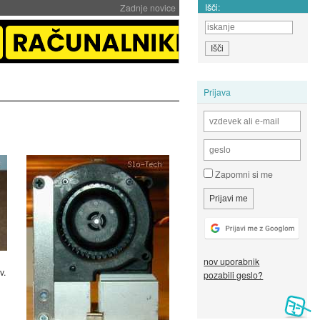
Išči:
Zadnje novice
Prijava
Zapomni si me
nov uporabnik
v.
pozabili geslo?