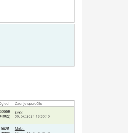
Ogledi
Zadnje sporočilo
50559
yayo
34062)
30. okt 2024 16:50:40
19825
Meizu