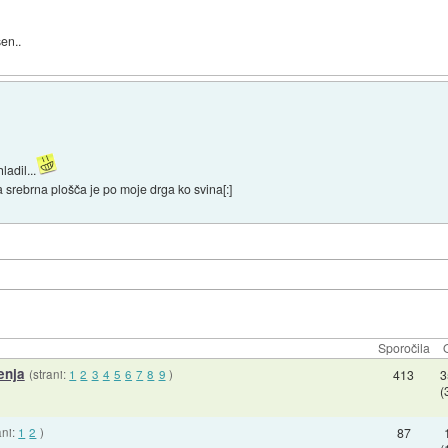
en..
ladil...
rebrna plošča je po moje drga ko svina[:]
Sporočila
enja
(strani:
1
2
3
4
5
6
7
8
9
)
413
3
(
ani:
1
2
)
87