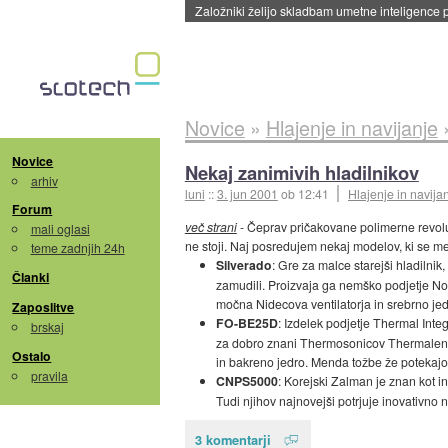
Založniki želijo skladbam umetne inteligence pr
Novice
»
Hlajenje in navijanje
Novice
Nekaj zanimivih hladilnikov
arhiv
luni
::
3. jun 2001
ob 12:41
Hlajenje in navija
Forum
več strani
- Čeprav pričakovane polimerne revoluc
mali oglasi
ne stoji. Naj posredujem nekaj modelov, ki se me
teme zadnjih 24h
Silverado
: Gre za malce starejši hladilnik,
Članki
zamudili. Proizvaja ga nemško podjetje No
močna Nidecova ventilatorja in srebrno jed
Zaposlitve
FO-BE25D
: Izdelek podjetje Thermal Integ
brskaj
za dobro znani Thermosonicov Thermalengine
Ostalo
in bakreno jedro. Menda tožbe že potekajo
pravila
CNPS5000
: Korejski Zalman je znan kot i
Tudi njihov najnovejši potrjuje inovativno 
3 komentarji