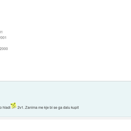
01
2001
 2000
o hladi
2v1. Zanima me kje bi se ga dalu kupit