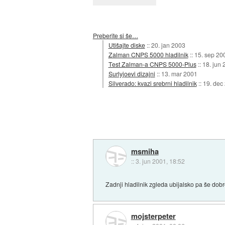
Preberite si še…
Utišajte diske
::
20. jan 2003
Zalman CNPS 5000 hladilnik
::
15. sep 20
Test Zalman-a CNPS 5000-Plus
::
18. jun 
Surlyjoevi dizajni
::
13. mar 2001
Silverado: kvazi srebrni hladilnik
::
19. dec
msmiha
::
3. jun 2001, 18:52
Zadnji hladilnik zgleda ubijalsko pa še dobr
mojsterpeter