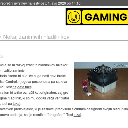
eprečiti uvrstitev na lestvice
::
1. avg 2026 ob 14:10
»
Nekaj zanimivih hladilnikov
nje
ije še ni razvoj zračnih hladilnikov nikakor
ni zdijo zanimivi:
 toda škoda bi bilo, če bi ga naši novi bralci
ise Control, njegova posebnosta pa sta dva
ro. Test
najdete tukaj
.
ration bi težko označil kot originalen, saj gre
 hladilnik, ki so mu dodali večji ventilator
, test pa
tukaj
.
novativen proizvajalec, ki je zaslovel predvsem s čudnim designom svojih hladilniko
naravo podjetja, saj je resnično "drugačen". Test
tukaj
.