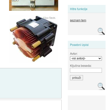
Hitre funkcije
seznam tem
Posebni izpisi
Avtor:
Ključna beseda: