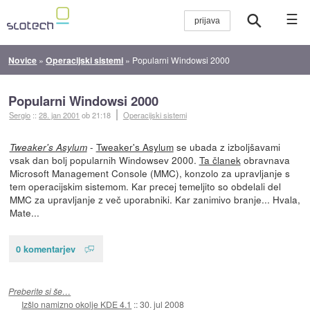
☰
Novice
»
Operacijski sistemi
»
Popularni Windowsi 2000
Popularni Windowsi 2000
Sergio
::
28. jan 2001
ob 21:18
Operacijski sistemi
-
Tweaker's Asylum
se ubada z izboljšavami
Tweaker's Asylum
vsak dan bolj popularnih Windowsev 2000.
Ta članek
obravnava
Microsoft Management Console (MMC), konzolo za upravljanje s
tem operacijskim sistemom. Kar precej temeljito so obdelali del
MMC za upravljanje z več uporabniki. Kar zanimivo branje... Hvala,
Mate...
0 komentarjev
Preberite si še…
Izšlo namizno okolje KDE 4.1
::
30. jul 2008