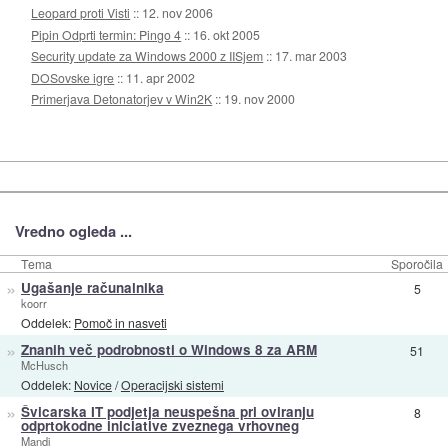
Leopard proti Visti
::
12. nov 2006
Pipin Odprti termin: Pingo 4
::
16. okt 2005
Security update za Windows 2000 z IISjem
::
17. mar 2003
DOSovske igre
::
11. apr 2002
Primerjava Detonatorjev v Win2K
::
19. nov 2000
Vredno ogleda ...
Tema
Sporočila
»
Ugašanje računalnika
5
koorr
Oddelek:
Pomoč in nasveti
»
Znanih več podrobnosti o Windows 8 za ARM
51
McHusch
Oddelek:
Novice
/
Operacijski sistemi
»
Švicarska IT podjetja neuspešna pri oviranju
8
odprtokodne iniciative zveznega vrhovneg
Mandi