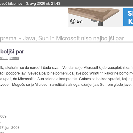
 tisoč bitcoinov
::
3. avg 2026 ob 21:43
oprema
»
Java, Sun in Microsoft niso najboljši par
boljši par
mska oprema
ik, s katerim se da narediti čuda stvari. Vendar se je Microsoft kljub vsesplošni zan
adil
podpore javi. Seveda pa to ne pomeni, da jave pod WinXP nikakor ne bomo mog
pa upati, da Microsoft in Sun skleneta kompromis. Gotovo se bo kdo vprašal, kaj je pr
zvedeli. Mogoče se je Microsoft naveličal stalnega tožarjenja s Sun-om glede jave. K
2009
4
27. jun 2003
002