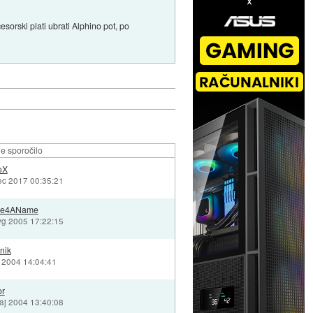
sorski plati ubrati Alphino pot, po
e sporočilo
eX
ec 2017 00:35:21
e4AName
vg 2005 17:22:15
nik
n 2004 14:04:41
or
aj 2004 13:40:08