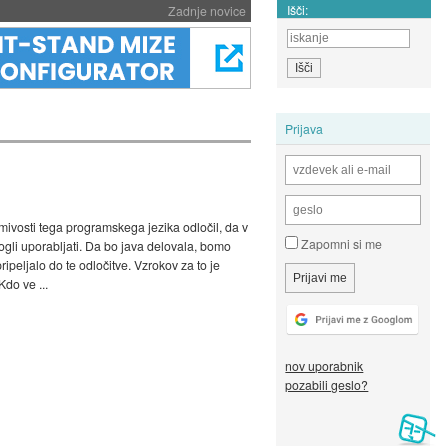
Išči:
Zadnje novice
Prijava
imivosti tega programskega jezika odločil, da v
Zapomni si me
li uporabljati. Da bo java delovala, bomo
ipeljalo do te odločitve. Vzrokov za to je
do ve ...
nov uporabnik
pozabili geslo?