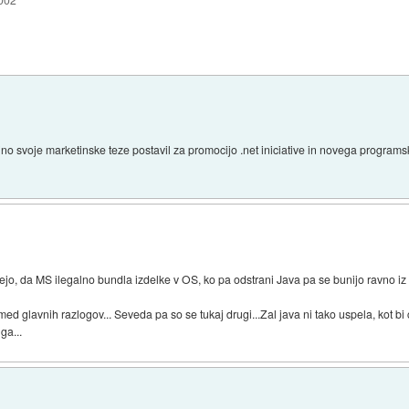
ino svoje marketinske teze postavil za promocijo .net iniciative in novega programs
jejo, da MS ilegalno bundla izdelke v OS, ko pa odstrani Java pa se bunijo ravno i
d glavnih razlogov... Seveda pa so se tukaj drugi...Zal java ni tako uspela, kot bi
ga...