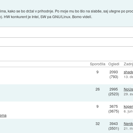
ima, kako se bo držal v prihodnje. Po moje mu bo šlo na slabše, saj utegne po proce
). HW konkurent je Intel, SW pa GNU/Linux. Bomo videli.
Sporočila
Ogledi
Zadnj
9
2093
shad
(793)
13. d
26
2995
NoUs
(2523)
29. a
9
3675
koper
(3675)
6. ju
rema
32
3943
Nerd
(3501)
21. m