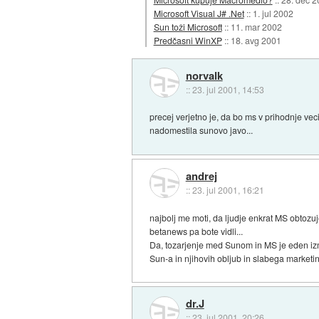
Microsoft Visual J# .Net
::
1. jul 2002
Sun toži Microsoft
::
11. mar 2002
Predčasni WinXP
::
18. avg 2001
norvalk
::
23. jul 2001, 14:53
precej verjetno je, da bo ms v prihodnje vec
nadomestila sunovo javo...
andrej
::
23. jul 2001, 16:21
najbolj me moti, da ljudje enkrat MS obtozu
betanews pa bote vidli...
Da, tozarjenje med Sunom in MS je eden izme
Sun-a in njihovih obljub in slabega marketin
dr.J
::
23. jul 2001, 20:26