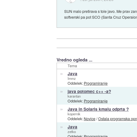
SUN malo pretirava s tole javo. Me prav zan
softverski pa pot SCO (Santa Cruz Operaion
Vredno ogleda ...
Tema
»
Java
Immz
Oddelek:
Programiranje
»
java potomec c++ -a?
karantan
Oddelek:
Programiranje
»
Java in Solaris kmalu odprta ?
kopernik
Oddelek:
Novice
/
Ostala programska op
»
Java
zetko
Oddelek:
Programiranje