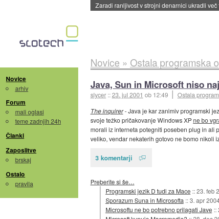
Zaradi ranljivost v strojni denarnici ukradli več
Novice
»
Ostala programska 
Novice
Java, Sun in Microsoft niso naj
arhiv
slycer
::
23. jul 2001
ob 12:49
Ostala progra
Forum
The inquirer
- Java je kar zanimiv programski jez
mali oglasi
svoje težko pričakovanje Windows XP
ne bo vgr
teme zadnjih 24h
morali iz interneta potegniti poseben plug in ali 
Članki
veliko, vendar nekaterih gotovo ne bomo nikoli i
Zaposlitve
3 komentarji
brskaj
Ostalo
Preberite si še…
pravila
Programski jezik D tudi za Mace
::
23. feb 
Sporazum Suna in Microsofta
::
3. apr 200
Microsoftu ne bo potrebno prilagati Jave
::
Microsoft kupuje Macromedio?
::
28. dec 2