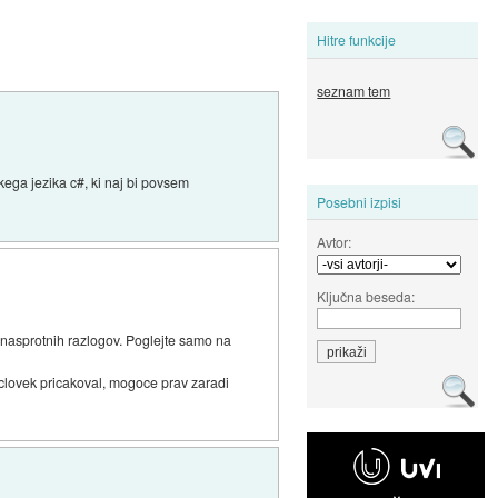
Hitre funkcije
seznam tem
kega jezika c#, ki naj bi povsem
Posebni izpisi
Avtor:
Ključna beseda:
z nasprotnih razlogov. Poglejte samo na
 clovek pricakoval, mogoce prav zaradi