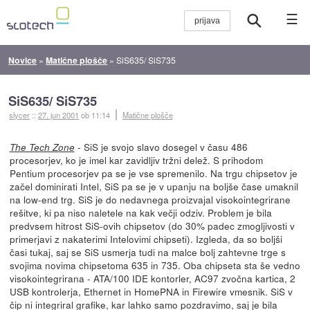
☰
Novice
»
Matične plošče
»
SiS635/ SiS735
SiS635/ SiS735
slycer
::
27. jun 2001
ob 11:14
Matične plošče
- SiS je svojo slavo dosegel v času 486
The Tech Zone
procesorjev, ko je imel kar zavidljiv tržni delež. S prihodom
Pentium procesorjev pa se je vse spremenilo. Na trgu chipsetov je
začel dominirati Intel, SiS pa se je v upanju na boljše čase umaknil
na low-end trg. SiS je do nedavnega proizvajal visokointegrirane
rešitve, ki pa niso naletele na kak večji odziv. Problem je bila
predvsem hitrost SiS-ovih chipsetov (do 30% padec zmogljivosti v
primerjavi z nakaterimi Intelovimi chipseti). Izgleda, da so boljši
časi tukaj, saj se SiS usmerja tudi na malce bolj zahtevne trge s
svojima novima chipsetoma 635 in 735. Oba chipseta sta še vedno
visokointegrirana - ATA/100 IDE kontorler, AC97 zvočna kartica, 2
USB kontrolerja, Ethernet in HomePNA in Firewire vmesnik. SiS v
čip ni integriral grafike, kar lahko samo pozdravimo, saj je bila