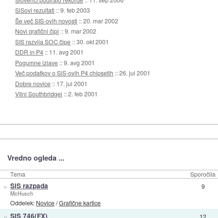
SiSovi rezultati
::
9. feb 2003
Še več SIS-ovih novosti
::
20. mar 2002
Novi grafični čipi
::
9. mar 2002
SIS razvija SOC čipe
::
30. okt 2001
DDR in P4
::
11. avg 2001
Pogumne izjave
::
9. avg 2001
Več podatkov o SiS-ovih P4 chipsetih
::
26. jul 2001
Dobre novice
::
17. jul 2001
VIini Southbridgei
::
2. feb 2001
Vredno ogleda ...
Tema
Sporočila
»
SiS razpada
9
McHusch
Oddelek:
Novice
/
Grafične kartice
»
SiS 746(FX)
12