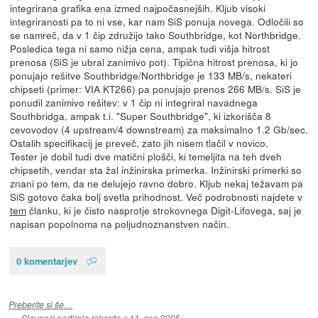
integrirana grafika ena izmed najpočasnejših. Kljub visoki
integriranosti pa to ni vse, kar nam SiS ponuja novega. Odločili so
se namreč, da v 1 čip združijo tako Southbridge, kot Northbridge.
Posledica tega ni samo nižja cena, ampak tudi višja hitrost
prenosa (SiS je ubral zanimivo pot). Tipična hitrost prenosa, ki jo
ponujajo rešitve Southbridge/Northbridge je 133 MB/s, nekateri
chipseti (primer: VIA KT266) pa ponujajo prenos 266 MB/s. SiS je
ponudil zanimivo rešitev: v 1 čip ni integriral navadnega
Southbridga, ampak t.i. "Super Southbridge", ki izkorišča 8
cevovodov (4 upstream/4 downstream) za maksimalno 1.2 Gb/sec.
Ostalih specifikacij je preveč, zato jih nisem tlačil v novico.
Tester je dobil tudi dve matični plošči, ki temeljita na teh dveh
chipsetih, vendar sta žal inžinirska primerka. Inžinirski primerki so
znani po tem, da ne delujejo ravno dobro. Kljub nekaj težavam pa
SiS gotovo čaka bolj svetla prihodnost. Več podrobnosti najdete v
tem
članku, ki je čisto nasprotje strokovnega Digit-Lifovega, saj je
napisan popolnoma na poljudnoznanstven način.
0 komentarjev
Preberite si še…
Slovenci podirajo rekorde
::
11. sep 2006