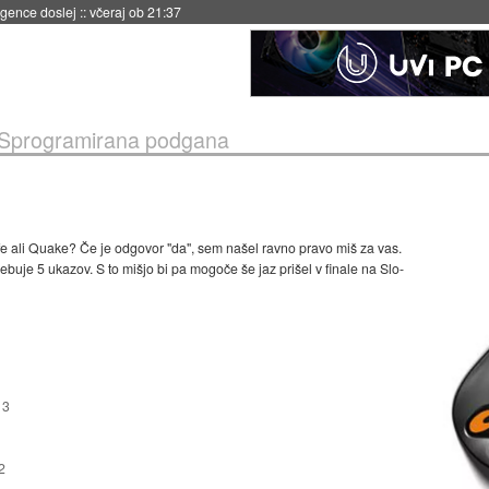
igence doslej
::
včeraj ob 21:37
Sprogramirana podgana
-Life ali Quake? Če je odgovor "da", sem našel ravno pravo miš za vas.
ebuje 5 ukazov. S to mišjo bi pa mogoče še jaz prišel v finale na Slo-
13
2