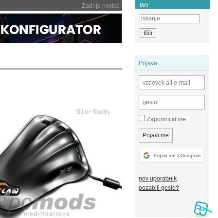
Išči:
Zadnje novice
Prijava
Zapomni si me
nov uporabnik
pozabili geslo?