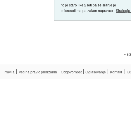
to je staro like 2 leti pa se sranje je
microsoft ma pa zakon napravco -
Strategi
« st
Pravila
Večina pravic pridržanih
Odgovornost
Oglaševanje
Kontakt
IS