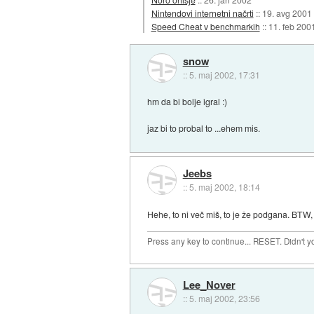
Nintendovi internetni načrti
::
19. avg 2001
Speed Cheat v benchmarkih
::
11. feb 200
snow
::
5. maj 2002, 17:31
hm da bi bolje igral :)
jaz bi to probal to ...ehem mis.
Jeebs
::
5. maj 2002, 18:14
Hehe, to ni več miš, to je že podgana. BTW,
Press any key to continue... RESET. Didn't 
Lee_Nover
::
5. maj 2002, 23:56