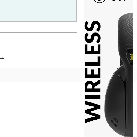
a »
Na vrh ^