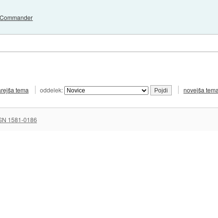
c Commander
arejša tema
oddelek:
novejša tem
SN 1581-0186