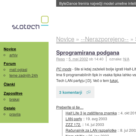
ByteDance trenira največji model umetne intel
Novice
»
--Nerazporejeno--
»
Novice
Sprogramirana podgana
arhiv
Reso
::
5. maj 2002
ob 14:40
oznake:
N/A
Forum
PC mods
- Ste si kdaj zaželeli bolje igrati Half
mali oglasi
Ima 9 programabilnih tipk in vsaka tipka lahko vs
teme zadnjih 24h
Tech LAN partyju [:D]. Več o tem
tukaj.
Članki
3 komentarji
Zaposlitve
brskaj
Preberite si še…
Ostalo
Half Life 3 je zaščitena znamka
::
4. okt 20
pravila
LAN party
::
19. avg 2003
ZZZ 172.
::
14. jul 2003
Računalnik za LAN razpaljotke
::
8. jul 200
Noro ohišje
::
26. jan 2002