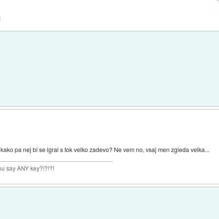
1
 kako pa nej bi se igral s tok velko zadevo? Ne vem no, vsaj men zgleda velka...
you say ANY key?!?!?!