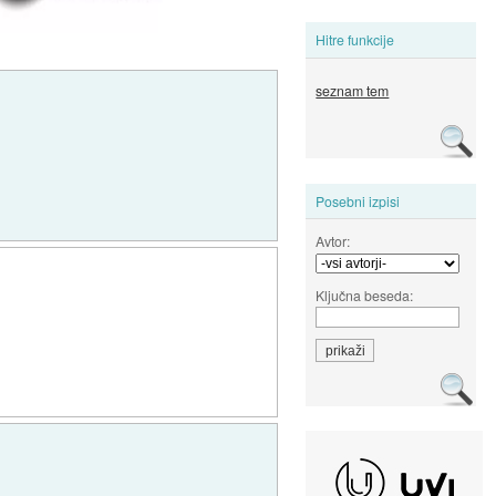
Hitre funkcije
seznam tem
Posebni izpisi
Avtor:
Ključna beseda: