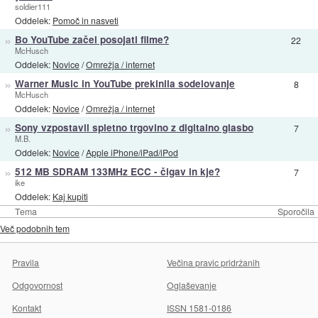
soldier111
Oddelek:
Pomoč in nasveti
»
Bo YouTube začel posojati filme?
22
McHusch
Oddelek:
Novice
/
Omrežja / internet
»
Warner Music in YouTube prekinila sodelovanje
8
McHusch
Oddelek:
Novice
/
Omrežja / internet
»
Sony vzpostavil spletno trgovino z digitalno glasbo
7
M.B.
Oddelek:
Novice
/
Apple iPhone/iPad/iPod
»
512 MB SDRAM 133MHz ECC - čigav in kje?
7
ike
Oddelek:
Kaj kupiti
Tema
Sporočila
Več podobnih tem
Pravila
Večina pravic pridržanih
Odgovornost
Oglaševanje
Kontakt
ISSN 1581-0186