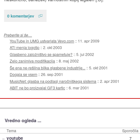
0 komentarjev
Preberite si še…
YouTube in UMG ustvarjata Vevo.com
::
11. apr 2009
ATi menja logotip
::
2. okt 2003
Glasbeno založništvo se spametuje?
::
5. jul 2002
Zelo zanimiva modifikacija
::
8. maj 2002
Še ena ne-rešilna bilka glasbene industrije...
::
5. okt 2001
Dogaja se vsem
::
26. sep 2001
MusicNet: glasba na podlagi naročniškega sistema
::
2. apr 2001
ABIT ne bo proizvajal GF3 kartic
::
6. mar 2001
Vredno ogleda ...
Tema
Sporočila
»
youtube
7