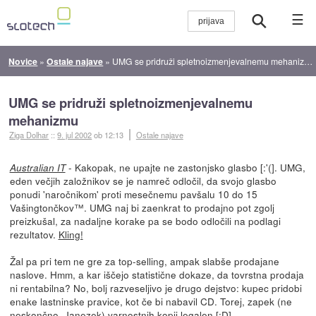
☰
Novice
»
Ostale najave
»
UMG se pridruži spletnoizmenjevalnemu mehanizmu
UMG se pridruži spletnoizmenjevalnemu
mehanizmu
Ziga Dolhar
::
9. jul 2002
ob 12:13
Ostale najave
- Kakopak, ne upajte ne zastonjsko glasbo [:'(]. UMG,
Australian IT
eden večjih založnikov se je namreč odločil, da svojo glasbo
ponudi 'naročnikom' proti mesečnemu pavšalu 10 do 15
Vašingtončkov™. UMG naj bi zaenkrat to prodajno pot zgolj
preizkušal, za nadaljne korake pa se bodo odločili na podlagi
rezultatov.
Kling!
Žal pa pri tem ne gre za top-selling, ampak slabše prodajane
naslove. Hmm, a kar iščejo statistične dokaze, da tovrstna prodaja
ni rentabilna? No, bolj razveseljivo je drugo dejstvo: kupec pridobi
enake lastninske pravice, kot če bi nabavil CD. Torej, zapek (ne
neskončno, Janezek) varnostnih kopij legalen [:D].