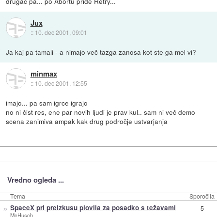
drugač pa... po Abortu pride Retry...
Jux
::
10. dec 2001, 09:01
Ja kaj pa tamali - a nimajo več tazga zanosa kot ste ga mel vi?
minmax
::
10. dec 2001, 12:55
imajo... pa sam igrce igrajo
no ni čist res, ene par novih ljudi je prav kul.. sam ni več demo
scena zanimiva ampak kak drug področje ustvarjanja
Vredno ogleda ...
Tema
Sporočila
»
SpaceX pri preizkusu plovila za posadko s težavami
5
McHusch