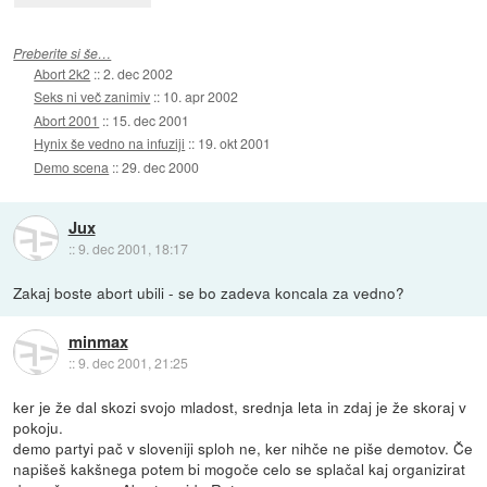
Preberite si še…
Abort 2k2
::
2. dec 2002
Seks ni več zanimiv
::
10. apr 2002
Abort 2001
::
15. dec 2001
Hynix še vedno na infuziji
::
19. okt 2001
Demo scena
::
29. dec 2000
Jux
::
9. dec 2001, 18:17
Zakaj boste abort ubili - se bo zadeva koncala za vedno?
minmax
::
9. dec 2001, 21:25
ker je že dal skozi svojo mladost, srednja leta in zdaj je že skoraj v
pokoju.
demo partyi pač v sloveniji sploh ne, ker nihče ne piše demotov. Če
napišeš kakšnega potem bi mogoče celo se splačal kaj organizirat