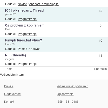
Oddelek:
Novice
/
Znanost in tehnologija
»
[C#] pixel scan z Thread
12
perooo25
Oddelek:
Programiranje
»
C# problem z kopiranjem
9
Guti
Oddelek:
Programiranje
»
funypictures.bat virus?
10
tonex23
Oddelek:
Pomoč in nasveti
»
Niti (threads)
14
megabit
Oddelek:
Programiranje
Tema
Sporočila
Več podobnih tem
Pravila
Večina pravic pridržanih
Odgovornost
Oglaševanje
Kontakt
ISSN 1581-0186