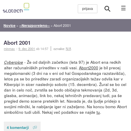
☰
Novice
»
--Nerazporejeno--
»
Abort 2001
Abort 2001
minmax
::
9. dec 2001
ob 14:57
oznake:
N/A
- Že od daljnih začetkov (leta 97) je Abort ena redkih
Cyberpipe
alter računalniških prireditev v naši vasi.
Abort2000
je bil precej
megalomanski (3 dni na v eni od hal Gospodarskega razstavišča),
letos pa se bo prireditev zaradi organizacijskih težav odvila kar v
Kiberpipi in sicer naslednjo soboto (15. decembra). Žural se bo cel
dan in celo noč, zvrstila se bodo običajna tekmovanja (2d, 3d,
glasba, animacije), link bo, nekaj tehničnih predavanj tudi, pa še
pregled demo scene preteklih let. Navada je, da ljudje pridejo s
svojimi mlinčki, le nabijanje iger ni zaželjeno. Na koncu bomo Abort
simbolično tudi ubili. Nekaj več podatkov se najde
tu
.
4 komentarji