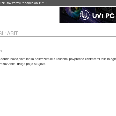
eizkusov zdravil
::
danes ob 12:10
I : ABIT
ce
 dobrih novic, vam lahko postrežem le s kakšnimi povprečno zanimivimi testi in ogl
rakov Abita, druga pa je MSIjeva.