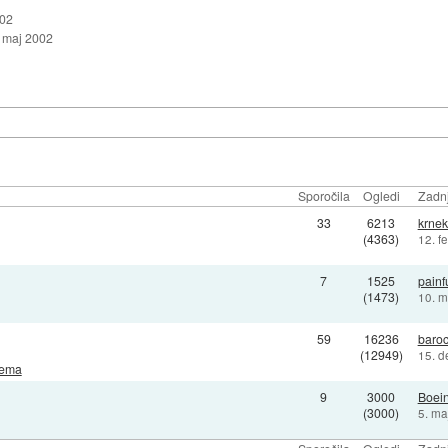
002
 maj 2002
Sporočila
Ogledi
Zadnj
33
6213
krne
(4363)
12. f
7
1525
painf
(1473)
10. m
59
16236
baro
(12949)
15. d
rema
9
3000
Boei
(3000)
5. ma