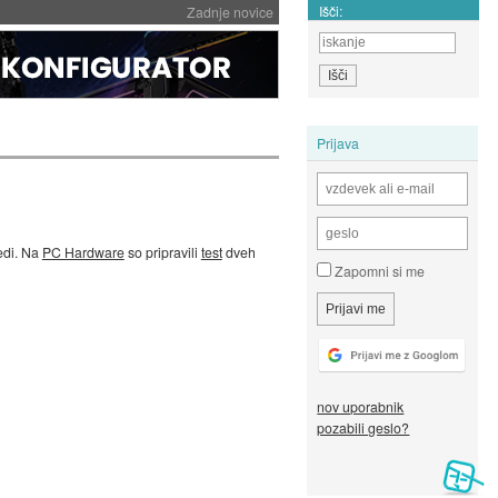
Išči:
Zadnje novice
Prijava
edi. Na
PC Hardware
so pripravili
test
dveh
Zapomni si me
nov uporabnik
pozabili geslo?