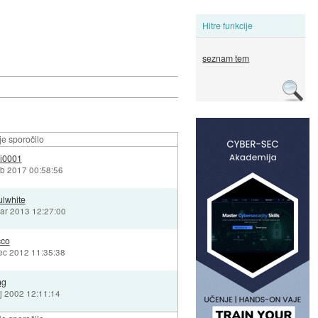
Hitre funkcije
seznam tem
e sporočilo
ki0001
eb 2017 00:58:56
ulwhite
ar 2013 12:27:00
cco
ec 2012 11:35:38
ng
j 2002 12:11:14