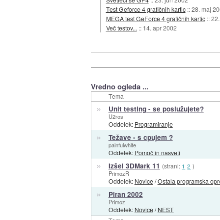
Test Geforce 4 grafičnih kartic
::
28. maj 2
MEGA test GeForce 4 grafičnih kartic
::
22.
Več testov...
::
14. apr 2002
Vredno ogleda ...
Tema
»
Unit testing - se poslužujete?
U2ros
Oddelek:
Programiranje
»
Težave - s cpujem ?
painfulwhite
Oddelek:
Pomoč in nasveti
»
Izšel 3DMark 11
(strani:
1
2
)
PrimozR
Oddelek:
Novice
/
Ostala programska op
»
Piran 2002
Primoz
Oddelek:
Novice
/
NEST