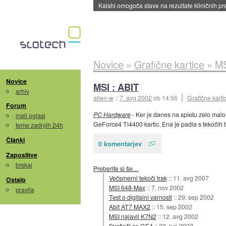
Kalshi omogoča stave na rezultate kliničnih pr
Novice
»
Grafične kartice
»
MS
Novice
MSI : ABIT
arhiv
alien-w
::
7. avg 2002
ob 14:56
Grafične karti
Forum
PC Hardware
- Ker je danes na spletu zelo malo
mali oglasi
GeForce4 Ti4400 kartic. Ena je padla s tekočih t
teme zadnjih 24h
Članki
0 komentarjev
Zaposlitve
brskaj
Preberite si še…
Večsmerni tekoči trak
::
11. avg 2007
Ostalo
MSI 648-Max
::
7. nov 2002
pravila
Test o digitalni varnosti
::
29. sep 2002
Abit AT7 MAX2
::
15. sep 2002
MSI najavil K7N2
::
12. avg 2002
Svetleči se GF4
::
23. jun 2002