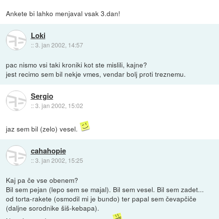
Ankete bi lahko menjaval vsak 3.dan!
Loki
::
3. jan 2002, 14:57
pac nismo vsi taki kroniki kot ste mislili, kajne?
jest recimo sem bil nekje vmes, vendar bolj proti treznemu.
Sergio
::
3. jan 2002, 15:02
jaz sem bil (zelo) vesel.
cahahopie
::
3. jan 2002, 15:25
Kaj pa če vse obenem?
Bil sem pejan (lepo sem se majal). Bil sem vesel. Bil sem zadet...
od torta-rakete (osmodil mi je bundo) ter papal sem čevapčiče
(daljne sorodnike šiš-kebapa).