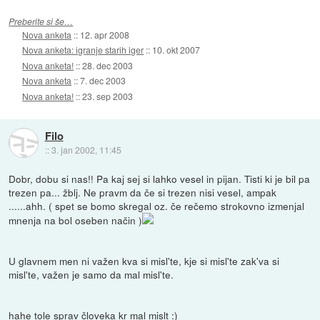
Preberite si še…
Nova anketa
::
12. apr 2008
Nova anketa: igranje starih iger
::
10. okt 2007
Nova anketa!
::
28. dec 2003
Nova anketa
::
7. dec 2003
Nova anketa!
::
23. sep 2003
Filo
::
3. jan 2002, 11:45
Dobr, dobu si nas!! Pa kaj sej si lahko vesel in pijan. Tisti ki je bil pa
trezen pa... žblj. Ne pravm da če si trezen nisi vesel, ampak
......ahh. ( spet se bomo skregal oz. če rečemo strokovno izmenjal
mnenja na bol oseben način )
U glavnem men ni važen kva si misl'te, kje si misl'te zak'va si
misl'te, važen je samo da mal misl'te.
hahe tole sprav človeka kr mal mislt :)