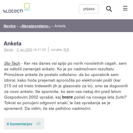
☰
Novice
»
--Nerazporejeno--
»
Anketa
Anketa
Sergio
::
2. jan 2002
ob 21:43
oznake:
N/A
- Ker res danes vsi spijo po norih novoletnih cagah, sem
Slo-Tech
se odločil zamenjati anketo. Ko je po nadmočnem rezultatu
Primoževe ankete že postalo odločeno, da bo uporabnik sam
izbiral, kako hoče prejemati sproročila po elektronski pošti (kar
215 od od tristo tridesetih jih je glasovalo za to), smo se dogovorili
za novo anketo. Se spomnite, ko sem vas nekaj dni pred letom
Gospodovim 2002 vprašal, kaj
počeli na novega leta žurki?
boste
Tokrat so ponujeni odgovori enaki, le čas vprašanja se je
spremenil. Da vidim, če ste psihično nadmočni.
8 komentarjev