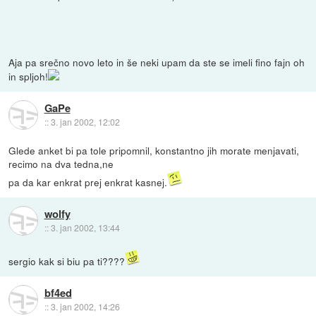
Aja pa srečno novo leto in še neki upam da ste se imeli fino fajn oh
in spljoh!
GaPe
::
3. jan 2002, 12:02
Glede anket bi pa tole pripomnil, konstantno jih morate menjavati,
recimo na dva tedna,ne
pa da kar enkrat prej enkrat kasnej.
wolfy
::
3. jan 2002, 13:44
sergio kak si biu pa ti????
bf4ed
::
3. jan 2002, 14:26