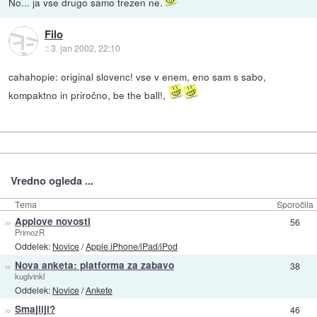
No... ja vse drugo samo trezen ne.
Filo
::
3. jan 2002, 22:10
cahahopie: original slovenc! vse v enem, eno sam s sabo,
kompaktno in priročno, be the ball!,
Vredno ogleda ...
Tema
Sporočila
»
Applove novosti
56
PrimozR
Oddelek:
Novice
/
Apple iPhone/iPad/iPod
»
Nova anketa: platforma za zabavo
38
kuglvinkl
Oddelek:
Novice
/
Ankete
»
Smajliji?
46