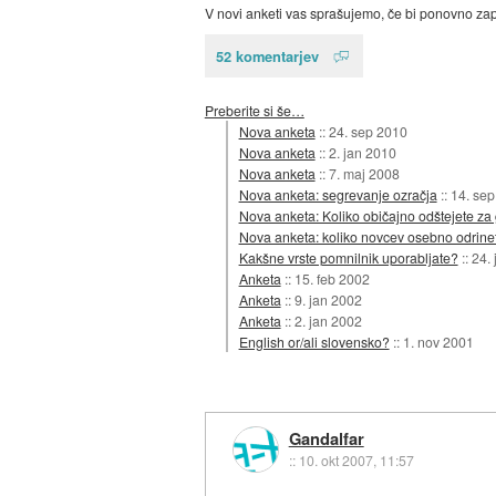
V novi anketi vas sprašujemo, če bi ponovno zapr
52 komentarjev
Preberite si še…
Nova anketa
::
24. sep 2010
Nova anketa
::
2. jan 2010
Nova anketa
::
7. maj 2008
Nova anketa: segrevanje ozračja
::
14. sep
Nova anketa: Koliko običajno odštejete za 
Nova anketa: koliko novcev osebno odrinete
Kakšne vrste pomnilnik uporabljate?
::
24. 
Anketa
::
15. feb 2002
Anketa
::
9. jan 2002
Anketa
::
2. jan 2002
English or/ali slovensko?
::
1. nov 2001
Gandalfar
::
10. okt 2007, 11:57