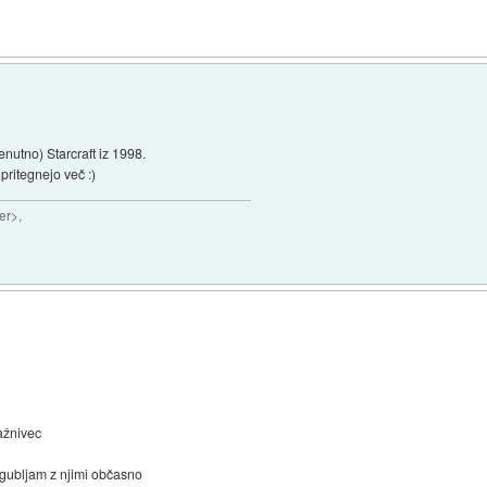
renutno) Starcraft iz 1998.
pritegnejo več :)
er>,
lažnivec
zgubljam z njimi občasno