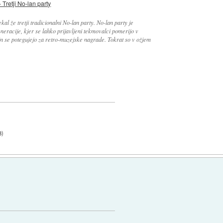
 Tretji No-lan party
kal že tretji tradicionalni No-lan party. No-lan party je
racije, kjer se lahko prijavljeni tekmovalci pomerijo v
in se potegujejo za retro-muzejske nagrade. Tokrat so v ožjem
8
)