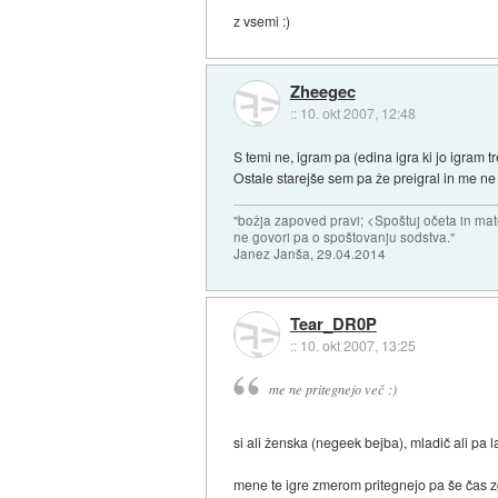
z vsemi :)
Zheegec
::
10. okt 2007, 12:48
S temi ne, igram pa (edina igra ki jo igram t
Ostale starejše sem pa že preigral in me ne 
"božja zapoved pravi; <Spoštuj očeta in mat
ne govori pa o spoštovanju sodstva."
Janez Janša, 29.04.2014
Tear_DR0P
::
10. okt 2007, 13:25
me ne pritegnejo več :)
si ali ženska (negeek bejba), mladič ali pa 
mene te igre zmerom pritegnejo pa še čas 