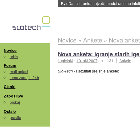
Spletne strani začele streči oglase za agente
Novice
»
Ankete
»
Nova anketa
Novice
Nova anketa: igranje starih ige
arhiv
kuglvinkl
::
10. okt 2007
ob 11:31
Ankete
Forum
Slo-Tech
- Rezultati prejšnje ankete:
mali oglasi
teme zadnjih 24h
Članki
Zaposlitve
brskaj
Ostalo
pravila