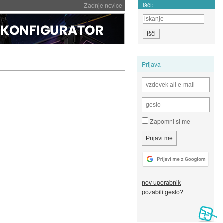
Išči:
Zadnje novice
Prijava
Zapomni si me
nov uporabnik
pozabili geslo?