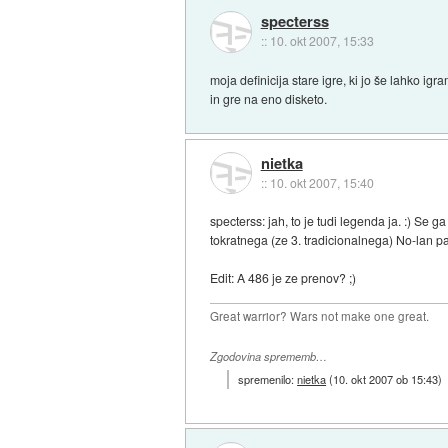
specterss
::
10. okt 2007, 15:33
moja definicija stare igre, ki jo še lahko ig
in gre na eno disketo.
nietka
::
10. okt 2007, 15:40
specterss: jah, to je tudi legenda ja. :) Se g
tokratnega (ze 3. tradicionalnega) No-lan pa
Edit: A 486 je ze prenov? ;)
Great warrior? Wars not make one great.
Zgodovina sprememb…
spremenilo:
nietka
(
10. okt 2007 ob 15:43
)