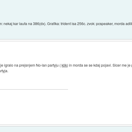
ram: nekaj kar laufa na 386(dx). Grafika: trident isa 256c. zvok: pcspeaker, morda adli
a je igralo na prejsnjem No-lan partyju (
klik
) in morda se se kdaj pojavi. Sicer me j
rtyja.