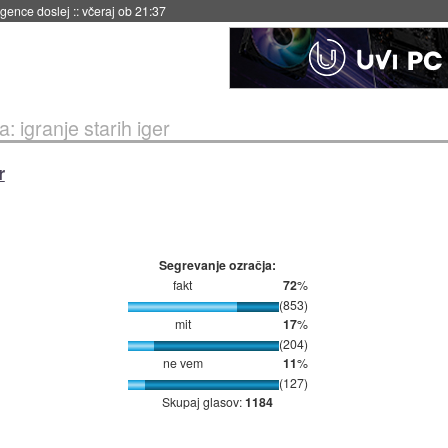
 umetne inteligence
::
včeraj ob 21:23
: igranje starih iger
r
Segrevanje ozračja:
fakt
72
%
(853)
mit
17
%
(204)
ne vem
11
%
(127)
Skupaj glasov:
1184