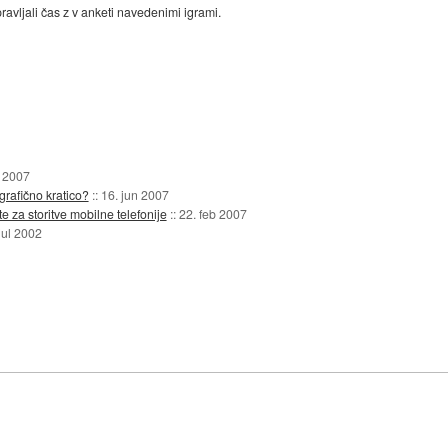
avljali čas z v anketi navedenimi igrami.
 2007
grafično kratico?
::
16. jun 2007
 za storitve mobilne telefonije
::
22. feb 2007
jul 2002