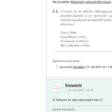
Ne pozabite:
Kiberpipin računalniški muzej -
V četrtek, 18. 10. 2007 bo v Kiberpipi pote
družaben dogodek za vse “gejmerske” gene
izbranih legendarnih računalniških igrah 
izboru igre:
Tetris (1986),
Dyna Blaster (1991),
Prehistorik 2 (1993) in
Micro Machines (1994).
Zgodovina sprememb…
spremenil:
Gandalfar
(
10. okt 2007 ob 11:5
Kenpachi
::
10. okt 2007, 12:18
S Tetrisom že zdaj zapravljam čas :D
Zaraki Kenpachi.