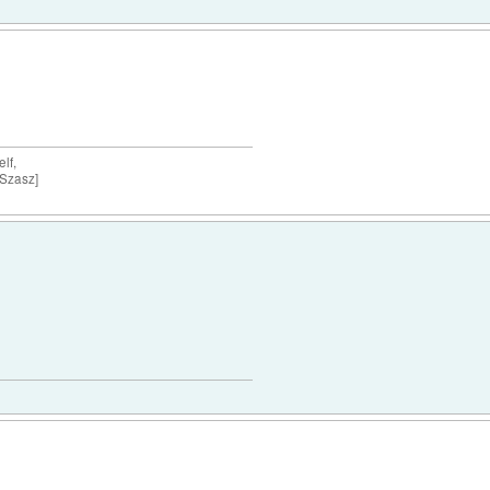
lf,
 Szasz]