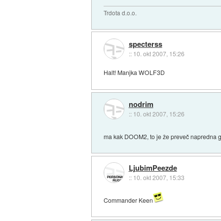
Trdota d.o.o.
specterss
::
10. okt 2007, 15:26
Halt! Manjka WOLF3D
nodrim
::
10. okt 2007, 15:26
ma kak DOOM2, to je že preveč napredna g
LjubimPeezde
::
10. okt 2007, 15:33
Commander Keen