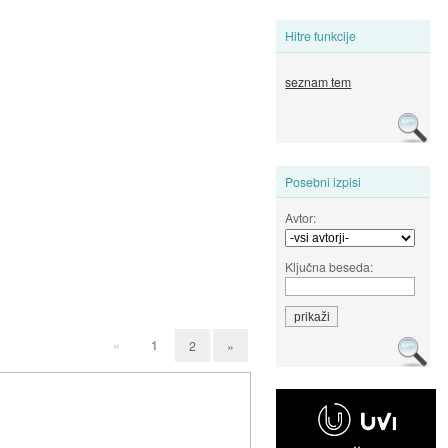
Hitre funkcije
seznam tem
Posebni izpisi
Avtor:
Ključna beseda:
«
1
2
»