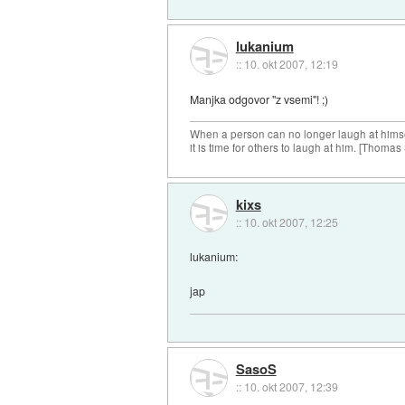
lukanium
::
10. okt 2007, 12:19
Manjka odgovor "z vsemi"! ;)
When a person can no longer laugh at himse
it is time for others to laugh at him. [Thomas
kixs
::
10. okt 2007, 12:25
lukanium:
jap
SasoS
::
10. okt 2007, 12:39