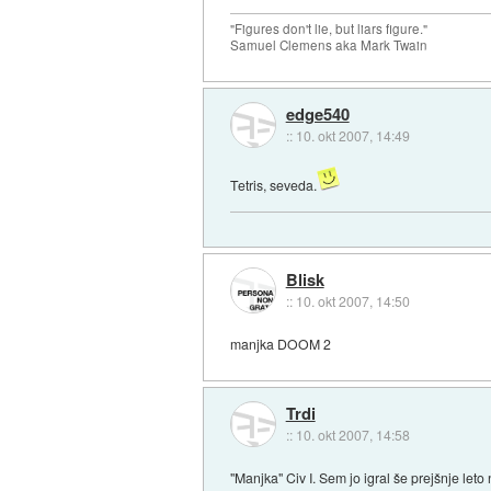
"Figures don't lie, but liars figure."
Samuel Clemens aka Mark Twain
edge540
::
10. okt 2007, 14:49
Tetris, seveda.
Blisk
::
10. okt 2007, 14:50
manjka DOOM 2
Trdi
::
10. okt 2007, 14:58
"Manjka" Civ I. Sem jo igral še prejšnje leto