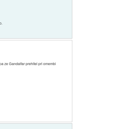
b.
e pa ze Gandalfar prehitel pri omembi