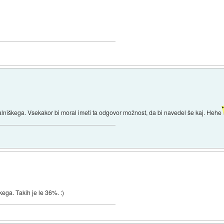
nalniškega. Vsekakor bi moral imeti ta odgovor možnost, da bi navedel še kaj. Hehe
kega. Takih je le 36%. :)