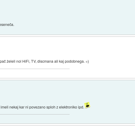
reseneča.
i pač želeli nol HiFi, TV, discmana ali kaj podobnega. =)
je imeli nekaj kar ni povezano sploh z elektroniko ipd.