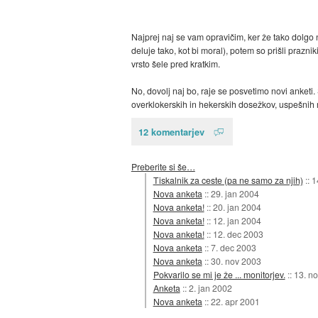
Najprej naj se vam opravičim, ker že tako dolgo
deluje tako, kot bi moral), potem so prišli prazni
vrsto šele pred kratkim.
No, dovolj naj bo, raje se posvetimo novi anketi.
overklokerskih in hekerskih dosežkov, uspešnih
12 komentarjev
Preberite si še…
Tiskalnik za ceste (pa ne samo za njih)
::
1
Nova anketa
::
29. jan 2004
Nova anketa!
::
20. jan 2004
Nova anketa!
::
12. jan 2004
Nova anketa!
::
12. dec 2003
Nova anketa
::
7. dec 2003
Nova anketa
::
30. nov 2003
Pokvarilo se mi je že ... monitorjev.
::
13. n
Anketa
::
2. jan 2002
Nova anketa
::
22. apr 2001