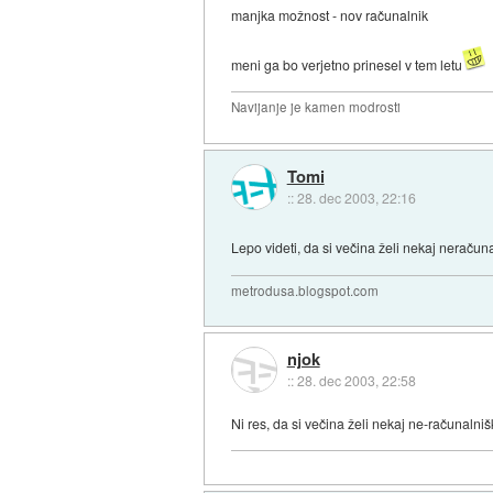
manjka možnost - nov računalnik
meni ga bo verjetno prinesel v tem letu
Navijanje je kamen modrosti
Tomi
::
28. dec 2003, 22:16
Lepo videti, da si večina želi nekaj neraču
metrodusa.blogspot.com
njok
::
28. dec 2003, 22:58
Ni res, da si večina želi nekaj ne-računalniš