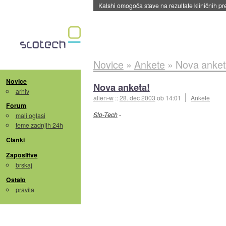
Kalshi omogoča stave na rezultate kliničnih pr
Novice
»
Ankete
»
Nova anket
Novice
Nova anketa!
arhiv
alien-w
::
28. dec 2003
ob 14:01
Ankete
Forum
Slo-Tech
-
mali oglasi
teme zadnjih 24h
Članki
Zaposlitve
brskaj
Ostalo
pravila