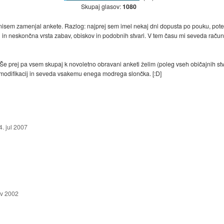
Skupaj glasov:
1080
 nisem zamenjal ankete. Razlog: najprej sem imel nekaj dni dopusta po pouku, pote
ki in neskončna vrsta zabav, obiskov in podobnih stvari. V tem času mi seveda računal
 Še prej pa vsem skupaj k novoletno obravani anketi želim (poleg vseh običajnih stva
 modifikacij in seveda vsakemu enega modrega slončka. [:D]
4. jul 2007
ov 2002