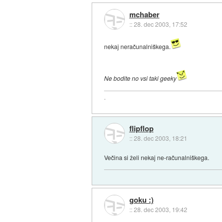
mchaber
::
28. dec 2003, 17:52
nekaj neračunalniškega.
Ne bodite no vsi taki geeky
.
flipflop
::
28. dec 2003, 18:21
Večina si želi nekaj ne-računalniškega.
goku :)
::
28. dec 2003, 19:42