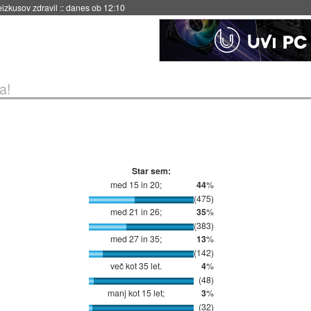
eizkusov zdravil
::
danes ob 12:10
a!
Star sem:
med 15 in 20;
44
%
(475)
med 21 in 26;
35
%
(383)
med 27 in 35;
13
%
(142)
več kot 35 let.
4
%
(48)
manj kot 15 let;
3
%
(32)