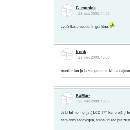
C_maniak
::
28. dec 2003, 14:50
zvočnike, procesor in grafično.
frenk
::
28. dec 2003, 15:00
monitor, ker je to komponente, ki ima najma
KoMar-
::
28. dec 2003, 15:33
Jz bi tut monitor ja :) LCD 17''. Ker prejš
sem čisto zadovoljen, ampak bi rad preizku