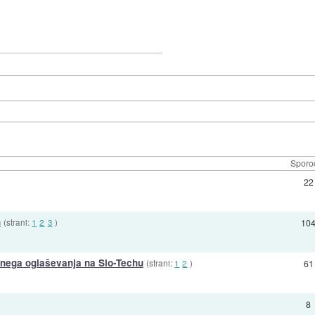
Sporoč
22
h
(strani:
1
2
3
)
10
tnega oglaševanja na Slo-Techu
(strani:
1
2
)
61
8