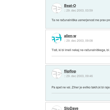
Beat-O
::
29. dec 2003, 03:59
Ta ne računalniška usmerjenost me prav p
alien-w
::
29. dec 2003, 09:08
Tisti, ki bi imeli nekaj ne-računalniškega, b
flipflop
::
29. dec 2003, 09:46
Pa spet ne vsi. Ziher je evliko takih,ki bi ra
SloDave