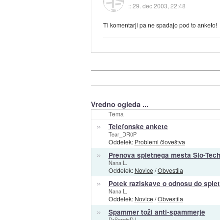
::
29. dec 2003, 22:48
Ti komentarji pa ne spadajo pod to anketo!
Vredno ogleda ...
Tema
»
Telefonske ankete
Tear_DR0P
Oddelek:
Problemi človeštva
»
Prenova spletnega mesta Slo-Tec
Nana L.
Oddelek:
Novice
/
Obvestila
»
Potek raziskave o odnosu do sple
Nana L.
Oddelek:
Novice
/
Obvestila
»
Spammer toži anti-spammerje
DrSergioDJ