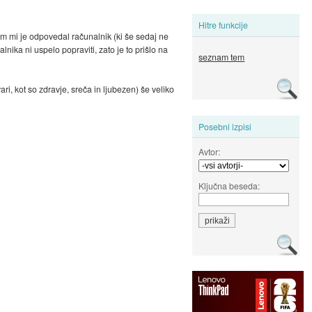
Hitre funkcije
m mi je odpovedal računalnik (ki še sedaj ne
nika ni uspelo popraviti, zato je to prišlo na
seznam tem
ri, kot so zdravje, sreča in ljubezen) še veliko
Posebni izpisi
Avtor:
Ključna beseda: