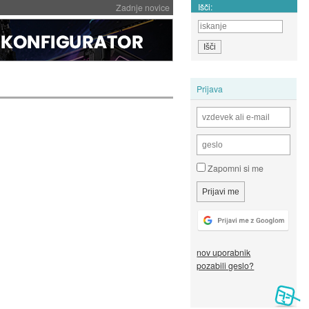
Išči:
Zadnje novice
Prijava
Zapomni si me
nov uporabnik
pozabili geslo?