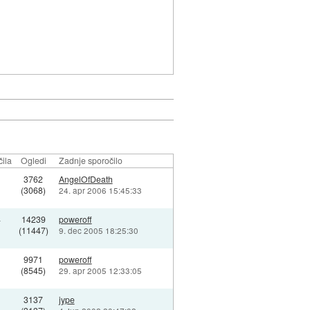
ila
Ogledi
Zadnje sporočilo
3762
AngelOfDeath
(3068)
24. apr 2006 15:45:33
4
14239
poweroff
(11447)
9. dec 2005 18:25:30
9971
poweroff
(8545)
29. apr 2005 12:33:05
3137
jype