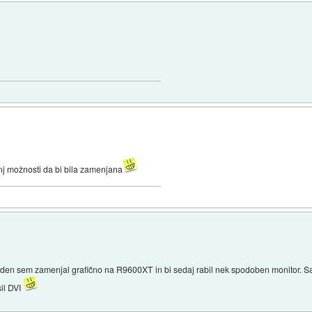
nj možnosti da bi bila zamenjana
nji teden sem zamenjal grafično na R9600XT in bi sedaj rabil nek spodoben monitor. 
sil DVI