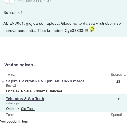
::
20. mar 2003, 22:47
Se vidimo!
ALIEN3001: glej da se najdeva. Glede na to da sva v isti občini se
morava spoznati... Ti se kr zaderi: Cyb33333r!!!
Vredno ogleda ...
Tema
Sporočila
»
Sejem Elektronike v Ljubljani 18-20 marca
23
Brane2
Oddelek:
Novice
/
Omrežja / internet
»
Teleinfos & Slo-Tech
50
cahahopie
Oddelek:
Slo-Tech
Tema
Sporočila
Več podobnih tem