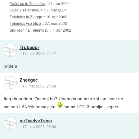
Začel se je Teleinfos
::
21. apr 2004
Uvod v Teleinfos'04
::
7. mar 2004
Teleinfos in Ziggga
::
16. apr 2003
Teleinfos vse bliže
::
27. mar 2003
Slo-Tech na Teleinfosu
::
7. apr 2002
Trubadur
::
17. mar 2003, 21:47
pridem
Zheegec
::
17. mar 2003, 21:58
Itaq da pridem. Zastonj bo? Upam da bo tako kot lani spet en
majhen LANček postavljen
bomo UT2k3 nabijal - again.
mrTwelveTrees
::
17. mar 2003, 22:00