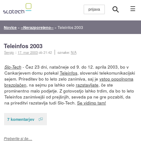
☰
Novice
»
--Nerazporejeno--
»
Teleinfos 2003
Teleinfos 2003
Sergio
::
17. mar 2003
ob 21:42
oznake:
N/A
- Čez 23 dni, natačneje od 9. do 12. aprila 2003, bo v
Slo-Tech
Cankarjevem domu potekal
Teleinfos
, slovenski telekomunikacijski
sejem. Prireditev bo to leto zelo zanimiva, saj je
vstop popolnoma
brezplačen
, na sejmu pa lahko celo
razstavljate
, če ste
prominentno malo podjetje. Z gotovostjo lahko trdim, da bo to leto
Teleinfos zanimivejši od prejšnjih, seveda pa ne gre pozabiti, da
na prireditvi razstavlja tudi Slo-Tech.
Se vidimo tam!
7 komentarjev
Preberite si še…