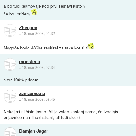
a bo tudi tekmovaje kdo prvi sestavi kišto ?
če bo, pridem
Zheegec
::
18. mar 2003, 01:32
Mogoče bodo 486ke raskiral za take kot si ti
monster-x
::
18. mar 2003, 07:34
skor 100% pridem
zamzamcola
::
18. mar 2003, 08:45
Nekaj mi ni čisto jasno. Ali je vstop zastonj samo, če izpolniš
prijavnico na njihovi strani, ali tudi sicer?
Damjan Jagar