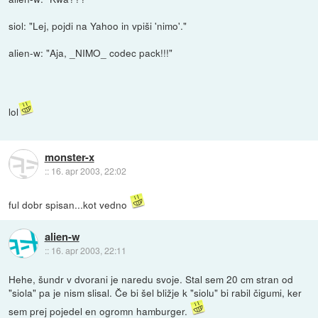
siol: "Lej, pojdi na Yahoo in vpiši 'nimo'."
alien-w: "Aja, _NIMO_ codec pack!!!"
lol
monster-x
::
16. apr 2003, 22:02
ful dobr spisan...kot vedno
alien-w
::
16. apr 2003, 22:11
Hehe, šundr v dvorani je naredu svoje. Stal sem 20 cm stran od
"siola" pa je nism slisal. Če bi šel bližje k "siolu" bi rabil čigumi, ker
sem prej pojedel en ogromn hamburger.