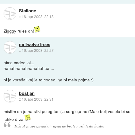
Stallone
::
16. apr 2003, 22:18
Zigggy rules on!
mrTwelveTrees
::
16. apr 2003, 22:27
nimo codec lol...
hahahhahahhahahahaa....
bi jo vprašal kaj je to codec, ne bi mela pojma :)
boštjan
::
16. apr 2003, 22:31
misllim da je na sliki poleg tomija sergio,a ne?Malo bolj veselo bi se
lahko držal
Tokrat za spremembo v njem ne boste našli testa hostes