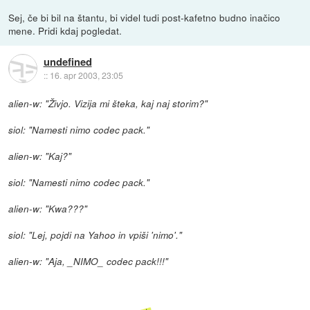
Sej, če bi bil na štantu, bi videl tudi post-kafetno budno inačico
mene. Pridi kdaj pogledat.
undefined
::
16. apr 2003, 23:05
alien-w: "Živjo. Vizija mi šteka, kaj naj storim?"
siol: "Namesti nimo codec pack."
alien-w: "Kaj?"
siol: "Namesti nimo codec pack."
alien-w: "Kwa???"
siol: "Lej, pojdi na Yahoo in vpiši 'nimo'."
alien-w: "Aja, _NIMO_ codec pack!!!"