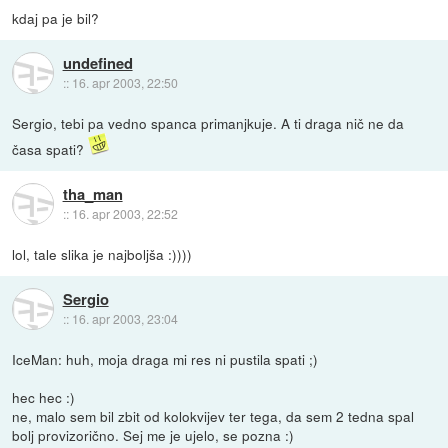
kdaj pa je bil?
undefined
::
16. apr 2003, 22:50
Sergio, tebi pa vedno spanca primanjkuje. A ti draga nič ne da
časa spati?
tha_man
::
16. apr 2003, 22:52
lol, tale slika je najboljša :))))
Sergio
::
16. apr 2003, 23:04
IceMan: huh, moja draga mi res ni pustila spati ;)
hec hec :)
ne, malo sem bil zbit od kolokvijev ter tega, da sem 2 tedna spal
bolj provizorično. Sej me je ujelo, se pozna :)