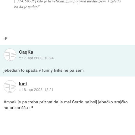
|| [14:59:05]
kdo je ta velikan..z mapo pred mednožjem..k zgleda
ko da je zadet?'
:P
CaqKa
::
17. apr 2003, 10:24
jebediah to spada v funny links ne pa sem.
luni
::
18. apr 2003, 13:21
Ampak je pa treba priznat da je mel Serđo najbolj jebačko srajčko
na prizorišču :P