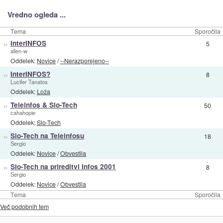
Vredno ogleda ...
Tema
Sporočila
»
InterINFOS
5
alien-w
Oddelek:
Novice
/
--Nerazporejeno--
»
InterINFOS?
8
Lucifer Tanatos
Oddelek:
Loža
»
Teleinfos & Slo-Tech
50
cahahopie
Oddelek:
Slo-Tech
»
Slo-Tech na Teleinfosu
18
Sergio
Oddelek:
Novice
/
Obvestila
»
Slo-Tech na prireditvi Infos 2001
8
Sergio
Oddelek:
Novice
/
Obvestila
Tema
Sporočila
Več podobnih tem