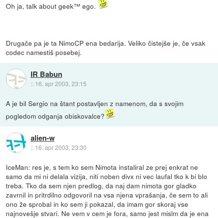
Oh ja, talk about geek™ ego.
Drugače pa je ta NimoCP ena bedarija. Veliko čistejše je, če vsak
codec namestiš posebej.
IR Babun
::
16. apr 2003, 23:15
A je bil Sergio na štant postavljen z namenom, da s svojim
pogledom odganja obiskovalce?
alien-w
::
16. apr 2003, 23:30
IceMan: res je, s tem ko sem Nimota instaliral ze prej enkrat ne
samo da mi ni delala vizija, niti noben divx ni vec laufal tko k bi blo
treba. Tko da sem njen predlog, da naj dam nimota gor gladko
zavrnil in pritrdilno odgovoril na vsa njena vprašanja, če sem to ali
ono že sprobal in ko sem ji pokazal, da imam gor skoraj vse
najnovešje stvari. Ne vem v cem je fora, samo jest mislm da je ena