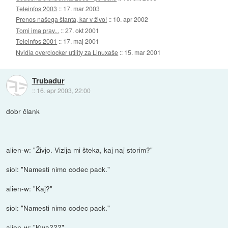
Teleinfos 2003
::
17. mar 2003
Prenos našega štanta, kar v živo!
::
10. apr 2002
Tomi ima prav...
::
27. okt 2001
Teleinfos 2001
::
17. maj 2001
Nvidia overclocker utility za Linuxaše
::
15. mar 2001
Trubadur
::
16. apr 2003, 22:00
dobr člank
alien-w: "Živjo. Vizija mi šteka, kaj naj storim?"
siol: "Namesti nimo codec pack."
alien-w: "Kaj?"
siol: "Namesti nimo codec pack."
alien-w: "Kwa???"