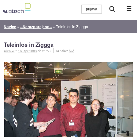
☰
Novice
»
--Nerazporejeno--
»
Teleinfos in Ziggga
Teleinfos in Ziggga
alien-w
::
16. apr 2003
ob 21:58
oznake:
N/A