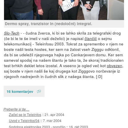
Dermo spray, tranzistor in (nedoločni) integral.
- - čudna žverca, ki bi se lahko skrila za telegrafski drog
Slo-Tech
(če bi le te še imeli v naši deželici) je napisal
člančič
o sejmu
telekomunikacij - Teleinfosu 2003. Tokrat za spremembo v njem ne
boste našli testa hostes, ker sem na žalost vseh Zigggu odklonil,
da bi se udeležil njegovega hajka po Cankarjevem domu. Ker sem
sameval spodaj na našem štantu je tako ta, že skoraj tradicionalen
test brhkih deklet letos izostal. A vseeno je ogled več kot
obvezen
,
saj boste v njem našli še kaj drugega kot Zigggovo norčevanje iz
njegovih nadrejenih in čudnih slik z našega štanta. [:D]
16 komentarjev
Preberite si še…
Začel se je Teleinfos
::
21. apr 2004
Uvod v Teleinfos'04
::
7. mar 2004
Sodobna elektronika 2003 - poročilo
::
16. okt 2003