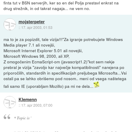
finta tut v BSN serverjih, ker so en del Polja prestavl enkrat na
drug strežnik, in od takrat nagaja... ne vem no.
mojsterpeter
::
17. apr 2003, 01:53
ma to je za popizdit, tale vizija!!!"Za igranje potrebujete Windows
Media player 7.1 ali novejši,
Microsoft Internet Explorer 5.01 ali novejši,
Microsoft Windows 98, 2000, ali XP,
Z omogočenim EcmaScript-om (javascript1.2)"kot sem nekje
prebral je vizija "zavoljo kar največje kompatibilnosti" narejena po
priporočilih, standardih in specifikacijah preljubega Microsofta...Vsi
ostali pa se lahko obrišemo pod nosom.. meni od vsega naštetega
fali samo IE (uporabljam Mozillo) pa mi ne dela...
Klemenn
::
17. apr 2003, 07:00
* Topic is '