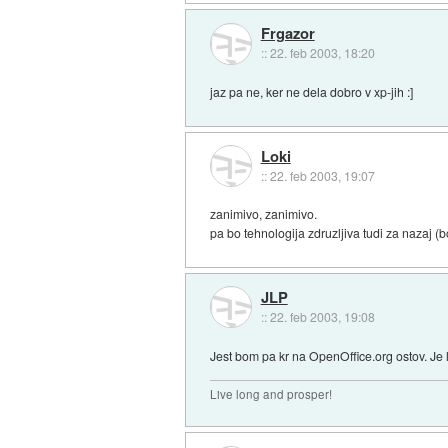
Frgazor
::
22. feb 2003, 18:20
jaz pa ne, ker ne dela dobro v xp-jih :]
Loki
::
22. feb 2003, 19:07
zanimivo, zanimivo.
pa bo tehnologija zdruzljiva tudi za nazaj (b
JLP
::
22. feb 2003, 19:08
Jest bom pa kr na OpenOffice.org ostov. Je 
Live long and prosper!