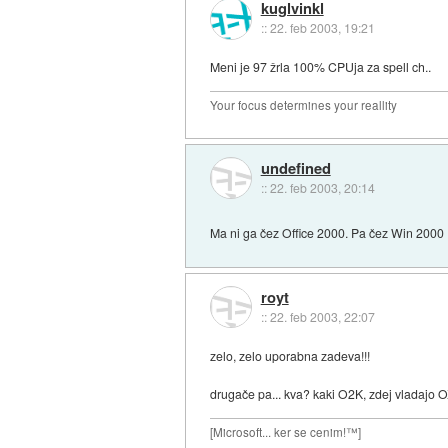
kuglvinkl
::
22. feb 2003, 19:21
Meni je 97 žrla 100% CPUja za spell ch..
Your focus determines your reallity
undefined
::
22. feb 2003, 20:14
Ma ni ga čez Office 2000. Pa čez Win 2000 
royt
::
22. feb 2003, 22:07
zelo, zelo uporabna zadeva!!!
drugače pa... kva? kaki O2K, zdej vladajo 
[Microsoft... ker se cenim!™]