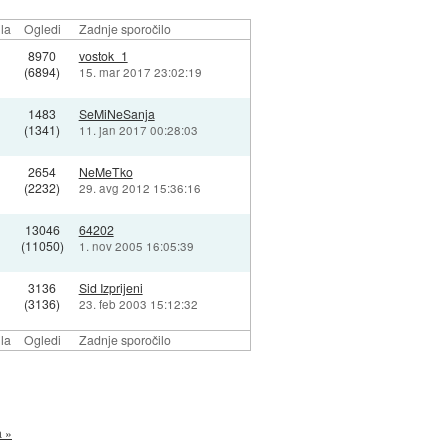
la
Ogledi
Zadnje sporočilo
8970
vostok_1
(6894)
15. mar 2017 23:02:19
1483
SeMiNeSanja
(1341)
11. jan 2017 00:28:03
2654
NeMeTko
(2232)
29. avg 2012 15:36:16
13046
64202
(11050)
1. nov 2005 16:05:39
3136
Sid Izprijeni
(3136)
23. feb 2003 15:12:32
la
Ogledi
Zadnje sporočilo
a »