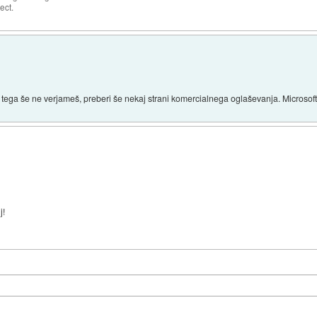
ject.
 Če tega še ne verjameš, preberi še nekaj strani komercialnega oglaševanja. Micro
j!