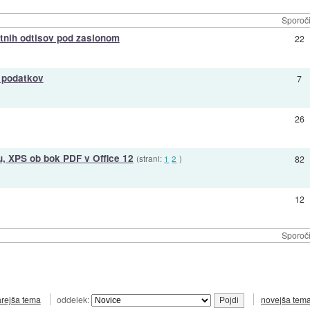
Sporoči
stnih odtisov pod zaslonom
22
h podatkov
7
26
u, XPS ob bok PDF v Office 12
(strani:
1
2
)
82
12
Sporoči
arejša tema
oddelek:
novejša tem