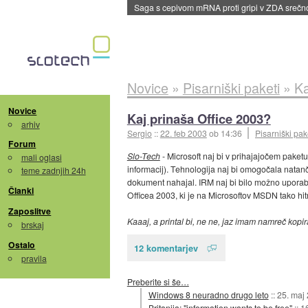
Saga s cepivom mRNA proti gripi v ZDA sreč
Novice
»
Pisarniški paketi
»
Ka
Novice
Kaj prinaša Office 2003?
arhiv
Sergio
::
22. feb 2003
ob 14:36
Pisarniški pak
Forum
Slo-Tech
- Microsoft naj bi v prihajajočem paket
mali oglasi
informacij). Tehnologija naj bi omogočala natančn
teme zadnjih 24h
dokument nahajal. IRM naj bi bilo možno uporabit
Članki
Officea 2003, ki je na Microsoftov MSDN tako hitr
Zaposlitve
Kaaaj, a printal bi, ne ne, jaz imam namreč kopiraj
brskaj
Ostalo
12 komentarjev
pravila
Preberite si še…
Windows 8 neuradno drugo leto
::
25. maj
Britanija: "information wants to be free"
::
16