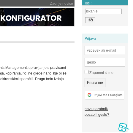
Išči:
Zadnje novice
Prijava
ights Management, upravljanje s pravicami
Zapomni si me
 kopiranja, itd, ne glede na to, kje bi se
ektronskimi sporočili. Druga beta izdaja
nov uporabnik
pozabili geslo?