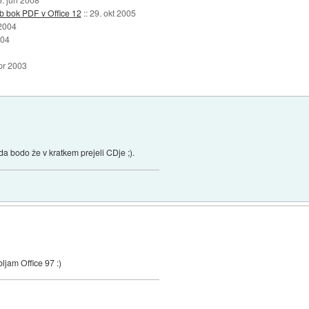
b bok PDF v Office 12
::
29. okt 2005
 2004
004
pr 2003
 da bodo že v kratkem prejeli CDje ;).
jam Office 97 :)