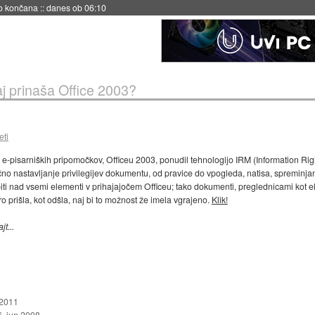
no končana
::
danes ob 06:10
j prinaša Office 2003?
eti
u e-pisarniških pripomočkov, Officeu 2003, ponudil tehnologijo IRM (Information R
o nastavljanje privilegijev dokumentu, od pravice do vpogleda, natisa, spreminjanja,
i nad vsemi elementi v prihajajočem Officeu; tako dokumenti, preglednicami kot el
o prišla, kot odšla, naj bi to možnost že imela vgrajeno.
Klik!
t...
 2011
. jun 2008