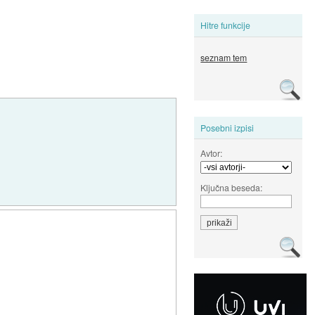
Hitre funkcije
seznam tem
Posebni izpisi
Avtor:
Ključna beseda: