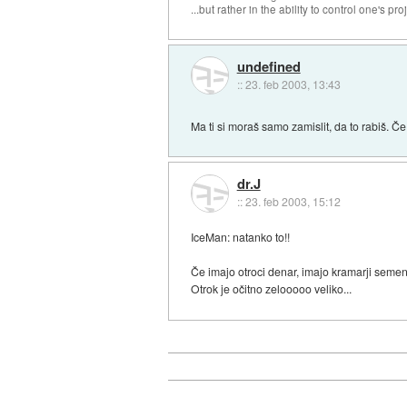
...but rather in the ability to control one's pro
undefined
::
23. feb 2003, 13:43
Ma ti si moraš samo zamislit, da to rabiš.
dr.J
::
23. feb 2003, 15:12
IceMan: natanko to!!
Če imajo otroci denar, imajo kramarji semen
Otrok je očitno zelooooo veliko...