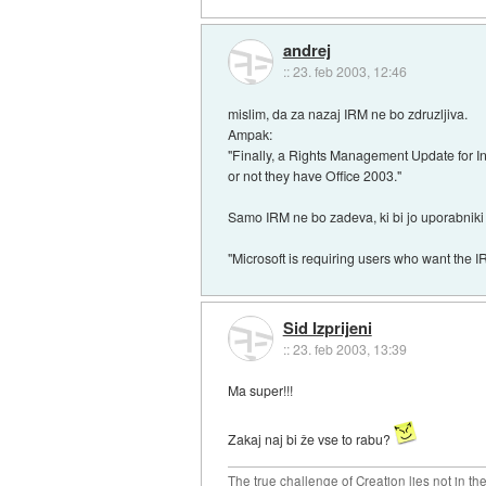
andrej
::
23. feb 2003, 12:46
mislim, da za nazaj IRM ne bo zdruzljiva.
Ampak:
"Finally, a Rights Management Update for I
or not they have Office 2003."
Samo IRM ne bo zadeva, ki bi jo uporabniki
"Microsoft is requiring users who want the 
Sid Izprijeni
::
23. feb 2003, 13:39
Ma super!!!
Zakaj naj bi že vse to rabu?
The true challenge of Creation lies not in th