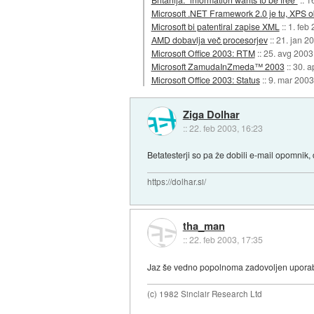
Microsoft .NET Framework 2.0 je tu, XPS o
Microsoft bi patentiral zapise XML
::
1. feb
AMD dobavlja več procesorjev
::
21. jan 2
Microsoft Office 2003: RTM
::
25. avg 2003
Microsoft ZamudaInZmeda™ 2003
::
30. a
Microsoft Office 2003: Status
::
9. mar 2003
Ziga Dolhar
::
22. feb 2003, 16:23
Betatesterji so pa že dobili e-mail opomnik,
https://dolhar.si/
tha_man
::
22. feb 2003, 17:35
Jaz še vedno popolnoma zadovoljen uporabl
(c) 1982 Sinclair Research Ltd