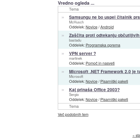
Vredno ogleda ...
Tema
»
Samsungu ne bo uspel čitalnik pr
McHusch
Oddelek:
Novice
/
Android
»
Zaščita proti odtekanju občutljivi
bastadu
Oddelek:
Programska oprema
»
VPN server ?
martinek
Oddelek:
Pomoč in nasveti
»
Microsoft .NET Framework 2.0 je t
Microsoft
Oddelek:
Novice
/
Pisarniški paketi
»
Kaj prinaša Office 2003?
Sergio
Oddelek:
Novice
/
Pisarniški paketi
Tema
Več podobnih tem
« st