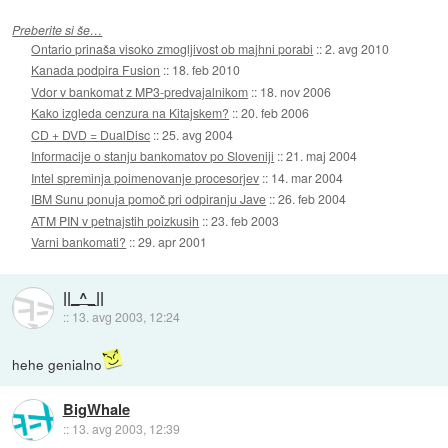
Preberite si še…
Ontario prinaša visoko zmogljivost ob majhni porabi
::
2. avg 2010
Kanada podpira Fusion
::
18. feb 2010
Vdor v bankomat z MP3-predvajalnikom
::
18. nov 2006
Kako izgleda cenzura na Kitajskem?
::
20. feb 2006
CD + DVD = DualDisc
::
25. avg 2004
Informacije o stanju bankomatov po Sloveniji
::
21. maj 2004
Intel spreminja poimenovanje procesorjev
::
14. mar 2004
IBM Sunu ponuja pomoč pri odpiranju Jave
::
26. feb 2004
ATM PIN v petnajstih poizkusih
::
23. feb 2003
Varni bankomati?
::
29. apr 2001
||_^_||
::
13. avg 2003, 12:24
hehe genialno
BigWhale
::
13. avg 2003, 12:39