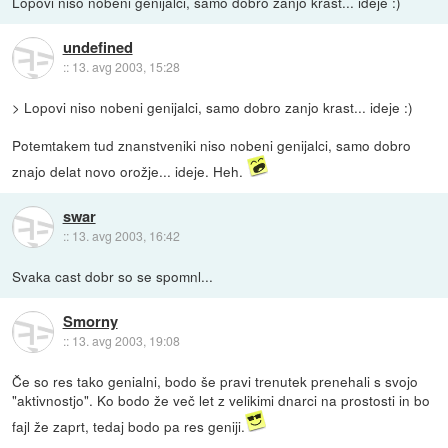
Lopovi niso nobeni genijalci, samo dobro zanjo krast... ideje :)
undefined
::
13. avg 2003, 15:28
> Lopovi niso nobeni genijalci, samo dobro zanjo krast... ideje :)
Potemtakem tud znanstveniki niso nobeni genijalci, samo dobro
znajo delat novo orožje... ideje. Heh.
swar
::
13. avg 2003, 16:42
Svaka cast dobr so se spomnl...
Smorny
::
13. avg 2003, 19:08
Če so res tako genialni, bodo še pravi trenutek prenehali s svojo
"aktivnostjo". Ko bodo že več let z velikimi dnarci na prostosti in bo
fajl že zaprt, tedaj bodo pa res geniji.