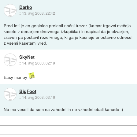
Darko
::
13. avg 2003, 22:42
Pred leti je en genialec prelepil nočni trezor (kamor trgovci mečejo
kasete z denarjem dnevnega izkupička) in napisal da je okvarjen,
zraven pa postavil rezervnega, ki ga je kasneje enostavno odnesel
z vsemi kasetami vred.
SkyNet
::
14. avg 2003, 02:19
Easy money
BigFoot
::
14. avg 2003, 03:16
No me veseli da sem na zahodni in ne vzhodni obali kanade :)