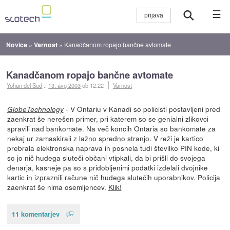
☰
Novice
»
Varnost
»
Kanadčanom ropajo bančne avtomate
Kanadčanom ropajo bančne avtomate
Yohan del Sud
::
13. avg 2003
ob 12:22
Varnost
- V Ontariu v Kanadi so policisti postavljeni pred
GlobeTechnology
zaenkrat še nerešen primer, pri katerem so se genialni zlikovci
spravili nad bankomate. Na več koncih Ontaria so bankomate za
nekaj ur zamaskirali z lažno spredno stranjo. V reži je kartico
prebrala elektronska naprava in posnela tudi številko PIN kode, ki
so jo nič hudega sluteči občani vtipkali, da bi prišli do svojega
denarja, kasneje pa so s pridobljenimi podatki izdelali dvojnike
kartic in izpraznili račune nič hudega slutečih uporabnikov. Policija
zaenkrat še nima osemljencev.
Klik!
11 komentarjev