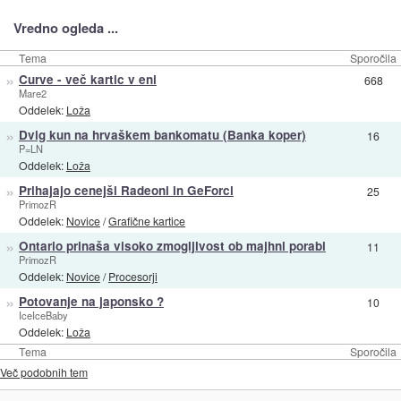
Vredno ogleda ...
Tema
Sporočila
»
Curve - več kartic v eni
668
Mare2
Oddelek:
Loža
»
Dvig kun na hrvaškem bankomatu (Banka koper)
16
P=LN
Oddelek:
Loža
»
Prihajajo cenejši Radeoni in GeForci
25
PrimozR
Oddelek:
Novice
/
Grafične kartice
»
Ontario prinaša visoko zmogljivost ob majhni porabi
11
PrimozR
Oddelek:
Novice
/
Procesorji
»
Potovanje na japonsko ?
10
IceIceBaby
Oddelek:
Loža
Tema
Sporočila
Več podobnih tem