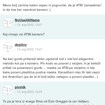
Mene bolj zanima kateri cepec ni pogruntal, da je ATM 'zamaskiran'
in da ima kar naenkrat kamero ;)
NoUse4AName
::
13. avg 2003, 13:37
Kaj nimajo vsi ATMi kamero?
destiny
::
13. avg 2003, 13:47
Na keri gumb pritisneš lahko ugotoviš tud z mal bol elegantno
metodo kot pa s kamero. Pin kodo so posnel z vezjem, ki je beležil
pritisk na posamezni gumb..., maska za ATM pa verjetno ni bla
kaka poceni plastična pustna maska. Kanadčani niso lih taki cepci
kot Američani (pa še te bi bolj težko nategnu s poceni plastiko...)
pivmik
::
13. avg 2003, 15:25
To pa je fora iz enega filma od Ezio Greggio-ta (en italijan).