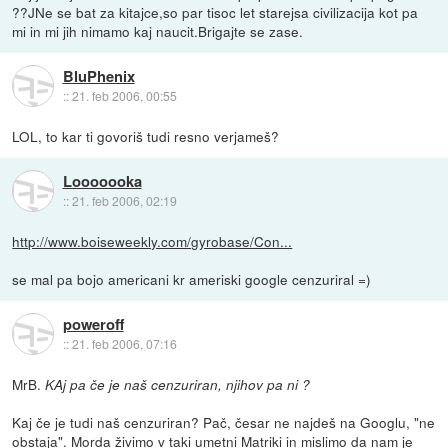
??JNe se bat za kitajce,so par tisoc let starejsa civilizacija kot pa
mi in mi jih nimamo kaj naucit.Brigajte se zase.
BluPhenix
::
21. feb 2006, 00:55
LOL, to kar ti govoriš tudi resno verjameš?
Looooooka
::
21. feb 2006, 02:19
http://www.boiseweekly.com/gyrobase/Con...
se mal pa bojo americani kr ameriski google cenzuriral =)
poweroff
::
21. feb 2006, 07:16
MrB.
KAj pa če je naš cenzuriran, njihov pa ni ?
Kaj če je tudi naš cenzuriran? Pač, česar ne najdeš na Googlu, "ne
obstaja". Morda živimo v taki umetni Matriki in mislimo da nam je