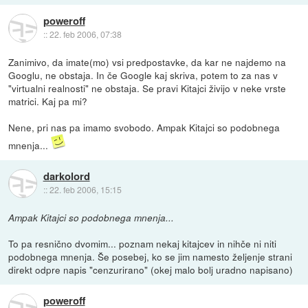
poweroff
::
22. feb 2006, 07:38
Zanimivo, da imate(mo) vsi predpostavke, da kar ne najdemo na
Googlu, ne obstaja. In če Google kaj skriva, potem to za nas v
"virtualni realnosti" ne obstaja. Se pravi Kitajci živijo v neke vrste
matrici. Kaj pa mi?
Nene, pri nas pa imamo svobodo. Ampak Kitajci so podobnega
mnenja...
darkolord
::
22. feb 2006, 15:15
Ampak Kitajci so podobnega mnenja...
To pa resnično dvomim... poznam nekaj kitajcev in nihče ni niti
podobnega mnenja. Še posebej, ko se jim namesto željenje strani
direkt odpre napis "cenzurirano" (okej malo bolj uradno napisano)
poweroff