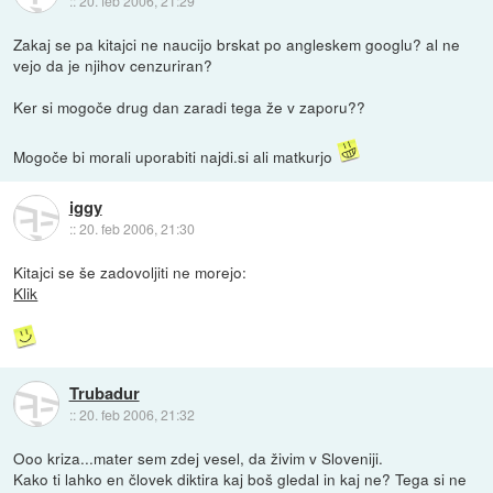
::
20. feb 2006, 21:29
Zakaj se pa kitajci ne naucijo brskat po angleskem googlu? al ne
vejo da je njihov cenzuriran?
Ker si mogoče drug dan zaradi tega že v zaporu??
Mogoče bi morali uporabiti najdi.si ali matkurjo
iggy
::
20. feb 2006, 21:30
Kitajci se še zadovoljiti ne morejo:
Klik
Trubadur
::
20. feb 2006, 21:32
Ooo kriza...mater sem zdej vesel, da živim v Sloveniji.
Kako ti lahko en človek diktira kaj boš gledal in kaj ne? Tega si ne