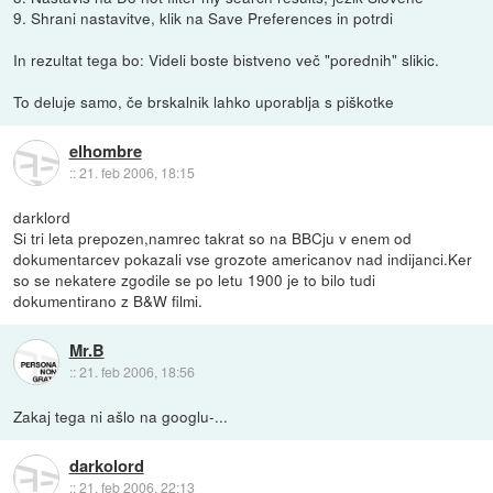
9. Shrani nastavitve, klik na Save Preferences in potrdi
In rezultat tega bo: Videli boste bistveno več "porednih" slikic.
To deluje samo, če brskalnik lahko uporablja s piškotke
elhombre
::
21. feb 2006, 18:15
darklord
Si tri leta prepozen,namrec takrat so na BBCju v enem od
dokumentarcev pokazali vse grozote americanov nad indijanci.Ker
so se nekatere zgodile se po letu 1900 je to bilo tudi
dokumentirano z B&W filmi.
Mr.B
::
21. feb 2006, 18:56
Zakaj tega ni ašlo na googlu-...
darkolord
::
21. feb 2006, 22:13