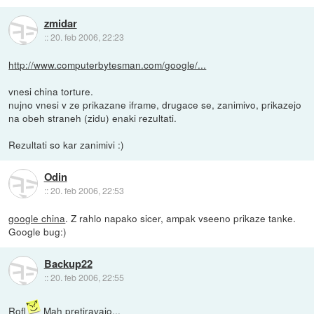
zmidar
::
20. feb 2006, 22:23
http://www.computerbytesman.com/google/...
vnesi china torture.
nujno vnesi v ze prikazane iframe, drugace se, zanimivo, prikazejo
na obeh straneh (zidu) enaki rezultati.
Rezultati so kar zanimivi :)
Odin
::
20. feb 2006, 22:53
google china
. Z rahlo napako sicer, ampak vseeno prikaze tanke.
Google bug:)
Backup22
::
20. feb 2006, 22:55
Rofl
Mah pretiravajo...