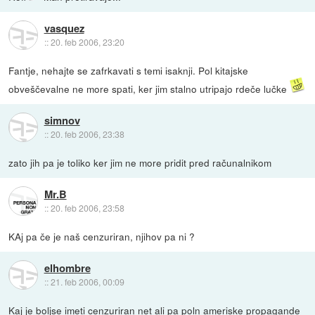
vasquez
::
20. feb 2006, 23:20
Fantje, nehajte se zafrkavati s temi isaknji. Pol kitajske
obveščevalne ne more spati, ker jim stalno utripajo rdeče lučke
simnov
::
20. feb 2006, 23:38
zato jih pa je toliko ker jim ne more pridit pred računalnikom
Mr.B
::
20. feb 2006, 23:58
KAj pa če je naš cenzuriran, njihov pa ni ?
elhombre
::
21. feb 2006, 00:09
Kaj je boljse imeti cenzuriran net ali pa poln ameriske propagande