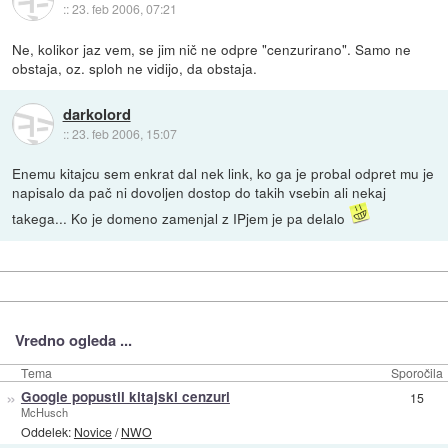
::
23. feb 2006, 07:21
Ne, kolikor jaz vem, se jim nič ne odpre "cenzurirano". Samo ne
obstaja, oz. sploh ne vidijo, da obstaja.
darkolord
::
23. feb 2006, 15:07
Enemu kitajcu sem enkrat dal nek link, ko ga je probal odpret mu je
napisalo da pač ni dovoljen dostop do takih vsebin ali nekaj
takega... Ko je domeno zamenjal z IPjem je pa delalo
Vredno ogleda ...
Tema
Sporočila
»
Google popustil kitajski cenzuri
15
McHusch
Oddelek:
Novice
/
NWO