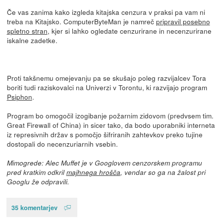
Če vas zanima kako izgleda kitajska cenzura v praksi pa vam ni
treba na Kitajsko. ComputerByteMan je namreč
pripravil posebno
spletno stran
, kjer si lahko ogledate cenzurirane in necenzurirane
iskalne zadetke.
Proti takšnemu omejevanju pa se skušajo poleg razvijalcev Tora
boriti tudi raziskovalci na Univerzi v Torontu, ki razvijajo program
Psiphon
.
Program bo omogočil izogibanje požarnim zidovom (predvsem tim.
Great Firewall of China) in sicer tako, da bodo uporabniki interneta
iz represivnih držav s pomočjo šifriranih zahtevkov preko tujine
dostopali do necenzuriarnih vsebin.
Mimogrede: Alec Muffet je v Googlovem cenzorskem programu
pred kratkim odkril
majhnega hrošča
, vendar so ga na žalost pri
Googlu že odpravili.
35 komentarjev