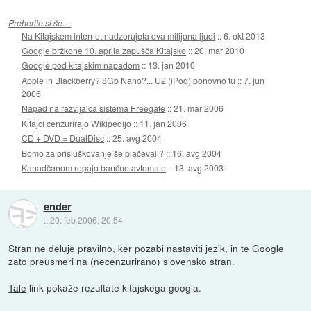
Preberite si še…
Na Kitajskem internet nadzorujeta dva milijona ljudi
::
6. okt 2013
Google bržkone 10. aprila zapušča Kitajsko
::
20. mar 2010
Google pod kitajskim napadom
::
13. jan 2010
Apple in Blackberry? 8Gb Nano?... U2 (iPod) ponovno tu
::
7. jun
2006
Napad na razvijalca sistema Freegate
::
21. mar 2006
Kitajci cenzurirajo Wikipedijo
::
11. jan 2006
CD + DVD = DualDisc
::
25. avg 2004
Bomo za prisluškovanje še plačevali?
::
16. avg 2004
Kanadčanom ropajo bančne avtomate
::
13. avg 2003
ender
::
20. feb 2006, 20:54
Stran ne deluje pravilno, ker pozabi nastaviti jezik, in te Google
zato preusmeri na (necenzurirano) slovensko stran.
Tale
link pokaže rezultate kitajskega googla.