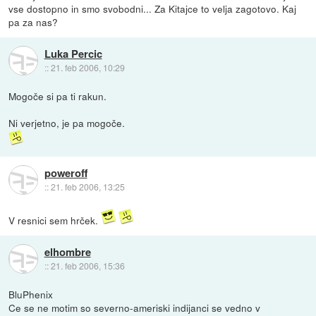
vse dostopno in smo svobodni... Za Kitajce to velja zagotovo. Kaj
pa za nas?
Luka Percic
::
21. feb 2006, 10:29
Mogoče si pa ti rakun.
Ni verjetno, je pa mogoče.
poweroff
::
21. feb 2006, 13:25
V resnici sem hrček.
elhombre
::
21. feb 2006, 15:36
BluPhenix
Ce se ne motim so severno-ameriski indijanci se vedno v