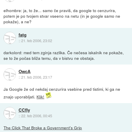
elhombre: ja, to že... samo če praviš, da google to cenzurira,
potem je po tvojem stvar vseeno na netu (in je google samo ne
pokaže), a ne?
fatg
::
21. feb 2006, 23:02
darkolord: med tem zginja razlika. Če nečesa iskalnik ne pokaže,
se to že počas bliža temu, da v bistvu ne obstaja.
OwcA
::
21. feb 2006, 23:17
Ja Google že od nekdaj cenzurira vsebine pred tistimi, ki ga ne
znajo uporabljati.
Klik!
CCfly
::
22. feb 2006, 00:45
The Click That Broke a Government's Grip