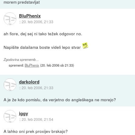
morem predstavljat
BluPhenix
::
20. feb 2006, 21:33
ah fiore, dej sej ni tako težek odgovor no.
Napišite dalailama boste videli lepo stvar
Zgodovina sprememb…
spremenil:
BluPhenix
(
20. feb 2006 ob 21:33
)
darkolord
::
20. feb 2006, 21:33
A je že kdo pomislu, da verjetno do angleškega ne morejo?
iggy
::
20. feb 2006, 21:54
A lahko oni prek proxijev brskajo?