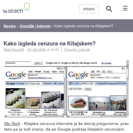
☰
Novice
»
Omrežja / internet
»
Kako izgleda cenzura na Kitajskem?
Kako izgleda cenzura na Kitajskem?
Matej Kovačič
::
20. feb 2006
ob 20:45
Omrežja / internet
- Kitajska cenzura interneta je še skoraj pregovorna, prav
Slo-Tech
tako pa je tudi znano, da se Google podreja kitajskim cenzorjem.