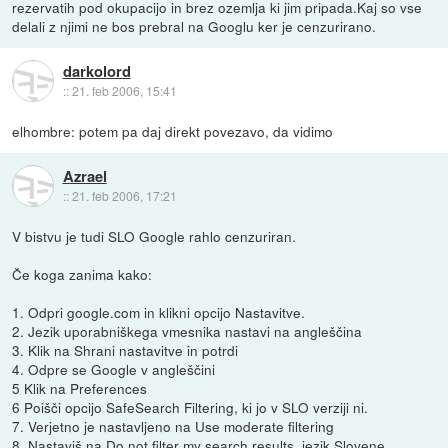
rezervatih pod okupacijo in brez ozemlja ki jim pripada.Kaj so vse
delali z njimi ne bos prebral na Googlu ker je cenzurirano.
darkolord
::
21. feb 2006, 15:41
elhombre: potem pa daj direkt povezavo, da vidimo
Azrael
::
21. feb 2006, 17:21
V bistvu je tudi SLO Google rahlo cenzuriran.
Če koga zanima kako:
1. Odpri google.com in klikni opcijo Nastavitve.
2. Jezik uporabniškega vmesnika nastavi na angleščina
3. Klik na Shrani nastavitve in potrdi
4. Odpre se Google v angleščini
5 Klik na Preferences
6 Poišči opcijo SafeSearch Filtering, ki jo v SLO verziji ni.
7. Verjetno je nastavljeno na Use moderate filtering
8. Nastaviš na Do not filter my search results, jezik Slovene