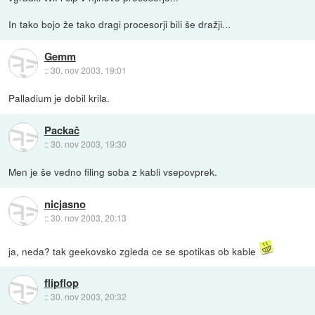
In tako bojo že tako dragi procesorji bili še dražji...
Gemm
::
30. nov 2003, 19:01
Palladium je dobil krila.
Packač
::
30. nov 2003, 19:30
Men je še vedno filing soba z kabli vsepovprek.
nicjasno
::
30. nov 2003, 20:13
ja, neda? tak geekovsko zgleda ce se spotikas ob kable
flipflop
::
30. nov 2003, 20:32