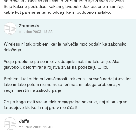
na človeka? Recimo da imaš to WiFi anteno kje zraven človeka.
Bojo kakšne posledice, kakšni glavoboli? Jaz osebno imam raje
kable kot pa ene antene, oddajnike in podobno navlako.
2nemesis
::
1. dec 2003, 18:28
Wireless ni tak problem, ker je največja moč oddajnika zakonsko
določena.
Večje probleme pa so imel z oddajniki mobilne telefonije. Aka
glavoboli, deformirana rojstva živali na podeželju ... itd.
Problem tudi pride pri zasičenosti frekvenc - preveč oddajnikov, ter
tako in tako potem nič ne nese, pri nas ni takega problema, v
večjim mestih na zahodu pa je.
Če pa koga moti vsako elektromagnetno sevanje, naj si pa zgradi
faradejevo kletko in naj gre v njo čičat!
Jaffa
::
1. dec 2003, 19:40