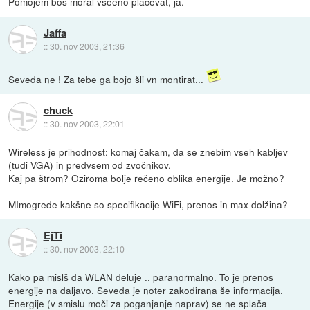
Pomojem bos moral vseeno placevat, ja.
Jaffa
::
30. nov 2003, 21:36
Seveda ne ! Za tebe ga bojo šli vn montirat...
chuck
::
30. nov 2003, 22:01
Wireless je prihodnost: komaj čakam, da se znebim vseh kabljev
(tudi VGA) in predvsem od zvočnikov.
Kaj pa štrom? Oziroma bolje rečeno oblika energije. Je možno?
MImogrede kakšne so specifikacije WiFi, prenos in max dolžina?
EjTi
::
30. nov 2003, 22:10
Kako pa mislš da WLAN deluje .. paranormalno. To je prenos
energije na daljavo. Seveda je noter zakodirana še informacija.
Energije (v smislu moči za poganjanje naprav) se ne splača