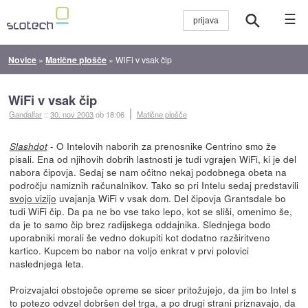
☰
Novice
»
Matične plošče
»
WiFi v vsak čip
WiFi v vsak čip
Gandalfar
::
30. nov 2003
ob 18:06
Matične plošče
- O Intelovih naborih za prenosnike Centrino smo že
Slashdot
pisali. Ena od njihovih dobrih lastnosti je tudi vgrajen WiFi, ki je del
nabora čipovja. Sedaj se nam očitno nekaj podobnega obeta na
področju namiznih računalnikov. Tako so pri Intelu sedaj predstavili
svojo vizijo
uvajanja WiFi v vsak dom. Del čipovja Grantsdale bo
tudi WiFi čip. Da pa ne bo vse tako lepo, kot se sliši, omenimo še,
da je to samo čip brez radijskega oddajnika. Slednjega bodo
uporabniki morali še vedno dokupiti kot dodatno razširitveno
kartico. Kupcem bo nabor na voljo enkrat v prvi polovici
naslednjega leta.
Proizvajalci obstoječe opreme se sicer pritožujejo, da jim bo Intel s
to potezo odvzel dobršen del trga, a po drugi strani priznavajo, da