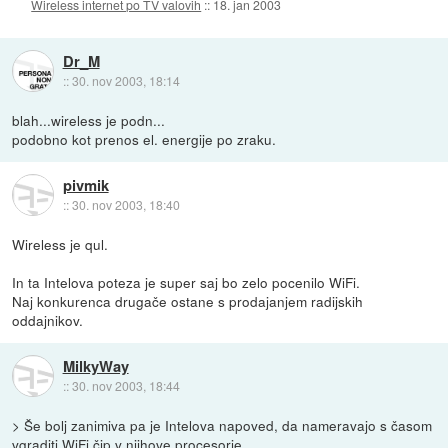
Wireless internet po TV valovih
::
18. jan 2003
Dr_M
::
30. nov 2003, 18:14
blah...wireless je podn...
podobno kot prenos el. energije po zraku.
pivmik
::
30. nov 2003, 18:40
Wireless je qul.
In ta Intelova poteza je super saj bo zelo pocenilo WiFi.
Naj konkurenca drugače ostane s prodajanjem radijskih
oddajnikov.
MilkyWay
::
30. nov 2003, 18:44
> Še bolj zanimiva pa je Intelova napoved, da nameravajo s časom
vgraditi WiFi čip v njihove procesorje...