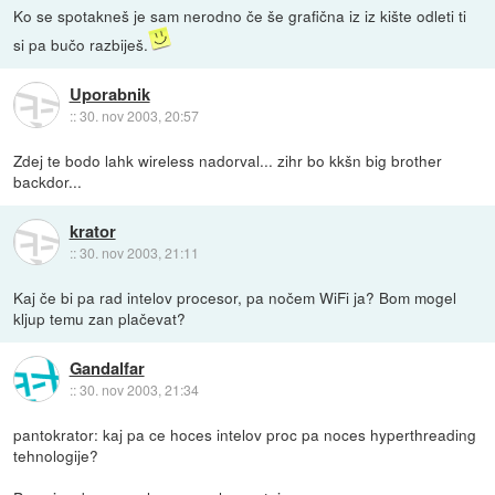
Ko se spotakneš je sam nerodno če še grafična iz iz kište odleti ti
si pa bučo razbiješ.
Uporabnik
::
30. nov 2003, 20:57
Zdej te bodo lahk wireless nadorval... zihr bo kkšn big brother
backdor...
krator
::
30. nov 2003, 21:11
Kaj če bi pa rad intelov procesor, pa nočem WiFi ja? Bom mogel
kljup temu zan plačevat?
Gandalfar
::
30. nov 2003, 21:34
pantokrator: kaj pa ce hoces intelov proc pa noces hyperthreading
tehnologije?