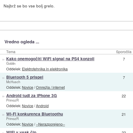
Najbrž se bo vse bolj grelo.
Vredno ogleda ...
Tema
Sporočila
»
Kako onemogočiti WiFi signal na PS4 konzoli
7
Goblin
Oddelek:
Elektrotehnika in elektronika
»
Bluetooth 5 prispel
7
McHusch
Oddelek:
Novice
/
Omrežja / internet
»
Android tudi za iPhone 3G
22
PrimozR
Oddelek:
Novice
/
Android
»
Wi-Fi konkurenca Bluetoothu
21
PrimozR
Oddelek:
Novice
/
--Nerazporejeno--
»
WiFi v vsak čip
22