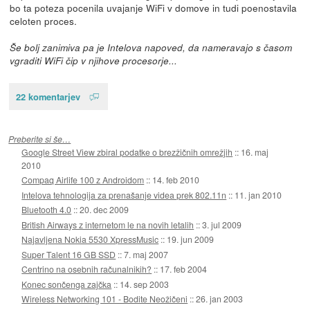
bo ta poteza pocenila uvajanje WiFi v domove in tudi poenostavila
celoten proces.
Še bolj zanimiva pa je Intelova napoved, da nameravajo s časom
vgraditi WiFi čip v njihove procesorje...
22 komentarjev
Preberite si še…
Google Street View zbiral podatke o brezžičnih omrežjih
::
16. maj
2010
Compaq Airlife 100 z Androidom
::
14. feb 2010
Intelova tehnologija za prenašanje videa prek 802.11n
::
11. jan 2010
Bluetooth 4.0
::
20. dec 2009
British Airways z internetom le na novih letalih
::
3. jul 2009
Najavljena Nokia 5530 XpressMusic
::
19. jun 2009
Super Talent 16 GB SSD
::
7. maj 2007
Centrino na osebnih računalnikih?
::
17. feb 2004
Konec sončenga zajčka
::
14. sep 2003
Wireless Networking 101 - Bodite Neožičeni
::
26. jan 2003