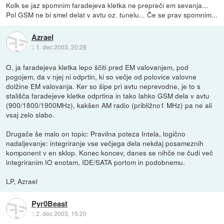
Kolk se jaz spomnim faradejeva kletka ne prepreči em sevanja...
Pol GSM ne bi smel delat v avtu oz. tunelu... Če se prav spomnim...
Azrael
::
1. dec 2003, 20:28
O, ja faradejeva kletka lepo ščiti pred EM valovanjem, pod
pogojem, da v njej ni odprtin, ki so večje od polovice valovne
dolžine EM valovanja. Ker so šipe pri avtu neprevodne, je to s
stališča faradejeve kletke odprtina in tako lahko GSM dela v avtu
(900/1800/1900MHz), kakšen AM radio (približno1 MHz) pa ne ali
vsaj zelo slabo.
Drugače še malo on topic: Pravilna poteza Intela, logično
nadaljevanje: integriranje vse večjega dela nekdaj posameznih
komponent v en sklop. Konec koncev, danes se nihče ne čudi več
integriranim IO enotam, IDE/SATA portom in podobnemu.
LP, Azrael
Pyr0Beast
::
2. dec 2003, 15:20