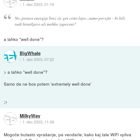
::
1. dec 2003, 01:19
No, prenos energije brez zic gre cisto lepo...samo povejte - bi bili
radi hrustljavo ali mehko zapeceni?
a lahko "well done"?
BigWhale
::
1. dec 2003, 07:22
> a lahko "well done"?
Samo da ne bos potem 'extremely well done'
;>
MilkyWay
::
1. dec 2003, 11:39
Mogoče butasto vprašanje, pa vendarle; kako kaj tale WiFi vpliva