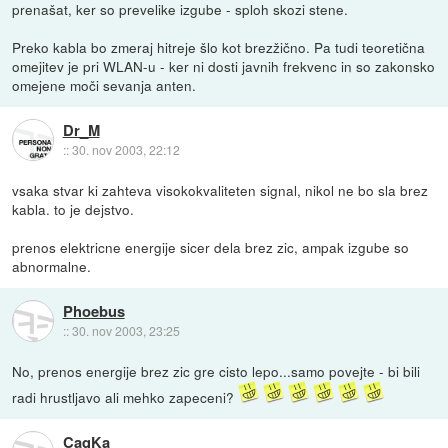
prenašat, ker so prevelike izgube - sploh skozi stene.
Preko kabla bo zmeraj hitreje šlo kot brezžično. Pa tudi teoretična
omejitev je pri WLAN-u - ker ni dosti javnih frekvenc in so zakonsko
omejene moči sevanja anten.
Dr_M
::
30. nov 2003, 22:12
vsaka stvar ki zahteva visokokvaliteten signal, nikol ne bo sla brez
kabla. to je dejstvo.
prenos elektricne energije sicer dela brez zic, ampak izgube so
abnormalne.
Phoebus
::
30. nov 2003, 23:25
No, prenos energije brez zic gre cisto lepo...samo povejte - bi bili
radi hrustljavo ali mehko zapeceni?
CaqKa