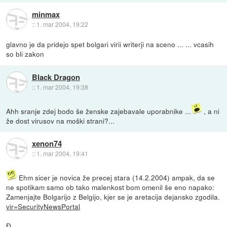
minmax
::
1. mar 2004, 19:22
glavno je da pridejo spet bolgari virii writerji na sceno ... ... vcasih
so bli zakon
Black Dragon
::
1. mar 2004, 19:38
Ahh sranje zdej bodo še ženske zajebavale uporabnike ...
, a ni
že dost virusov na moški strani?...
xenon74
::
1. mar 2004, 19:41
Ehm sicer je novica že precej stara (14.2.2004) ampak, da se
ne spotikam samo ob tako malenkost bom omenil še eno napako:
Zamenjajte Bolgarijo z Belgijo, kjer se je aretacija dejansko zgodila.
vir=SecurityNewsPortal
Đ