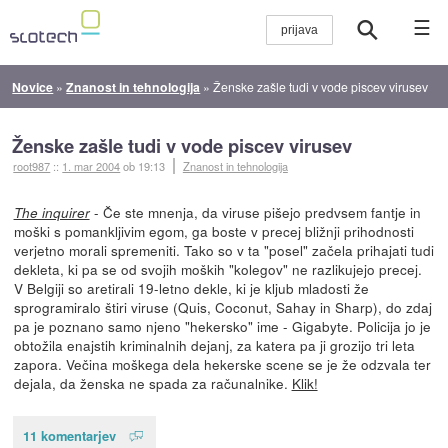
☰
Novice
»
Znanost in tehnologija
»
Ženske zašle tudi v vode piscev virusev
Ženske zašle tudi v vode piscev virusev
root987
::
1. mar 2004
ob 19:13
Znanost in tehnologija
- Če ste mnenja, da viruse pišejo predvsem fantje in
The inquirer
moški s pomankljivim egom, ga boste v precej bližnji prihodnosti
verjetno morali spremeniti. Tako so v ta "posel" začela prihajati tudi
dekleta, ki pa se od svojih moških "kolegov" ne razlikujejo precej.
V Belgiji so aretirali 19-letno dekle, ki je kljub mladosti že
sprogramiralo štiri viruse (Quis, Coconut, Sahay in Sharp), do zdaj
pa je poznano samo njeno "hekersko" ime - Gigabyte. Policija jo je
obtožila enajstih kriminalnih dejanj, za katera pa ji grozijo tri leta
zapora. Večina moškega dela hekerske scene se je že odzvala ter
dejala, da ženska ne spada za računalnike.
Klik!
11 komentarjev