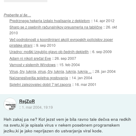
Preberite si še…
Predrznega hekerja izdalo hvalisanje z dekletom
::
14. apr 2012
Sharp se z osebnih računalnikov preusmerja na tablične
::
26. okt
2010
Več podrobnosti o koordinirani akciji evropskih policistov zoper
piratske strani
::
9. sep 2010
Uradno: moški izgubijo glavo ob čednih dekletih
::
6. sep 2009
Adam ni nikoli srečal Eve
::
26. sep 2007
Varnost v sistemih Windows
::
15. feb 2004
Virus, črv, luknja, virus, črv, luknja, luknja, luknja ...
::
28. jan 2004
Najzaneslivejša spletna gostovanja
::
14. jan 2004
Spletni zalezovalec dobil 7 let zapora
::
16. mar 2001
RejZoR
::
1. mar 2004, 19:19
Heh zakaj pa ne? Kot jezst vem je bila ravno tale dečva ena redkih
na svetu,ki je spisala virus v nekem posebnem programskem
jeziku,ki je jako neprijazen do ustvarjanja viral kode.