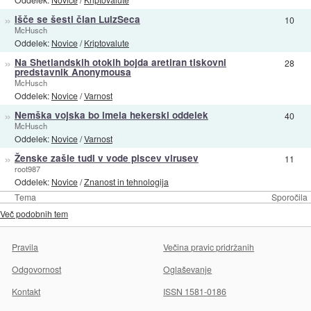
»
Išče se šesti član LulzSeca
10
McHusch
Oddelek:
Novice
/
Kriptovalute
»
Na Shetlandskih otokih bojda aretiran tiskovni
28
predstavnik Anonymousa
McHusch
Oddelek:
Novice
/
Varnost
»
Nemška vojska bo imela hekerski oddelek
40
McHusch
Oddelek:
Novice
/
Varnost
»
Ženske zašle tudi v vode piscev virusev
11
root987
Oddelek:
Novice
/
Znanost in tehnologija
Tema
Sporočila
Več podobnih tem
Pravila
Večina pravic pridržanih
Odgovornost
Oglaševanje
Kontakt
ISSN 1581-0186