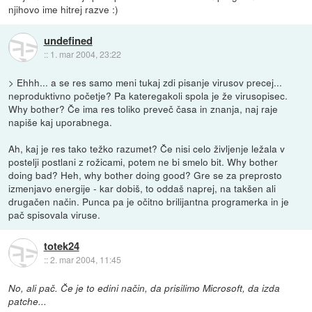
njihovo ime hitrej razve :)
undefined
::
1. mar 2004, 23:22
> Ehhh... a se res samo meni tukaj zdi pisanje virusov precej...
neproduktivno početje? Pa kateregakoli spola je že virusopisec.
Why bother? Če ima res toliko preveč časa in znanja, naj raje
napiše kaj uporabnega.
Ah, kaj je res tako težko razumet? Če nisi celo življenje ležala v
postelji postlani z rožicami, potem ne bi smelo bit. Why bother
doing bad? Heh, why bother doing good? Gre se za preprosto
izmenjavo energije - kar dobiš, to oddaš naprej, na takšen ali
drugačen način. Punca pa je očitno brilijantna programerka in je
pač spisovala viruse.
totek24
::
2. mar 2004, 11:45
No, ali pač. Če je to edini način, da prisilimo Microsoft, da izda
patche...