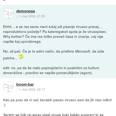
demoness
::
1. mar 2004, 21:39
Ehhh... a se res samo meni tukaj zdi pisanje virusov precej...
neproduktivno početje? Pa kateregakoli spola je že virusopisec.
Why bother? Če ima res toliko preveč časa in znanja, naj raje
napiše kaj uporabnega.
No, ali pač. Če je to edini način, da prisilimo Microsoft, da izda
patche...
edit: no, pa da še malo popicajzlarim in poskrbim za kulturo
slovenščine - pravilno se napiše pomanJkljivim (egom).
boom-bar
::
1. mar 2004, 22:17
Kdo pa prav da ni več ženskih piscev virusov sam da jih niso odkril
:)
Verjetn se folk raj sprav pisat viruse kukr kakšn program kr se