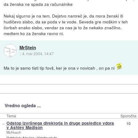
da ženska ne spada za računalnike
Nekaj sigurno je na tem. Dejstvo namreč je, da mora ženski iti
hudičevo slabo, da se poda v te vode. Seveda gre moškim v teh
čorbah enako slabo, vendar za nas je to že nekako značilno,
medtem ko za ženske ravno ni.
MrStein
::
4. mar 2004, 14:47
Ma to je samo tisti tip fovš, ker je ona v novicah , on pa ni
Vredno ogleda ...
Tema
Sporočila
»
Odstop izvršnega direktorja in druge posledice vdora
10
v Ashley Madison
McHusch
Oddelek:
Novice
/
Kriptovalute