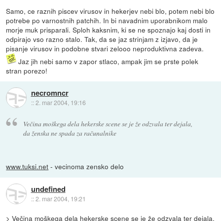
Samo, ce raznih piscev virusov in hekerjev nebi blo, potem nebi blo
potrebe po varnostnih patchih. In bi navadnim uporabnikom malo
morje muk prisparali. Sploh kaksnim, ki se ne spoznajo kaj dosti in
odpirajo vso razno stalo. Tak, da se jaz strinjam z izjavo, da je
pisanje virusov in podobne stvari zelooo neproduktivna zadeva.
Jaz jih nebi samo v zapor stlaco, ampak jim se prste polek
stran porezo!
necromncr
::
2. mar 2004, 19:16
Večina moškega dela hekerske scene se je že odzvala ter dejala,
da ženska ne spada za računalnike
www.tuksi.net
- vecinoma zensko delo
undefined
::
2. mar 2004, 19:21
> Večina moškega dela hekerske scene se je že odzvala ter dejala,