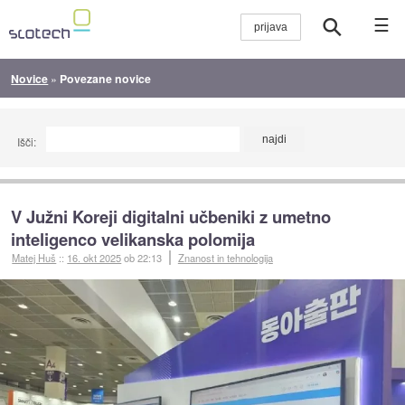
☰
Novice
»
Povezane novice
Išči:
V Južni Koreji digitalni učbeniki z umetno
inteligenco velikanska polomija
Matej Huš
::
16. okt 2025
ob 22:13
Znanost in tehnologija