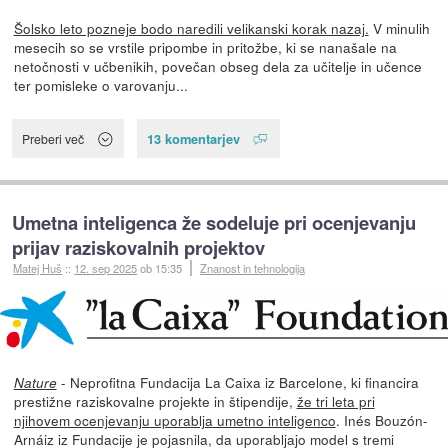
Šolsko leto pozneje bodo naredili velikanski korak nazaj.
V minulih
mesecih so se vrstile pripombe in pritožbe, ki se nanašale na
netočnosti v učbenikih, povečan obseg dela za učitelje in učence
ter pomisleke o varovanju...
13 komentarjev
Preberi več
Umetna inteligenca že sodeluje pri ocenjevanju
prijav raziskovalnih projektov
Matej Huš
::
12. sep 2025
ob 15:35
Znanost in tehnologija
- Neprofitna Fundacija La Caixa iz Barcelone, ki financira
Nature
prestižne raziskovalne projekte in štipendije,
že tri leta pri
njihovem ocenjevanju uporablja umetno inteligenco
. Inés Bouzón-
Arnáiz iz Fundacije je pojasnila, da uporabljajo model s tremi