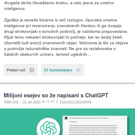
drugače skrita človeškemu bralcu, a zelo jasna za umetno
inteligenco.
Zgodba je seveda bizarna iz več razlogov. Uporaba umetne
inteligence pri recenziranju znanstvenih člankov, ki ga izvajajo
drugi strokovnjaki s sorodnih področij, je načeloma prepovedana.
Kljub temu nekateri strokovnjaki to počnejo, kar so sedaj želeli
izkoristiti tudi avtorji znanstvenih objav. Večinoma je šlo za objave
s področja računalniške znanosti. Ne gre za raziskovalce s
kakšnih obskurnih univerz, temveč uglednih...
21 komentarjev
Preberi več
Milijoni esejev so že napisani s ChatGPT
Matej Huš
::
13. apr 2024
ob 12:10
Znanost in tehnologija