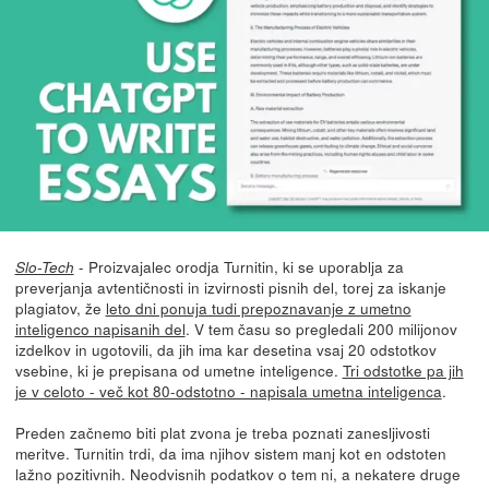
- Proizvajalec orodja Turnitin, ki se uporablja za
Slo-Tech
preverjanja avtentičnosti in izvirnosti pisnih del, torej za iskanje
plagiatov, že
leto dni ponuja tudi prepoznavanje z umetno
inteligenco napisanih del
. V tem času so pregledali 200 milijonov
izdelkov in ugotovili, da jih ima kar desetina vsaj 20 odstotkov
vsebine, ki je prepisana od umetne inteligence.
Tri odstotke pa jih
je v celoto - več kot 80-odstotno - napisala umetna inteligenca
.
Preden začnemo biti plat zvona je treba poznati zanesljivosti
meritve. Turnitin trdi, da ima njihov sistem manj kot en odstoten
lažno pozitivnih. Neodvisnih podatkov o tem ni, a nekatere druge