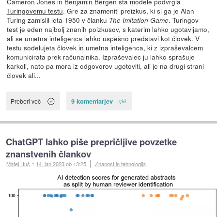
Cameron Jones in Benjamin Bergen sta modele podvrgla
Turingovemu testu
. Gre za znameniti preizkus, ki si ga je Alan
Turing zamislil leta 1950 v članku
. Turingov
The Imitation Game
test je eden najbolj znanih poizkusov, s katerim lahko ugotavljamo,
ali se umetna inteligenca lahko uspešno predstavi kot človek. V
testu sodelujeta človek in umetna inteligenca, ki z izpraševalcem
komunicirata prek računalnika. Izpraševalec ju lahko sprašuje
karkoli, nato pa mora iz odgovorov ugotoviti, ali je na drugi strani
človek ali...
9 komentarjev
Preberi več
ChatGPT lahko piše prepričljive povzetke
znanstvenih člankov
Matej Huš
::
14. jan 2023
ob 13:25
Znanost in tehnologija