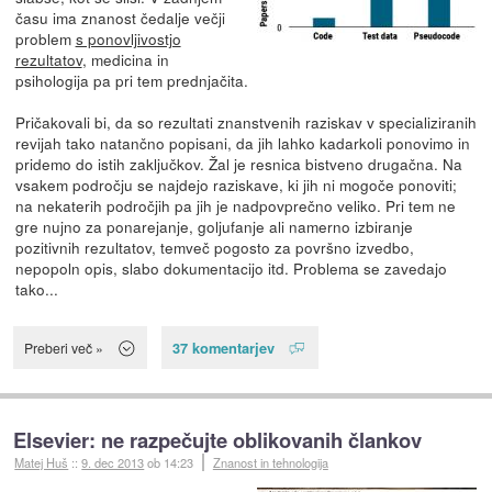
času ima znanost čedalje večji
problem
s ponovljivostjo
rezultatov
, medicina in
psihologija pa pri tem prednjačita.
Pričakovali bi, da so rezultati znanstvenih raziskav v specializiranih
revijah tako natančno popisani, da jih lahko kadarkoli ponovimo in
pridemo do istih zaključkov. Žal je resnica bistveno drugačna. Na
vsakem področju se najdejo raziskave, ki jih ni mogoče ponoviti;
na nekaterih področjih pa jih je nadpovprečno veliko. Pri tem ne
gre nujno za ponarejanje, goljufanje ali namerno izbiranje
pozitivnih rezultatov, temveč pogosto za površno izvedbo,
nepopoln opis, slabo dokumentacijo itd. Problema se zavedajo
tako...
37 komentarjev
Preberi več »
Elsevier: ne razpečujte oblikovanih člankov
Matej Huš
::
9. dec 2013
ob 14:23
Znanost in tehnologija