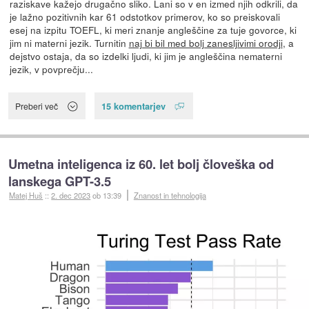
raziskave kažejo drugačno sliko. Lani so v en izmed njih odkrili, da
je lažno pozitivnih kar 61 odstotkov primerov, ko so preiskovali
esej na izpitu TOEFL, ki meri znanje angleščine za tuje govorce, ki
jim ni materni jezik. Turnitin
naj bi bil med bolj zanesljivimi orodji
, a
dejstvo ostaja, da so izdelki ljudi, ki jim je angleščina nematerni
jezik, v povprečju...
15 komentarjev
Preberi več
Umetna inteligenca iz 60. let bolj človeška od
lanskega GPT-3.5
Matej Huš
::
2. dec 2023
ob 13:39
Znanost in tehnologija