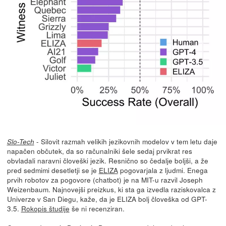
- Silovit razmah velikih jezikovnih modelov v tem letu daje
Slo-Tech
napačen občutek, da so računalniki šele sedaj prvikrat res
obvladali naravni človeški jezik. Resnično so čedalje boljši, a že
pred sedmimi desetletji se je
ELIZA
pogovarjala z ljudmi. Enega
prvih robotov za pogovore (chatbot) je na MIT-u razvil Joseph
Weizenbaum. Najnovejši preizkus, ki sta ga izvedla raziskovalca z
Univerze v San Diegu, kaže, da je ELIZA bolj človeška od GPT-
3.5.
Rokopis študije
še ni recenziran.