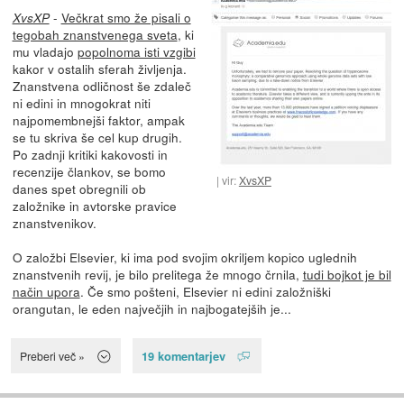
-
Večkrat smo že pisali o
XvsXP
tegobah znanstvenega sveta
, ki
mu vladajo
popolnoma isti vzgibi
kakor v ostalih sferah življenja.
Znanstvena odličnost še zdaleč
ni edini in mnogokrat niti
najpomembnejši faktor, ampak
se tu skriva še cel kup drugih.
Po zadnji kritiki kakovosti in
recenzije člankov, se bomo
vir:
XvsXP
danes spet obregnili ob
založnike in avtorske pravice
znanstvenikov.
O založbi Elsevier, ki ima pod svojim okriljem kopico uglednih
znanstvenih revij, je bilo prelitega že mnogo črnila,
tudi bojkot je bil
način upora
. Če smo pošteni, Elsevier ni edini založniški
orangutan, le eden največjih in najbogatejših je...
19 komentarjev
Preberi več »