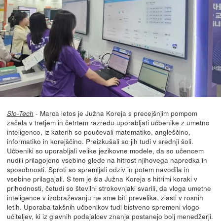
- Marca letos je Južna Koreja s precejšnjim pompom
Slo-Tech
začela v tretjem in četrtem razredu uporabljati učbenike z umetno
inteligenco, iz katerih so poučevali matematiko, angleščino,
informatiko in korejščino. Preizkušali so jih tudi v srednji šoli.
Učbeniki so uporabljali velike jezikovne modele, da so učencem
nudili prilagojeno vsebino glede na hitrost njihovega napredka in
sposobnosti. Sproti so spremljali odziv in potem navodila in
vsebine prilagajali. S tem je šla Južna Koreja s hitrimi koraki v
prihodnosti, četudi so številni strokovnjaki svarili, da vloga umetne
inteligence v izobraževanju ne sme biti prevelika, zlasti v rosnih
letih. Uporaba takšnih učbenikov tudi bistveno spremeni vlogo
učiteljev, ki iz glavnih podajalcev znanja postanejo bolj menedžerji.