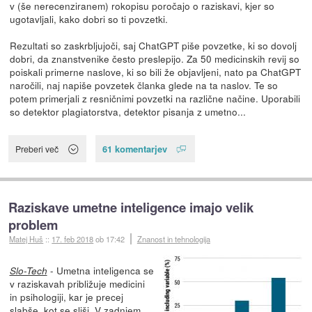
v (še nerecenziranem) rokopisu poročajo o raziskavi, kjer so
ugotavljali, kako dobri so ti povzetki.
Rezultati so zaskrbljujoči, saj ChatGPT piše povzetke, ki so dovolj
dobri, da znanstvenike često preslepijo. Za 50 medicinskih revij so
poiskali primerne naslove, ki so bili že objavljeni, nato pa ChatGPT
naročili, naj napiše povzetek članka glede na ta naslov. Te so
potem primerjali z resničnimi povzetki na različne načine. Uporabili
so detektor plagiatorstva, detektor pisanja z umetno...
61 komentarjev
Preberi več
Raziskave umetne inteligence imajo velik
problem
Matej Huš
::
17. feb 2018
ob 17:42
Znanost in tehnologija
- Umetna inteligenca se
Slo-Tech
v raziskavah približuje medicini
in psihologiji, kar je precej
slabše, kot se sliši. V zadnjem