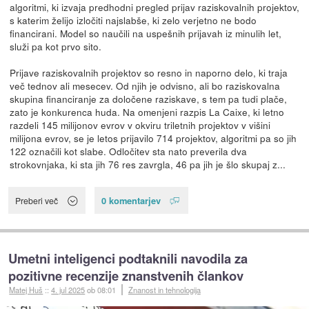
algoritmi, ki izvaja predhodni pregled prijav raziskovalnih projektov,
s katerim želijo izločiti najslabše, ki zelo verjetno ne bodo
financirani. Model so naučili na uspešnih prijavah iz minulih let,
služi pa kot prvo sito.
Prijave raziskovalnih projektov so resno in naporno delo, ki traja
več tednov ali mesecev. Od njih je odvisno, ali bo raziskovalna
skupina financiranje za določene raziskave, s tem pa tudi plače,
zato je konkurenca huda. Na omenjeni razpis La Caixe, ki letno
razdeli 145 milijonov evrov v okviru triletnih projektov v višini
milijona evrov, se je letos prijavilo 714 projektov, algoritmi pa so jih
122 označili kot slabe. Odločitev sta nato preverila dva
strokovnjaka, ki sta jih 76 res zavrgla, 46 pa jih je šlo skupaj z...
0 komentarjev
Preberi več
Umetni inteligenci podtaknili navodila za
pozitivne recenzije znanstvenih člankov
Matej Huš
::
4. jul 2025
ob 08:01
Znanost in tehnologija