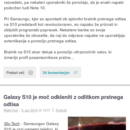
razvedelo, pa nekateri uporabniki že poročajo, da je enaki napaki
podvržen tudi Note 10.
Pri Samsungu, kjer so spomladi ob splovitvi bralnik prstnega odtisa
na S10 predstavili kot revolucionaren, so napako že priznali in
obljubili programski popravek. Nekatere banke so svoje
uporabnike že obvestile, da naj do odprave napake ne uporabljajo
avtentikacije s pomočjo prstnega odtisa.
Bralnik na S10 sicer deluje s pomočjo ultrazvočnih valov, ki
izmerijo profil posameznikove prstne...
34 komentarjev
Preberi več
Galaxy S10 je moč odkleniti z odlitkom prstnega
odtisa
Matej Huš
::
9. apr 2019
ob 18:57
Android
- Samsungov Galaxy
Slo-Tech
S10 je prvi pametni telefon, ki