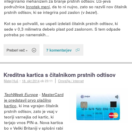
integriramo mehanizem za branje prstnih odtisov. LG-jeva
podružnica
Innotek meni
, da to ni nujno, zato so razvili nov čitalnik
prstnih odtisov, ki se integrira pod zaslon (v
).
bezel
Kot so se pohvalili, so uspeli izdelati čitalnik prstnih odtisov, ki
sede v 0,3 milimetra debelo plast pod zaslonom. S tem odpade
potreba po namenskih...
7 komentarjev
Preberi več »
Kreditna kartica s čitalnikom prstnih odtisov
Matej Huš
::
18. okt 2014
ob 23:11
Omrežja / internet
-
MasterCard
TechWeek Europe
je predstavil prvo plačilno
kartico
, ki ima vgrajen čitalnik
prstnih odtisov, zato je vsaj v
teoriji varnejša od kartic, ki
terjajo vnos PIN-a. Nova kartica
bo v Veliki Britaniji v splošni rabi