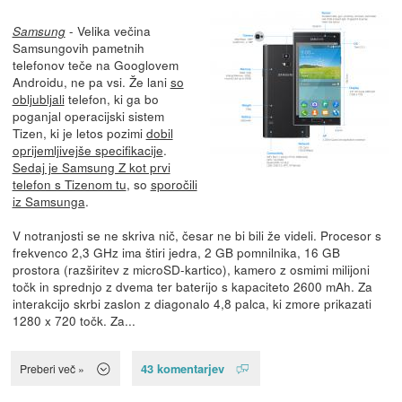
- Velika večina
Samsung
Samsungovih pametnih
telefonov teče na Googlovem
Androidu, ne pa vsi. Že lani
so
obljubljali
telefon, ki ga bo
poganjal operacijski sistem
Tizen, ki je letos pozimi
dobil
oprijemljivejše specifikacije
.
Sedaj je Samsung Z kot prvi
telefon s Tizenom tu
, so
sporočili
iz Samsunga
.
V notranjosti se ne skriva nič, česar ne bi bili že videli. Procesor s
frekvenco 2,3 GHz ima štiri jedra, 2 GB pomnilnika, 16 GB
prostora (razširitev z microSD-kartico), kamero z osmimi milijoni
točk in sprednjo z dvema ter baterijo s kapaciteto 2600 mAh. Za
interakcijo skrbi zaslon z diagonalo 4,8 palca, ki zmore prikazati
1280 x 720 točk. Za...
43 komentarjev
Preberi več »