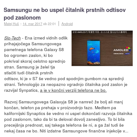
Samsungu ne bo uspel čitalnik prstnih odtisov
pod zaslonom
Matej Huš
::
14. mar 2017
ob 22:01
Android
- Ena izmed vidnih odlik
Slo-Tech
prihajajočega Samsungovega
pametnega telefona Galaxy S8
bo ogromen zaslon, ki bo
pokrival skoraj celotno sprednjo
stran. Samsung je želel tja
stlačiti tudi čitalnik prstnih
odtisov, ki je v S7 še vedno pod spodnjim gumbom na sprednji
strani. Tehnologijo za neopazno vgradnjo čitalnika pod zaslon je
razvijal Synpatics,
a je v končni verziji telefona ne bo.
Razvoj Samsungovega Galaxyja S8 je namreč že bolj ali manj
končan, telefon pa prehaja v proizvodnjo fazo. Medtem pa
kalifornijski Synaptics še vedno ni uspel dokončati razvoja čitalnika
pod zaslonom, tako da bi ta deloval dovolj zanesljivo. To bi bila
precejšnja prednost, saj takega telefona še ni, a ga žal tudi še
nekaj časa ne bo. Niti izdatne Samsungove finančne injekcije v...