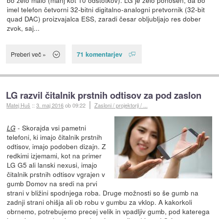
bo zelo malo (manj kot 10 odstotkov). LG je zelo ponosen, da bo
imel telefon četvorni 32-bitni digitalno-analogni pretvornik (32-bit
quad DAC) proizvajalca ESS, zaradi česar obljubljajo res dober
zvok, saj...
71 komentarjev
Preberi več »
LG razvil čitalnik prstnih odtisov za pod zaslon
Matej Huš
::
3. maj 2016
ob 09:22
Zasloni / projektorji / ...
- Skorajda vsi pametni
LG
telefoni, ki imajo čitalnik prstnih
odtisov, imajo podoben dizajn. Z
redkimi izjemami, kot na primer
LG G5 ali lanski nexusi, imajo
čitalnik prstnih odtisov vgrajen v
gumb Domov na sredi na prvi
strani v bližini spodnjega roba. Druge možnosti so še gumb na
zadnji strani ohišja ali ob robu v gumbu za vklop. A kakorkoli
obrnemo, potrebujemo precej velik in vpadljiv gumb, pod katerega