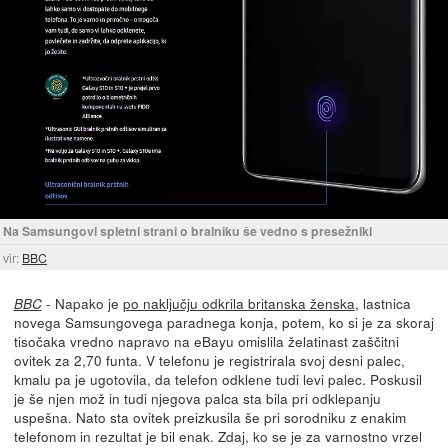
Na Samsungovi spletni strani o bralniku še vedno s presežniki
vir:
BBC
- Napako je
po naključju odkrila britanska ženska
, lastnica
BBC
novega Samsungovega paradnega konja, potem, ko si je za skoraj
tisočaka vredno napravo na eBayu omislila želatinast zaščitni
ovitek za 2,70 funta. V telefonu je registrirala svoj desni palec,
kmalu pa je ugotovila, da telefon odklene tudi levi palec. Poskusil
je še njen mož in tudi njegova palca sta bila pri odklepanju
uspešna. Nato sta ovitek preizkusila še pri sorodniku z enakim
telefonom in rezultat je bil enak. Zdaj, ko se je za varnostno vrzel