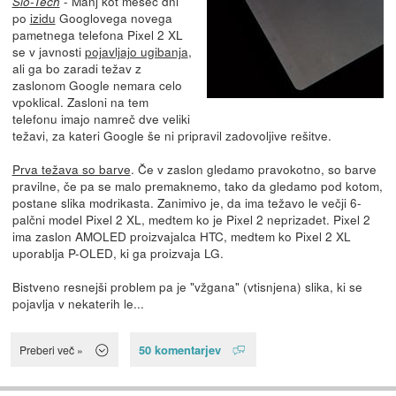
- Manj kot mesec dni
Slo-Tech
po
izidu
Googlovega novega
pametnega telefona Pixel 2 XL
se v javnosti
pojavljajo ugibanja
,
ali ga bo zaradi težav z
zaslonom Google nemara celo
vpoklical. Zasloni na tem
telefonu imajo namreč dve veliki
težavi, za kateri Google še ni pripravil zadovoljive rešitve.
Prva težava so barve
. Če v zaslon gledamo pravokotno, so barve
pravilne, če pa se malo premaknemo, tako da gledamo pod kotom,
postane slika modrikasta. Zanimivo je, da ima težavo le večji 6-
palčni model Pixel 2 XL, medtem ko je Pixel 2 neprizadet. Pixel 2
ima zaslon AMOLED proizvajalca HTC, medtem ko Pixel 2 XL
uporablja P-OLED, ki ga proizvaja LG.
Bistveno resnejši problem pa je "vžgana" (vtisnjena) slika, ki se
pojavlja v nekaterih le...
50 komentarjev
Preberi več »