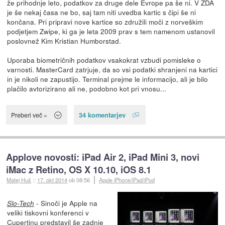
že prihodnje leto, podatkov za druge dele Evrope pa še ni. V ZDA
je še nekaj časa ne bo, saj tam niti uvedba kartic s čipi še ni
končana. Pri pripravi nove kartice so združili moči z norveškim
podjetjem Zwipe, ki ga je leta 2009 prav s tem namenom ustanovil
poslovnež Kim Kristian Humborstad.
Uporaba biometričnih podatkov vsakokrat vzbudi pomisleke o
varnosti. MasterCard zatrjuje, da so vsi podatki shranjeni na kartici
in je nikoli ne zapustijo. Terminal prejme le informacijo, ali je bilo
plačilo avtorizirano ali ne, podobno kot pri vnosu...
34 komentarjev
Preberi več »
Applove novosti: iPad Air 2, iPad Mini 3, novi
iMac z Retino, OS X 10.10, iOS 8.1
Matej Huš
::
17. okt 2014
ob 08:56
Apple iPhone/iPad/iPod
- Sinoči je Apple na
Slo-Tech
veliki tiskovni konferenci v
Cupertinu predstavil še zadnje