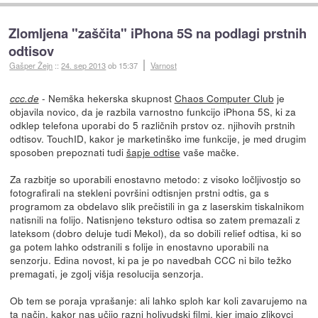
Zlomljena "zaščita" iPhona 5S na podlagi prstnih
odtisov
Gašper Žejn
::
24. sep 2013
ob 15:37
Varnost
- Nemška hekerska skupnost
Chaos Computer Club
je
ccc.de
objavila novico, da je razbila varnostno funkcijo iPhona 5S, ki za
odklep telefona uporabi do 5 različnih prstov oz. njihovih prstnih
odtisov. TouchID, kakor je marketinško ime funkcije, je med drugim
sposoben prepoznati tudi
šapje odtise
vaše mačke.
Za razbitje so uporabili enostavno metodo: z visoko ločljivostjo so
fotografirali na stekleni površini odtisnjen prstni odtis, ga s
programom za obdelavo slik prečistili in ga z laserskim tiskalnikom
natisnili na folijo. Natisnjeno teksturo odtisa so zatem premazali z
lateksom (dobro deluje tudi Mekol), da so dobili relief odtisa, ki so
ga potem lahko odstranili s folije in enostavno uporabili na
senzorju. Edina novost, ki pa je po navedbah CCC ni bilo težko
premagati, je zgolj višja resolucija senzorja.
Ob tem se poraja vprašanje: ali lahko sploh kar koli zavarujemo na
ta način, kakor nas učijo razni holivudski filmi, kjer imajo zlikovci