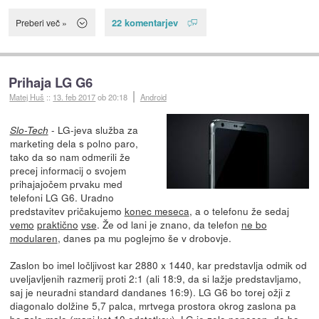
22 komentarjev
Preberi več »
Prihaja LG G6
Matej Huš
::
13. feb 2017
ob 20:18
Android
- LG-jeva služba za
Slo-Tech
marketing dela s polno paro,
tako da so nam odmerili že
precej informacij o svojem
prihajajočem prvaku med
telefoni LG G6. Uradno
predstavitev pričakujemo
konec meseca
, a o telefonu že sedaj
vemo
praktično
vse
. Že od lani je znano, da telefon
ne bo
modularen
, danes pa mu poglejmo še v drobovje.
Zaslon bo imel ločljivost kar 2880 x 1440, kar predstavlja odmik od
uveljavljenih razmerij proti 2:1 (ali 18:9, da si lažje predstavljamo,
saj je neuradni standard dandanes 16:9). LG G6 bo torej ožji z
diagonalo dolžine 5,7 palca, mrtvega prostora okrog zaslona pa