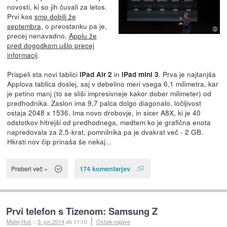
novosti, ki so jih čuvali za letos.
Prvi kos
smo dobili že
septembra
, o preostanku pa je,
precej nenavadno,
Applu že
pred dogodkom ušlo precej
informacij
.
Prispeli sta novi tablici
in
. Prva je najtanjša
iPad Air 2
iPad mini 3
Applova tablica doslej, saj v debelino meri vsega 6,1 milimetra, kar
je petino manj (to se sliši impresivneje kakor dober milimeter) od
predhodnika. Zaslon ima 9,7 palca dolgo diagonalo, ločljivost
ostaja 2048 x 1536. Ima novo drobovje, in sicer A8X, ki je 40
odstotkov hitrejši od predhodnega, medtem ko je grafična enota
napredovala za 2,5-krat, pomnilnika pa je dvakrat več - 2 GB.
Hkrati nov čip prinaša še nekaj...
174 komentarjev
Preberi več »
Prvi telefon s Tizenom: Samsung Z
Matej Huš
::
3. jun 2014
ob 11:10
Ostale najave