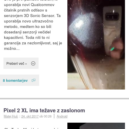
uporablja novi Qualcommov
čitalnik prstnih odtisov s
senzorjem 3D Sonic Sensor. Ta
uporablja novo ultrazvočno
metodo, medtem ko so bili
dosedanji senzorji večidel
kapacitivni. Toda niti to ni
garancija za nezlomljivost, saj je
možno...
Preberi več »
8 komentarjev
Pixel 2 XL ima težave z zaslonom
Matej Huš
::
24. okt 2017
ob 00:26
Android