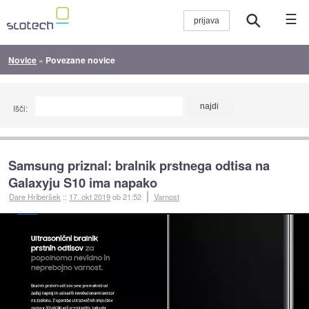
☰
Novice
»
Povezane novice
Išči:
Samsung priznal: bralnik prstnega odtisa na
Galaxyju S10 ima napako
Dare Hriberšek
::
17. okt 2019
ob 21:52
Varnost