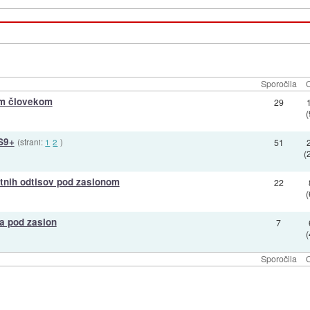
Sporočila
O
im človekom
29
S9+
(strani:
1
2
)
51
(
stnih odtisov pod zaslonom
22
za pod zaslon
7
Sporočila
O