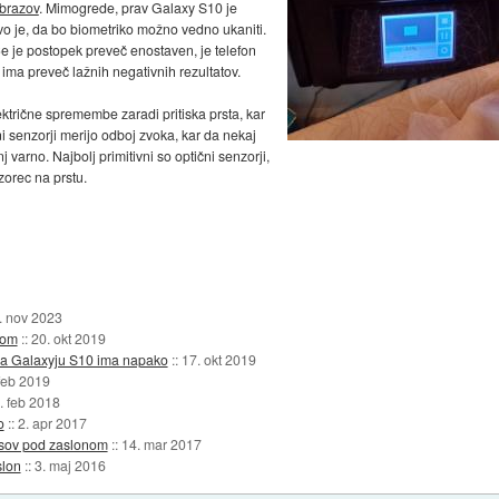
brazov
. Mimogrede, prav Galaxy S10 je
tvo je, da bo biometriko možno vedno ukaniti.
Če je postopek preveč enostaven, je telefon
 ima preveč lažnih negativnih rezultatov.
lektrične spremembe zaradi pritiska prsta, kar
 senzorji merijo odboj zvoka, kar da nekaj
j varno. Najbolj primitivni so optični senzorji,
vzorec na prstu.
. nov 2023
kom
::
20. okt 2019
 na Galaxyju S10 ima napako
::
17. okt 2019
feb 2019
. feb 2018
o
::
2. apr 2017
tisov pod zaslonom
::
14. mar 2017
slon
::
3. maj 2016