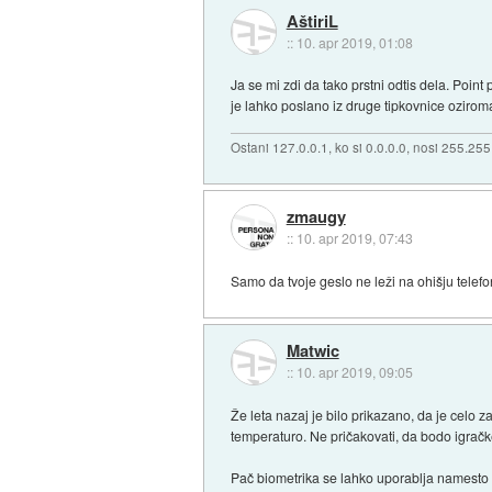
AštiriL
::
10. apr 2019, 01:08
Ja se mi zdi da tako prstni odtis dela. Point
je lahko poslano iz druge tipkovnice oziroma
Ostani 127.0.0.1, ko si 0.0.0.0, nosi 255.25
zmaugy
::
10. apr 2019, 07:43
Samo da tvoje geslo ne leži na ohišju telefo
Matwic
::
10. apr 2019, 09:05
Že leta nazaj je bilo prikazano, da je celo 
temperaturo. Ne pričakovati, da bodo igračke 
Pač biometrika se lahko uporablja namesto