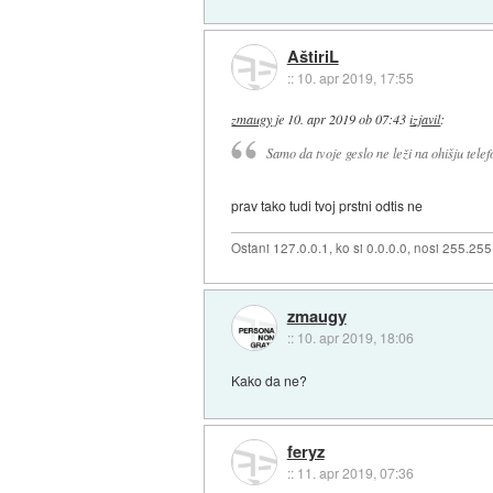
AštiriL
::
10. apr 2019, 17:55
zmaugy
je
10. apr 2019 ob 07:43
izjavil
:
Samo da tvoje geslo ne leži na ohišju telef
prav tako tudi tvoj prstni odtis ne
Ostani 127.0.0.1, ko si 0.0.0.0, nosi 255.25
zmaugy
::
10. apr 2019, 18:06
Kako da ne?
feryz
::
11. apr 2019, 07:36