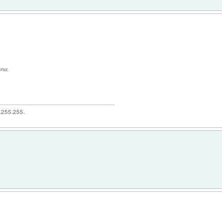
ona.
5.255.255.