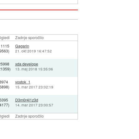
gledi
Zadnje sporočilo
11115
Gagarin
(9563)
21. okt 2019 16:47:52
25998
xda develope
21359)
13. maj 2018 15:35:06
8974
vostok_1
(6898)
15. mar 2017 23:02:19
6395
D3m0r4l1z3d
(4177)
14. mar 2017 23:00:57
gledi
Zadnje sporočilo