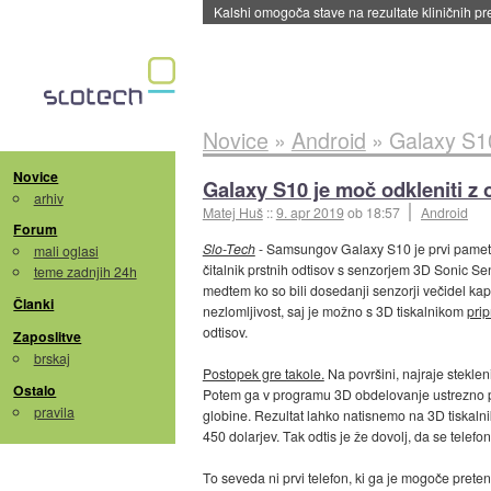
Kalshi omogoča stave na rezultate kliničnih pr
Novice
»
Android
»
Galaxy S10
Novice
Galaxy S10 je moč odkleniti z 
arhiv
Matej Huš
::
9. apr 2019
ob 18:57
Android
Forum
Slo-Tech
- Samsungov Galaxy S10 je prvi pametn
mali oglasi
čitalnik prstnih odtisov s senzorjem 3D Sonic S
teme zadnjih 24h
medtem ko so bili dosedanji senzorji večidel kapac
Članki
nezlomljivost, saj je možno s 3D tiskalnikom
prip
odtisov.
Zaposlitve
brskaj
Postopek gre takole.
Na površini, najraje stekleni
Ostalo
Potem ga v programu 3D obdelovanje ustrezno 
pravila
globine. Rezultat lahko natisnemo na 3D tiskaln
450 dolarjev. Tak odtis je že dovolj, da se telefo
To seveda ni prvi telefon, ki ga je mogoče pretent