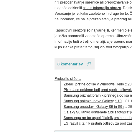
niti
prepoznavanje šarenice
ali
prepoznavanje o
mogoče odkleniti
celo s fotografijo obraza
. Dejs
Vprašanje je le, kako zapleteno in drago bo to. 
neuporaben, če pa je prezapleten, je predrag ali
Kapacitivni senzorji so najvarnejši, ker merijo e
je težko ponarediti z domačo opremo. Ultrazvočni
informacije tudi o tretji dimenziji, a je vseeno man
ki jih zlahka pretentamo, saj v bistvu fotografijo 
8 komentarjev
Preberite si še…
Zlomili prstne odtise v Windows Hello
::
23
Pixel 4 se odklene tudi pred spečim člove
Samsung priznal: bralnik prstnega odtisa
Samsung pokazal nove Galaxyje 10
::
21. 
Samsung predstavil Galaxy S9 in S9+
::
26
Galaxy S8 lahko odklenete tudi s fotografij
Samsungu ne bo uspel čitalnik prstnih od
LG razvil čitalnik prstnih odtisov za pod za