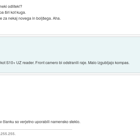
neki odlitek!?
a širi kot kuga.
gre za nekaj novega in boljšega. Aha.
 kot S10+ UZ reader. Front camero bi odstranili raje. Malo izgubljajo kompas.
, v članku so verjetno uporabili namensko steklo.
5.255.255.