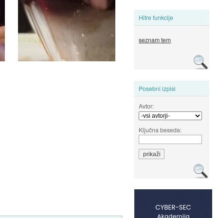
Hitre funkcije
seznam tem
Posebni izpisi
Avtor:
Ključna beseda: