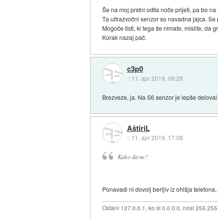
Še na moj prstni odtis noče prijeti, pa bo na 
Ta ultrazvočni senzor so navadna jajca. Se p
Mogoče tisti, ki tega še nimate, mislite, da 
Korak nazaj pač.
c3p0
::
11. apr 2019, 09:28
Brezveze, ja. Na S6 senzor je lepše deloval
AštiriL
::
11. apr 2019, 17:08
Kako da ne?
Ponavadi ni dovolj berljiv iz ohišja telefona
Ostani 127.0.0.1, ko si 0.0.0.0, nosi 255.25