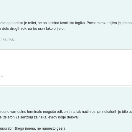
 prstnega odtisa je relief, ne pa kakšna kemijska logika. Povsem razumljivo je, da bo 
 delo drugih rok, pa bo prav tako prijelo.
5.255.255.
na.
zaresne varnostne terminale mogoče odkleniti na tak način oz. pri nekaterih je bilo p
(telefoni) s senzorji za nekaj evrov bolje delovali.
 uporabniškega imena, ne namesto gesla.