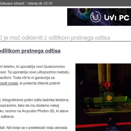
eizkusov zdravil
::
včeraj ob 12:10
 je moč odkleniti z odlitkom prstnega odtisa
odlitkom prstnega odtisa
i telefon, ki uporablja novi Qualcommov
ensor. Ta uporablja novo ultrazvočno metodo,
itivni. Toda niti to ni garancija za
raviti model
, ki pretenta čitalnik prstnih
, fotografiramo prstni odtis lastnika telefona.
popravimo, tako da mu dodamo nekaj
iku, recimo na Anycubic Photon 3D, ki stane
n odklene.
ati. Nič bolje se v preteklosti nista obnesla