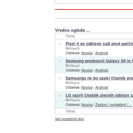
Vredno ogleda ...
Tema
»
Pixel 4 se odklene tudi pred speč
McHusch
Oddelek:
Novice
/
Android
»
Samsung predstavil Galaxy S9 in 
McHusch
Oddelek:
Novice
/
Android
»
Samsungu ne bo uspel čitalnik pr
McHusch
Oddelek:
Novice
/
Android
»
LG razvil čitalnik prstnih odtisov 
McHusch
Oddelek:
Novice
/
Zasloni / projektorji / ...
Tema
Več podobnih tem