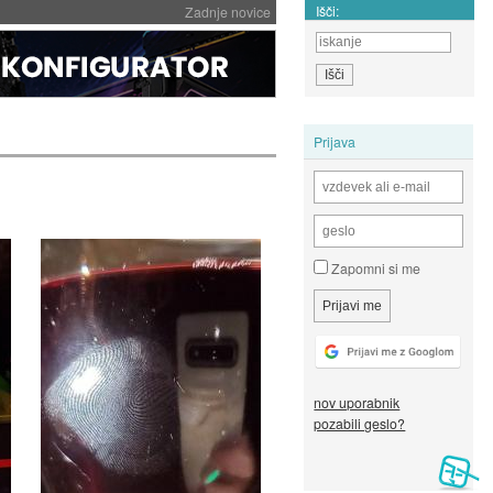
Išči:
Zadnje novice
Prijava
Zapomni si me
nov uporabnik
pozabili geslo?