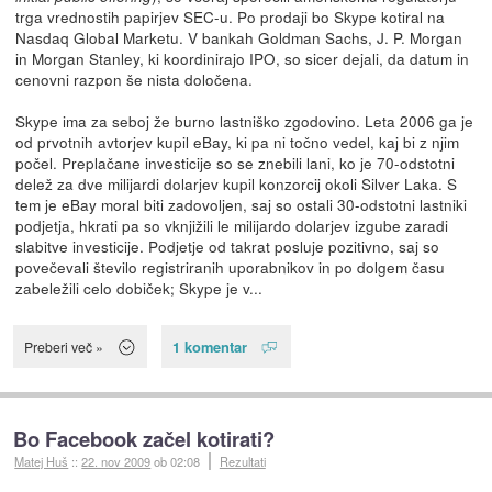
trga vrednostih papirjev SEC-u. Po prodaji bo Skype kotiral na
Nasdaq Global Marketu. V bankah Goldman Sachs, J. P. Morgan
in Morgan Stanley, ki koordinirajo IPO, so sicer dejali, da datum in
cenovni razpon še nista določena.
Skype ima za seboj že burno lastniško zgodovino. Leta 2006 ga je
od prvotnih avtorjev kupil eBay, ki pa ni točno vedel, kaj bi z njim
počel. Preplačane investicije so se znebili lani, ko je 70-odstotni
delež za dve milijardi dolarjev kupil konzorcij okoli Silver Laka. S
tem je eBay moral biti zadovoljen, saj so ostali 30-odstotni lastniki
podjetja, hkrati pa so vknjižili le milijardo dolarjev izgube zaradi
slabitve investicije. Podjetje od takrat posluje pozitivno, saj so
povečevali število registriranih uporabnikov in po dolgem času
zabeležili celo dobiček; Skype je v...
1 komentar
Preberi več »
Bo Facebook začel kotirati?
Matej Huš
::
22. nov 2009
ob 02:08
Rezultati