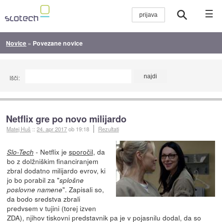
☰
Novice
»
Povezane novice
Išči:
Netflix gre po novo milijardo
Matej Huš
::
24. apr 2017
ob 19:18
Rezultati
- Netflix je
sporočil
, da
Slo-Tech
bo z dolžniškim financiranjem
zbral dodatno milijardo evrov, ki
jo bo porabil za "
splošne
". Zapisali so,
poslovne namene
da bodo sredstva zbrali
predvsem v tujini (torej izven
ZDA), njihov tiskovni predstavnik pa je v pojasnilu dodal, da so