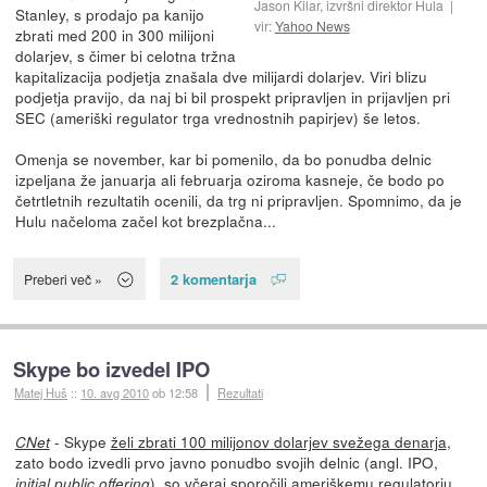
Jason Kilar, izvršni direktor Hula
Stanley, s prodajo pa kanijo
vir:
Yahoo News
zbrati med 200 in 300 milijoni
dolarjev, s čimer bi celotna tržna
kapitalizacija podjetja znašala dve milijardi dolarjev. Viri blizu
podjetja pravijo, da naj bi bil prospekt pripravljen in prijavljen pri
SEC (ameriški regulator trga vrednostnih papirjev) še letos.
Omenja se november, kar bi pomenilo, da bo ponudba delnic
izpeljana že januarja ali februarja oziroma kasneje, če bodo po
četrtletnih rezultatih ocenili, da trg ni pripravljen. Spomnimo, da je
Hulu načeloma začel kot brezplačna...
2 komentarja
Preberi več »
Skype bo izvedel IPO
Matej Huš
::
10. avg 2010
ob 12:58
Rezultati
- Skype
želi zbrati 100 milijonov dolarjev svežega denarja
,
CNet
zato bodo izvedli prvo javno ponudbo svojih delnic (angl. IPO,
), so včeraj sporočili ameriškemu regulatorju
initial public offering