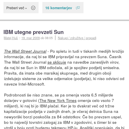
16 komentarjev
Preberi več »
IBM utegne prevzeti Sun
Matej Huš
::
19. mar 2009
ob 08:05
Nakupi / združitve / propadi
- Po spletu in tudi v tiskanih medijih krožijo
The Wall Street Journal
informacije, da naj bi se IBM pripravljal na prevzem Suna. Časnik
The Wall Street Journal
se sklicuje
na navedbe zanesljivih virov,
da naj bi se Sun in IBM odločala, ali je spojitev podjetij smiselna.
Pravita, da imata obe marsikaj skupnega, med drugim oboji
izdelujejo sisteme za velike odjemalce (podjetja), ki niso odvisni od
naveze Intel-Microsoft.
Podrobnosti še niso znane, se pa omenja vsota 6,5 milijarde
dolarjev v gotovini (
The New York Times
omenja celo vsoto 7
milijard), ki naj bi jo IBM plačal. Ker je to dvakrat več od tržne
kapitalizacije podjetja v zadnjih dneh, je včeraj delnica Suna na
newyorški borzi poskočila za 84 odstotkov. Če bo prevzem uspel,
bo to največji tovrstni zalogaj za IBM v zgodovini, s čimer bi se
utrdil v boju proti hudemu tekmecu HP-ju. Analitiki ocenjujejo, da bi