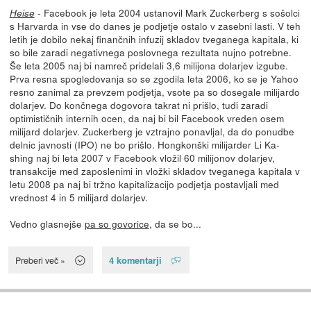
- Facebook je leta 2004 ustanovil Mark Zuckerberg s sošolci
Heise
s Harvarda in vse do danes je podjetje ostalo v zasebni lasti. V teh
letih je dobilo nekaj finančnih infuzij skladov tveganega kapitala, ki
so bile zaradi negativnega poslovnega rezultata nujno potrebne.
Še leta 2005 naj bi namreč pridelali 3,6 milijona dolarjev izgube.
Prva resna spogledovanja so se zgodila leta 2006, ko se je Yahoo
resno zanimal za prevzem podjetja, vsote pa so dosegale milijardo
dolarjev. Do končnega dogovora takrat ni prišlo, tudi zaradi
optimističnih internih ocen, da naj bi bil Facebook vreden osem
milijard dolarjev. Zuckerberg je vztrajno ponavljal, da do ponudbe
delnic javnosti (IPO) ne bo prišlo. Hongkonški milijarder Li Ka-
shing naj bi leta 2007 v Facebook vložil 60 milijonov dolarjev,
transakcije med zaposlenimi in vložki skladov tveganega kapitala v
letu 2008 pa naj bi tržno kapitalizacijo podjetja postavljali med
vrednost 4 in 5 milijard dolarjev.
Vedno glasnejše
pa so govorice
, da se bo...
4 komentarji
Preberi več »