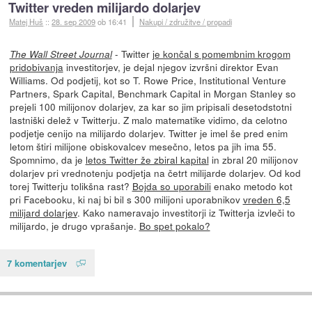
Twitter vreden milijardo dolarjev
Matej Huš
::
28. sep 2009
ob 16:41
Nakupi / združitve / propadi
- Twitter
je končal s pomembnim krogom
The Wall Street Journal
pridobivanja
investitorjev, je dejal njegov izvršni direktor Evan
Williams. Od podjetij, kot so T. Rowe Price, Institutional Venture
Partners, Spark Capital, Benchmark Capital in Morgan Stanley so
prejeli 100 milijonov dolarjev, za kar so jim pripisali desetodstotni
lastniški delež v Twitterju. Z malo matematike vidimo, da celotno
podjetje cenijo na milijardo dolarjev. Twitter je imel še pred enim
letom štiri milijone obiskovalcev mesečno, letos pa jih ima 55.
Spomnimo, da je
letos Twitter že zbiral kapital
in zbral 20 milijonov
dolarjev pri vrednotenju podjetja na četrt milijarde dolarjev. Od kod
torej Twitterju tolikšna rast?
Bojda so uporabili
enako metodo kot
pri Facebooku, ki naj bi bil s 300 milijoni uporabnikov
vreden 6,5
milijard dolarjev
. Kako nameravajo investitorji iz Twitterja izvleči to
milijardo, je drugo vprašanje.
Bo spet pokalo?
7 komentarjev