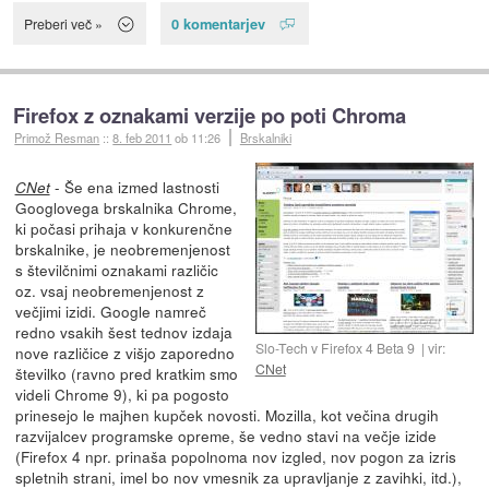
0 komentarjev
Preberi več »
Firefox z oznakami verzije po poti Chroma
Primož Resman
::
8. feb 2011
ob 11:26
Brskalniki
- Še ena izmed lastnosti
CNet
Googlovega brskalnika Chrome,
ki počasi prihaja v konkurenčne
brskalnike, je neobremenjenost
s številčnimi oznakami različic
oz. vsaj neobremenjenost z
večjimi izidi. Google namreč
redno vsakih šest tednov izdaja
Slo-Tech v Firefox 4 Beta 9
vir:
nove različice z višjo zaporedno
CNet
številko (ravno pred kratkim smo
videli Chrome 9), ki pa pogosto
prinesejo le majhen kupček novosti. Mozilla, kot večina drugih
razvijalcev programske opreme, še vedno stavi na večje izide
(Firefox 4 npr. prinaša popolnoma nov izgled, nov pogon za izris
spletnih strani, imel bo nov vmesnik za upravljanje z zavihki, itd.),