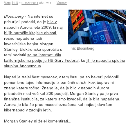
Matej Huš
::
2. mar 2011
ob 07:11
Varnost
- Na internet so
Bloomberg
pricurljali podatki, da je
bila v
napadih Aurora
leta 2009, ki naj
bi jih naročile kitajske oblasti
,
resno napadena tudi
investicijska banka Morgan
vir:
Bloomberg
Stanley. Elektronska sporočila s
temi podatki
so na internet ušla
kalifornijskemu podjetju HB Gary Federal
, ko
jih je napadla spletna
skupina Anonymous
.
Napad je trajal šest mesecev, v tem času pa so hekerji pridobili
pomembne tajne informacije iz bančnih strežnikov, čeprav ni
znano katere točno. Znano je, da je bilo v napadih Aurora
prizadetih med več kot 200 podjetij, Morgan Stanley pa je prva
finančna institucija, za katero smo izvedeli, da je bila napadena.
Aurora je bila že pred meseci označena kot najbolj dovršen
kibernapad v zadnjih letih.
Morgan Stanley ni želel komentirati...