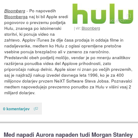
- Po napovedih
Bloomberg
Bloomberga
naj bi bil Apple sredi
pogovorov o prevzemu podjetja
Hulu, znanega po istoimenski
vir:
Bloomberg
storitvi, ki ponuja video na
zahtevo. Applov iTunes že dlje časa prodaja in oddaja filme in
nadaljevanke, medtem ko Hulu z oglasi opremljene pretočne
vsebine ponuja brezplačno ali v zameno za naročnino.
Predstavniki obeh podjetij molčijo, vendar je po mnenju analitikov
razširjena ponudba videa del Applove prihodnosti, zato
priporočajo nakup delnic. Apple sicer ni znan po večjih prevzemih,
saj je najdražji nakup izvedel davnega leta 1996, ko je za 400
milijonov dolarjev prvzem NeXT Software Steva Jobsa. Poznavalci
medtem napovedujejo prevzemno ponudbo za Hulu v višini vsaj 2
milijard dolarjev.
0 komentarjev
Med napadi Aurora napaden tudi Morgan Stanley