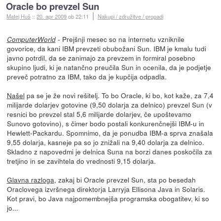
Oracle bo prevzel Sun
Matej Huš
::
20. apr 2009
ob 22:11
Nakupi / združitve / propadi
- Prejšnji mesec so na internetu vzniknile
ComputerWorld
govorice, da kani IBM prevzeti obubožani Sun. IBM je kmalu tudi
javno potrdil, da se zanimajo za prevzem in formiral posebno
skupino ljudi, ki je natančno preučila Sun in ocenila, da je podjetje
preveč potratno za IBM, tako da je kupčija odpadla.
Našel
pa se je že novi rešitelj. To bo Oracle, ki bo, kot kaže, za 7,4
milijarde dolarjev gotovine (9,50 dolarja za delnico) prevzel Sun (v
resnici bo prevzel stal 5,6 milijarde dolarjev, če upoštevamo
Sunovo gotovino), s čimer bodo postali konkurenčnejši IBM-u in
Hewlett-Packardu. Spomnimo, da je ponudba IBM-a sprva znašala
9,55 dolarja, kasneje pa so jo znižali na 9,40 dolarja za delnico.
Skladno z napovedmi je delnica Suna na borzi danes poskočila za
tretjino in se zavihtela do vrednosti 9,15 dolarja.
Glavna razloga
, zakaj bi Oracle prevzel Sun, sta po besedah
Oraclovega izvršnega direktorja Larryja Ellisona Java in Solaris.
Kot pravi, bo Java najpomembnejša programska obogatitev, ki so
jo...