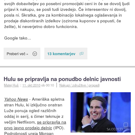
svojih dobaviteljev po posebni promocijski ceni in če se dovolj ljudi
prijavi k nakupu, se posli tudi izvedejo. Če interesentov ni dovolj,
posla ni. Skratka, gre za kombinacijo lokalnega oglaševanja in
prodaje diskontiranih izdelkov (oziroma kuponov s popusti, če
želite), ki neverjetno dobro funkcionira.
Google tako...
13 komentarjev
Preberi več »
Hulu se pripravlja na ponudbo delnic javnosti
Matej Huš
::
11. okt 2010
ob 00:10
Nakupi / združitve / propadi
- Ameriška spletna
Yahoo News
stran Hulu, ki izključno onstran
Luže ponuja ogled različnih
oddaj in serij, s čimer tekmuje z
večjim Netflixom,
se pripravlja na
prvo javno prodajo delnic
(IPO).
Podrobnosti ureja Morgan