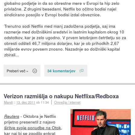
globalno podjetje in da so obrestne mere v Evropi ta hip zelo
privlačne. Z drugimi besedami, Netflix bo očitno bodisi najel
sindicirano posojilo v Evropi bodisi izdal obveznice.
Trenutno sodi Netflix med manj zadolžena podjetja, saj ima
razmerje med dolžniškimi sredstvi in lastnim kapitalom okrog 10
odstotkov, kar je zelo ugodno. V prvem letošnjem četrtletju so za
obresti odšteli 46,7 milijona dolarjev, kar je ob prihodkih 2,67
milijarde evrov povsem znosno. Nazadnje so dolžniški kapital
zbirali...
34 komentarjev
Preberi več »
Verizon razmišlja o nakupu Netflixa/Redboxa
Mandi
::
13. dec 2011
ob 11:34
Omrežja / internet
- Oktobra je Netflix
Reuters
prijetno presenetil z najavo
širitve svoje ponudbe na Otok
,
kar naj bi se zgodilo enkrat