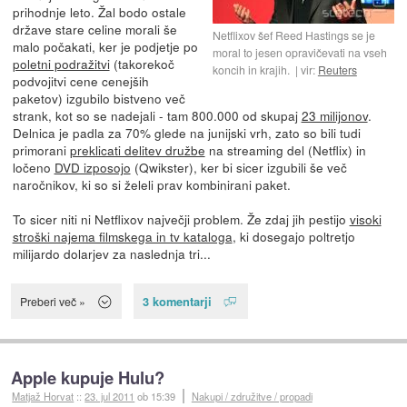
prihodnje leto. Žal bodo ostale
države stare celine morali še
Netflixov šef Reed Hastings se je
malo počakati, ker je podjetje po
moral to jesen opravičevati na vseh
poletni podražitvi
(takorekoč
koncih in krajih.
vir:
Reuters
podvojitvi cene cenejših
paketov) izgubilo bistveno več
strank, kot so se nadejali - tam 800.000 od skupaj
23 milijonov
.
Delnica je padla za 70% glede na junijski vrh, zato so bili tudi
primorani
preklicati delitev družbe
na streaming del (Netflix) in
ločeno
DVD izposojo
(Qwikster), ker bi sicer izgubili še več
naročnikov, ki so si želeli prav kombinirani paket.
To sicer niti ni Netflixov največji problem. Že zdaj jih pestijo
visoki
stroški najema filmskega in tv kataloga
, ki dosegajo poltretjo
milijardo dolarjev za naslednja tri...
3 komentarji
Preberi več »
Apple kupuje Hulu?
Matjaž Horvat
::
23. jul 2011
ob 15:39
Nakupi / združitve / propadi