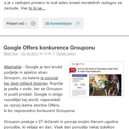
a je v zadnjem primeru to tudi eden izmed morebitnih razlogov za
zamude. Vse
to bi se...
28 komentarjev
Preberi več »
Google Offers konkurenca Grouponu
Matej Huš
::
23. jan 2011
ob 12:34
Ostale najave
- Google je lani snubil
Mashable
podjetje in spletno stran
Groupon, za katera
je ponujal
kar šest milijard dolarjev
. Kupčija
je padla v vodo, ker se Groupon
ni pustil prodati. Google ni dolgo
razmišljal kaj storiti; napovedali
so razvoj lastne storitve Offers,
ki bo neposredno konkurent Groupona.
Groupon posluje v 27 državah in ponuja svojim članom ugodne
ponudbe, ki veljajo en dan. Vsak dan ponudijo nekaj izdelkov