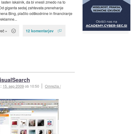
 lasten iskalnik, da bi vnesli zmedo na to
Od giganta sedaj zahtevata prenehanje
ena Bing, plačilo odškodnine in financiranje
eklamne...
12 komentarjev
več »
isualSearch
::
15. sep 2009
ob 10:50
Omrežja /