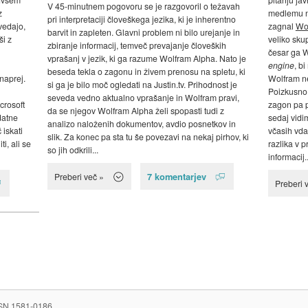
V 45-minutnem pogovoru se je razgovoril o težavah
z
medlemu n
pri interpretaciji človeškega jezika, ki je inherentno
vedajo,
zagnal
Wo
barvit in zapleten. Glavni problem ni bilo urejanje in
ši z
veliko skup
zbiranje informacij, temveč prevajanje človeških
česar ga W
vprašanj v jezik, ki ga razume Wolfram Alpha. Nato je
engine
, b
beseda tekla o zagonu in živem prenosu na spletu, ki
naprej.
Wolfram ne
si ga je bilo moč ogledati na Justin.tv. Prihodnost je
Poizkusno 
seveda vedno aktualno vprašanje in Wolfram pravi,
icrosoft
zagon pa p
da se njegov Wolfram Alpha želi spopasti tudi z
datne
sedaj vidi
analizo naloženih dokumentov, avdio posnetkov in
 iskati
včasih vda
slik. Za konec pa sta tu še povezavi na nekaj pirhov, ki
i, ali se
razlika v p
so jih odkrili...
informacij..
7 komentarjev
Preberi več »
Preberi 
SN 1581-0186