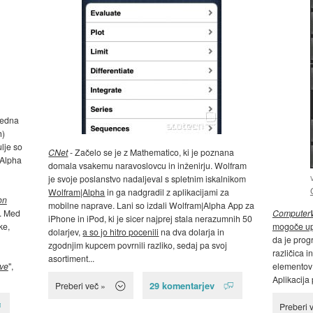
tedna
h)
lje so
CNet
- Začelo se je z Mathematico, ki je poznana
mAlpha
domala vsakemu naravoslovcu in inženirju. Wolfram
je svoje poslanstvo nadaljeval s spletnim iskalnikom
h
Wolfram|Alpha
in ga nadgradil z aplikacijami za
on
mobilne naprave. Lani so izdali Wolfram|Alpha App za
i. Med
Computer
iPhone in iPod, ki je sicer najprej stala nerazumnih 50
ke,
mogoče up
dolarjev,
a so jo hitro pocenili
na dva dolarja in
da je prog
zgodnjim kupcem povrnili razliko, sedaj pa svoj
različica i
asortiment...
ve
",
elementov 
Aplikacija
29 komentarjev
Preberi več »
Preberi 