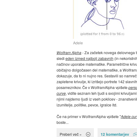
Adele
Wolfram Alpha
- Za začetek novega delovnega 
sledi
eden izmed najbolj zabavnih
(in nekoristni
načinov uporabe matematike. Parametrične krivu
običajno dolgočasen del matematike, a Wolfra
dokazuje, da to ni nujno res. Sestavili so namreč
zapletene krivulje, ki izrišejo portrete 142 slavni
posameznikov. Če v WolframAlpha vpišete
pers
curve
, vidite seznam teh ljudi s svojimi krivuljam
njimi najdemo ljudi iz vseh poklicev - znanstveni
izumitelje, politike, pevce, igralce itd.
Če na primer v WolframAlpha vpišete "
Adele cur
boste...
12 komentarjev
Preberi več »