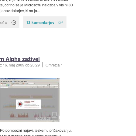
e, očitno se je Microsoftu naložba v višini 80
jonov dolarjev, ki so jo...
13 komentarjev
več »
m Alpha zaživel
::
16. maj 2009
ob 20:29
Omrežja /
 Po pompozni najavi, težkemu pričakovanju,
nosti z drobtinicami v obliki recenzij in