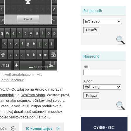
Po mesecih
Napredno
Išči:
vir: wolframalpha.com
vir:
ComputerWorld
Avtor:
World
-
Od zdaj bo na Android napravah
orabljati
tudi
Wolfram Alpho
. Wolfram pravi,
ram enako računsko učinkovit kot spletna
n vsebuje več kot 10 bilijon podatkovnih
in nekaj deset tisoč računskih modelov.
 poleg tekstovnega ponuja tudi...
10 komentarjev
več »