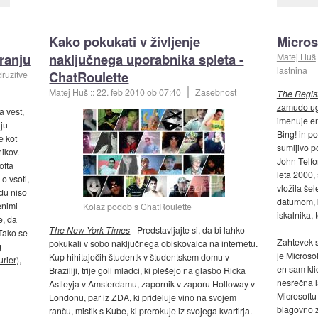
Kako pokukati v življenje
Micros
ranju
naključnega uporabnika spleta -
Matej Huš
lastnina
ChatRoulette
družitve
Matej Huš
::
22. feb 2010
ob 07:40
Zasebnost
The Regis
zamudo ug
a vest,
imenuje e
ju
Bing! in p
e kot
sumljivo p
ikov.
John Telfo
ofta
leta 2000,
o vsoti,
vložila še
du niso
datumom, 
enimi
Kolaž podob s ChatRoulette
iskalnika,
e, da
The New York Times
- Predstavljajte si, da bi lahko
 Tako se
Zahtevek s
pokukali v sobo naključnega obiskovalca na internetu.
g
je Microso
Kup hihitajočih študentk v študentskem domu v
rier
),
en sam klic
Braziliji, trije goli mladci, ki plešejo na glasbo Ricka
nesrečna l
Astleyja v Amsterdamu, zapornik v zaporu Holloway v
Microsoftu
Londonu, par iz ZDA, ki prideluje vino na svojem
blagovno z
ranču, mistik s Kube, ki prerokuje iz svojega kvartirja.