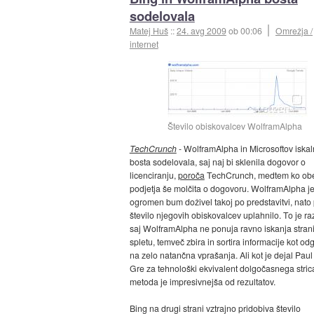
sodelovala
Matej Huš
::
24. avg 2009
ob 00:06
Omrežja /
internet
Število obiskovalcev WolframAlpha
TechCrunch
- WolframAlpha in Microsoftov iskal
bosta sodelovala, saj naj bi sklenila dogovor o
licenciranju,
poroča
TechCrunch, medtem ko ob
podjetja še molčita o dogovoru. WolframAlpha j
ogromen bum doživel takoj po predstavitvi, nato 
število njegovih obiskovalcev uplahnilo. To je ra
saj WolframAlpha ne ponuja ravno iskanja stran
spletu, temveč zbira in sortira informacije kot o
na zelo natančna vprašanja. Ali kot je dejal Paul
Gre za tehnološki ekvivalent dolgočasnega stric
metoda je impresivnejša od rezultatov.
Bing na drugi strani vztrajno pridobiva število