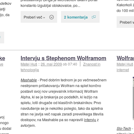
zadetkov
Kakorkoli ž
konstanto izgubljal obiskovalce, po...
etji
do 100 mili
ijo, da
2 komentarja
Preberi več »
Preberi 
ke
Intervju s Stephenom Wolframom
Wolfra
ve
Matej Huš
::
26. maj 2009
ob 07:40
Znanost in
Matej Huš
tehnologija
internet
Mashable
- Pred dobrim tednom je po večmesečnem
nestrpnem pričakovanju Wolfram na splet končno
postavil svoj nov urejevalnik informacij Wolfram
Alpha, ki se je brskanja po podatkih, ki ležijo na
spletu, lotil drugače od klasičnih brskalnikov. Prvo
navdušenje se je nekoliko poleglo, tako da spletna
stran ne javlja več napak zaradi prevelikega števila
voj
dostopov, na Mashable pa so napravili
intervju
z
 mnogo
avtorjem.
ku dodal
Slo-Tech
-
edvsem
pitanju jav