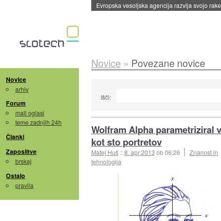
Evropska vesoljska agencija razvija svojo rak
Novice
»
Povezane novice
Novice
arhiv
Išči:
Forum
mali oglasi
teme zadnjih 24h
Wolfram Alpha parametriziral 
Članki
kot sto portretov
Zaposlitve
Matej Huš
::
8. apr 2013
ob 06:26
Znanost in
brskaj
tehnologija
Ostalo
pravila