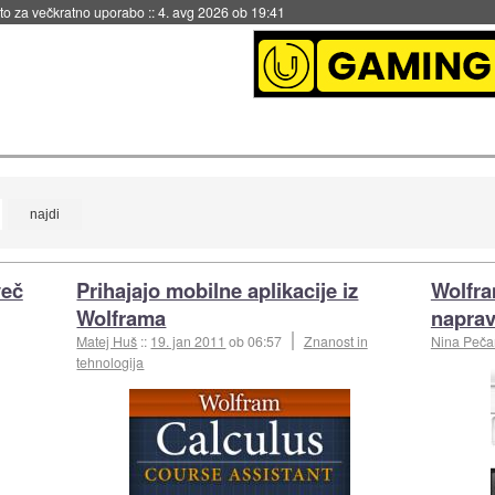
eto za večkratno uporabo
::
4. avg 2026 ob 19:41
več
Prihajajo mobilne aplikacije iz
Wolfra
Wolframa
napra
Matej Huš
::
19. jan 2011
ob 06:57
Znanost in
Nina Peča
tehnologija