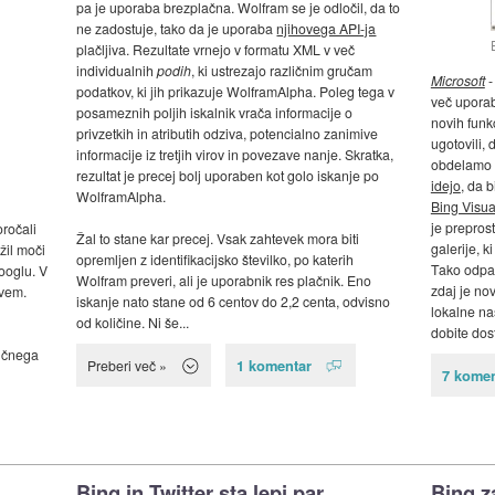
pa je uporaba brezplačna. Wolfram se je odločil, da to
ne zadostuje, tako da je uporaba
njihovega API-ja
plačljiva. Rezultate vrnejo v formatu XML v več
individualnih
podih
, ki ustrezajo različnim gručam
Microsoft
-
podatkov, ki jih prikazuje WolframAlpha. Poleg tega v
več uporabn
posameznih poljih iskalnik vrača informacije o
novih funkc
privzetkih in atributih odziva, potencialno zanimive
ugotovili, 
informacije iz tretjih virov in povezave nanje. Skratka,
obdelamo d
rezultat je precej bolj uporaben kot golo iskanje po
idejo
, da b
WolframAlpha.
Bing Visua
je prepros
ročali
Žal to stane kar precej. Vsak zahtevek mora biti
galerije, k
žil moči
opremljen z identifikacijsko številko, po katerih
Tako odpad
ooglu. V
Wolfram preveri, ali je uporabnik res plačnik. Eno
zdaj je nov
ovem.
iskanje nato stane od 6 centov do 2,2 centa, odvisno
lokalne na
od količine. Ni še...
dobite dos
nčnega
1 komentar
Preberi več »
7 komen
Bing in Twitter sta lepi par
Bing z