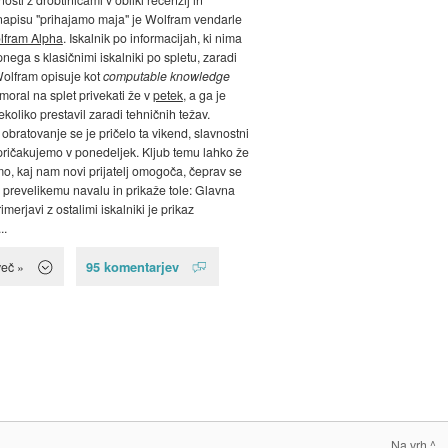
apisu "prihajamo maja" je Wolfram vendarle
lfram Alpha
. Iskalnik po informacijah, ki nima
nega s klasičnimi iskalniki po spletu, zaradi
olfram opisuje kot
computable knowledge
i moral na splet privekati že v
petek
, a ga je
koliko prestavil zaradi tehničnih težav.
obratovanje se je pričelo ta vikend, slavnostni
ričakujemo v ponedeljek. Kljub temu lahko že
mo, kaj nam novi prijatelj omogoča, čeprav se
 prevelikemu navalu in prikaže tole: Glavna
rimerjavi z ostalimi iskalniki je prikaz
..
95 komentarjev
več »
Na vrh ^