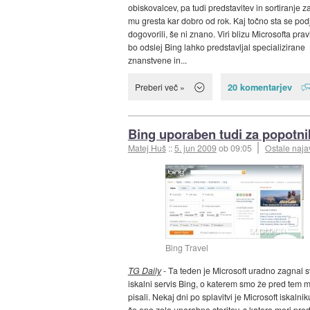
obiskovalcev, pa tudi predstavitev in sortiranje 
mu gresta kar dobro od rok. Kaj točno sta se podj
dogovorili, še ni znano. Viri blizu Microsofta prav
bo odslej Bing lahko predstavljal specializirane
znanstvene in...
20 komentarjev
Preberi več »
Bing uporaben tudi za popotni
Matej Huš
::
5. jun 2009
ob 09:05
Ostale naja
Bing Travel
TG Daily
- Ta teden je Microsoft uradno zagnal s
iskalni servis Bing, o katerem smo že pred tem
pisali. Nekaj dni po splavitvi je Microsoft iskalni
še eno zelo uporabno storitev, s katero meri pr