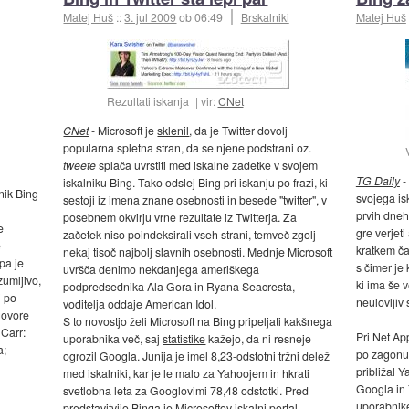
Matej Huš
::
3. jul 2009
ob 06:49
Brskalniki
Matej Huš
Rezultati iskanja
vir:
CNet
CNet
- Microsoft je
sklenil
, da je Twitter dovolj
popularna spletna stran, da se njene podstrani oz.
tweete
splača uvrstiti med iskalne zadetke v svojem
TG Daily
-
iskalniku Bing. Tako odslej Bing pri iskanju po frazi, ki
nik Bing
svojega isk
sestoji iz imena znane osebnosti in besede "twitter", v
prvih dne
posebnem okvirju vrne rezultate iz Twitterja. Za
e
gre verjeti
začetek niso poindeksirali vseh strani, temveč zgolj
e
kratkem ča
nekaj tisoč najbolj slavnih osebnosti. Mednje Microsoft
pa je
s čimer je
uvršča denimo nekdanjega ameriškega
zumljivo,
ki ima še 
podpredsednika Ala Gora in Ryana Seacresta,
i po
neulovljiv 
voditelja oddaje American Idol.
dgovore
S to novostjo želi Microsoft na Bing pripeljati kakšnega
 Carr:
Pri Net App
uporabnika več, saj
statistike
kažejo, da ni resneje
a;
po zagonu 
ogrozil Googla. Junija je imel 8,23-odstotni tržni delež
približal 
med iskalniki, kar je le malo za Yahoojem in hkrati
Googla in Y
svetlobna leta za Googlovimi 78,48 odstotki. Pred
uporabnike
predstavitvijo Binga je Microsoftov iskalni portal