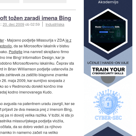
oft tožen zaradi imena Bing
::
20. dec 2009
ob 02:59
Industrijska
ter
- Majceno podjetje Missourija v ZDA
je z
otovilo
, da se Microsoftov iskalnik v bistvu
nako.
Podjetje
ima namreč skrajšano firmo
olno ime Bing! Information Design, kar je
odobno Microsoftovemu iskalniku. Čeprav sta
rd in Brian Williamson podjetje ustanovila že
 sta zahtevek za zaščito blagovne znamke
le 26. maja 2009, kar sumljivo sovpada z
ko so v Redmondu dorekli končno ime
 tedaj kodno imenovanega Kudo.
o avgusta na patentnem uradu zavrgli, ker se
ft prijavil že dva meseca prej z imenom Bing,
aj pa ni dovolj velika razlika. V tožbi, ki sta jo
astnika missourijskega podjetja vložila,
 očitata, da so dobro vedeli za njihovo
namko in namerno začeli na veliko