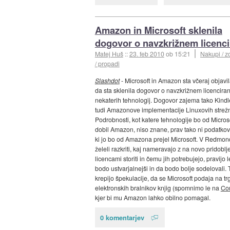
Amazon in Microsoft sklenila
dogovor o navzkrižnem licenci
Matej Huš
::
23. feb 2010
ob 15:21
Nakupi / z
/ propadi
Slashdot
- Microsoft in Amazon sta včeraj objavil
da sta sklenila dogovor o navzkrižnem licenciran
nekaterih tehnologij. Dogovor zajema tako Kindl
tudi Amazonove implementacije Linuxovih strežn
Podrobnosti, kot katere tehnologije bo od Micros
dobil Amazon, niso znane, prav tako ni podatkov 
ki jo bo od Amazona prejel Microsoft. V Redmon
želeli razkriti, kaj nameravajo z na novo pridoblj
licencami storiti in čemu jih potrebujejo, pravijo l
bodo ustvarjalnejši in da bodo bolje sodelovali.
krepijo špekulacije, da se Microsoft podaja na tr
elektronskih bralnikov knjig (spomnimo le na
Cou
kjer bi mu Amazon lahko obilno pomagal.
0 komentarjev