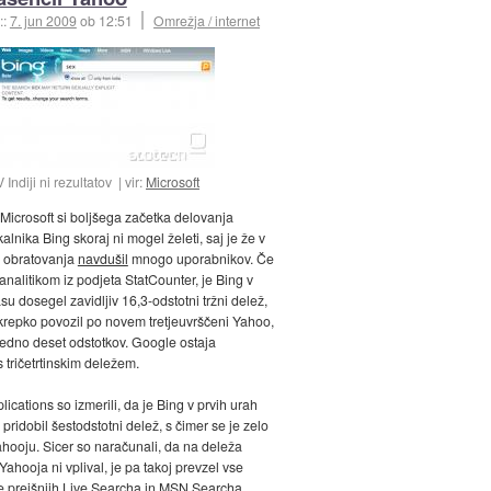
::
7. jun 2009
ob 12:51
Omrežja / internet
V Indiji ni rezultatov
vir:
Microsoft
 Microsoft si boljšega začetka delovanja
alnika Bing skoraj ni mogel želeti, saj je že v
h obratovanja
navdušil
mnogo uporabnikov. Če
 analitikom iz podjeta StatCounter, je Bing v
su dosegel zavidljiv 16,3-odstotni tržni delež,
 krepko povozil po novem tretjeuvrščeni Yahoo,
vedno deset odstotkov. Google ostaja
s tričetrtinskim deležem.
lications so izmerili, da je Bing v prvih urah
pridobil šestodstotni delež, s čimer se je zelo
Yahooju. Sicer so naračunali, da na deleža
ahooja ni vplival, je pa takoj prevzel vse
 prejšnjih Live Searcha in MSN Searcha.