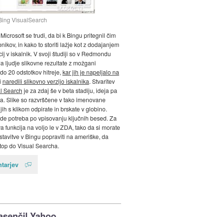
Bing VisualSearch
 Microsoft se trudi, da bi k Bingu pritegnil čim
ikov, in kako to storiti lažje kot z dodajanjem
ij v iskalnik. V svoji študiji so v Redmondu
da ljudje slikovne rezultate z možgani
o 20 odstotkov hitreje,
kar jih je napeljalo na
i
naredili slikovno verzijo iskalnika
. Stvaritev
l Search
je za zdaj še v beta stadiju, ideja pa
ta. Slike so razvrščene v tako imenovane
i jih s klikom odpirate in brskate v globino.
e potreba po vpisovanju ključnih besed. Za
a funkcija na voljo le v ZDA, tako da si morate
stavitve v Bingu popraviti na ameriške, da
top do Visual Searcha.
tarjev
asenčil Yahoo