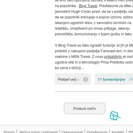
na popotnike -
Bing Travel
. Predstavnik za stike 
javnostmi Hugh Crean pravi, da se v podjetju za
da se popotniki srečujejo s kopico izzivov, začen
iskanjem ugodnih letov, z varnostno kontrolo na
letališču, omejitvami pri vnosu prtljage, iskanju
prenočišča, komuniciranju v tujem jeziku in tako 
V Bing Travel so tako vgradili funkcije, ki jih je M
pridobil z nakupom podjetja Farecast lani, in do
vsebine z MSN Travel. Z novo
pridobitvijo
je moč
ugodne lete in s tehnologijo Price Predictor ocenit
bo cena v bližnji...
11 komentarjev
Preberi več »
Pravila
Večina pravic pridržanih
Odgovornost
Oglaševanje
Kontakt
IS