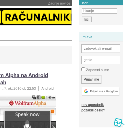
Išči:
Zadnje novice
Prijava
Zapomni si me
m Alpha na Android
vah
r
::
7. okt 2010
ob 22:53
Android
nov uporabnik
pozabili geslo?