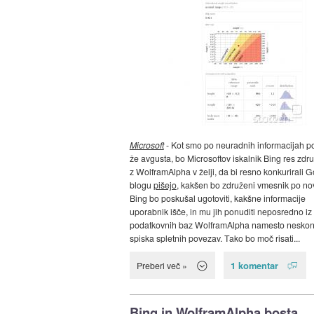
Microsoft
- Kot smo po neuradnih informacijah po
že avgusta, bo Microsoftov iskalnik Bing res zdru
z WolframAlpha v želji, da bi resno konkurirali G
blogu
pišejo
, kakšen bo združeni vmesnik po n
Bing bo poskušal ugotoviti, kakšne informacije
uporabnik išče, in mu jih ponuditi neposredno iz
podatkovnih baz WolframAlpha namesto nesko
spiska spletnih povezav. Tako bo moč risati...
1 komentar
Preberi več »
Bing in WolframAlpha bosta