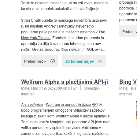
propagirati
To so le nekateri izmed ljudi, ki so zrli v vas, medtem
področje. 
ko ste vi za trenutek pokukali v njihovo življenje.
uporabe im
popravne r
Stran
ChatRoulette
je lanskega novembra ustanovil
ruski najstnik Andrey Ternovskiy, neverjetno
Preberi 
popularna pa je postala ta mesec z
omembo v The
New York Timesu
. Zamisel je izredno preprosta in
uporablja že dlje časa znane tehnologije na nov
način. Gre za video različico nekdanjih AOL-ovih...
25 komentarjev
Preberi več »
Wolfram Alpha s plačljivimi API-ji
Bing V
Matej Huš
::
19. okt 2009
ob 01:24
Omrežja /
Matej Huš
internet
internet
Ars Technica
-
Wolfram je ponudil knjižice API,
ki
bodo programerjem omogočile vključitev zadetkov
iskanja z iskalnikom WolframAlpha v lastne aplikacije.
To ni neka sveža iznajdba, saj podobne API-jeve nudi
veliko ponudnikov spletnih servisov. Večinoma v
zameno zahtevajo prikaz kakšnih oglasov, načeloma