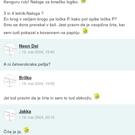
Kenguru rulz! Naloge za kmečko logiko.
3 in 4 letnik:Naloga ?
En krog v večjem krogu pa točka P, kako pot opiše točka P?
Smo se dons prerekal v šoli. Jest pravm da je navpična črta, kar
sem tudi pokazal s kovancem na papirju.
Neon Dei
::
19. mar 2004, 19:46
A ni četverokraka petlja?
Brilko
::
19. mar 2004, 19:56
Jst tud pravim da je črta in sem to tud obkrožu.
Jakka
::
19. mar 2004, 20:15
Črta je ja.