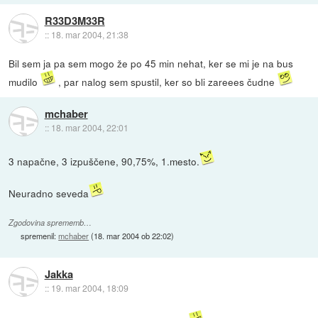
R33D3M33R
::
18. mar 2004, 21:38
Bil sem ja pa sem mogo že po 45 min nehat, ker se mi je na bus
mudilo
, par nalog sem spustil, ker so bli zareees čudne
mchaber
::
18. mar 2004, 22:01
3 napačne, 3 izpuščene, 90,75%, 1.mesto.
Neuradno seveda
Zgodovina sprememb…
spremenil:
mchaber
(
18. mar 2004 ob 22:02
)
Jakka
::
19. mar 2004, 18:09