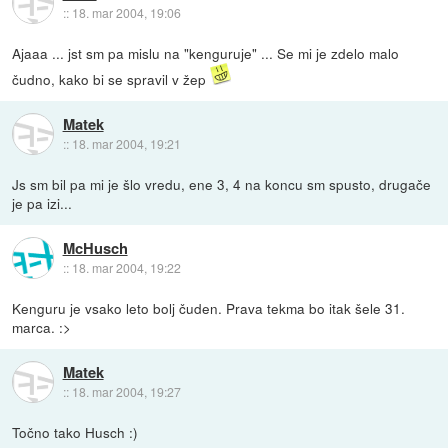
::
18. mar 2004, 19:06
Ajaaa ... jst sm pa mislu na "kenguruje" ... Se mi je zdelo malo
čudno, kako bi se spravil v žep
Matek
::
18. mar 2004, 19:21
Js sm bil pa mi je šlo vredu, ene 3, 4 na koncu sm spusto, drugače
je pa izi...
McHusch
::
18. mar 2004, 19:22
Kenguru je vsako leto bolj čuden. Prava tekma bo itak šele 31.
marca. :>
Matek
::
18. mar 2004, 19:27
Točno tako Husch :)