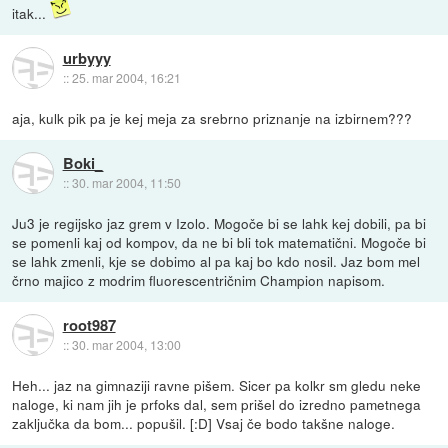
itak...
urbyyy
::
25. mar 2004, 16:21
aja, kulk pik pa je kej meja za srebrno priznanje na izbirnem???
Boki_
::
30. mar 2004, 11:50
Ju3 je regijsko jaz grem v Izolo. Mogoče bi se lahk kej dobili, pa bi
se pomenli kaj od kompov, da ne bi bli tok matematični. Mogoče bi
se lahk zmenli, kje se dobimo al pa kaj bo kdo nosil. Jaz bom mel
črno majico z modrim fluorescentričnim Champion napisom.
root987
::
30. mar 2004, 13:00
Heh... jaz na gimnaziji ravne pišem. Sicer pa kolkr sm gledu neke
naloge, ki nam jih je prfoks dal, sem prišel do izredno pametnega
zaključka da bom... popušil. [:D] Vsaj če bodo takšne naloge.