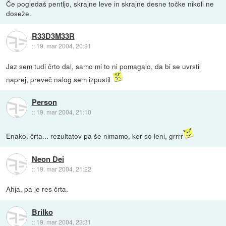
Če pogledaš pentljo, skrajne leve in skrajne desne točke nikoli ne
doseže.
R33D3M33R
::
19. mar 2004, 20:31
Jaz sem tudi črto dal, samo mi to ni pomagalo, da bi se uvrstil
naprej, preveč nalog sem izpustil
Person
::
19. mar 2004, 21:10
Enako, črta... rezultatov pa še nimamo, ker so leni, grrrr
Neon Dei
::
19. mar 2004, 21:22
Ahja, pa je res črta.
Brilko
::
19. mar 2004, 23:31