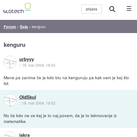
☰
Forum
»
Šola
»
kenguru
kenguru
urbyyy
::
18. mar 2004, 18:43
Mene pa zanima če je kdo biu na kenguruju pa kak vam je kej šlo
itd.
OldSkul
::
18. mar 2004, 19:02
No če kdo ne ve kaj je to naj povem, da je to tekmovanje iz
matematike.
iskra