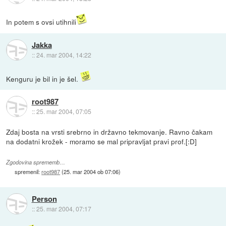
In potem s ovsi utihnili
Jakka
::
24. mar 2004, 14:22
Kenguru je bil in je šel.
root987
::
25. mar 2004, 07:05
Zdaj bosta na vrsti srebrno in državno tekmovanje. Ravno čakam
na dodatni krožek - moramo se mal pripravljat pravi prof.[:D]
Zgodovina sprememb…
spremenil:
root987
(
25. mar 2004 ob 07:06
)
Person
::
25. mar 2004, 07:17