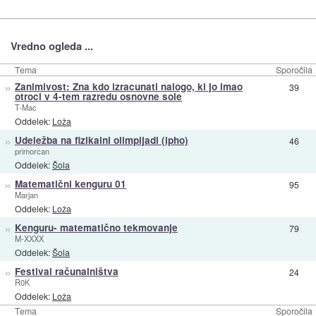
Vredno ogleda ...
Tema
Sporočila
»
Zanimivost: Zna kdo izracunati nalogo, ki jo imao
39
otroci v 4-tem razredu osnovne sole
T-Mac
Oddelek:
Loža
»
Udeležba na fizikalni olimpijadi (ipho)
46
primorcan
Oddelek:
Šola
»
Matematični kenguru 01
95
Marjan
Oddelek:
Loža
»
Kenguru- matematično tekmovanje
79
M-XXXX
Oddelek:
Šola
»
Festival računalništva
24
R0K
Oddelek:
Loža
Tema
Sporočila