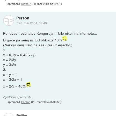
spremenil:
root987
(
20. mar 2004 ob 02:21
)
Person
::
20. mar 2004, 08:49
Ponavadi rezultatov Kenguruja ni bilo nikoli na internetu...
Drgače pa semj az tud obkrožil 40%
(
)
Nalogo sem čisto na easy rešil z enačbo:
1.
x + 0,1y = 0,46(x+y)
x = 2/3y
y = 3/2x
2.
x + y = 1
x + 3/2x = 1
x = 2/5 = 40%
Zgodovina sprememb…
spremenil:
Person
(
20. mar 2004 ob 08:56
)
Brilko