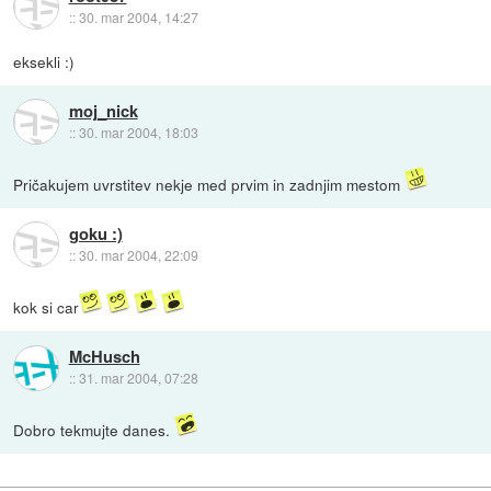
::
30. mar 2004, 14:27
eksekli :)
moj_nick
::
30. mar 2004, 18:03
Pričakujem uvrstitev nekje med prvim in zadnjim mestom
goku :)
::
30. mar 2004, 22:09
kok si car
McHusch
::
31. mar 2004, 07:28
Dobro tekmujte danes.