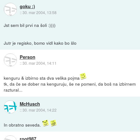
goku :)
::
30. mar 2004, 13:58
Jst sem bil prvi na šoli :))))
Jutr je regisko, bomo vidl kako bo šlo
Person
::
30. mar 2004, 14:11
kenguru & izbirno sta dva velika pojma
tk, da če se dober na kenguruju, še ne pomeni, da boš na izbirnem
raztural...
McHusch
::
30. mar 2004, 14:22
In obratno seveda.
root987