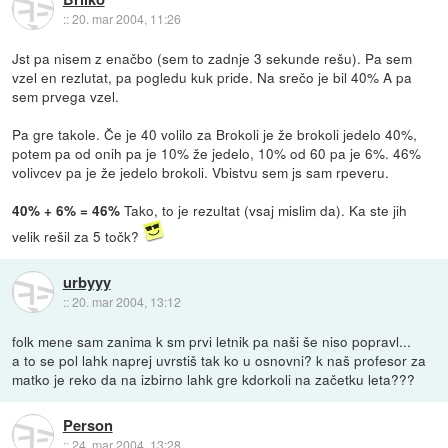
::
20. mar 2004, 11:26
Jst pa nisem z enačbo (sem to zadnje 3 sekunde rešu). Pa sem
vzel en rezlutat, pa pogledu kuk pride. Na srečo je bil 40% A pa
sem prvega vzel.
Pa gre takole. Če je 40 volilo za Brokoli je že brokoli jedelo 40%,
potem pa od onih pa je 10% že jedelo, 10% od 60 pa je 6%. 46%
volivcev pa je že jedelo brokoli. Vbistvu sem js sam rpeveru.
Tako, to je rezultat (vsaj mislim da). Ka ste jih
40% + 6% = 46%
velik rešil za 5 točk?
urbyyy
::
20. mar 2004, 13:12
folk mene sam zanima k sm prvi letnik pa naši še niso popravl...
a to se pol lahk naprej uvrstiš tak ko u osnovni? k naš profesor za
matko je reko da na izbirno lahk gre kdorkoli na začetku leta???
Person
::
24. mar 2004, 13:28