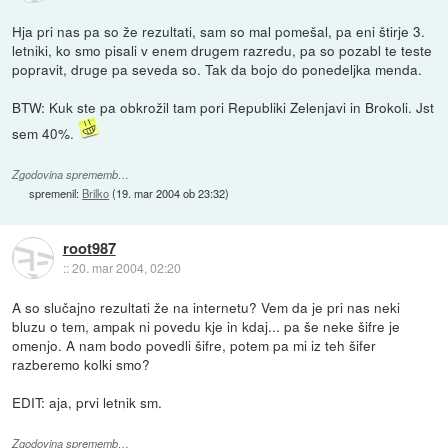
Hja pri nas pa so že rezultati, sam so mal pomešal, pa eni štirje 3.
letniki, ko smo pisali v enem drugem razredu, pa so pozabl te teste
popravit, druge pa seveda so. Tak da bojo do ponedeljka menda.
BTW: Kuk ste pa obkrožil tam pori Republiki Zelenjavi in Brokoli. Jst
sem 40%.
Zgodovina sprememb…
spremenil:
Brilko
(
19. mar 2004 ob 23:32
)
root987
::
20. mar 2004, 02:20
A so slučajno rezultati že na internetu? Vem da je pri nas neki
bluzu o tem, ampak ni povedu kje in kdaj... pa še neke šifre je
omenjo. A nam bodo povedli šifre, potem pa mi iz teh šifer
razberemo kolki smo?
EDIT: aja, prvi letnik sm.
Zgodovina sprememb…