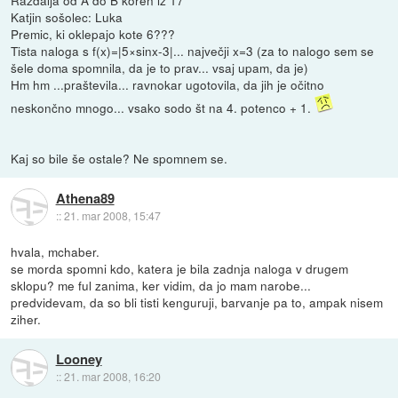
Katjin sošolec: Luka
Premic, ki oklepajo kote 6???
Tista naloga s f(x)=|5×sinx-3|... največji x=3 (za to nalogo sem se
šele doma spomnila, da je to prav... vsaj upam, da je)
Hm hm ...praštevila... ravnokar ugotovila, da jih je očitno
neskončno mnogo... vsako sodo št na 4. potenco + 1.
Kaj so bile še ostale? Ne spomnem se.
Athena89
::
21. mar 2008, 15:47
hvala, mchaber.
se morda spomni kdo, katera je bila zadnja naloga v drugem
sklopu? me ful zanima, ker vidim, da jo mam narobe...
predvidevam, da so bli tisti kenguruji, barvanje pa to, ampak nisem
ziher.
Looney
::
21. mar 2008, 16:20