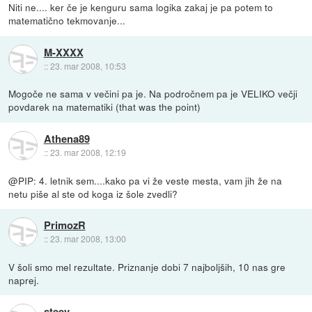
Niti ne.... ker če je kenguru sama logika zakaj je pa potem to
matematično tekmovanje...
M-XXXX
::
23. mar 2008, 10:53
Mogoče ne sama v večini pa je. Na področnem pa je VELIKO večji
povdarek na matematiki (that was the point)
Athena89
::
23. mar 2008, 12:19
@PIP: 4. letnik sem....kako pa vi že veste mesta, vam jih že na
netu piše al ste od koga iz šole zvedli?
PrimozR
::
23. mar 2008, 13:00
V šoli smo mel rezultate. Priznanje dobi 7 najboljših, 10 nas gre
naprej.
steev