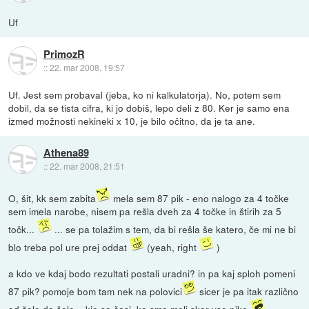
Uf
PrimozR
::
22. mar 2008, 19:57
Uf. Jest sem probaval (jeba, ko ni kalkulatorja). No, potem sem
dobil, da se tista cifra, ki jo dobiš, lepo deli z 80. Ker je samo ena
izmed možnosti nekineki x 10, je bilo očitno, da je ta ane.
Athena89
::
22. mar 2008, 21:51
O, šit, kk sem zabita
mela sem 87 pik - eno nalogo za 4 točke
sem imela narobe, nisem pa rešla dveh za 4 točke in štirih za 5
točk...
... se pa tolažim s tem, da bi rešla še katero, če mi ne bi
blo treba pol ure prej oddat
(yeah, right
)
a kdo ve kdaj bodo rezultati postali uradni? in pa kaj sploh pomeni
87 pik? pomoje bom tam nek na polovici
sicer je pa itak različno