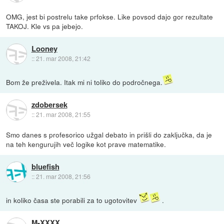
OMG, jest bi postrelu take prfokse. Like povsod dajo gor rezultate
TAKOJ. Kle vs pa jebejo.
Looney
::
21. mar 2008, 21:42
Bom že preživela. Itak mi ni toliko do področnega.
zdobersek
::
21. mar 2008, 21:55
Smo danes s profesorico užgal debato in prišli do zaključka, da je
na teh kengurujih več logike kot prave matematike.
bluefish
::
21. mar 2008, 21:56
in koliko časa ste porabili za to ugotovitev
.
M-XXXX