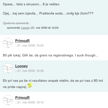
Opsss... tista s sinusom... 8 je rešitev.
Ojej... kaj sem izjavila... Praštevila soda... omfg kje živim???
Zgodovina sprememb…
spremenila:
Looney
(
21. mar 2008 ob 16:24
)
PrimozR
::
21. mar 2008, 16:34
80 pik tukaj. Glih še, da grem na regionalnega. I suck though...
Looney
::
21. mar 2008, 16:38
Eh pri nas pa še ni rezultatov ampak mislim, da se pri nas z 80-imi
ne pride naprej.
PrimozR
::
21. mar 2008, 18:10