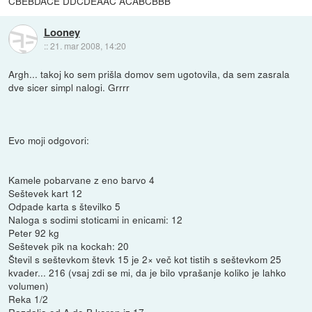
CBEBDACE DDCDEAAC ACABCBBB
Looney
::
21. mar 2008, 14:20
Argh... takoj ko sem prišla domov sem ugotovila, da sem zasrala
dve sicer simpl nalogi. Grrrr
Evo moji odgovori:
Kamele pobarvane z eno barvo 4
Seštevek kart 12
Odpade karta s številko 5
Naloga s sodimi stoticami in enicami: 12
Peter 92 kg
Seštevek pik na kockah: 20
Števil s seštevkom števk 15 je 2× več kot tistih s seštevkom 25
kvader... 216 (vsaj zdi se mi, da je bilo vprašanje koliko je lahko
volumen)
Reka 1/2
Razdalja od A do B koren iz 17