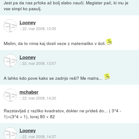
Jest pa da nas prfoks ač bolj slabo nauči. Magister pač, ki mu je
vse simpl ko pasulj.
Looney
::
22. mar 2008, 12:05
Mislim, da to nima kaj dosti veze z matematiko v šoli.
Looney
::
22. mar 2008, 13:57
A lahko kdo pove kako se zadnjo reši? Me matra...
mchaber
::
22. mar 2008, 14:20
Razstavljaš z razliko kvadratov, dokler ne prideš do... ( 3^4 -
1)×(3^4 + 1), torej 80 × 82
Looney
::
22. mar 2008, 14:37