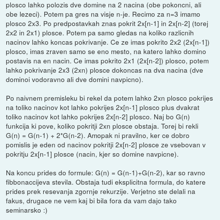
plosco lahko polozis dve domine na 2 nacina (obe pokoncni, ali
obe lezeci). Potem pa gres na visje n-je. Recimo za n=3 imamo
plosco 2x3. Po predpostavkah znas pokrit 2x[n-1] in 2x[n-2] (torej
2x2 in 2x1) plosce. Potem pa samo gledas na koliko razlicnih
nacinov lahko koncas pokrivanje. Ce ze imas pokrito 2x2 (2x[n-1])
plosco, imas zraven samo se eno mesto, na katero lahko domino
postavis na en nacin. Ce imas pokrito 2x1 (2x[n-2]) plosco, potem
lahko pokrivanje 2x3 (2xn) plosce dokoncas na dva nacina (dve
dominoi vodoravno ali dve domini navpicno).
Po naivnem premisleku bi rekel da potem lahko 2xn plosco pokrijes
na toliko nacinov kot lahko pokrijes 2x[n-1] plosco plus dvakrat
toliko nacinov kot lahko pokrijes 2x[n-2] plosco. Naj bo G(n)
funkcija ki pove, koliko pokritji 2xn plosce obstaja. Torej bi rekli
G(n) = G(n-1) + 2*G(n-2). Amopak ni pravilno, ker ce dobro
pomislis je eden od nacinov pokritji 2x[n-2] plosce ze vsebovan v
pokritju 2x[n-1] plosce (nacin, kjer so domine navpicne).
Na koncu prides do formule: G(n) = G(n-1)+G(n-2), kar so ravno
fibbonaccijeva stevila. Obstaja tudi eksplicitna formula, do katere
prides prek resevanja zgornje rekurzije. Verjetno ste delali na
fakus, drugace ne vem kaj bi bila fora da vam dajo tako
seminarsko :)