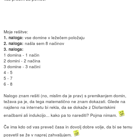
Moje rešitve:
vse domine v ležečem položaju
1. naloga:
našla sem 8 načinov
2. naloga:
3. naloga:
1 domina - 1 način
2 domini - 2 načina
3 domine - 3 načini
4 - 5
5 - 7
6 - 8
Nalogo znam rešiti (no, mislim da je prav) s premikanjem domin,
težava pa je, da tega matematično ne znam dokazati. Glede na
najdeno na internetu bi rekla, da se dokaže z Diofantskimi
enačbami ali indukcijo... kako pa to narediti? Pojma nimam.
Če ima kdo od vas preveč časa in dovolj dobre volje, da bi se temu
posvetil se že v naprej zahvaljujem.