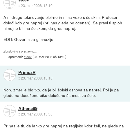
::
23. mar 2008, 13:10
A ni drugo tekmovanje izbirno in nima veze s šolskim. Profesor
določi kdo gre naprej (pri nas gleda po ocenah). Se pravi ti sploh
ni nujno biti na šolskem, da gres naprej.
EDIT: Govorim za gimnazije.
Zgodovina sprememb…
spremenil:
steev
(
23. mar 2008 ob 13:12
)
PrimozR
::
23. mar 2008, 13:18
Nop, zmer je blo tko, da je bil šolski osnova za naprej. Pol je pa
glede na dosežene pike določeno št. mest za šolo.
Athena89
::
23. mar 2008, 13:38
Pr nas je tk, da lahko gre naprej na regijsko kdor želi, ne glede na