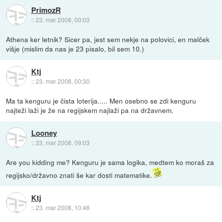
PrimozR
::
23. mar 2008, 00:03
Athena ker letnik? Sicer pa, jest sem nekje na polovici, en malček
višje (mislim da nas je 23 pisalo, bil sem 10.)
Ktj
::
23. mar 2008, 00:30
Ma ta kenguru je čista loterija..... Men osebno se zdi kenguru
najteži laži je že na regijskem najlaži pa na državnem.
Looney
::
23. mar 2008, 09:03
Are you kidding me? Kenguru je sama logika, medtem ko moraš za
regijsko/državno znati še kar dosti matematike.
Ktj
::
23. mar 2008, 10:48