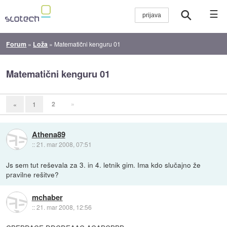
☰
Forum
»
Loža
»
Matematični kenguru 01
Matematični kenguru 01
2
»
«
1
Athena89
::
21. mar 2008, 07:51
Js sem tut reševala za 3. in 4. letnik gim. Ima kdo slučajno že
pravilne rešitve?
mchaber
::
21. mar 2008, 12:56