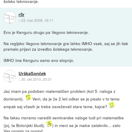
šolsko tekmovanje.
r5r
::
23. mar 2008, 16:11
Eno je Kenguru drugo pa Vegovo tekmovanje.
Na regijsko Vegovo tekmovanje gre lahko IMHO vsak, saj se jih itak
premalo prijavi za izvedbo šolskega tekmovanje.
IMHO ima Kenguru samo eno stopnjo.
UrškaSonček
::
30. okt 2010, 20:31
Jaz imam pa podoben matematičen problem (kot 5. naloga z
dominami).
Vem, da je že 2 leti odkar se je pisalo v to temo
ampak saj včasih je treba osveževati stare teme, kajne?
Na faksu moramo narediti seminarske naloge tudi pri matematike
(joj, ta Bolonjski študij.
) in meni se je malce zataknilo... zato
Vas prosim za pomoč.