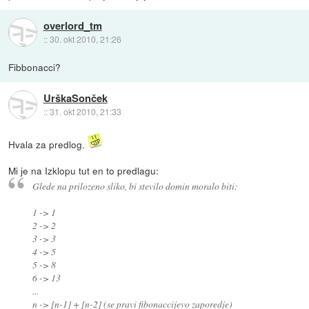
overlord_tm
::
30. okt 2010, 21:26
Fibbonacci?
UrškaSonček
::
31. okt 2010, 21:33
Hvala za predlog.
Mi je na Izklopu tut en to predlagu:
Glede na prilozeno sliko, bi stevilo domin moralo biti:
1 -> 1
2 -> 2
3 -> 3
4 -> 5
5 -> 8
6 -> 13
...
n -> [n-1] + [n-2] (se pravi fibonaccijevo zaporedje)