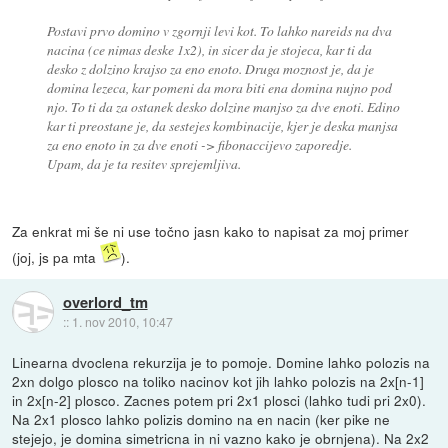
Postavi prvo domino v zgornji levi kot. To lahko nareids na dva
nacina (ce nimas deske 1x2), in sicer da je stojeca, kar ti da
desko z dolzino krajso za eno enoto. Druga moznost je, da je
domina lezeca, kar pomeni da mora biti ena domina nujno pod
njo. To ti da za ostanek desko dolzine manjso za dve enoti. Edino
kar ti preostane je, da sestejes kombinacije, kjer je deska manjsa
za eno enoto in za dve enoti -> fibonaccijevo zaporedje.
Upam, da je ta resitev sprejemljiva.
Za enkrat mi še ni use točno jasn kako to napisat za moj primer
(joj, js pa mta
).
overlord_tm
::
1. nov 2010, 10:47
Linearna dvoclena rekurzija je to pomoje. Domine lahko polozis na
2xn dolgo plosco na toliko nacinov kot jih lahko polozis na 2x[n-1]
in 2x[n-2] plosco. Zacnes potem pri 2x1 plosci (lahko tudi pri 2x0).
Na 2x1 plosco lahko polizis domino na en nacin (ker pike ne
stejejo, je domina simetricna in ni vazno kako je obrnjena). Na 2x2