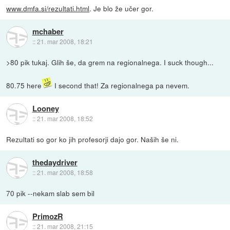
www.dmfa.si/rezultati.html
. Je blo že učer gor.
mchaber
::
21. mar 2008, 18:21
>80 pik tukaj. Glih še, da grem na regionalnega. I suck though...
80.75 here
I second that! Za regionalnega pa nevem.
Looney
::
21. mar 2008, 18:52
Rezultati so gor ko jih profesorji dajo gor. Naših še ni.
thedaydriver
::
21. mar 2008, 18:58
70 pik --nekam slab sem bil
PrimozR
::
21. mar 2008, 21:15