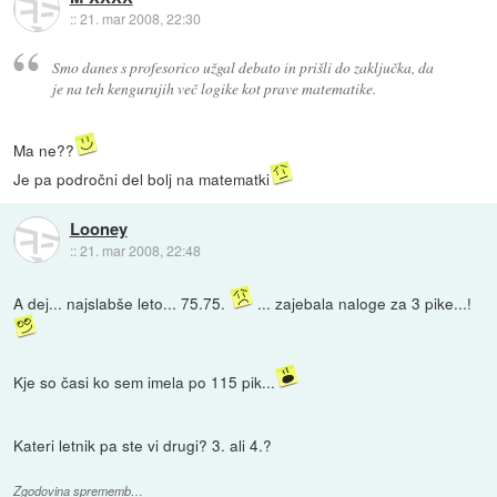
::
21. mar 2008, 22:30
Smo danes s profesorico užgal debato in prišli do zaključka, da
je na teh kengurujih več logike kot prave matematike.
Ma ne??
Je pa področni del bolj na matematki
Looney
::
21. mar 2008, 22:48
A dej... najslabše leto... 75.75.
... zajebala naloge za 3 pike...!
Kje so časi ko sem imela po 115 pik...
Kateri letnik pa ste vi drugi? 3. ali 4.?
Zgodovina sprememb…