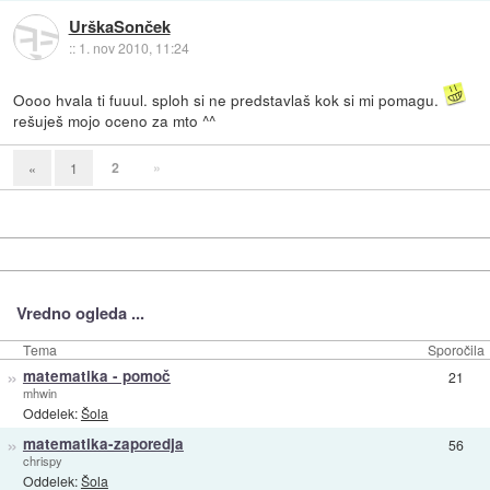
UrškaSonček
::
1. nov 2010, 11:24
Oooo hvala ti fuuul. sploh si ne predstavlaš kok si mi pomagu.
rešuješ mojo oceno za mto ^^
2
»
«
1
Vredno ogleda ...
Tema
Sporočila
»
matematika - pomoč
21
mhwin
Oddelek:
Šola
»
matematika-zaporedja
56
chrispy
Oddelek:
Šola