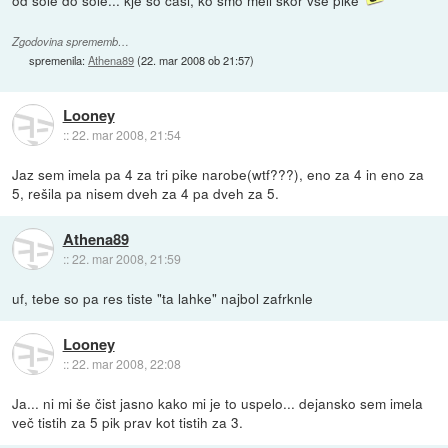
od šole do šole... kje so časi, ko smo meli skor vse pike
Zgodovina sprememb…
spremenila:
Athena89
(
22. mar 2008 ob 21:57
)
Looney
::
22. mar 2008, 21:54
Jaz sem imela pa 4 za tri pike narobe(wtf???), eno za 4 in eno za
5, rešila pa nisem dveh za 4 pa dveh za 5.
Athena89
::
22. mar 2008, 21:59
uf, tebe so pa res tiste "ta lahke" najbol zafrknle
Looney
::
22. mar 2008, 22:08
Ja... ni mi še čist jasno kako mi je to uspelo... dejansko sem imela
več tistih za 5 pik prav kot tistih za 3.