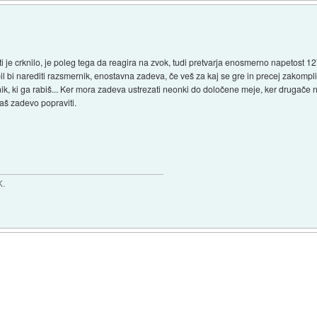
 ki ti je crknilo, je poleg tega da reagira na zvok, tudi pretvarja enosmerno napetost
il bi narediti razsmernik, enostavna zadeva, če veš za kaj se gre in precej zakomplici
ik, ki ga rabiš... Ker mora zadeva ustrezati neonki do določene meje, ker drugače ne
šaš zadevo popraviti.
K.