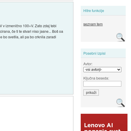
Hitre funkcije
seznam tem
 12V v izmenično 100+V. Zato zdaj tebi
rana, če ti te stvari niso jasne... Boš oa
 bo svetila, ali pa bo crknila zaradi
Posebni izpisi
Avtor:
Ključna beseda: