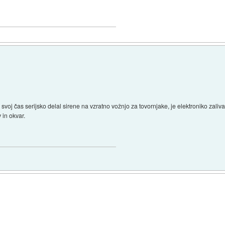
e svoj čas serijsko delal sirene na vzratno vožnjo za tovornjake, je elektroniko zaliv
 in okvar.