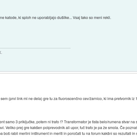
 katode, ki sploh ne uporabljajo dušilke... Vsaj tako so meni rekli.
K.
 sem (prvi link mi ne dela) gre tu za fluoroscenčno cev/žarnico, ki ima pretvornik iz
nt samo 3 priključke, potem ni trafo !? Transformator je tista belo/rumena stvar na 
ravi. Veliko prej gre kakšen polprevodnik ali upor, fuč trafo je pa že smola. Če poz
 pa boš rabil merilni inštrument in meriti in poročati tu na forum kakšni so rezultat