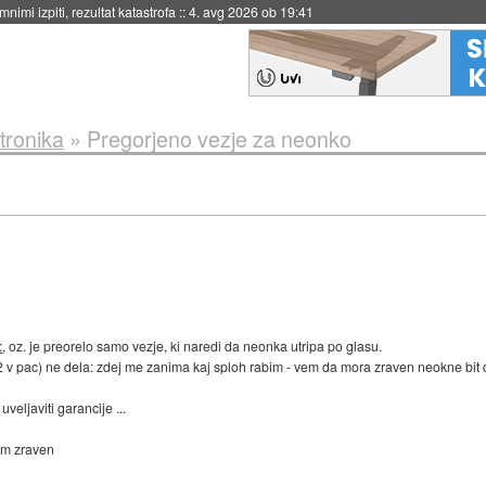
nimi izpiti, rezultat katastrofa
::
4. avg 2026 ob 19:41
tronika
»
Pregorjeno vezje za neonko
:
, oz. je preorelo samo vezje, ki naredi da neonka utripa po glasu.
v pac) ne dela: zdej me zanima kaj sploh rabim - vem da mora zraven neokne bit duš
eljaviti garancije ...
dam zraven