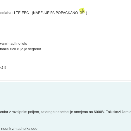
d Jebediaha : LTE-EPC 1(NAPEJ JE PA POPACKANO
)
devam hladilno telo
anila žico ki jo je segrelo!
0:21
)
forator z razsipnim poljem, katerega napetost je omejena na 6000V. Tok skozi žarn
a neonk z hladno katodo.