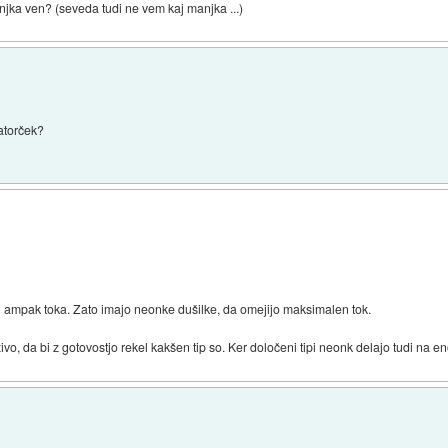
manjka ven? (seveda tudi ne vem kaj manjka ...)
atorček?
 ampak toka. Zato imajo neonke dušilke, da omejijo maksimalen tok.
vo, da bi z gotovostjo rekel kakšen tip so. Ker določeni tipi neonk delajo tudi na 