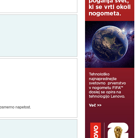
enosmerno napetost.