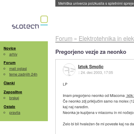
Mehiška univerza poizkusila s spletnimi sprejem
Forum
»
Elektrotehnika in elek
Novice
Pregorjeno vezje za neonko
arhiv
Forum
Iztok Smolic
mali oglasi
::
24. dec 2003, 17:05
teme zadnjih 24h
Članki
LP
Zaposlitve
Imam pregorjeno neonko od Mlacoma
::klik:
brskaj
Če neonko zdj priključim samo na molex (12 
Ostalo
kaj naj naredim.
pravila
Neonka je kupljena v mlacomu in mi nočejo uv
Zelo bi bil hvaležen če mi poveste kaj na 