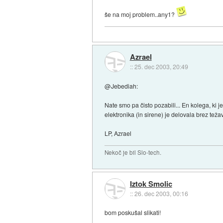
še na moj problem..any1?
Azrael
::
25. dec 2003, 20:49
@Jebediah:
Nate smo pa čisto pozabili... En kolega, ki j
elektronika (in sirene) je delovala brez težav
LP, Azrael
Nekoč je bil Slo-tech.
Iztok Smolic
::
26. dec 2003, 00:16
bom poskušal slikati!