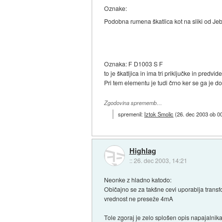
Oznake:
Podobna rumena škatlica kot na sliki o
Oznaka: F D1003 S F
to je škatljica in ima tri priključke in predvi
Pri tem elementu je tudi črno ker se ga je dot
Zgodovina sprememb…
spremenil:
Iztok Smolic
(
26. dec 2003 ob 0
Highlag
::
26. dec 2003, 14:21
Neonke z hladno katodo:
Običajno se za takšne cevi uporablja trans
vrednost ne preseže 4mA
Tole zgoraj je zelo splošen opis napajalnik