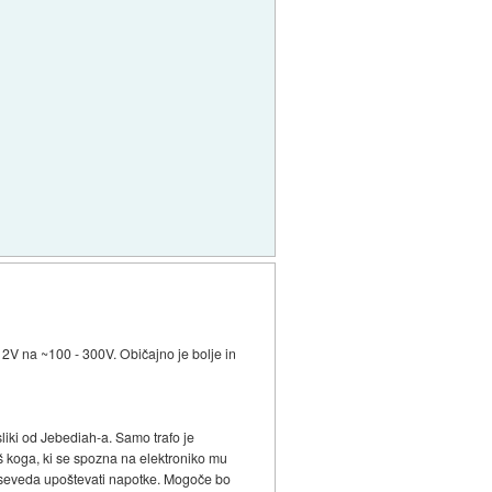
 12V na ~100 - 300V. Običajno je bolje in
sliki od Jebediah-a. Samo trafo je
naš koga, ki se spozna na elektroniko mu
i in seveda upoštevati napotke. Mogoče bo