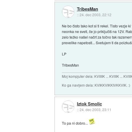
TribesMan
::
24. dec 2003, 22:12
Ne bo čisto tako kot si ti rekel. Tisto vezje
neonka ne sveti, če jo priključiš na 12V. Rab
zelo težko našel načrt za točno tak razsmern
prevelike napetosti... Svetujem ti da poizku
LP
TribesMan
Moj kompjuter dela: KVIIIIK ... KVIIIK ... KVIII
Ko ga navijem dela: KVIKKVIKKIVKKVIK. :)
Iztok Smolic
::
24. dec 2003, 23:11
To pa ni dobro...