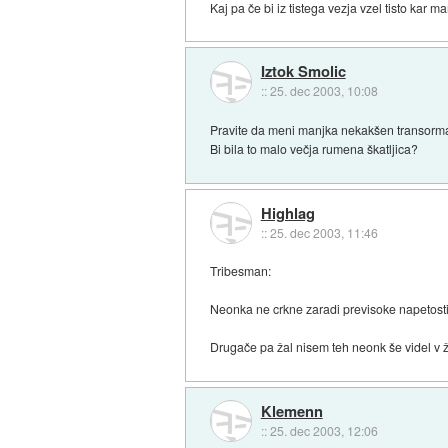
Kaj pa če bi iz tistega vezja vzel tisto kar 
Iztok Smolic
::
25. dec 2003, 10:08
Pravite da meni manjka nekakšen transorm
Bi bila to malo večja rumena škatljica?
Highlag
::
25. dec 2003, 11:46
Tribesman:
Neonka ne crkne zaradi previsoke napetosti
Drugače pa žal nisem teh neonk še videl v ži
Klemenn
::
25. dec 2003, 12:06