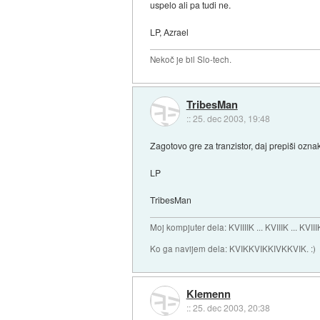
uspelo ali pa tudi ne.
LP, Azrael
Nekoč je bil Slo-tech.
TribesMan
::
25. dec 2003, 19:48
Zagotovo gre za tranzistor, daj prepiši ozna
LP
TribesMan
Moj kompjuter dela: KVIIIIK ... KVIIIK ... KVIII
Ko ga navijem dela: KVIKKVIKKIVKKVIK. :)
Klemenn
::
25. dec 2003, 20:38