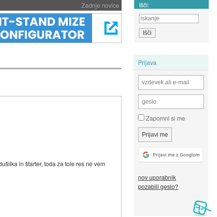
Išči:
Zadnje novice
Prijava
Zapomni si me
ilka in štarter, toda za tole res ne vem
nov uporabnik
pozabili geslo?