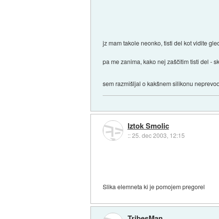
jz mam takole neonko, tisti del kot vidite gle
pa me zanima, kako nej zaščitim tisti del -
sem razmišljal o kakšnem silikonu neprevo
Iztok Smolic
::
25. dec 2003, 12:15
Slika elemneta ki je pomojem pregorel
TribesMan