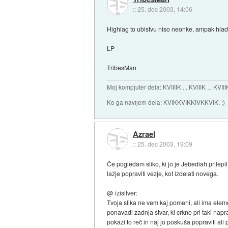
::
25. dec 2003, 14:06
Highlag to ubistvu niso neonke, ampak hladne
LP
TribesMan
Moj kompjuter dela: KVIIIIK ... KVIIIK ... KVIII
Ko ga navijem dela: KVIKKVIKKIVKKVIK. :)
Azrael
::
25. dec 2003, 19:09
Če pogledam sliko, ki jo je Jebediah prilepil
lažje popraviti vezje, kot izdelati novega.
@ izisilver:
Tvoja slika ne vem kaj pomeni, ali ima eleme
ponavadi zadnja stvar, ki crkne pri taki nap
pokaži to reč in naj jo poskuša popraviti ali